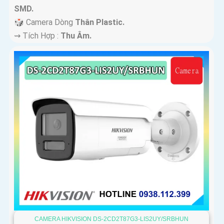
SMD.
🎲 Camera Dòng
Thân Plastic.
️⇝ Tích Hợp :
Thu Âm.
CAMERA HIKVISION DS-2CD2T87G3-LIS2UY/SRBHUN