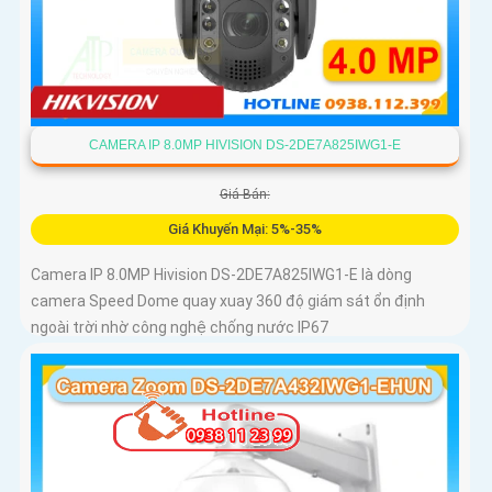
CAMERA IP 8.0MP HIVISION DS-2DE7A825IWG1-E
Giá Bán:
Giá Khuyến Mại: 5%-35%
Camera IP 8.0MP Hivision DS-2DE7A825IWG1-E là dòng
camera Speed Dome quay xuay 360 độ giám sát ổn định
ngoài trời nhờ công nghệ chống nước IP67