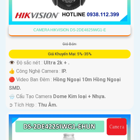
CAMERA HIKVISION DS-2DE4825IWG1-E
Giá Bán:
Giá Khuyến Mại: 5%-35%
👁 Độ sắc nét :
Ultra 2k + .
👍 Công Nghệ Camera :
IP.
🔴 Video Ban Đêm :
Hồng Ngoại 10m Hồng Ngoại
SMD.
🌧️ Cấu Tạo Camera
Dome Kim loại + Nhựa.
️➲ Tích Hợp :
Thu Âm.