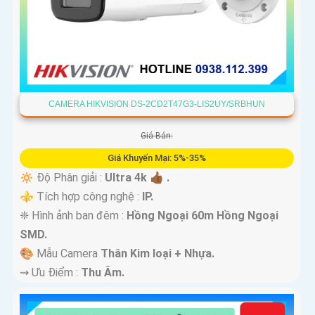
CAMERA HIKVISION DS-2CD2T47G3-LIS2UY/SRBHUN
Giá Bán:
Giá Khuyến Mại: 5%-35%
🔅 Độ Phân giải :
Ultra 4k 👍🏾 .
⚜️ Tích hợp công nghệ :
IP.
❈ Hình ảnh ban đêm :
Hồng Ngoại 60m Hồng Ngoại
SMD.
🎨 Mẫu Camera
Thân Kim loại + Nhựa.
️⇝ Ưu Điểm :
Thu Âm.