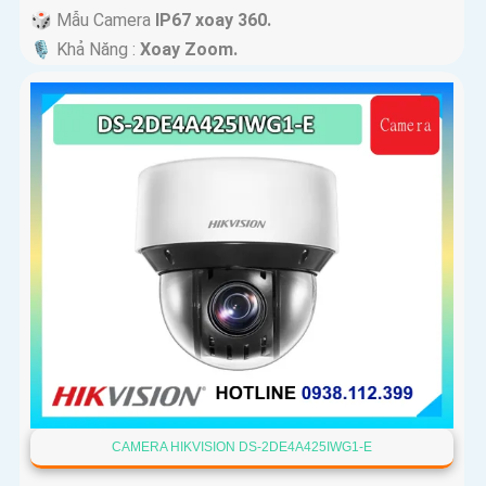
🎲 Mẫu Camera
IP67 xoay 360.
️🎙 Khả Năng :
Xoay Zoom.
CAMERA HIKVISION DS-2DE4A425IWG1-E