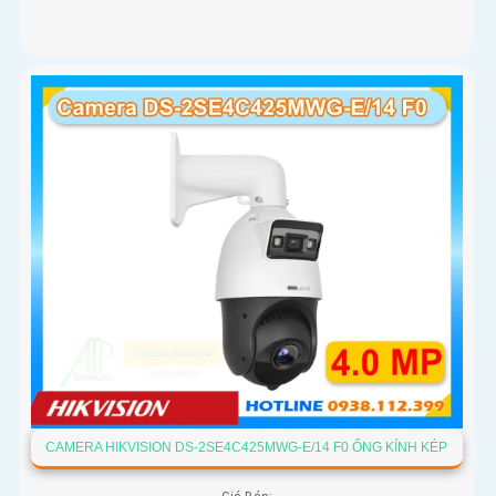
CAMERA HIKVISION DS-2SE4C425MWG-E/14 F0 ỐNG KÍNH KÉP