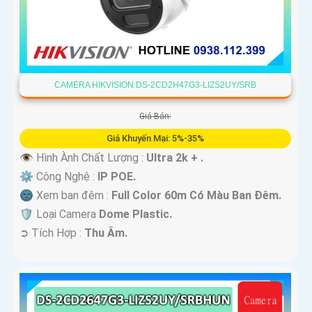
CAMERA HIKVISION DS-2CD2H47G3-LIZS2UY/SRB
Giá Bán:
Giá Khuyến Mại: 5%-35%
👁 Hình Ành Chất Lượng :
Ultra 2k + .
⚙ Công Nghệ :
IP POE.
🌚 Xem ban đêm :
Full Color 60m Có Màu Ban Ðêm.
🛡 Loại Camera
Dome Plastic.
️➲ Tích Hợp :
Thu Âm.