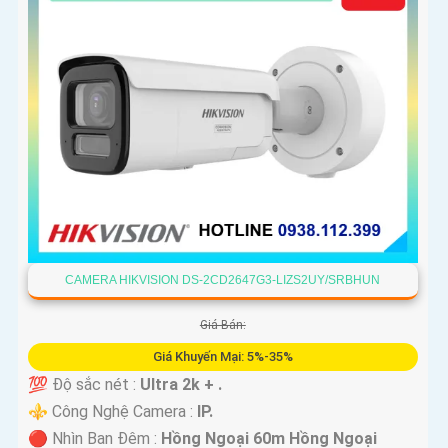
CAMERA HIKVISION DS-2CD2647G3-LIZS2UY/SRBHUN
Giá Bán:
Giá Khuyến Mại: 5%-35%
💯 Độ sắc nét :
Ultra 2k + .
⚜️ Công Nghệ Camera :
IP.
🔴 Nhìn Ban Đêm :
Hồng Ngoại 60m Hồng Ngoại