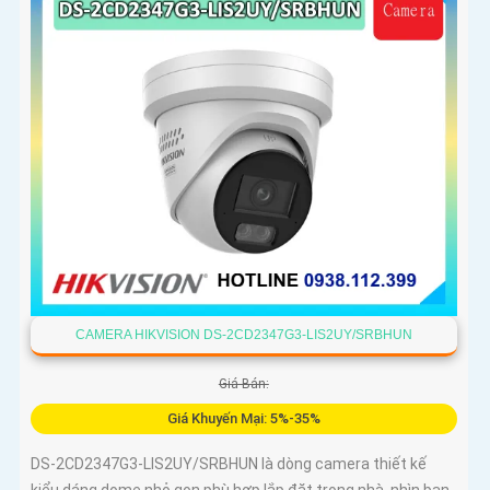
CAMERA HIKVISION DS-2CD2347G3-LIS2UY/SRBHUN
Giá Bán:
Giá Khuyến Mại: 5%-35%
DS-2CD2347G3-LIS2UY/SRBHUN là dòng camera thiết kế
kiểu dáng dome nhỏ gọn phù hợp lắp đặt trong nhà, nhìn ban