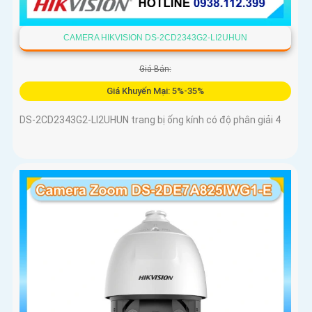
CAMERA HIKVISION DS-2CD2343G2-LI2UHUN
Giá Bán:
Giá Khuyến Mại: 5%-35%
DS-2CD2343G2-LI2UHUN trang bị ống kính có độ phân giải 4