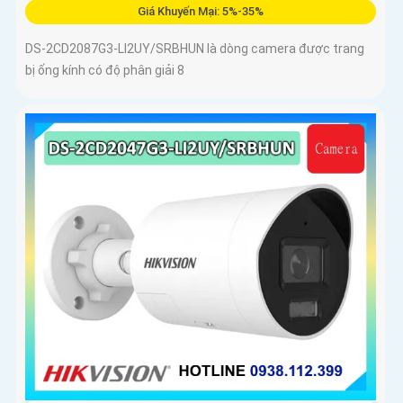
Giá Khuyến Mại: 5%-35%
DS-2CD2087G3-LI2UY/SRBHUN là dòng camera được trang
bị ống kính có độ phân giải 8