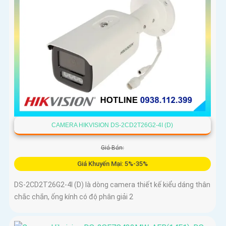
CAMERA HIKVISION DS-2CD2T26G2-4I (D)
Giá Bán:
Giá Khuyến Mại: 5%-35%
DS-2CD2T26G2-4I (D) là dòng camera thiết kế kiểu dáng thân
chắc chắn, ống kính có độ phân giải 2