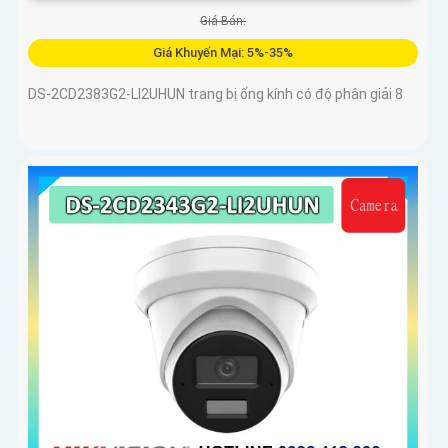
Giá Bán:
Giá Khuyến Mại: 5%-35%
DS-2CD2383G2-LI2UHUN trang bị ống kính có độ phân giải 8