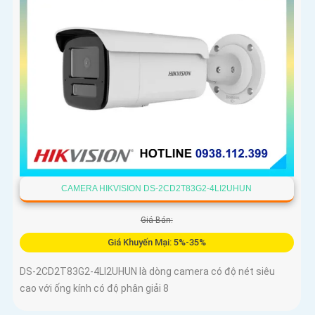
CAMERA HIKVISION DS-2CD2T83G2-4LI2UHUN
Giá Bán:
Giá Khuyến Mại: 5%-35%
DS-2CD2T83G2-4LI2UHUN là dòng camera có độ nét siêu
cao với ống kính có độ phân giải 8