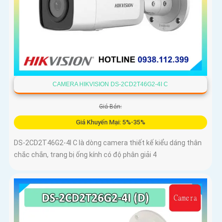
CAMERA HIKVISION DS-2CD2T46G2-4I C
Giá Bán:
Giá Khuyến Mại: 5%-35%
DS-2CD2T46G2-4I C là dòng camera thiết kế kiểu dáng thân
chắc chắn, trang bị ống kính có độ phân giải 4