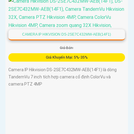
CAMERA IP HIKVISION DS-2SE7C432MW-AEB(14F1)
Giá Bán:
Giá Khuyến Mại: 5%-35%
Camera IP Hikvision DS-2SE7C432MW-AEB(14F1) là dòng
TandemVu 7 inch tích hợp camera cố định ColorVu và
camera PTZ 4MP