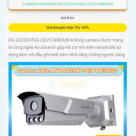
CAMERA HIKVISION DS-2CD2047G3-LI2UY/SRBHUN
Giá Bán:
Giá Khuyến Mại: 5%-35%
DS-2CD2047G3-LI2UY/SRBHUN là dòng camera được trang
bị công nghệ AcuSearch giúp hỗ trợ tìm kiếm nhanh khi sử
dụng kèm với đầu ghi hình, kèm khả năng chống ngược sáng
WDR 130dB, trang bị micro kép và loa hỗ trợ đàm thoại 2
chiều, ống kính 4