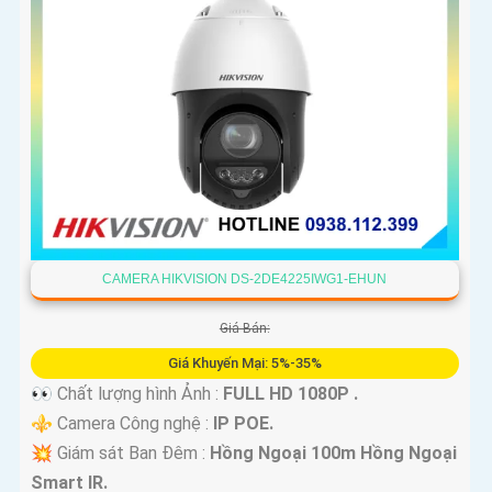
CAMERA HIKVISION DS-2DE4225IWG1-EHUN
Giá Bán:
Giá Khuyến Mại: 5%-35%
👀 Chất lượng hình Ảnh :
FULL HD 1080P .
⚜️ Camera Công nghệ :
IP POE.
💥 Giám sát Ban Đêm :
Hồng Ngoại 100m Hồng Ngoại
Smart IR.