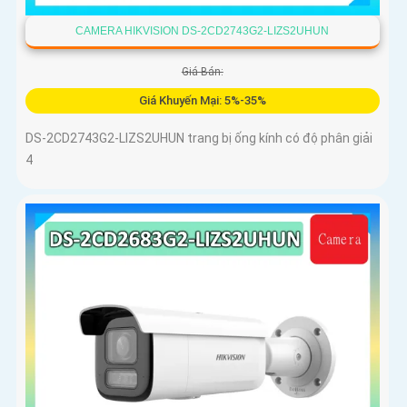
CAMERA HIKVISION DS-2CD2743G2-LIZS2UHUN
Giá Bán:
Giá Khuyến Mại: 5%-35%
DS-2CD2743G2-LIZS2UHUN trang bị ống kính có độ phân giải
4