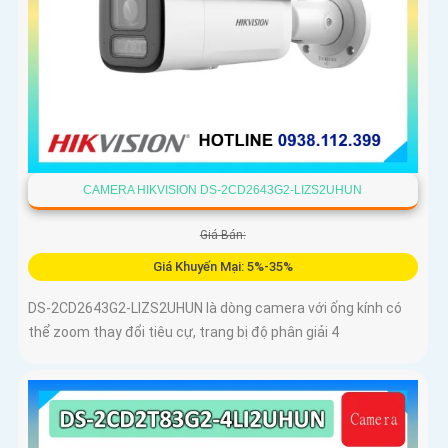
CAMERA HIKVISION DS-2CD2643G2-LIZS2UHUN
Giá Bán:
Giá Khuyến Mại: 5%-35%
DS-2CD2643G2-LIZS2UHUN là dòng camera với ống kính có
thể zoom thay đổi tiêu cự, trang bị độ phân giải 4