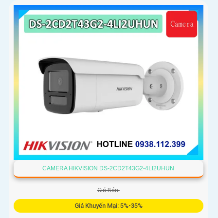
CAMERA HIKVISION DS-2CD2T43G2-4LI2UHUN
Giá Bán:
Giá Khuyến Mại: 5%-35%