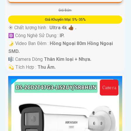
Giá Bán:
Giá Khuyến Mại: 5%-35%
☀️ Chất lượng hình :
Ultra 4k 👍🏾 .
⚛️ Công Nghệ Sử Dụng :
IP.
🌛 Video Ban Đêm :
Hồng Ngoại 80m Hồng Ngoại
SMD.
🎼️ Camera Dòng
Thân Kim loại + Nhựa.
️💫 Tích Hợp :
Thu Âm.