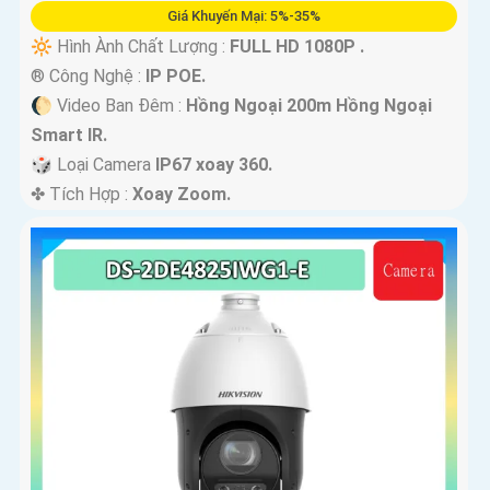
Giá Khuyến Mại: 5%-35%
🔆 Hình Ành Chất Lượng :
FULL HD 1080P .
®️ Công Nghệ :
IP POE.
🌔 Video Ban Đêm :
Hồng Ngoại 200m Hồng Ngoại
Smart IR.
🎲 Loại Camera
IP67 xoay 360.
️✤ Tích Hợp :
Xoay Zoom.