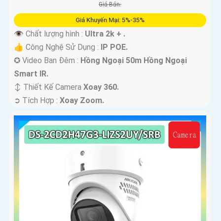
Giá Bán:
Giá Khuyến Mại: 5%-35%
👁 Chất lượng hình :
Ultra 2k + .
👍 Công Nghệ Sử Dụng :
IP POE.
✪ Video Ban Đêm :
Hồng Ngoại 50m Hồng Ngoại
Smart IR.
↕️ Thiết Kế Camera
Xoay 360.
️➲ Tích Hợp :
Xoay Zoom.