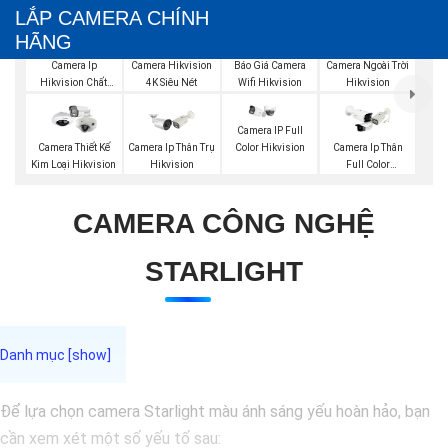
LẮP CAMERA CHÍNH
HÃNG
Báo Giá Camera
Camera Ip
Camera Hikvision
Camera Ngoài Trời
Wifi Hikvision
Hikvision Chất
4K Siêu Nét
Hikvision
Lượng
Camera IP Full
Color Hikvision
Camera Thiết Kế
Camera Ip Thân Trụ
Camera Ip Thân
Kim Loại Hikvision
Hikvision
Full Color
Hikvision
CAMERA CÔNG NGHỆ
STARLIGHT
Để lựa chọn camera Starlight màu ánh sáng yếu hoàn hảo, bạn
cần xem xét một số yếu tố sau: