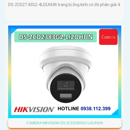
DS-2CD2T43G2-4LI2UHUN trang bị ống kính có độ phân giải 4
CAMERA HIKVISION DS-2CD2383G2-LI2UHUN