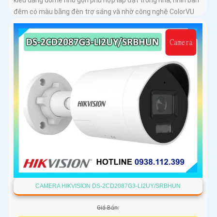
đêm có màu bằng đèn trợ sáng và nhờ công nghệ ColorVU
HikAI-ISP, có tính năng AI giúp nhận diện người và phương
tiện, tích hợp micro kép
CAMERA HIKVISION DS-2CD2087G3-LI2UY/SRBHUN
Giá Bán: