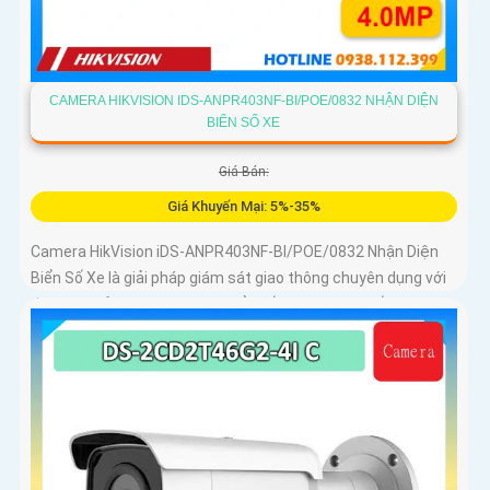
CAMERA HIKVISION IDS-ANPR403NF-BI/POE/0832 NHẬN DIỆN
BIỂN SỐ XE
Giá Bán:
Giá Khuyến Mại: 5%-35%
Camera HikVision iDS-ANPR403NF-BI/POE/0832 Nhận Diện
Biển Số Xe là giải pháp giám sát giao thông chuyên dụng với
độ phân giải 4MP nhận diện biển số phương tiện tốc độ từ 5
đến 120km/h cảm biến 1/1