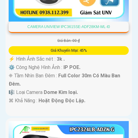
CAMERA UNIVIEW IPC3615SE-ADF28KM-WL-I0
Giá Bán: 00 ₫
Giá Khuyến Mại: 45%
️⚡ Hình Ảnh Sắc nét :
3k .
⚙ Công Nghệ Hình Ảnh :
IP POE.
❈ Tầm Nhìn Ban Đêm :
Full Color 30m Có Màu Ban
Ðêm.
🎼️ Loại Camera
Dome Kim loại.
️⌘ Khả Năng :
Hoặt Động Độc Lập.