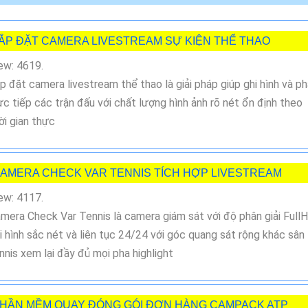
ẮP ĐẶT CAMERA LIVESTREAM SỰ KIỆN THỂ THAO
ew: 4619.
p đặt camera livestream thể thao là giải pháp giúp ghi hình và p
ực tiếp các trận đấu với chất lượng hình ảnh rõ nét ổn định theo
ời gian thực
AMERA CHECK VAR TENNIS TÍCH HỢP LIVESTREAM
ew: 4117.
mera Check Var Tennis là camera giám sát với độ phân giải Full
i hình sắc nét và liên tục 24/24 với góc quang sát rộng khác sân
nnis xem lại đầy đủ mọi pha highlight
HẦN MỀM QUAY ĐÓNG GÓI ĐƠN HÀNG CAMPACK ATP