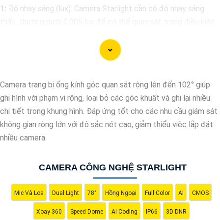
1:
Độ nhạy sáng (lux): Camera Starlight cần có độ nhạy sáng
thấp, thường dưới 0.005 lux để có thể quan sát trong điều kiện
ánh sáng yếu.
🎥
2:
Độ phân giải: Chọn camera có độ phân giải cao để có hình
ảnh rõ nét, đặc biệt trong điều kiện ánh sáng yếu.
❂
3:
Chức năng hồng ngoại: Camera cần hỗ trợ chức năng hồng
Camera trang bị ống kính góc quan sát rộng lên đến 102° giúp
ngoại để cung cấp hình ảnh trong bóng tối. Chọn camera có
ghi hình với phạm vi rộng, loại bỏ các góc khuất và ghi lại nhiều
thông số hồng ngoại phù hợp với nhu cầu giám sát của bạn.
chi tiết trong khung hình. Đáp ứng tốt cho các nhu cầu giám sát
🛑
4:
Chất lượng và thương hiệu: Chọn camera từ các nhà sản
không gian rộng lớn với độ sắc nét cao, giảm thiểu việc lắp đặt
xuất uy tín, có chất lượng sản phẩm tốt và hỗ trợ kỹ thuật sau
nhiều camera.
bán hàng đáng tin cậy.
♋
5:
Khả năng chống nước và bụi: Nếu bạn sử dụng camera
CAMERA CÔNG NGHỆ STARLIGHT
ngoài trời, hãy chọn camera có khả năng chống nước và bụi để
nâng cao an toàn hoạt động ổn định trong mọi điều kiện thời
tiết.
Mic Và Loa
Dual Light
78°
Hồng Ngoại
Full Color
AI
CMOS
Tùy thuộc vào nhu cầu sử dụng cụ thể của bạn, bạn nên tham
Xoay 360
Speed Dome
AI Coding
IP66
3D DNR