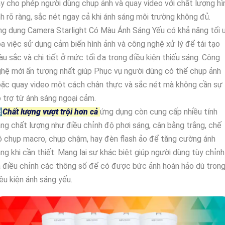
y cho phép người dùng chụp ảnh và quay video với chất lượng hì
h rõ ràng, sắc nét ngay cả khi ánh sáng môi trường không đủ.
g dụng Camera Starlight Có Màu Ánh Sáng Yếu có khả năng tối 
a việc sử dụng cảm biến hình ảnh và công nghệ xử lý để tái tạo
u sắc và chi tiết ở mức tối đa trong điều kiện thiếu sáng. Công
hệ mới ấn tượng nhất giúp Phục vụ người dùng có thể chụp ảnh
oặc quay video một cách chân thực và sắc nét mà không cần sự
 trợ từ ánh sáng ngoại cảm.

Chất lượng vượt trội hơn cả
ứng dụng còn cung cấp nhiều tính
ng chất lượng như điều chỉnh độ phơi sáng, cân bằng trắng, chế
 chụp macro, chụp chậm, hay đèn flash ảo để tăng cường ánh
ng khi cần thiết. Mang lại sự khác biệt giúp người dùng tùy chỉnh
 điều chỉnh các thông số để có được bức ảnh hoàn hảo dù tron
ều kiện ánh sáng yếu.