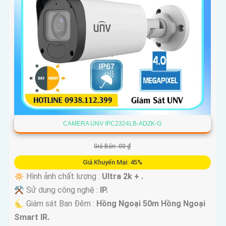
CAMERA UNV IPC2324LB-ADZK-G
Giá Bán: 00 ₫
Giá Khuyến Mại: 45%
🔅 Hình ảnh chất lượng :
Ultra 2k + .
⚒ Sử dụng công nghệ :
IP.
🌜 Giám sát Ban Đêm :
Hồng Ngoại 50m Hồng Ngoại
Smart IR.