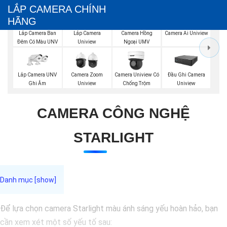
LẮP CAMERA CHÍNH
HÃNG
Lắp Camera Ban
Lắp Camera
Camera Hồng
Camera Ai Uniview
Đêm Có Màu UNV
Uniview
Ngoại UMV
Lắp Camera UNV
Camera Zoom
Camera Uniview Có
Đầu Ghi Camera
Ghi Âm
Uniview
Chống Trộm
Uniview
CAMERA CÔNG NGHỆ
STARLIGHT
Để lựa chọn camera Starlight màu ánh sáng yếu hoàn hảo, bạn
cần xem xét một số yếu tố sau: