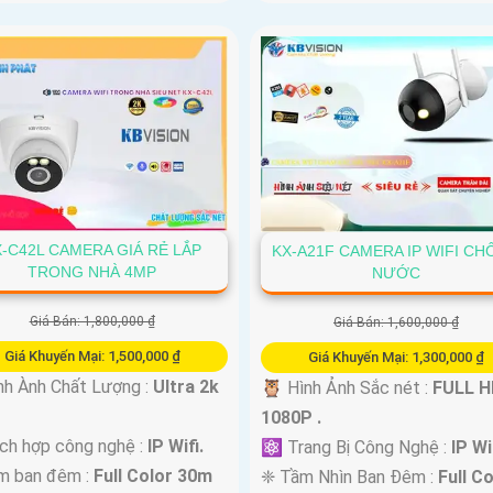
-C42L CAMERA GIÁ RẺ LẮP
KX-A21F CAMERA IP WIFI C
TRONG NHÀ 4MP
NƯỚC
Giá Bán: 1,800,000 ₫
Giá Bán: 1,600,000 ₫
Giá Khuyến Mại: 1,500,000 ₫
Giá Khuyến Mại: 1,300,000 ₫
nh Ành Chất Lượng :
Ultra 2k
🦉 Hình Ảnh Sắc nét :
FULL H
1080P .
ích hợp công nghệ :
IP Wifi.
⚛️ Trang Bị Công Nghệ :
IP Wi
m ban đêm :
Full Color 30m
❈ Tầm Nhìn Ban Đêm :
Full C