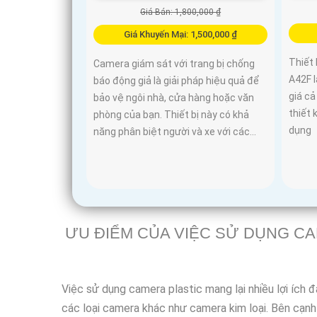
Giá Bán: 1,800,000 ₫
Giá Khuyến Mại: 1,500,000 ₫
Thiết 
Camera giám sát với trang bị chống
A42F l
báo động giả là giải pháp hiệu quả để
giá c
bảo vệ ngôi nhà, cửa hàng hoặc văn
thiết 
phòng của bạn. Thiết bị này có khả
dụng
năng phân biệt người và xe với các...
ƯU ĐIỂM CỦA VIỆC SỬ DỤNG C
Việc sử dụng camera plastic mang lại nhiều lợi ích 
các loại camera khác như camera kim loại. Bên cạnh 