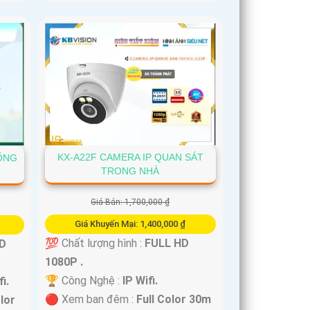
KX-A22F CAMERA IP QUAN SÁT
HỐNG
TRONG NHÀ
Giá Bán: 1,700,000 ₫
Giá Khuyến Mại: 1,400,000 ₫
💯 Chất lượng hình :
FULL HD
D
1080P .
🏆 Công Nghệ :
IP Wifi.
fi.
🔴 Xem ban đêm :
Full Color 30m
olor