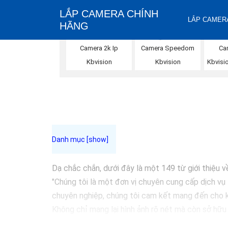
LẮP CAMERA CHÍNH
LẮP CAMERA
HÃNG
Ca
Camera 2k Ip
Camera Speedom
Kbvisi
Kbvision
Kbvision
Dạ chắc chắn, dưới đây là một 149 từ giới thiệu v
"Chúng tôi là một đơn vị chuyên cung cấp dịch vụ 
chuyên nghiệp, chúng tôi cam kết mang đến cho k
Không chỉ mang lại hình ảnh rõ nét mà còn sở hữu
chọn giải pháp an ninh tốt nhất cho gia đình, cửa