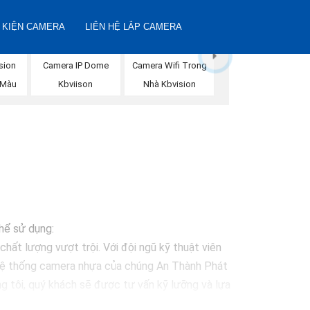
 KIỆN CAMERA
LIÊN HỆ LẮP CAMERA
Camera Wifi Trong
sion
Camera IP Dome
Nhà Kbvision
 Màu
Kbviison
thể sử dụng:
hất lượng vượt trội. Với đội ngũ kỹ thuật viên
 Hệ thống camera nhựa của chúng An Thành Phát
g tôi, quý khách sẽ được tư vấn kỹ lưỡng và lựa
 vệ mọi khoảnh khắc quan trọng."