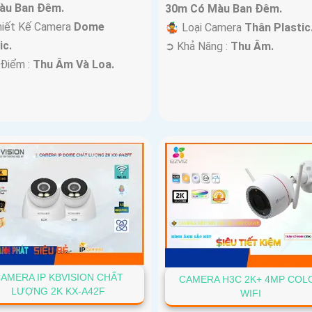
àu Ban Ðêm.
30m Có Màu Ban Ðêm.
hiết Kế Camera
Dome
🤹 Loại Camera
Thân Plastic
ic.
️➲ Khả Năng :
Thu Âm.
 Điểm :
Thu Âm Và Loa.
AMERA IP KBVISION CHẤT
CAMERA H3C 2K+ 4MP COL
LƯỢNG 2K KX-A42F
WIFI