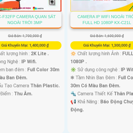
C-F32FP CAMERA QUAN SÁT
CAMERA IP WIFI NGOÀI TR
NGOÀI TRỜI 3MP
FULL HD 1080P KX-C21L
Giá Bán: 1,700,000 ₫
Giá Bán: 1,600,000 ₫
Giá Khuyến Mại: 1,400,000 ₫
Giá Khuyến Mại: 1,300,000 ₫
ất lượng hình :
2K Lite .
🔅 Chất lượng hình Ảnh :
FUL
ông Nghệ :
IP Wifi.
1080P .
em ban đêm :
Full Color 30m
✳️ Sử dụng công nghệ :
IP Wif
àu Ban Ðêm.
❃ Tầm Nhìn Ban Đêm :
Full C
ấu Tạo Camera
Thân Plastic.
30m Có Màu Ban Ðêm.
 Điểm :
Thu Âm.
🔩 Camera Thiết Kế
Thân Pla
️📢 Khả Năng :
Báo Động Chu
Động.