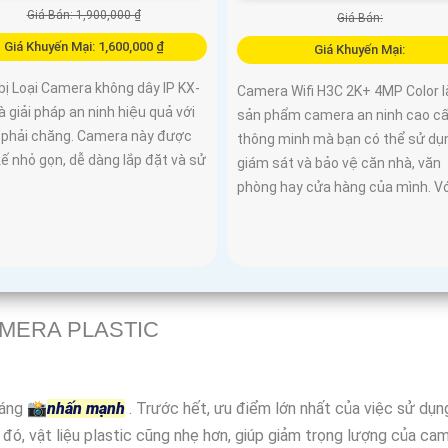
Giá Bán: 1,900,000 ₫
Giá Bán:
Giá Khuyến Mại: 1,600,000 ₫
Giá Khuyến Mại:
bị Loại Camera không dây IP KX-
Camera Wifi H3C 2K+ 4MP Color 
à giải pháp an ninh hiệu quả với
sản phẩm camera an ninh cao cấ
ả phải chăng. Camera này được
thông minh mà bạn có thể sử dụ
kế nhỏ gọn, dễ dàng lắp đặt và sử
giám sát và bảo vệ căn nhà, văn
phòng hay cửa hàng của mình. Với
AMERA PLASTIC
đáng 📸
nhấn mạnh
. Trước hết, ưu điểm lớn nhất của việc sử dụng
đó, vật liệu plastic cũng nhẹ hơn, giúp giảm trọng lượng của came