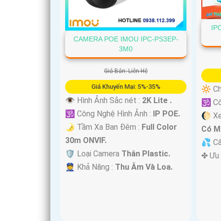
'
IP
CAMERA POE IMOU IPC-PS3EP-
3M0
Giá Bán: Liên Hệ
Giá Khuyến Mại: 5%-35%
🔆 Ch
👁 Hình Ảnh Sắc nét :
2K Lite .
🕉️ C
🕉️ Công Nghệ Hình Ảnh :
IP POE.
🌔 X
🌛 Tầm Xa Ban Đêm :
Full Color
Có M
30m ONVIF.
💦 C
🛡 Loại Camera
Thân Plastic.
️✤ Ưu
️👮 Khả Năng :
Thu Âm Và Loa.