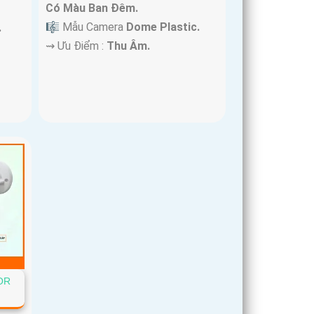
Có Màu Ban Ðêm.
🎼️ Mẫu Camera
Dome Plastic.
.
️⇝ Ưu Điểm :
Thu Âm.
OR