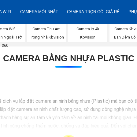
 WIFI
CAMERA MỚI NHẤT
CAMERA TRỌN GÓI GIÁ RẺ
PHỤ
mera Wifi
Camera Thu Âm
Camera Ip 4k
Camera Kbvi
on Ngoài Trời
Trong Nhà Kbvision
Kbvision
Ban Đêm Có
360
CAMERA BẰNG NHỰA PLASTIC
ề dịch vụ lắp đặt camera an ninh bằng nhựa (Plastic) mà bạn có 
lắp đặt camera an ninh chất lượng cao, sử dụng công nghệ nhựa c
hách hàng sự an tâm và yên tâm về an ninh tại mọi không gian.
 tính năng chống thấm nước, chống va đập hiệu quả. Đến với chún
 hàng hoặc doanh nghiệp của mình. Hãy để chúng tôi giúp bạn bảo