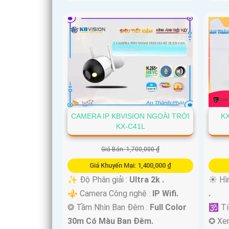
CAMERA IP KBVISION NGOÀI TRỜI
KX
KX-C41L
Giá Bán: 1,700,000 ₫
Giá Khuyến Mại: 1,400,000 ₫
✨ Độ Phân giải :
Ultra 2k .
☀️ Hì
⚜️ Camera Công nghệ :
IP Wifi.
.
❂ Tầm Nhìn Ban Đêm :
Full Color
🕉️ T
30m Có Màu Ban Ðêm.
✪ Xe