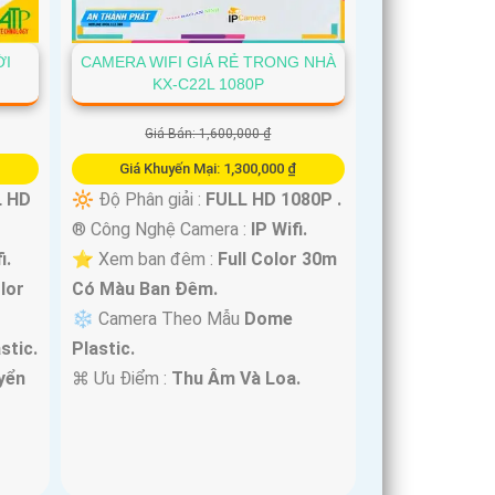
CAMERA WIFI GIÁ RẺ TRONG NHÀ
ỜI
KX-C22L 1080P
Giá Bán: 1,600,000 ₫
Giá Khuyến Mại: 1,300,000 ₫
🔆 Độ Phân giải :
FULL HD 1080P .
L HD
®️ Công Nghệ Camera :
IP Wifi.
⭐ Xem ban đêm :
Full Color 30m
i.
Có Màu Ban Ðêm.
olor
❄ Camera Theo Mẫu
Dome
Plastic.
stic.
️⌘ Ưu Điểm :
Thu Âm Và Loa.
yển