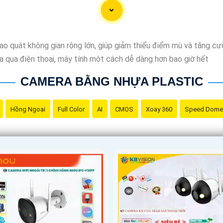
ao quát không gian rộng lớn, giúp giảm thiểu điểm mù và tăng cư
xa qua điện thoại, máy tính một cách dễ dàng hơn bao giờ hết
CAMERA BẰNG NHỰA PLASTIC
Hồng Ngoại
Full Color
AI
CMOS
Xoay 360
Speed Dome