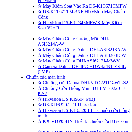
Hikvision
✰
Máy Kiểm Soát Vào Ra DS-K1T671TMFW
✰
DS-K1T671TM-3XF Hikvision Máy Chấm
Công
✰
Hikvision DS-K1T343MFWX Máy Kiểm
Soát Vào Ra
✰
Máy Chấm Công Gương Mặt DHI-
ASI3214A-W
✰
Máy Chấm Công Dahua DHI-ASI3213A-W
✰
Máy Chấm Công Dahua DHI-ASI3203E-W
✰
Máy Chấm Công DHI-ASI6213J-MW-V1
✰
Camera Dahua DH-IPC-HDW3249T-ZS-IL
(2MP)
Chuôn cửa màn hình
✰
Chuông cửa Dahua DHI-VTO2211G-WP-S2
✰
Chuông Cửa Thông Minh DHI-VTO2201F-
P-S2
✰
Hikvision DS-KIS604-P(B)
✰
DS-KH6320-TE1 Hikvision
✰
Hikvision DS-KH6320-LE1 Chuôn cửa thông
minh
✰
KX-VDP05HN Thiết bị chuôn cửa KBvision