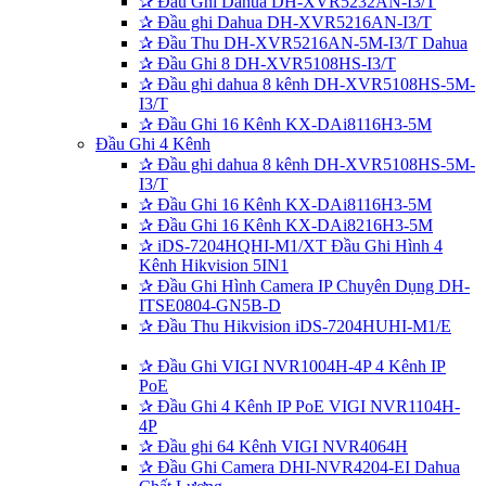
✰
Đầu Ghi Dahua DH-XVR5232AN-I3/T
✰
Đầu ghi Dahua DH-XVR5216AN-I3/T
✰
Đầu Thu DH-XVR5216AN-5M-I3/T Dahua
✰
Đầu Ghi 8 DH-XVR5108HS-I3/T
✰
Đầu ghi dahua 8 kênh DH-XVR5108HS-5M-
I3/T
✰
Đầu Ghi 16 Kênh KX-DAi8116H3-5M
Đầu Ghi 4 Kênh
✰
Đầu ghi dahua 8 kênh DH-XVR5108HS-5M-
I3/T
✰
Đầu Ghi 16 Kênh KX-DAi8116H3-5M
✰
Đầu Ghi 16 Kênh KX-DAi8216H3-5M
✰
iDS-7204HQHI-M1/XT Đầu Ghi Hình 4
Kênh Hikvision 5IN1
✰
Đầu Ghi Hình Camera IP Chuyên Dụng DH-
ITSE0804-GN5B-D
✰
Đầu Thu Hikvision iDS-7204HUHI-M1/E
✰
Đầu Ghi VIGI NVR1004H-4P 4 Kênh IP
PoE
✰
Đầu Ghi 4 Kênh IP PoE VIGI NVR1104H-
4P
✰
Đầu ghi 64 Kênh VIGI NVR4064H
✰
Đầu Ghi Camera DHI-NVR4204-EI Dahua