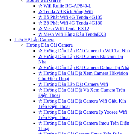
Router wifi Giá rẻ
✰
Wifi Ruijie RG-AP840-L
✰
Tenda A9 Kích Sóng Wifi
✰
Bộ Phát Wifi 4G Tenda 4G185
✰
Bộ Phát Wifi 4G Tenda 4G180
✰
Mesh WIfi Tenda EX12
✰
Mesh Wifi Hàng Đầu TendaEX3
Liên Hệ Lắp Camera
Hướng Dẫn Cài Camera
✰
Hướng Dẫn Lắp Đặt Camera Ip Wifi Tại Nhà
✰
Hướng Dẫn Lắp Đặt Camera Ebitcam Tại
Nha
✰
Hướng Dẫn Lắp Đặt Camera Dahua Tại Nhà
✰
Hướng Dẫn Cài Đặt Xem Camera Hikvision
Cho Điện Thoại
✰
Hướng Đẫn Lắp Đặt Camera Wifi
✰
Hướng Dẫn Cài Đặt Và Xem Camera Trên
Điện Thoại
✰
Hướng Dẫn Cài Đặt Camera Wifi Giấu Kín
Trên Điện Thoại
✰
Hướng Dẫn Cài Đặt Camera Ip Yoosee Wifi
Trên Điện Thoại
✰
Hướng Dẫn Cài Đặt Camera Imou Trên Điện
Thoại