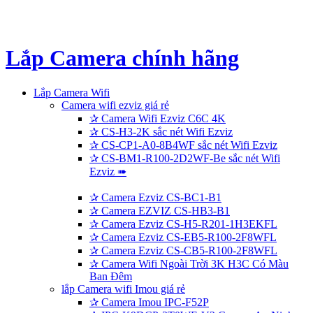
Lắp Camera chính hãng
Lắp Camera Wifi
Camera wifi ezviz giá rẻ
✰
Camera Wifi Ezviz C6C 4K
✰
CS-H3-2K sắc nét Wifi Ezviz
✰
CS-CP1-A0-8B4WF sắc nét Wifi Ezviz
✰
CS-BM1-R100-2D2WF-Be sắc nét Wifi
Ezviz ➠
✰
Camera Ezviz CS-BC1-B1
✰
Camera EZVIZ CS-HB3-B1
✰
Camera Ezviz CS-H5-R201-1H3EKFL
✰
Camera Ezviz CS-EB5-R100-2F8WFL
✰
Camera Ezviz CS-CB5-R100-2F8WFL
✰
Camera Wifi Ngoài Trời 3K H3C Có Màu
Ban Đêm
lắp Camera wifi Imou giá rẻ
✰
Camera Imou IPC-F52P