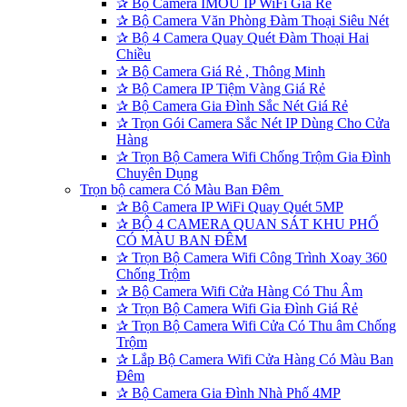
✰
Bộ Camera IMOU IP WiFi Giá Rẻ
✰
Bộ Camera Văn Phòng Đàm Thoại Siêu Nét
✰
Bộ 4 Camera Quay Quét Đàm Thoại Hai
Chiều
✰
Bộ Camera Giá Rẻ , Thông Minh
✰
Bộ Camera IP Tiệm Vàng Giá Rẻ
✰
Bộ Camera Gia Đình Sắc Nét Giá Rẻ
✰
Trọn Gói Camera Sắc Nét IP Dùng Cho Cửa
Hàng
✰
Trọn Bộ Camera Wifi Chống Trộm Gia Đình
Chuyên Dụng
Trọn bộ camera Có Màu Ban Đêm
✰
Bộ Camera IP WiFi Quay Quét 5MP
✰
BỘ 4 CAMERA QUAN SÁT KHU PHỐ
CÓ MÀU BAN ĐÊM
✰
Trọn Bộ Camera Wifi Công Trình Xoay 360
Chống Trộm
✰
Bộ Camera Wifi Cửa Hàng Có Thu Âm
✰
Trọn Bộ Camera Wifi Gia Đình Giá Rẻ
✰
Trọn Bộ Camera Wifi Cửa Có Thu âm Chống
Trộm
✰
Lắp Bộ Camera Wifi Cửa Hàng Có Màu Ban
Đêm
✰
Bộ Camera Gia Đình Nhà Phố 4MP