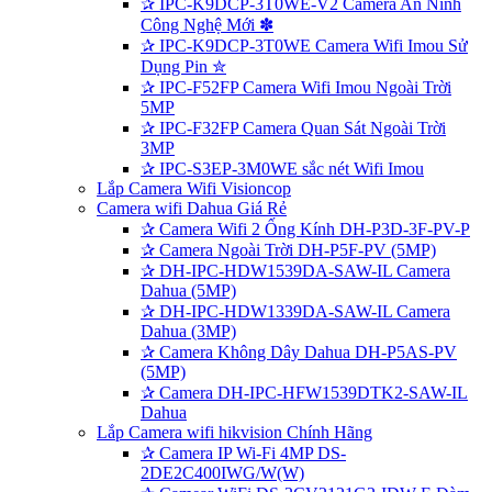
✰
IPC-K9DCP-3T0WE-V2 Camera An Ninh
Công Nghệ Mới ✽
✰
IPC-K9DCP-3T0WE Camera Wifi Imou Sử
Dụng Pin ✮
✰
IPC-F52FP Camera Wifi Imou Ngoài Trời
5MP
✰
IPC-F32FP Camera Quan Sát Ngoài Trời
3MP
✰
IPC-S3EP-3M0WE sắc nét Wifi Imou
Lắp Camera Wifi Visioncop
Camera wifi Dahua Giá Rẻ
✰
Camera Wifi 2 Ống Kính DH-P3D-3F-PV-P
✰
Camera Ngoài Trời DH-P5F-PV (5MP)
✰
DH-IPC-HDW1539DA-SAW-IL Camera
Dahua (5MP)
✰
DH-IPC-HDW1339DA-SAW-IL Camera
Dahua (3MP)
✰
Camera Không Dây Dahua DH-P5AS-PV
(5MP)
✰
Camera DH-IPC-HFW1539DTK2-SAW-IL
Dahua
Lắp Camera wifi hikvision Chính Hãng
✰
Camera IP Wi-Fi 4MP DS-
2DE2C400IWG/W(W)