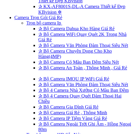
Thiết kế Đẹp KBvision
✰
KX-AF8001S-DL-A Camera Thiết kế Đẹp
KBvision ✲
Camera Trọn Gói Giá Rẻ
Trọn bộ camera Ip
✰
Bộ Camera Dahua Kho Hàng Giá Rẻ
✰
Bộ Camera WiFi Quay Quét 2K Trong Nhà
Giá Rẻ
✰
Bộ Camera Văn Phòng Đàm Thoại Siêu Nét
✰
Bộ Camera Chuyên Dụng Cho Kho
Hàng(4MP)
✰
Bộ Camera Có Màu Ban Đêm Siêu Nét
✰
Bộ Camera An Toàn , Thông Minh , Giá Rẻ
✰
Bộ Camera IMOU IP WiFi Giá Rẻ
✰
Bộ Camera Văn Phòng Đàm Thoại Siêu Nét
✰
Bộ 4 Camera Nhà Xưởng Có Màu Ban Đêm
✰
Bộ 4 Camera Quay Quét Đàm Thoại Hai
Chiều
✰
Bộ Camera Gia Đình Giá Rẻ
✰
Bộ Camera Giá Rẻ , Thông Minh
✰
Bộ Camera IP Tiệm Vàng Giá Rẻ
✰
Bộ Camera Ngoài Trời Ghi Âm - Hồng Ngoại
80m