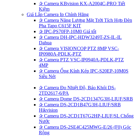
✰
Camera KBvision KX-A2004C-PRO Tiết
Kiệm
Giá Lắp Camera Ip Chính Hãng
✰
Camera Năng Lượng Mặt Trời Tích Hợp Đèn
Pha Tapo C615F KIT
✰
IPC-PS70FP-10M0 Giá tốt
✰
Camera DH-IPC-HDW3249T-ZS-IL-IL
Dahua
✰
Camera VISIONCOP PTZ 8MP VSC-
IP0980A-PDLK-PTZ
✰
Camera PTZ VSC-IP0940A-PDLK-PTZ
4MP
✰
Camera Ống Kính Kép IPC-S20EP-10M0S
Siêu Nét
✰
Camera Đo Nhiệt Độ, Báo Khói DS-
2TD2617-6/PA
✰
Camera Dome DS-2CD1347G3H-LIUF/SRB
✰
Camera DS-2CD1B47G3H-LIUF/SRB
Hikvision
✰
Camera DS-2CD1T67G2HP-LIUF/SL Chống
Nước
✰
Camera DS-2SE4C425MWG-E/26 (F0) Góc
Rộng