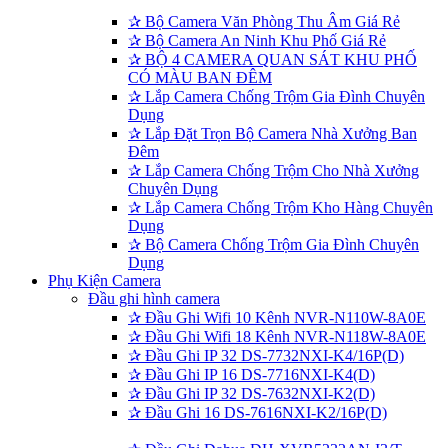
✰
Bộ Camera Văn Phòng Thu Âm Giá Rẻ
✰
Bộ Camera An Ninh Khu Phố Giá Rẻ
✰
BỘ 4 CAMERA QUAN SÁT KHU PHỐ
CÓ MÀU BAN ĐÊM
✰
Lắp Camera Chống Trộm Gia Đình Chuyên
Dụng
✰
Lắp Đặt Trọn Bộ Camera Nhà Xưởng Ban
Đêm
✰
Lắp Camera Chống Trộm Cho Nhà Xưởng
Chuyên Dụng
✰
Lắp Camera Chống Trộm Kho Hàng Chuyên
Dụng
✰
Bộ Camera Chống Trộm Gia Đình Chuyên
Dụng
Phụ Kiện Camera
Đầu ghi hình camera
✰
Đầu Ghi Wifi 10 Kênh NVR-N110W-8A0E
✰
Đầu Ghi Wifi 18 Kênh NVR-N118W-8A0E
✰
Đầu Ghi IP 32 DS-7732NXI-K4/16P(D)
✰
Đầu Ghi IP 16 DS-7716NXI-K4(D)
✰
Đầu Ghi IP 32 DS-7632NXI-K2(D)
✰
Đầu Ghi 16 DS-7616NXI-K2/16P(D)