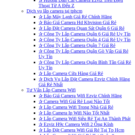
✰
Hướng Dẫn Cài Camera Ezviz Trên Điện
Thoại Từ A Đến Z
Dịch vụ lắp camera tại tphcm
✰
Lắp Máy Lạnh Giá Rẻ Chính Hãng
✰
Báo Giá Camera Hd Kbvision Giá Rẻ
✰
Lắp Đặt Camera Quan Sát Quận 6 Giá Rẻ
✰
Công Ty Lắp Camera Quận 6 Giá Rẻ Uy Tín
✰
Công Ty Lắp Camera Quận 4 Giá Rẻ Uy Tín
✰
Công Ty Lắp Camera Quận 7 Giá Rẻ
✰
Công Ty Lắp Camera Quận Gò Vấp Giá Rẻ
Uy Tín
✰
Công Ty Lắp Camera Quận Bình Tân Giá Rẻ
Uy Tín
✰
Lắp Camera Cửa Hàng Giá Rẻ
✰
Dịch Vụ Lắp Đặt Camera Ezviz Chính Hãng
Giá Rẻ Nhất
Tư Vấn Lắp Camera Wifi
✰
Báo Giá Camera Wifi Ezviz Chính Hãng
✰
Camera Wifi Giá Rẻ Loại Nào Tốt
✰
Lắp Camera Wifi Trong Nhà Giá Rẻ
✰
Lắp Camera Ip Wifi Nào Tốt Nhất
✰
Lắp Camera Wifi Siêu Rẻ Tại An Thành Phát
✰
Ezviz H9c Camera Wifi 2 Ống Kính
✰
Lắp Đặt Camera Wifi Giá Rẻ Tại Tp Hcm