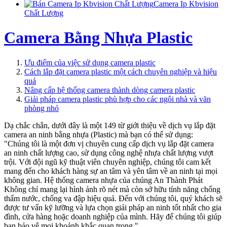
Camera Ip Kbvision
Chất Lượng
Camera Bằng Nhựa Plastic
Ưu điểm của việc sử dụng camera plastic
Cách lắp đặt camera plastic một cách chuyên nghiệp và hiệu
quả
Nâng cấp hệ thống camera thành dòng camera plastic
Giải pháp camera plastic phù hợp cho các ngôi nhà và văn
phòng nhỏ
Dạ chắc chắn, dưới đây là một 149 từ giới thiệu về dịch vụ lắp đặt
camera an ninh bằng nhựa (Plastic) mà bạn có thể sử dụng:
"Chúng tôi là một đơn vị chuyên cung cấp dịch vụ lắp đặt camera
an ninh chất lượng cao, sử dụng công nghệ nhựa chất lượng vượt
trội. Với đội ngũ kỹ thuật viên chuyên nghiệp, chúng tôi cam kết
mang đến cho khách hàng sự an tâm và yên tâm về an ninh tại mọi
không gian. Hệ thống camera nhựa của chúng An Thành Phát
Không chỉ mang lại hình ảnh rõ nét mà còn sở hữu tính năng chống
thấm nước, chống va đập hiệu quả. Đến với chúng tôi, quý khách sẽ
được tư vấn kỹ lưỡng và lựa chọn giải pháp an ninh tốt nhất cho gia
đình, cửa hàng hoặc doanh nghiệp của mình. Hãy để chúng tôi giúp
bạn bảo vệ mọi khoảnh khắc quan trọng."