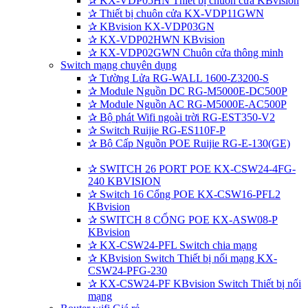
✰
KX-VDP05HN Thiết bị chuôn cửa KBvision
✰
Thiết bị chuôn cửa KX-VDP11GWN
✰
KBvision KX-VDP03GN
✰
KX-VDP02HWN KBvision
✰
KX-VDP02GWN Chuôn cửa thông minh
Switch mạng chuyên dụng
✰
Tường Lửa RG-WALL 1600-Z3200-S
✰
Module Nguồn DC RG-M5000E-DC500P
✰
Module Nguồn AC RG-M5000E-AC500P
✰
Bộ phát Wifi ngoài trời RG-EST350-V2
✰
Switch Ruijie RG-ES110F-P
✰
Bộ Cấp Nguồn POE Ruijie RG-E-130(GE)
✰
SWITCH 26 PORT POE KX-CSW24-4FG-
240 KBVISION
✰
Switch 16 Cổng POE KX-CSW16-PFL2
KBvision
✰
SWITCH 8 CỔNG POE KX-ASW08-P
KBvision
✰
KX-CSW24-PFL Switch chia mạng
✰
KBvision Switch Thiết bị nối mạng KX-
CSW24-PFG-230
✰
KX-CSW24-PF KBvision Switch Thiết bị nối
mạng