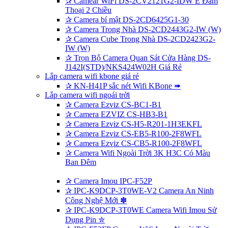
✰
Camear WiFi DS-2CV2121G2-IDW E Đàm
Thoại 2 Chiều
✰
Camera bí mật DS-2CD6425G1-30
✰
Camera Trong Nhà DS-2CD2443G2-IW (W)
✰
Camera Cube Trong Nhà DS-2CD2423G2-
IW (W)
✰
Trọn Bộ Camera Quan Sát Cửa Hàng DS-
J142I(STD)/NKS424W02H Giá Rẻ
Lắp camera wifi kbone giá rẻ
✰
KN-H41P sắc nét Wifi KBone ➠
Lắp camera wifi ngoái trời
✰
Camera Ezviz CS-BC1-B1
✰
Camera EZVIZ CS-HB3-B1
✰
Camera Ezviz CS-H5-R201-1H3EKFL
✰
Camera Ezviz CS-EB5-R100-2F8WFL
✰
Camera Ezviz CS-CB5-R100-2F8WFL
✰
Camera Wifi Ngoài Trời 3K H3C Có Màu
Ban Đêm
✰
Camera Imou IPC-F52P
✰
IPC-K9DCP-3T0WE-V2 Camera An Ninh
Công Nghệ Mới ✽
✰
IPC-K9DCP-3T0WE Camera Wifi Imou Sử
Dụng Pin ✮