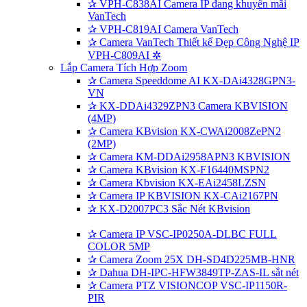
✰
VPH-C838AI Camera IP đang khuyến mãi
VanTech
✰
VPH-C819AI Camera VanTech
✰
Camera VanTech Thiết kế Đẹp Công Nghệ IP
VPH-C809AI ✲
Lắp Camera Tích Hợp Zoom
✰
Camera Speeddome AI KX-DAi4328GPN3-
VN
✰
KX-DDAi4329ZPN3 Camera KBVISION
(4MP)
✰
Camera KBvision KX-CWAi2008ZePN2
(2MP)
✰
Camera KM-DDAi2958APN3 KBVISION
✰
Camera KBvision KX-F16440MSPN2
✰
Camera Kbvision KX-EAi2458LZSN
✰
Camera IP KBVISION KX-CAi2167PN
✰
KX-D2007PC3 Sắc Nét KBvision
✰
Camera IP VSC-IP0250A-DLBC FULL
COLOR 5MP
✰
Camera Zoom 25X DH-SD4D225MB-HNR
✰
Dahua DH-IPC-HFW3849TP-ZAS-IL sắt nét
✰
Camera PTZ VISIONCOP VSC-IP1150R-
PIR