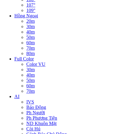
107°
109°
Hồng Ngoại
20m
30m
40m
50m
60m
70m
80m
Full Color
Color VU
30m
40m
50m
60m
70m
AI
IVS
Báo Động
Ph Người
Ph Phương Tiện
ND Khuôn Mặt
Còi Hú