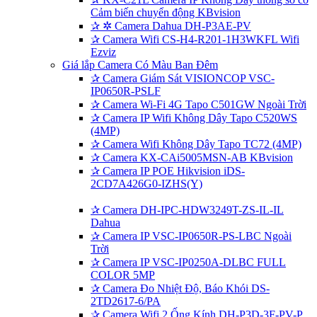
Cảm biến chuyển động KBvision
✰
✲ Camera Dahua DH-P3AE-PV
✰
Camera Wifi CS-H4-R201-1H3WKFL Wifi
Ezviz
Giá lắp Camera Có Màu Ban Đêm
✰
Camera Giám Sát VISIONCOP VSC-
IP0650R-PSLF
✰
Camera Wi-Fi 4G Tapo C501GW Ngoài Trời
✰
Camera IP Wifi Không Dây Tapo C520WS
(4MP)
✰
Camera Wifi Không Dây Tapo TC72 (4MP)
✰
Camera KX-CAi5005MSN-AB KBvision
✰
Camera IP POE Hikvision iDS-
2CD7A426G0-IZHS(Y)
✰
Camera DH-IPC-HDW3249T-ZS-IL-IL
Dahua
✰
Camera IP VSC-IP0650R-PS-LBC Ngoài
Trời
✰
Camera IP VSC-IP0250A-DLBC FULL
COLOR 5MP
✰
Camera Đo Nhiệt Độ, Báo Khói DS-
2TD2617-6/PA
✰
Camera Wifi 2 Ống Kính DH-P3D-3F-PV-P