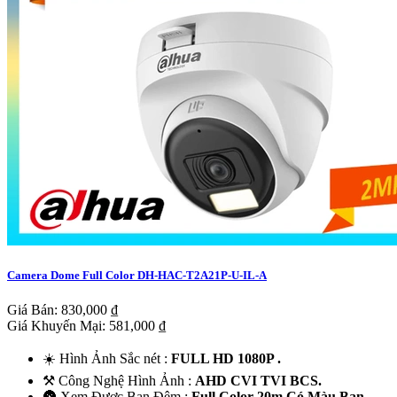
Camera Dome Full Color DH-HAC-T2A21P-U-IL-A
Giá Bán: 830,000 ₫
Giá Khuyến Mại: 581,000 ₫
☀️ Hình Ảnh Sắc nét :
FULL HD 1080P .
⚒ Công Nghệ Hình Ảnh :
AHD CVI TVI BCS.
🌚 Xem Được Ban Đêm :
Full Color 20m Có Màu Ban