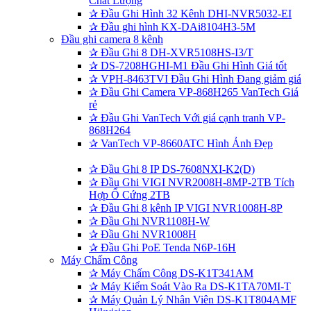
Chất Lượng
✰
Đầu Ghi Hình 32 Kênh DHI-NVR5032-EI
✰
Đầu ghi hình KX-DAi8104H3-5M
Đầu ghi camera 8 kênh
✰
Đầu Ghi 8 DH-XVR5108HS-I3/T
✰
DS-7208HGHI-M1 Đầu Ghi Hình Giá tốt
✰
VPH-8463TVI Đầu Ghi Hình Đang giảm giá
✰
Đầu Ghi Camera VP-868H265 VanTech Giá
rẻ
✰
Đầu Ghi VanTech Với giá cạnh tranh VP-
868H264
✰
VanTech VP-8660ATC Hình Ảnh Đẹp
✰
Đầu Ghi 8 IP DS-7608NXI-K2(D)
✰
Đầu Ghi VIGI NVR2008H-8MP-2TB Tích
Hợp Ổ Cứng 2TB
✰
Đầu Ghi 8 kênh IP VIGI NVR1008H-8P
✰
Đầu Ghi NVR1108H-W
✰
Đầu Ghi NVR1008H
✰
Đầu Ghi PoE Tenda N6P-16H
Máy Chấm Công
✰
Máy Chấm Công DS-K1T341AM
✰
Máy Kiểm Soát Vào Ra DS-K1TA70MI-T
✰
Máy Quản Lý Nhân Viên DS-K1T804AMF