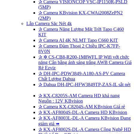
✰
Camera VISIONCOP VSC-IP1150R-PSLD
(5MP)
✰
Camera KBvision KX-CWAi2008ZePN2
(2MP)
Lắp Camera Săc Nét 4k
✰
Camera Năng Lượng Mặt Trời Tapo C460
KIT
✰
Camera AI 4K NLMT Tapo C660 KIT
✰
Camera Đàm Thoại 2 Chiều IPC-K7FP-
8V0N
✰
✲ CS-CB8-R200-1M8WFL IP Wifi với chức
năng Cân bằng ánh sáng trắng AWB Camera Giá
Rẻ Ezviz
✰
DH-IPC-PDW3849-A180-AS-PV Camera
Chất Lượng Dahua
✰
Dahua DH-IPC-HFW3849TP-ZAS-IL sắt nét
✰
KX-C8205S-AM Camera HD khả nang
Nguồn : 12V KBvision
✰
Camera KX-C8204S-AM KBvision Giá rẻ
✰
KX-AF8004S-DL-A Camera HD KBvision
✰
KX-AF8003L-DL-A Camera KBvision Đang
giảm giá ➠
✰
KX-AF8002S-DL-A Camera Công Nghệ HD