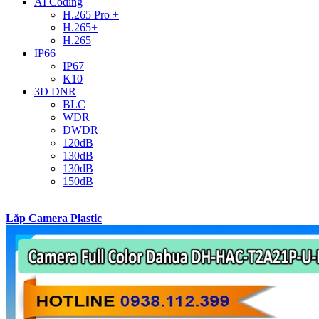
AI Coding
H.265 Pro +
H.265+
H.265
IP66
IP67
K10
3D DNR
BLC
WDR
DWDR
120dB
130dB
130dB
150dB
Lắp Camera Plastic