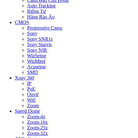
Cảnh Báo Chủ Động
Auto Tracking
Riêng Tư
Hàng Rào Ảo
CMOS
Progressive Cmos
Sony
Sony SNR1s
Sony Starvis
Sony NIR
WizSense
WizMind
Acusense
SMD
Xoay 360
IP
PoE
Onvif
Wifi
Zoom
Speed Dome
Zoom-4x
Zoom-16x
Zoom-25x
Zoom-32x