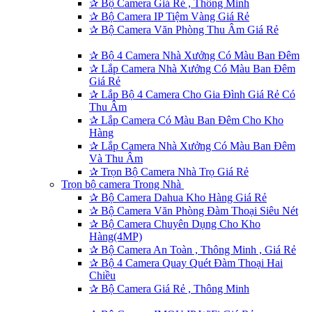
✰
Bộ Camera Giá Rẻ , Thông Minh
✰
Bộ Camera IP Tiệm Vàng Giá Rẻ
✰
Bộ Camera Văn Phòng Thu Âm Giá Rẻ
✰
Bộ 4 Camera Nhà Xưởng Có Màu Ban Đêm
✰
Lắp Camera Nhà Xưởng Có Màu Ban Đêm
Giá Rẻ
✰
Lắp Bộ 4 Camera Cho Gia Đình Giá Rẻ Có
Thu Âm
✰
Lắp Camera Có Màu Ban Đêm Cho Kho
Hàng
✰
Lắp Camera Nhà Xưởng Có Màu Ban Đêm
Và Thu Âm
✰
Trọn Bộ Camera Nhà Trọ Giá Rẻ
Trọn bộ camera Trong Nhà
✰
Bộ Camera Dahua Kho Hàng Giá Rẻ
✰
Bộ Camera Văn Phòng Đàm Thoại Siêu Nét
✰
Bộ Camera Chuyên Dụng Cho Kho
Hàng(4MP)
✰
Bộ Camera An Toàn , Thông Minh , Giá Rẻ
✰
Bộ 4 Camera Quay Quét Đàm Thoại Hai
Chiều
✰
Bộ Camera Giá Rẻ , Thông Minh