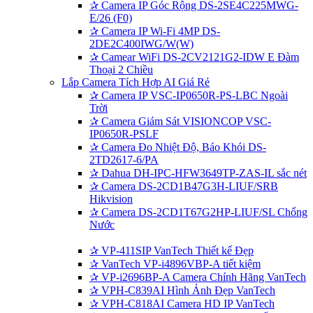
✰
Camera IP Góc Rộng DS-2SE4C225MWG-
E/26 (F0)
✰
Camera IP Wi-Fi 4MP DS-
2DE2C400IWG/W(W)
✰
Camear WiFi DS-2CV2121G2-IDW E Đàm
Thoại 2 Chiều
Lắp Camera Tích Hợp AI Giá Rẻ
✰
Camera IP VSC-IP0650R-PS-LBC Ngoài
Trời
✰
Camera Giám Sát VISIONCOP VSC-
IP0650R-PSLF
✰
Camera Đo Nhiệt Độ, Báo Khói DS-
2TD2617-6/PA
✰
Dahua DH-IPC-HFW3649TP-ZAS-IL sắc nét
✰
Camera DS-2CD1B47G3H-LIUF/SRB
Hikvision
✰
Camera DS-2CD1T67G2HP-LIUF/SL Chống
Nước
✰
VP-411SIP VanTech Thiết kế Đẹp
✰
VanTech VP-i4896VBP-A tiết kiệm
✰
VP-i2696BP-A Camera Chính Hãng VanTech
✰
VPH-C839AI Hình Ảnh Đẹp VanTech
✰
VPH-C818AI Camera HD IP VanTech