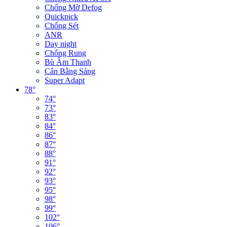
Chống Mờ Defog
Quickpick
Chống Sét
ANR
Day night
Chống Rung
Bù Âm Thanh
Cân Bằng Sáng
Super Adapt
78°
74°
73°
83°
84°
86°
87°
88°
91°
92°
93°
95°
98°
99°
102°
106°