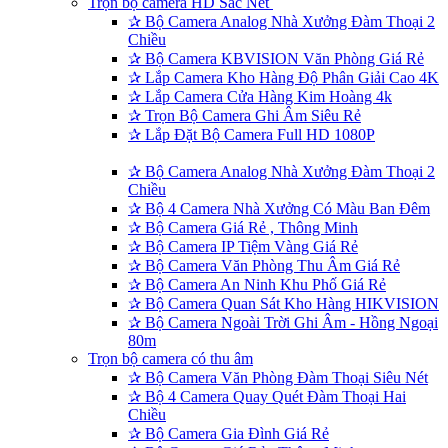
Trọn bộ camera HD Sắc Nét
✰
Bộ Camera Analog Nhà Xưởng Đàm Thoại 2
Chiều
✰
Bộ Camera KBVISION Văn Phòng Giá Rẻ
✰
Lắp Camera Kho Hàng Độ Phân Giải Cao 4K
✰
Lắp Camera Cửa Hàng Kim Hoàng 4k
✰
Trọn Bộ Camera Ghi Âm Siêu Rẻ
✰
Lắp Đặt Bộ Camera Full HD 1080P
✰
Bộ Camera Analog Nhà Xưởng Đàm Thoại 2
Chiều
✰
Bộ 4 Camera Nhà Xưởng Có Màu Ban Đêm
✰
Bộ Camera Giá Rẻ , Thông Minh
✰
Bộ Camera IP Tiệm Vàng Giá Rẻ
✰
Bộ Camera Văn Phòng Thu Âm Giá Rẻ
✰
Bộ Camera An Ninh Khu Phố Giá Rẻ
✰
Bộ Camera Quan Sát Kho Hàng HIKVISION
✰
Bộ Camera Ngoài Trời Ghi Âm - Hồng Ngoại
80m
Trọn bộ camera có thu âm
✰
Bộ Camera Văn Phòng Đàm Thoại Siêu Nét
✰
Bộ 4 Camera Quay Quét Đàm Thoại Hai
Chiều
✰
Bộ Camera Gia Đình Giá Rẻ