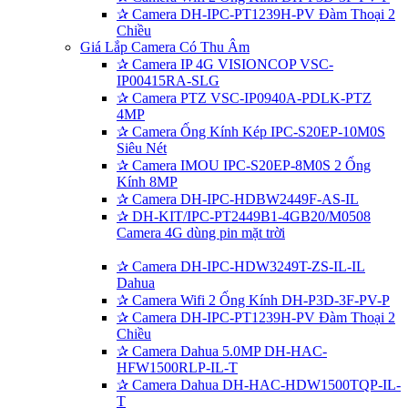
✰
Camera DH-IPC-PT1239H-PV Đàm Thoại 2
Chiều
Giá Lắp Camera Có Thu Âm
✰
Camera IP 4G VISIONCOP VSC-
IP00415RA-SLG
✰
Camera PTZ VSC-IP0940A-PDLK-PTZ
4MP
✰
Camera Ống Kính Kép IPC-S20EP-10M0S
Siêu Nét
✰
Camera IMOU IPC-S20EP-8M0S 2 Ống
Kính 8MP
✰
Camera DH-IPC-HDBW2449F-AS-IL
✰
DH-KIT/IPC-PT2449B1-4GB20/M0508
Camera 4G dùng pin mặt trời
✰
Camera DH-IPC-HDW3249T-ZS-IL-IL
Dahua
✰
Camera Wifi 2 Ống Kính DH-P3D-3F-PV-P
✰
Camera DH-IPC-PT1239H-PV Đàm Thoại 2
Chiều
✰
Camera Dahua 5.0MP DH-HAC-
HFW1500RLP-IL-T
✰
Camera Dahua DH-HAC-HDW1500TQP-IL-
T