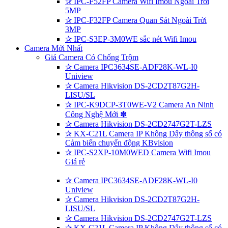
✰
IPC-F52FP Camera Wifi Imou Ngoài Trời
5MP
✰
IPC-F32FP Camera Quan Sát Ngoài Trời
3MP
✰
IPC-S3EP-3M0WE sắc nét Wifi Imou
Camera Mới Nhất
Giá Camera Có Chống Trộm
✰
Camera IPC3634SE-ADF28K-WL-I0
Uniview
✰
Camera Hikvision DS-2CD2T87G2H-
LISU/SL
✰
IPC-K9DCP-3T0WE-V2 Camera An Ninh
Công Nghệ Mới ✽
✰
Camera Hikvision DS-2CD2747G2T-LZS
✰
KX-C21L Camera IP Không Dây thông số có
Cảm biến chuyển động KBvision
✰
IPC-S2XP-10M0WED Camera Wifi Imou
Giá rẻ
✰
Camera IPC3634SE-ADF28K-WL-I0
Uniview
✰
Camera Hikvision DS-2CD2T87G2H-
LISU/SL
✰
Camera Hikvision DS-2CD2747G2T-LZS
✰
KX-C21L Camera IP Không Dây thông số có