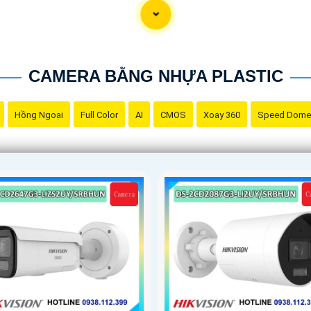
CAMERA BẰNG NHỰA PLASTIC
Hồng Ngoại
Full Color
AI
CMOS
Xoay 360
Speed Dome