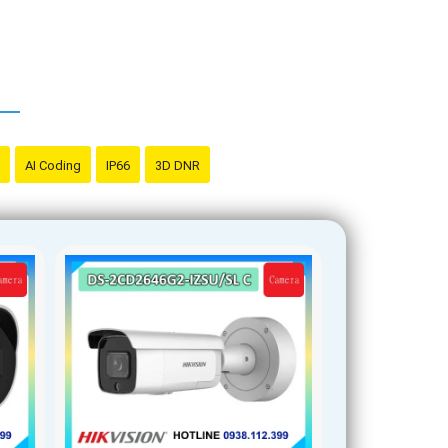
AI Coding
IP66
3D DNR