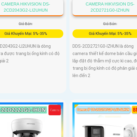
CAMERA HIKVISION DS-
CAMERA HIKVISION DS-
2CD2043G2-LI2UHUN
2CD2721G0-IZHUN
Giá Bán:
Giá Bán:
Giá Khuyến Mại: 5%-35%
Giá Khuyến Mại: 5%-35%
D2043G2-LI2UHUN là dòng
DDS-2CD2721G0-IZHUN là dòng
a được trang bị ống kính có độ
camera thiết kế dome bán cầu g
iải 2
lắp đặt độ thẫm mỹ cực kì cao, 
trang bị ống kính có độ phân giải
lên đến 2