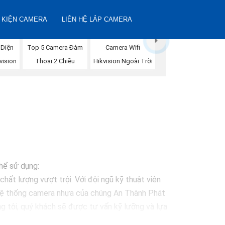
 KIỆN CAMERA
LIÊN HỆ LẮP CAMERA
 Diện
Camera Wifi
Top 5 Camera Đàm
vision
Hikvision Ngoài Trời
Thoại 2 Chiều
thể sử dụng:
hất lượng vượt trội. Với đội ngũ kỹ thuật viên
 Hệ thống camera nhựa của chúng An Thành Phát
g tôi, quý khách sẽ được tư vấn kỹ lưỡng và lựa
 vệ mọi khoảnh khắc quan trọng."