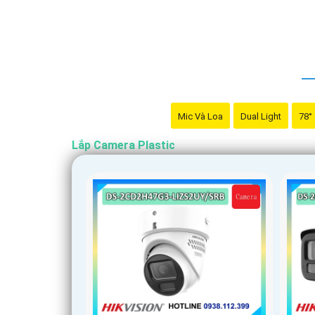
Mic Và Loa
Dual Light
78°
Lắp Camera Plastic