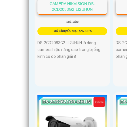
CAMERA HIKVISION DS-
2CD2083G2-LI2UHUN
Giá Bán:
Giá Khuyến Mại: 5%-35%
DS-2CD2083G2-LI2UHUN là dòng
DS-2C
camera hiệu năng cao trang bị ống
camer
kính có độ phân giải 8
phân g