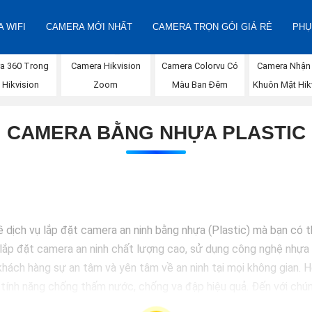
 WIFI
CAMERA MỚI NHẤT
CAMERA TRỌN GÓI GIÁ RẺ
PHỤ
Camera Nhận
a 360 Trong
Camera Hikvision
Camera Colorvu Có
Khuôn Mặt Hik
 Hikvision
Zoom
Màu Ban Đêm
CAMERA BẰNG NHỰA PLASTIC
ề dịch vụ lắp đặt camera an ninh bằng nhựa (Plastic) mà bạn có 
lắp đặt camera an ninh chất lượng cao, sử dụng công nghệ nhựa c
hách hàng sự an tâm và yên tâm về an ninh tại mọi không gian.
 tính năng chống thấm nước, chống va đập hiệu quả. Đến với chún
 hàng hoặc doanh nghiệp của mình. Hãy để chúng tôi giúp bạn bảo