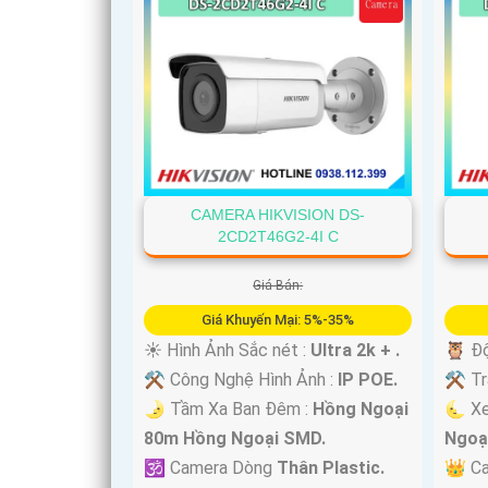
CAMERA HIKVISION DS-
2CD2T46G2-4I C
Giá Bán:
Giá Khuyến Mại: 5%-35%
☀️ Hình Ảnh Sắc nét :
Ultra 2k + .
🦉 Độ
⚒ Công Nghệ Hình Ảnh :
IP POE.
⚒ Tra
🌛 Tầm Xa Ban Đêm :
Hồng Ngoại
🌜 X
80m Hồng Ngoại SMD.
Ngoạ
🕉️ Camera Dòng
Thân Plastic.
👑 C