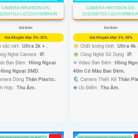
CAMERA HIKVISION DS-
CAMERA HIKVISION DS-
D2647G3-LIZS2UY/SRBHUN
2CD2087G3-LI2UY/SRBHU
Giá Bán:
Giá Bán:
Giá Khuyến Mại: 5%-35%
Giá Khuyến Mại: 5%-35%
 sắc nét :
Ultra 2k + .
🔅 Chất lượng hình :
Ultra 4k 
ông Nghệ Camera :
IP.
✳️ Công Nghệ Sử Dụng :
IP.
ìn Ban Đêm :
Hồng Ngoại
❈ Video Ban Đêm :
Hồng Ngo
Hồng Ngoại SMD.
40m Có Màu Ban Ðêm.
amera Dòng
Thân Plastic.
🗜️ Camera Thiết Kế
Thân Pla
ch Hợp :
Thu Âm.
️♚ Ưu Điểm :
Thu Âm.