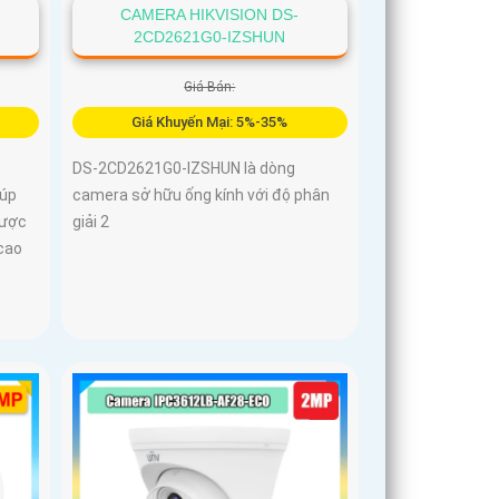
CAMERA HIKVISION DS-
2CD2621G0-IZSHUN
Giá Bán:
Giá Khuyến Mại: 5%-35%
DS-2CD2621G0-IZSHUN là dòng
iúp
camera sở hữu ống kính với độ phân
được
giải 2
 cao