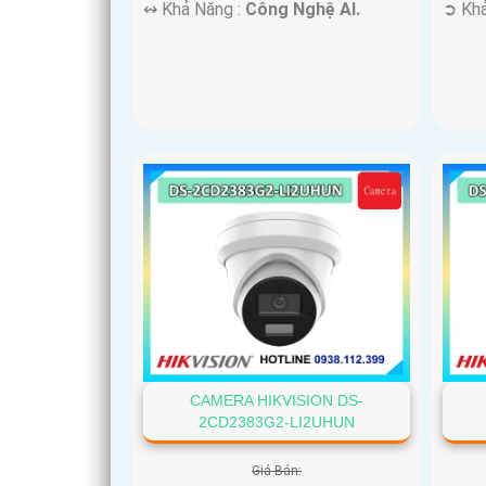
️↭ Khả Năng :
Công Nghệ AI.
️➲ Kh
CAMERA HIKVISION DS-
2CD2383G2-LI2UHUN
Giá Bán: