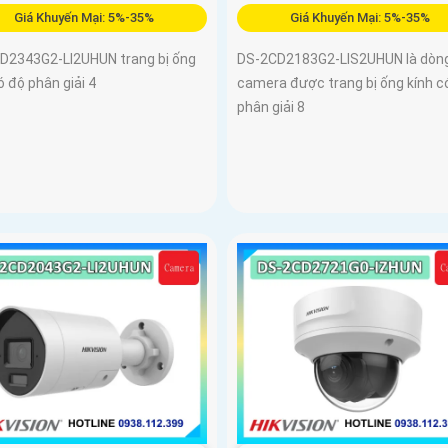
Giá Khuyến Mại: 5%-35%
Giá Khuyến Mại: 5%-35%
D2343G2-LI2UHUN trang bị ống
DS-2CD2183G2-LIS2UHUN là dòn
ó độ phân giải 4
camera được trang bị ống kính c
phân giải 8