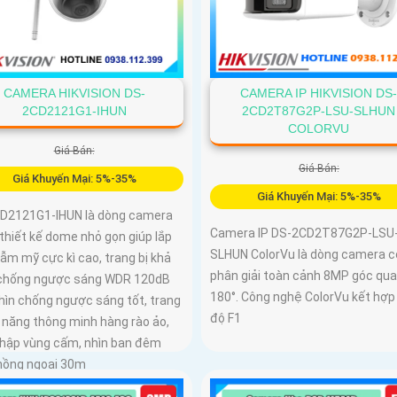
CAMERA HIKVISION DS-
CAMERA IP HIKVISION DS
2CD2121G1-IHUN
2CD2T87G2P-LSU-SLHUN
COLORVU
Giá Bán:
Giá Bán:
Giá Khuyến Mại: 5%-35%
Giá Khuyến Mại: 5%-35%
D2121G1-IHUN là dòng camera
Camera IP DS-2CD2T87G2P-LSU
i thiết kế dome nhỏ gọn giúp lắp
SLHUN ColorVu là dòng camera c
ẫm mỹ cực kì cao, trang bị khả
phân giải toàn cảnh 8MP góc qua
chống ngược sáng WDR 120dB
180°. Công nghệ ColorVu kết hợp
hìn chống ngược sáng tốt, trang
độ F1
h năng thông minh hàng rào ảo,
hập vùng cấm, nhìn ban đêm
hồng ngoại 30m