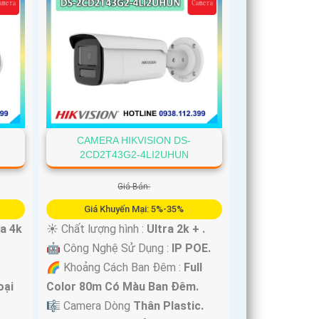
CAMERA HIKVISION DS-
2CD2T43G2-4LI2UHUN
Giá Bán:
Giá Khuyến Mại: 5%-35%
ra 4k
☀️ Chất lượng hình :
Ultra 2k + .
🤖️ Công Nghệ Sử Dụng :
IP POE.
🌈 Khoảng Cách Ban Đêm :
Full
oại
Color 80m Có Màu Ban Ðêm.
🎼️ Camera Dòng
Thân Plastic.