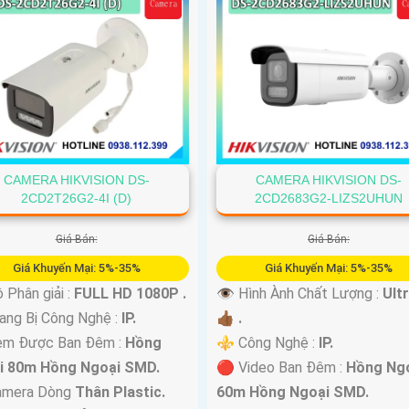
CAMERA HIKVISION DS-
CAMERA HIKVISION DS-
2CD2T26G2-4I (D)
2CD2683G2-LIZS2UHUN
Giá Bán:
Giá Bán:
Giá Khuyến Mại: 5%-35%
Giá Khuyến Mại: 5%-35%
 Phân giải :
FULL HD 1080P .
👁 Hình Ành Chất Lượng :
Ult
ng Bị Công Nghệ :
IP.
👍🏾 .
em Được Ban Đêm :
Hồng
⚜️ Công Nghệ :
IP.
i 80m Hồng Ngoại SMD.
🔴 Video Ban Đêm :
Hồng Ng
amera Dòng
Thân Plastic.
60m Hồng Ngoại SMD.