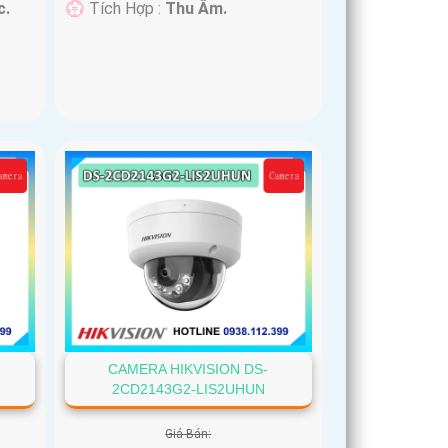
c.
️💮 Tích Hợp :
Thu Âm.
CAMERA HIKVISION DS-
2CD2143G2-LIS2UHUN
Giá Bán: