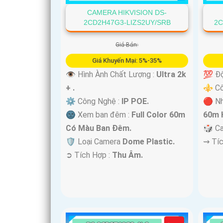
CAMERA HIKVISION DS-
2CD2H47G3-LIZS2UY/SRB
2C
'
Giá Bán:
Giá Khuyến Mại: 5%-35%
👁 Hình Ành Chất Lượng :
Ultra 2k
💯 Độ
+ .
⚜️ C
⚙ Công Nghệ :
IP POE.
🔴 Nh
🌚 Xem ban đêm :
Full Color 60m
60m 
Có Màu Ban Ðêm.
🎲 C
🛡 Loại Camera
Dome Plastic.
️⇝ Tí
️➲ Tích Hợp :
Thu Âm.