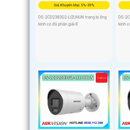
Giá Khuyến Mại: 5%-35%
DS-2CD2383G2-LI2UHUN trang bị ống
DS-2C
kính có độ phân giải 8
kính c