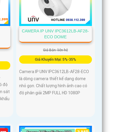
CAMERA IP UNV IPC3612LB-AF28-
-
ECO DOME
Giá Bán: liên hệ
Giá Khuyến Mại: 5%-35%
Camera IP UNV IPC3612LB-AF28-ECO
-
là dòng camera thiết kế dạng dome
ó độ
nhỏ gọn. Chất lượng hình ảnh cao có
n sát
độ phân giải 2MP FULL HD 1080P
 khẩu