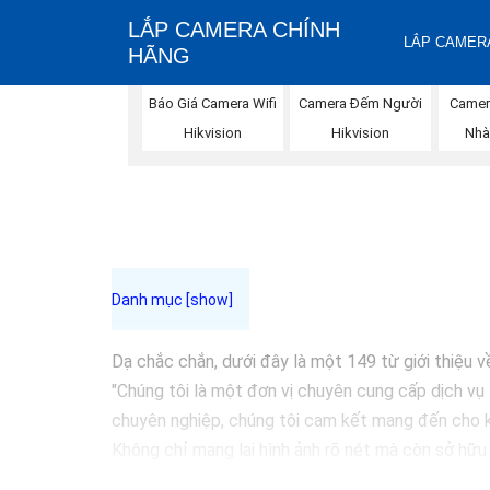
LẮP CAMERA CHÍNH
LẮP CAMERA
HÃNG
Báo Giá Camera Wifi
Camera Đếm Người
Camer
Hikvision
Hikvision
Nhà
Dạ chắc chắn, dưới đây là một 149 từ giới thiệu v
"Chúng tôi là một đơn vị chuyên cung cấp dịch vụ 
chuyên nghiệp, chúng tôi cam kết mang đến cho k
Không chỉ mang lại hình ảnh rõ nét mà còn sở hữu
chọn giải pháp an ninh tốt nhất cho gia đình, cửa