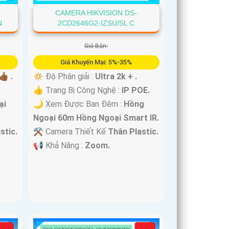
CAMERA HIKVISION DS-
N
2CD2646G2-IZSU/SL C
Giá Bán:
Giá Khuyến Mại: 5%-35%
🏾 .
🔅 Độ Phân giải :
Ultra 2k + .
👍 Trang Bị Công Nghệ :
IP POE.
ại
🌙 Xem Được Ban Đêm :
Hồng
Ngoại 60m Hồng Ngoại Smart IR.
stic.
⚒ Camera Thiết Kế
Thân Plastic.
️📢 Khả Năng :
Zoom.