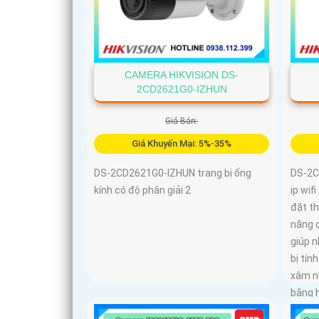
CAMERA HIKVISION DS-
2CD2621G0-IZHUN
Giá Bán:
Giá Khuyến Mại: 5%-35%
DS-2CD2621G0-IZHUN trang bị ống
DS-2C
kính có độ phân giải 2
ip wif
đặt th
năng 
giúp n
bị tín
xâm n
bằng 