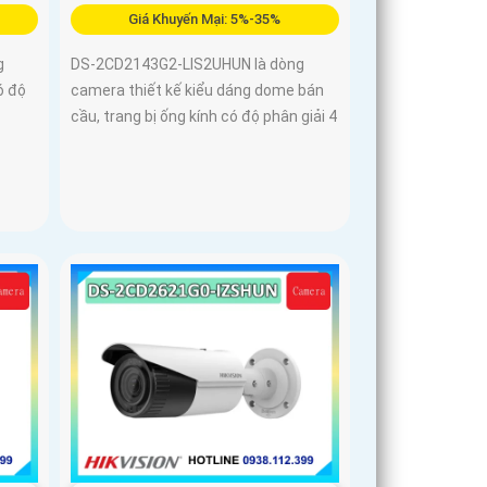
Giá Khuyến Mại: 5%-35%
g
DS-2CD2143G2-LIS2UHUN là dòng
ó độ
camera thiết kế kiểu dáng dome bán
cầu, trang bị ống kính có độ phân giải 4