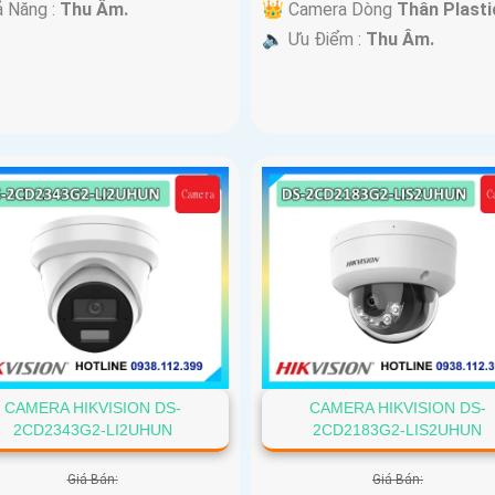
ả Năng :
Thu Âm.
👑 Camera Dòng
Thân Plasti
️🔈 Ưu Điểm :
Thu Âm.
CAMERA HIKVISION DS-
CAMERA HIKVISION DS-
2CD2343G2-LI2UHUN
2CD2183G2-LIS2UHUN
Giá Bán:
Giá Bán: