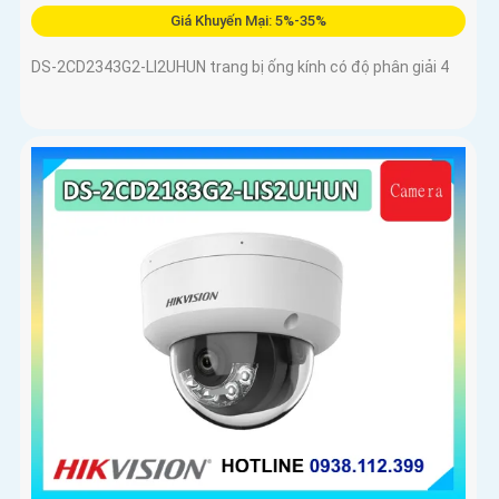
Giá Khuyến Mại: 5%-35%
DS-2CD2343G2-LI2UHUN trang bị ống kính có độ phân giải 4