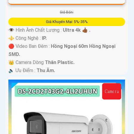
Giá Bán:
Giá Khuyến Mại: 5%-35%
👁 Hình Ành Chất Lượng :
Ultra 4k 👍🏾 .
⚜️ Công Nghệ :
IP.
🔴 Video Ban Đêm :
Hồng Ngoại 60m Hồng Ngoại
SMD.
👑 Camera Dòng
Thân Plastic.
️🔈 Ưu Điểm :
Thu Âm.