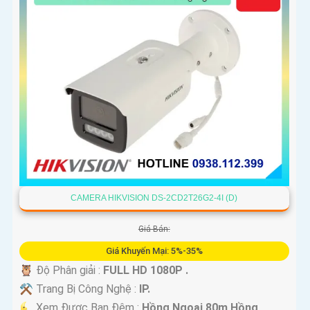
CAMERA HIKVISION DS-2CD2T26G2-4I (D)
Giá Bán:
Giá Khuyến Mại: 5%-35%
🦉 Độ Phân giải :
FULL HD 1080P .
⚒ Trang Bị Công Nghệ :
IP.
🌜 Xem Được Ban Đêm :
Hồng Ngoại 80m Hồng