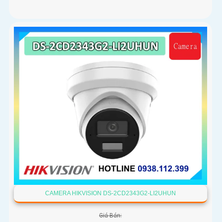
CAMERA HIKVISION DS-2CD2343G2-LI2UHUN
Giá Bán: