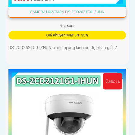
CAMERA HIKVISION DS-2CD2621G0-IZHUN
Giá Bán:
Giá Khuyến Mại: 5%-35%
DS-2CD2621G0-IZHUN trang bị ống kính có độ phân giải 2