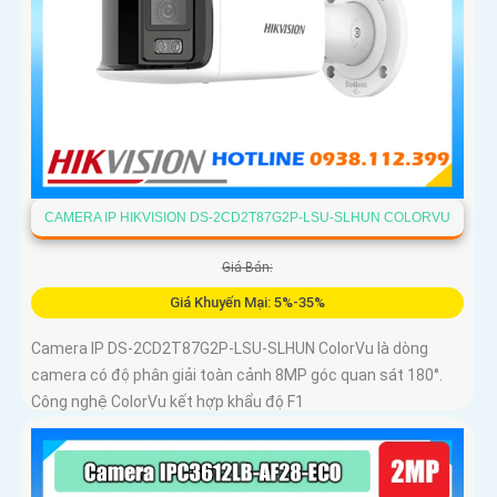
CAMERA IP HIKVISION DS-2CD2T87G2P-LSU-SLHUN COLORVU
Giá Bán:
Giá Khuyến Mại: 5%-35%
Camera IP DS-2CD2T87G2P-LSU-SLHUN ColorVu là dòng
camera có độ phân giải toàn cảnh 8MP góc quan sát 180°.
Công nghệ ColorVu kết hợp khẩu độ F1