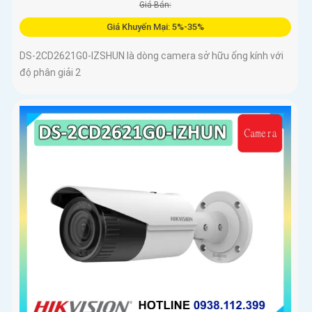
Giá Bán:
Giá Khuyến Mại: 5%-35%
DS-2CD2621G0-IZSHUN là dòng camera sở hữu ống kính với
độ phân giải 2