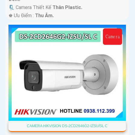
🗜️ Camera Thiết Kế
Thân Plastic.
️♚ Ưu Điểm :
Thu Âm.
CAMERA HIKVISION DS-2CD2646G2-IZSU/SL C