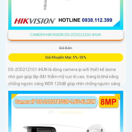
CAMERA HIKVISION DS-2CD2121G1-IHUN
Giá Bán:
Giá Khuyến Mại: 5%-35%
DS-2CD2121G1-IHUN là dòng camera ip wifi thiết kế dome
nhỏ gọn giúp lắp đặt thẫm mỹ cực kì cao, trang bị khả năng
chống ngược sáng WDR 120dB giúp nhìn chống ngược sáng
tốt, trang bị tính năng thông minh hàng rào ảo, xâm nhập
vùng cấm, nhìn ban đêm bằng hồng ngoại 30m