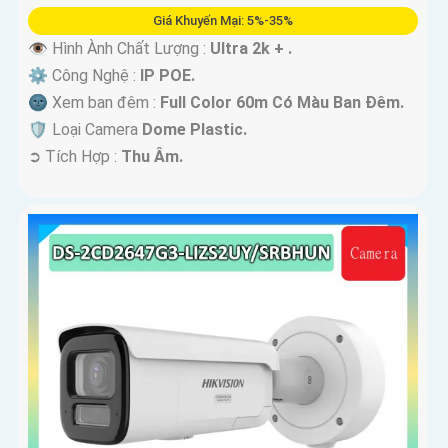
Giá Khuyến Mại: 5%-35%
👁 Hình Ành Chất Lượng :
Ultra 2k + .
⚙ Công Nghệ :
IP POE.
🌚 Xem ban đêm :
Full Color 60m Có Màu Ban Ðêm.
🛡 Loại Camera
Dome Plastic.
️➲ Tích Hợp :
Thu Âm.