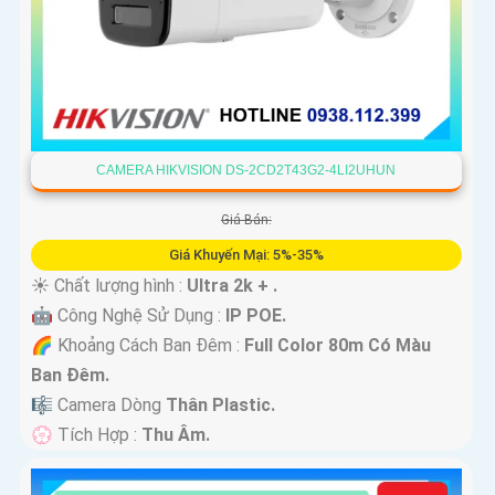
CAMERA HIKVISION DS-2CD2T43G2-4LI2UHUN
Giá Bán:
Giá Khuyến Mại: 5%-35%
☀️ Chất lượng hình :
Ultra 2k + .
🤖️ Công Nghệ Sử Dụng :
IP POE.
🌈 Khoảng Cách Ban Đêm :
Full Color 80m Có Màu
Ban Ðêm.
🎼️ Camera Dòng
Thân Plastic.
️💮 Tích Hợp :
Thu Âm.