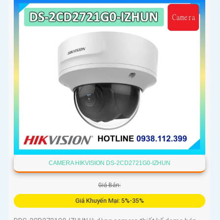
CAMERA HIKVISION DS-2CD2721G0-IZHUN
Giá Bán:
Giá Khuyến Mại: 5%-35%