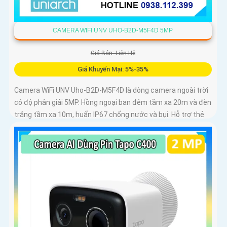
CAMERA WIFI UNV UHO-B2D-M5F4D 5MP
Giá Bán: Liên Hệ
Giá Khuyến Mại: 5%-35%
Camera WiFi UNV Uho-B2D-M5F4D là dòng camera ngoài trời
có độ phân giải 5MP. Hồng ngoại ban đêm tầm xa 20m và đèn
trắng tầm xa 10m, huẩn IP67 chống nước và bụi. Hỗ trợ thẻ
nhớ MicroSD tối đa 128GB