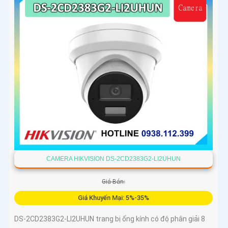
CAMERA HIKVISION DS-2CD2383G2-LI2UHUN
Giá Bán:
Giá Khuyến Mại: 5%-35%
DS-2CD2383G2-LI2UHUN trang bị ống kính có độ phân giải 8