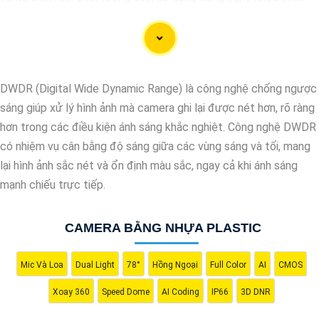
lượng vượt trội. Với đội ngũ kỹ thuật viên chuyên nghiệp, chúng
tôi cam kết mang đến cho khách hàng sự an tâm và yên tâm về
an ninh tại mọi không gian. Hệ thống camera nhựa của chúng An
Thành Phát Không chỉ mang lại hình ảnh rõ nét mà còn sở hữu
DWDR (Digital Wide Dynamic Range) là công nghệ chống ngược
tính năng chống thấm nước, chống va đập hiệu quả. Đến với
sáng giúp xử lý hình ảnh mà camera ghi lại được nét hơn, rõ ràng
chúng tôi, quý khách sẽ được tư vấn kỹ lưỡng và lựa chọn giải
hơn trong các điều kiện ánh sáng khắc nghiệt. Công nghệ DWDR
pháp an ninh tốt nhất cho gia đình, cửa hàng hoặc doanh nghiệp
có nhiệm vụ cân bằng độ sáng giữa các vùng sáng và tối, mang
của mình. Hãy để chúng tôi giúp bạn bảo vệ mọi khoảnh khắc
lại hình ảnh sắc nét và ổn định màu sắc, ngay cả khi ánh sáng
quan trọng."
mạnh chiếu trực tiếp.
CAMERA BẰNG NHỰA PLASTIC
Mic Và Loa
Dual Light
78°
Hồng Ngoại
Full Color
AI
CMOS
Xoay 360
Speed Dome
AI Coding
IP66
3D DNR