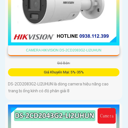
CAMERA HIKVISION DS-2CD2083G2-LI2UHUN
Giá Bán:
Giá Khuyến Mại: 5%-35%
DS-2CD2083G2-LI2UHUN là dòng camera hiệu năng cao
trang bị ống kính có độ phân giải 8