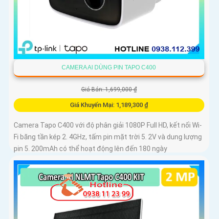
CAMERA AI DÙNG PIN TAPO C400
Giá Bán: 1,699,000 ₫
Giá Khuyến Mại: 1,189,300 ₫
Camera Tapo C400 với độ phân giải 1080P Full HD, kết nối Wi-
Fi băng tần kép 2. 4GHz, tấm pin mặt trời 5. 2V và dung lượng
pin 5. 200mAh có thể hoạt động lên đến 180 ngày