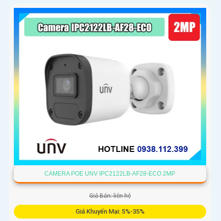
CAMERA POE UNV IPC2122LB-AF28-ECO 2MP
Giá Bán: liên hệ
Giá Khuyến Mại: 5%-35%