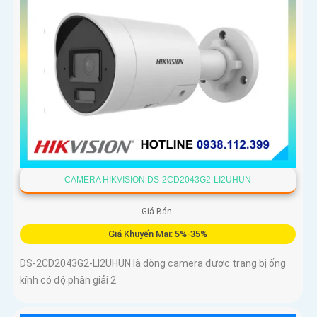
CAMERA HIKVISION DS-2CD2043G2-LI2UHUN
Giá Bán:
Giá Khuyến Mại: 5%-35%
DS-2CD2043G2-LI2UHUN là dòng camera được trang bị ống
kính có độ phân giải 2