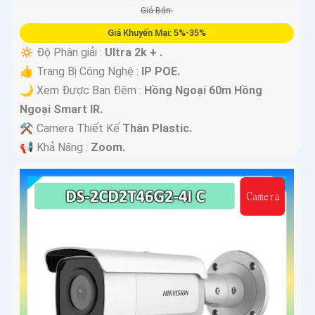
Giá Bán:
Giá Khuyến Mại: 5%-35%
🔅 Độ Phân giải :
Ultra 2k + .
👍 Trang Bị Công Nghệ :
IP POE.
🌙 Xem Được Ban Đêm :
Hồng Ngoại 60m Hồng
Ngoại Smart IR.
⚒ Camera Thiết Kế
Thân Plastic.
️📢 Khả Năng :
Zoom.