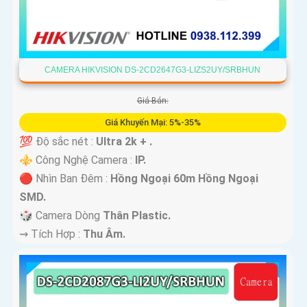
CAMERA HIKVISION DS-2CD2647G3-LIZS2UY/SRBHUN
Giá Bán:
Giá Khuyến Mại: 5%-35%
💯 Độ sắc nét :
Ultra 2k + .
⚜️ Công Nghệ Camera :
IP.
🔴 Nhìn Ban Đêm :
Hồng Ngoại 60m Hồng Ngoại
SMD.
🎲 Camera Dòng
Thân Plastic.
️⇝ Tích Hợp :
Thu Âm.