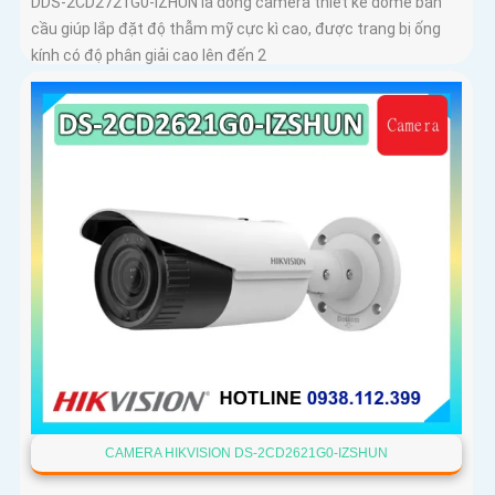
DDS-2CD2721G0-IZHUN là dòng camera thiết kế dome bán
cầu giúp lắp đặt độ thẫm mỹ cực kì cao, được trang bị ống
kính có độ phân giải cao lên đến 2
CAMERA HIKVISION DS-2CD2621G0-IZSHUN