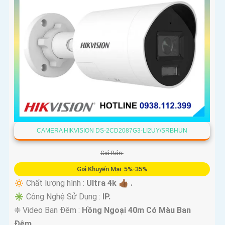
CAMERA HIKVISION DS-2CD2087G3-LI2UY/SRBHUN
Giá Bán:
Giá Khuyến Mại: 5%-35%
🔅 Chất lượng hình :
Ultra 4k 👍🏾 .
✳️ Công Nghệ Sử Dụng :
IP.
❈ Video Ban Đêm :
Hồng Ngoại 40m Có Màu Ban
Ðêm.