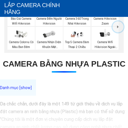
LẮP CAMERA CHÍNH
HÃNG
Báo Giá Camera
Camera Đếm Người
Camera 360 Trong
Camera Hikvision
Wifi Hikvision
Hikvision
Nhà Hikvision
Zoom
Camera Nhận Diện
Camera Wifi
Camera Colorvu Có
Top 5 Camera Đàm
Khuôn Mặt
Hikvision Ngoài
Màu Ban Đêm
Thoại 2 Chiều
Hikvision
Trời
CAMERA BẰNG NHỰA PLASTIC
Dạ chắc chắn, dưới đây là một 149 từ giới thiệu về dịch vụ lắp
đặt camera an ninh bằng nhựa (Plastic) mà bạn có thể sử dụng:
"Chúng tôi là một đơn vị chuyên cung cấp dịch vụ lắp đặt
camera an ninh chất lượng cao, sử dụng công nghệ nhựa chất