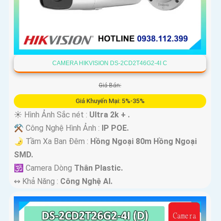
CAMERA HIKVISION DS-2CD2T46G2-4I C
Giá Bán:
Giá Khuyến Mại: 5%-35%
☀️ Hình Ảnh Sắc nét :
Ultra 2k + .
⚒ Công Nghệ Hình Ảnh :
IP POE.
🌛 Tầm Xa Ban Đêm :
Hồng Ngoại 80m Hồng Ngoại
SMD.
🕉️ Camera Dòng
Thân Plastic.
️↭ Khả Năng :
Công Nghệ AI.