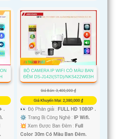
ION
BỘ CAMERA IP WIFI CÓ MÀU BAN
H
ĐÊM DS-J142I(STD)/NKS422W03H
Giá Bán: 3,400,000 ₫
Giá Khuyến Mại: 2,380,000 ₫
+ .
👀 Độ Phân giải :
FULL HD 1080P .
i.
⚙ Trang Bị Công Nghệ :
IP Wifi.
l
💥 Xem Được Ban Đêm :
Full
.
Color 30m Có Màu Ban Ðêm.