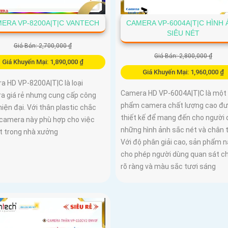
ERA VP-8200A|T|C VANTECH
CAMERA VP-6004A|T|C HÌNH 
SIÊU NÉT
Giá Bán: 2,700,000 ₫
Giá Bán: 2,800,000 ₫
Giá Khuyến Mại: 1,890,000 ₫
Giá Khuyến Mại: 1,960,000 ₫
a HD VP-8200A|T|C là loại
Camera HD VP-6004A|T|C là một
a giá rẻ nhưng cung cấp công
phẩm camera chất lượng cao đ
iện đại. Với thân plastic chắc
thiết kế để mang đến cho người
 camera này phù hợp cho việc
những hình ảnh sắc nét và chân 
ặt trong nhà xưởng
Với độ phân giải cao, sản phẩm n
cho phép người dùng quan sát chi
rõ ràng và màu sắc tươi sáng