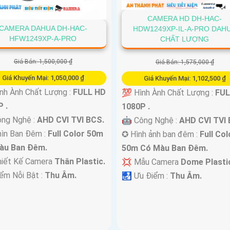
CAMERA HD DH-HAC-
CAMERA DAHUA DH-HAC-
HDW1249XP-IL-A-PRO DAH
HFW1249XP-A-PRO
CHẤT LƯỢNG
Giá Bán: 1,500,000 ₫
Giá Bán: 1,575,000 ₫
Giá Khuyến Mại: 1,050,000 ₫
Giá Khuyến Mại: 1,102,500 ₫
h Ành Chất Lượng :
FULL HD
💯 Hình Ành Chất Lượng :
FUL
 .
1080P .
ng Nghệ :
AHD CVI TVI BCS.
🤖️ Công Nghệ :
AHD CVI TVI 
ìn Ban Đêm :
Full Color 50m
✪ Hình ảnh ban đêm :
Full Col
àu Ban Ðêm.
50m Có Màu Ban Ðêm.
hiết Kế Camera
Thân Plastic.
💢 Mẫu Camera
Dome Plasti
iểm Nỗi Bật :
Thu Âm.
️🛃 Ưu Điểm :
Thu Âm.