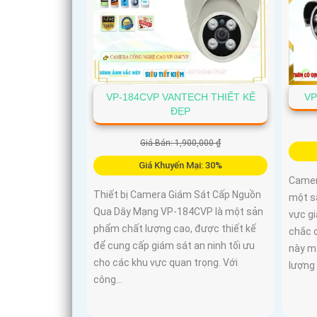
VP-184CVP VANTECH THIẾT KẾ
VP
ĐẸP
Giá Bán: 1,900,000 ₫
Giá Khuyến Mại: 30%
Camer
Thiết bị Camera Giám Sát Cấp Nguồn
một s
Qua Dây Mạng VP-184CVP là một sản
vực gi
phẩm chất lượng cao, được thiết kế
chắc 
để cung cấp giám sát an ninh tối ưu
này ma
cho các khu vực quan trọng. Với
lượng
công...