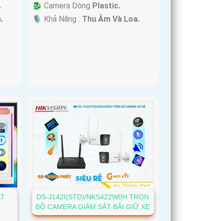
.
🐉️ Camera Dòng
Plastic.
.
️🎙 Khả Năng :
Thu Âm Và Loa.
ÁT
DS-J142I(STD)/NKS422W0H TRỌN
BỘ CAMERA GIÁM SÁT BÃI GIỮ XE