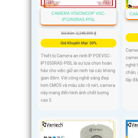
CAMERA VISIONCOP VSC-
CAM
IP1050RAS-PISL
Giá Bán: 2,240,000 ₫
Giá Khuyến Mại: 30%
Camer
Thiết bị Camera an ninh IP POEVSC-
camer
IP1050RAS-PISL là sự lựa chọn hoàn
nghệ h
hảo cho việc giữ an ninh tại các không
chắn,
gian đêm. Với công nghệ sáng đẹp
lắp đ
hơn CMOS và màu sắc rõ nét, camera
này mang đến hình ảnh chất lượng
cao 5