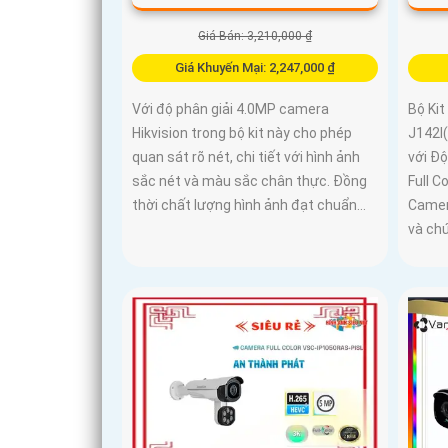
Giá Bán: 3,210,000 ₫
Giá Khuyến Mại: 2,247,000 ₫
Với độ phân giải 4.0MP camera
Bộ Ki
Hikvision trong bộ kit này cho phép
J142
quan sát rõ nét, chi tiết với hình ảnh
với Đ
sắc nét và màu sắc chân thực. Đồng
Full Co
thời chất lượng hình ảnh đạt chuẩn...
Camer
và ch