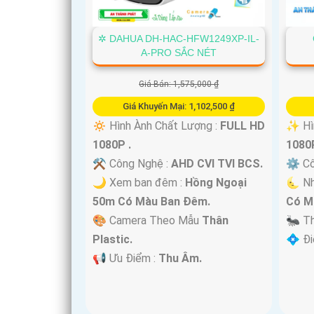
'
✲ DAHUA DH-HAC-HFW1249XP-IL-
A-PRO SẮC NÉT
Giá Bán: 1,575,000 ₫
Giá Khuyến Mại: 1,102,500 ₫
🔅 Hình Ành Chất Lượng :
FULL HD
✨ Hìn
1080P .
1080P
⚒ Công Nghệ :
AHD CVI TVI BCS.
⚙ Cô
🌙 Xem ban đêm :
Hồng Ngoại
🌜 Nh
50m Có Màu Ban Ðêm.
Có M
🎨 Camera Theo Mẫu
Thân
🐜 T
Plastic.
️💠 Đ
️📢 Ưu Điểm :
Thu Âm.