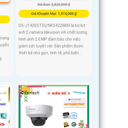
Giá Bán: 2,820,000 ₫
Giá Khuyến Mại: 1,974,000 ₫
DS-J142I(STD)/NKS422W0H là bộ kit
-
wifi 2 camera Hikvision với chất lượng
trang
hình ảnh 2.0 MP đảm bảo cho việc
huyển
giám sát tuyệt vời. Sản phẩm được
thiết kế nhỏ gọn, tinh tế, phổ biến...
p