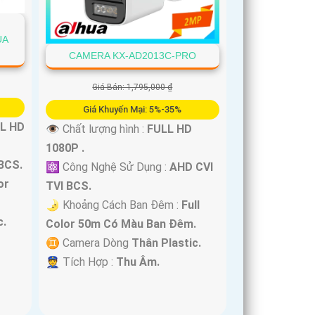
UA
CAMERA KX-AD2013C-PRO
Giá Bán: 1,795,000 ₫
Giá Khuyến Mại: 5%-35%
L HD
👁 Chất lượng hình :
FULL HD
1080P .
BCS.
⚛️ Công Nghệ Sử Dụng :
AHD CVI
or
TVI BCS.
🌛 Khoảng Cách Ban Đêm :
Full
c.
Color 50m Có Màu Ban Ðêm.
♊ Camera Dòng
Thân Plastic.
️👮 Tích Hợp :
Thu Âm.