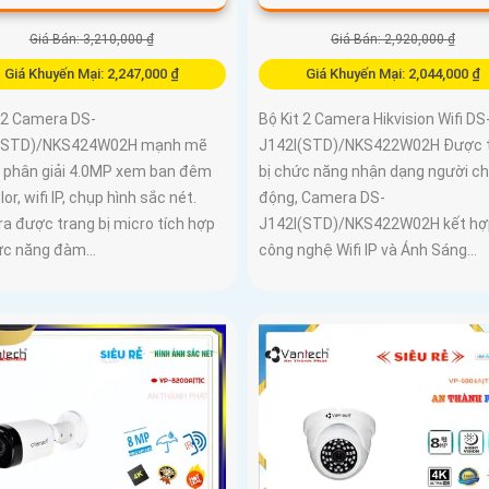
Giá Bán: 3,210,000 ₫
Giá Bán: 2,920,000 ₫
Giá Khuyến Mại: 2,247,000 ₫
Giá Khuyến Mại: 2,044,000 ₫
t 2 Camera DS-
Bộ Kit 2 Camera Hikvision Wifi DS
I(STD)/NKS424W02H mạnh mẽ
J142I(STD)/NKS422W02H Được 
ộ phân giải 4.0MP xem ban đêm
bị chức năng nhận dạng người c
lor, wifi IP, chụp hình sắc nét.
động, Camera DS-
a được trang bị micro tích hợp
J142I(STD)/NKS422W02H kết hợ
ức năng đàm...
công nghệ Wifi IP và Ánh Sáng...