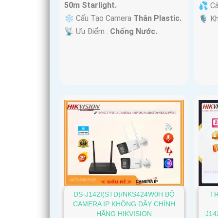
50m Starlight.
💦 C
❄ Cấu Tạo Camera
Thân Plastic.
️🎙 K
️📡 Ưu Điểm :
Chống Nước.
DS-J142I(STD)/NKS424W0H BỘ
T
CAMERA IP KHÔNG DÂY CHÍNH
HÃNG HIKVISION
J14