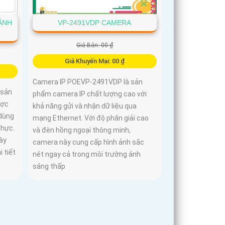
ẢNH
VP-2491VDP CAMERA
Giá Bán: 00 ₫
Giá Khuyến Mại: 00 ₫
Camera IP POEVP-2491VDP là sản
 sản
phẩm camera IP chất lượng cao với
ược
khả năng gửi và nhận dữ liệu qua
 dùng
mạng Ethernet. Với độ phân giải cao
thực.
và đèn hồng ngoại thông minh,
ày
camera này cung cấp hình ảnh sắc
 tiết
nét ngay cả trong môi trường ánh
sáng thấp