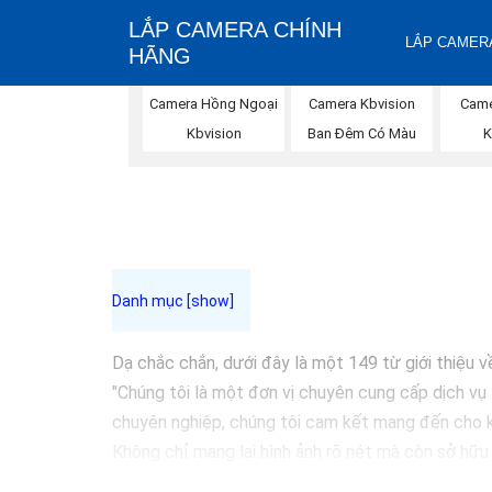
LẮP CAMERA CHÍNH
LẮP CAMERA
HÃNG
Camera Hồng Ngoại
Camera Kbvision
Came
Kbvision
Ban Đêm Có Màu
K
Dạ chắc chắn, dưới đây là một 149 từ giới thiệu v
"Chúng tôi là một đơn vị chuyên cung cấp dịch vụ 
chuyên nghiệp, chúng tôi cam kết mang đến cho k
Không chỉ mang lại hình ảnh rõ nét mà còn sở hữu
chọn giải pháp an ninh tốt nhất cho gia đình, cửa