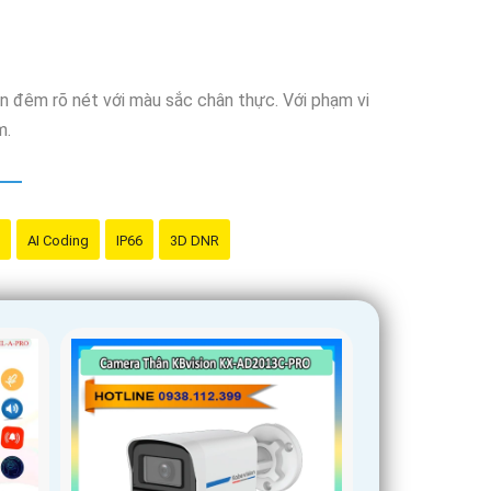
n đêm rõ nét với màu sắc chân thực. Với phạm vi
m.
AI Coding
IP66
3D DNR