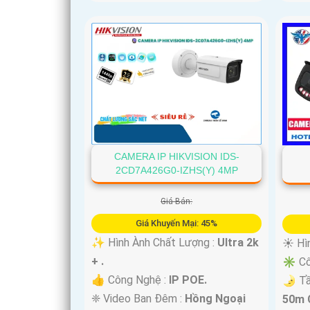
CAMERA IP HIKVISION IDS-
2CD7A426G0-IZHS(Y) 4MP
Giá Bán:
Giá Khuyến Mại: 45%
✨ Hình Ành Chất Lượng :
Ultra 2k
☀️ Hì
+ .
✳️ Cô
👍 Công Nghệ :
IP POE.
🌛 T
❈ Video Ban Đêm :
Hồng Ngoại
50m 