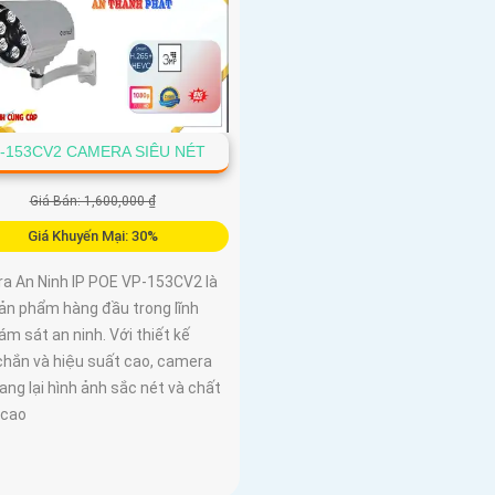
-153CV2 CAMERA SIÊU NÉT
Giá Bán: 1,600,000 ₫
Giá Khuyến Mại: 30%
a An Ninh IP POE VP-153CV2 là
ản phẩm hàng đầu trong lĩnh
ám sát an ninh. Với thiết kế
chắn và hiệu suất cao, camera
ng lại hình ảnh sắc nét và chất
 cao