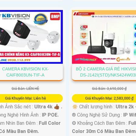
CAMERA KBVISION KX-
BỘ 2 CAMERA GIÁ RẺ HIKVIS
CAIF8003UN-TIF-A
DS-J142I(STD)/NKS424W03
Giá Bán: LIÊN HỆ
Giá Bán: 3,690,000 ₫
Giá Khuyến Mại: Liên hệ
Giá Khuyến Mại: 2,583,000 ₫
nh Ảnh Sắc nét :
Ultra 4k 👍🏾 .
🔅 Chất lượng hình :
Ultra 2k 
ng Nghệ Hình Ảnh :
IP POE.
®️ Công Nghệ Sử Dụng :
IP Wif
ầm Nhìn Ban Đêm :
Full Color
❂ Khoảng Cách Ban Đêm :
Ful
Có Màu Ban Ðêm.
Color 30m Có Màu Ban Ðêm