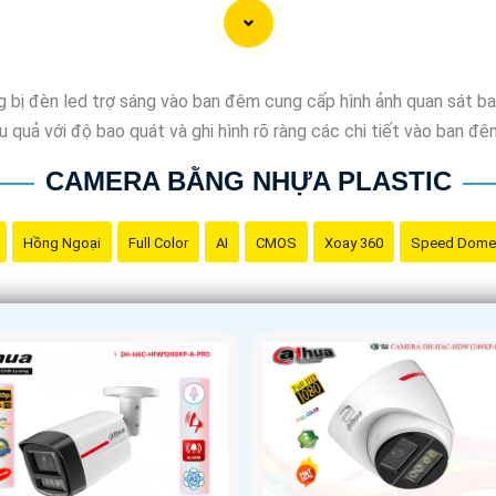
 bị đèn led trợ sáng vào ban đêm cung cấp hình ảnh quan sát ba
 quả với độ bao quát và ghi hình rõ ràng các chi tiết vào ban đê
CAMERA BẰNG NHỰA PLASTIC
Hồng Ngoại
Full Color
AI
CMOS
Xoay 360
Speed Dome