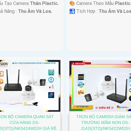
ấu Tạo Camera
Thân Plastic.
🎨 Camera Theo Mẫu
Plastic
hả Năng :
Thu Âm Và Loa.
️🛃 Tích Hợp :
Thu Âm Và Loa
RỌN BỘ CAMERA QUAN SÁT
TRỌN BỘ CAMERA GIÁM S
CỬA HÀNG DS-
TRƯỜNG MẦM NON DS-
2I(STD)/NKS424W02H GIÁ RẺ
J142I(STD)/NKS422W02H