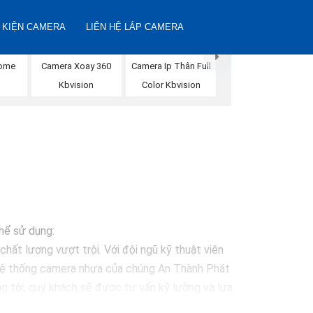
 KIỆN CAMERA
LIÊN HỆ LẮP CAMERA
Dome
Camera Xoay 360
Camera Ip Thân Full
Kbvision
Color Kbvision
thể sử dụng:
hất lượng vượt trội. Với đội ngũ kỹ thuật viên
 Hệ thống camera nhựa của chúng An Thành Phát
g tôi, quý khách sẽ được tư vấn kỹ lưỡng và lựa
 vệ mọi khoảnh khắc quan trọng."