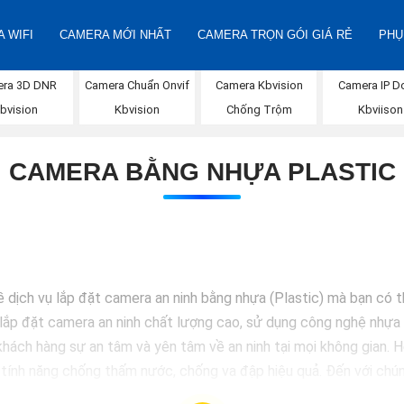
 WIFI
CAMERA MỚI NHẤT
CAMERA TRỌN GÓI GIÁ RẺ
PHỤ
ra 3D DNR
Camera Chuẩn Onvif
Camera Kbvision
Camera IP 
bvision
Kbvision
Chống Trộm
Kbviison
CAMERA BẰNG NHỰA PLASTIC
ề dịch vụ lắp đặt camera an ninh bằng nhựa (Plastic) mà bạn có 
lắp đặt camera an ninh chất lượng cao, sử dụng công nghệ nhựa c
hách hàng sự an tâm và yên tâm về an ninh tại mọi không gian.
 tính năng chống thấm nước, chống va đập hiệu quả. Đến với chún
 hàng hoặc doanh nghiệp của mình. Hãy để chúng tôi giúp bạn bảo