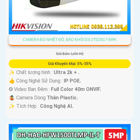
CAMERA ĐO NHIỆT ĐỘ, BÁO KHÓI DS-2TD2617-6/PA
Giá Bán: Liên Hệ
Giá Khuyến Mại: 5%-35%
✨ Chất lượng hình :
Ultra 2k + .
👍 Công Nghệ Sử Dụng :
IP POE.
❂ Video Ban Đêm :
Full Color 40m ONVIF.
🤹 Camera Dòng
Thân Plastic.
️✨ Tích Hợp :
Công Nghệ AI.