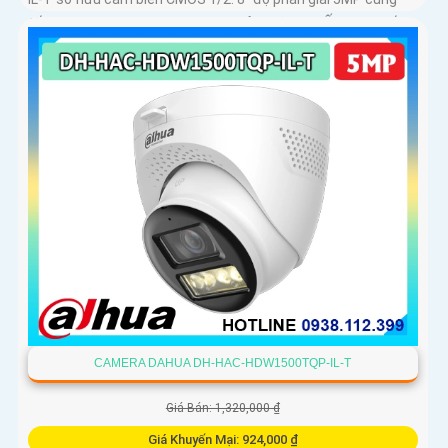
tốc độ ghi hình 25/30fps cho hình ảnh rõ ràng. Ống kính cố
định 3
CAMERA DAHUA DH-HAC-HDW1500TQP-IL-T
Giá Bán: 1,320,000 ₫
Giá Khuyến Mại: 924,000 ₫