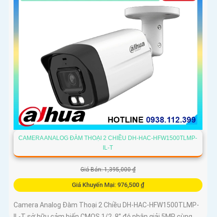
CAMERA ANALOG ĐÀM THOẠI 2 CHIỀU DH-HAC-HFW1500TLMP-
IL-T
Giá Bán: 1,395,000 ₫
Giá Khuyến Mại: 976,500 ₫
Camera Analog Đàm Thoại 2 Chiều DH-HAC-HFW1500TLMP-
IL-T sở hữu cảm biến CMOS 1/2. 8” độ phân giải 5MP cùng