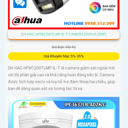
DH-HAC-HFW1200TLMP-IL-T CAMERA DAHUA (2MP)
Giá Bán: liên hệ
Giá Khuyến Mại: 5%-35%
DH-HAC-HFW1200TLMP-IL-T là camera giám sát ngoài trời
với độ phân giải cao và khả năng hoạt động bền bỉ. Camera
được tích hợp micro và loa hỗ trợ đàm thoại hai chiều, giúp
bạn dễ dàng quan sát và tương tác từ xa