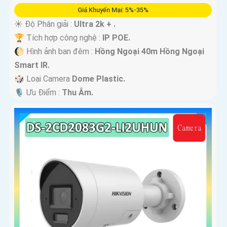
Giá Khuyến Mại: 5%-35%
☀️ Độ Phân giải :
Ultra 2k + .
🏆 Tích hợp công nghệ :
IP POE.
🌔 Hình ảnh ban đêm :
Hồng Ngoại 40m Hồng Ngoại
Smart IR.
🎲 Loại Camera
Dome Plastic.
️🎙 Ưu Điểm :
Thu Âm.