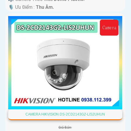
️🎙 Ưu Điểm :
Thu Âm.
CAMERA HIKVISION DS-2CD2143G2-LIS2UHUN
Giá Bán: