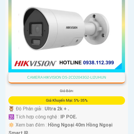
CAMERA HIKVISION DS-2CD2043G2-LI2UHUN
Giá Bán:
Giá Khuyến Mại: 5%-35%
🦉 Độ Phân giải :
Ultra 2k + .
🕉️ Tích hợp công nghệ :
IP POE.
🔅 Xem ban đêm :
Hồng Ngoại 40m Hồng Ngoại
Smart IR.