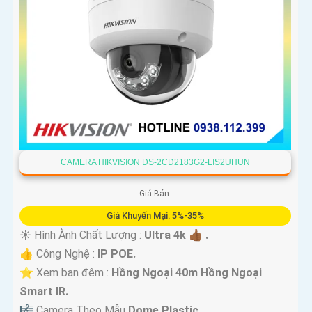
CAMERA HIKVISION DS-2CD2183G2-LIS2UHUN
Giá Bán:
Giá Khuyến Mại: 5%-35%
☀️ Hình Ành Chất Lượng :
Ultra 4k 👍🏾 .
👍 Công Nghệ :
IP POE.
⭐ Xem ban đêm :
Hồng Ngoại 40m Hồng Ngoại
Smart IR.
🎼️ Camera Theo Mẫu
Dome Plastic.