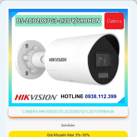
'
CAMERA HIKVISION DS-2CD2087G3-LI2UY/SRBHUN
Giá Bán:
Giá Khuyến Mại: 5%-35%