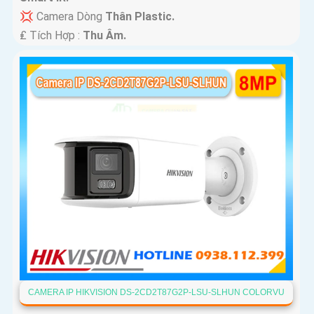
💢 Camera Dòng
Thân Plastic.
️₤ Tích Hợp :
Thu Âm.
CAMERA IP HIKVISION DS-2CD2T87G2P-LSU-SLHUN COLORVU