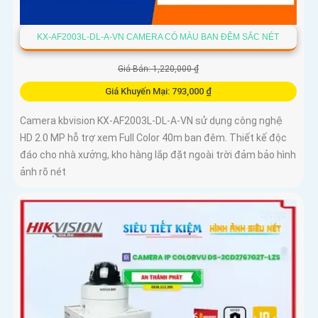
KX-AF2003L-DL-A-VN CAMERA CÓ MÀU BAN ĐÊM SẮC NÉT
Giá Bán: 1,220,000 ₫
Giá Khuyến Mại: 793,000 ₫
Camera kbvision KX-AF2003L-DL-A-VN sử dụng công nghệ
HD 2.0 MP hỗ trợ xem Full Color 40m ban đêm. Thiết kế độc
đáo cho nhà xưởng, kho hàng lắp đặt ngoài trời đảm bảo hình
ảnh rõ nét