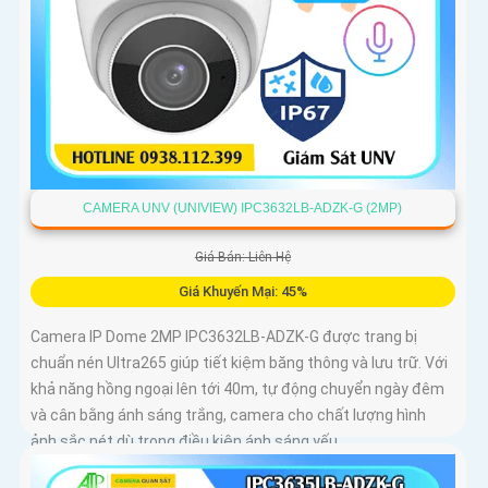
CAMERA UNV (UNIVIEW) IPC3632LB-ADZK-G (2MP)
Giá Bán: Liên Hệ
Giá Khuyến Mại: 45%
Camera IP Dome 2MP IPC3632LB-ADZK-G được trang bị
chuẩn nén Ultra265 giúp tiết kiệm băng thông và lưu trữ. Với
khả năng hồng ngoại lên tới 40m, tự động chuyển ngày đêm
và cân bằng ánh sáng trắng, camera cho chất lượng hình
ảnh sắc nét dù trong điều kiện ánh sáng yếu