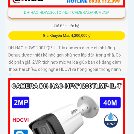
DH-HAC-HDW1200TQP-IL-T CAMERA DAHUA 2MP
Giá Bán: liên h₫
Giá Khuyến Mại: 4,200,000 ₫
DH-HAC-HDW1200TQP-IL-T là camera dome chính hãng
Dahua được thiết kế nhỏ gọn phù hợp lắp đặt trong nhà. Có
độ phân giải 2MP, tích hợp mic và loa giúp bạn dễ dàng đàm
thoại hai chiều, công nghệ HDCVI và hồng ngoại thông minh
tầm xa lên đến 40m