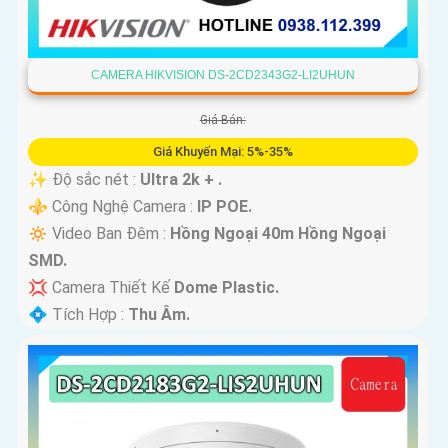
CAMERA HIKVISION DS-2CD2343G2-LI2UHUN
Giá Bán:
Giá Khuyến Mại: 5%-35%
✨ Độ sắc nét :
Ultra 2k + .
⚜️ Công Nghệ Camera :
IP POE.
🔅 Video Ban Đêm :
Hồng Ngoại 40m Hồng Ngoại
SMD.
💢 Camera Thiết Kế
Dome Plastic.
️💠 Tích Hợp :
Thu Âm.