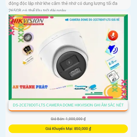
động độc lập nhờ khe cắm thẻ nhớ có dung lượng tối đa
265GB có thể lữu trữ dài ngày
DS-2CE78D0T-LTS CAMERA DOME HIKVISION GHI ÂM SẮC NÉT
Giá Bán: 1,000,000 ₫
Giá Khuyến Mại: 850,000 ₫