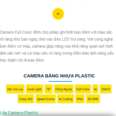
lượng vượt trội. Với đội ngũ kỹ thuật viên chuyên nghiệp, chúng
tôi cam kết mang đến cho khách hàng sự an tâm và yên tâm về
an ninh tại mọi không gian. Hệ thống camera nhựa của chúng An
Thành Phát Không chỉ mang lại hình ảnh rõ nét mà còn sở hữu
Camera Full Color 40m cho phép ghi hình ban đêm với màu sắc
tính năng chống thấm nước, chống va đập hiệu quả. Đến với
rõ ràng như ban ngày, nhờ vào đèn LED trợ sáng. Với công nghệ
chúng tôi, quý khách sẽ được tư vấn kỹ lưỡng và lựa chọn giải
ban đêm có màu, camera giúp nâng cao khả năng quan sát hình
pháp an ninh tốt nhất cho gia đình, cửa hàng hoặc doanh nghiệp
ảnh sắc nét và có màu sắc rõ ràng trong điều kiện ánh sáng yếu
của mình. Hãy để chúng tôi giúp bạn bảo vệ mọi khoảnh khắc
hay thậm chí là ban đêm.
quan trọng."
CAMERA BẰNG NHỰA PLASTIC
Mic Và Loa
Dual Light
78°
Hồng Ngoại
Full Color
AI
CMOS
Xoay 360
Speed Dome
AI Coding
IP66
3D DNR
Lắp Camera Plastic