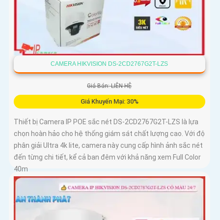
CAMERA HIKVISION DS-2CD2767G2T-LZS
Giá Bán: LIÊN HỆ
Giá Khuyến Mại: 30%
Thiết bị Camera IP POE sắc nét DS-2CD2767G2T-LZS là lựa
chọn hoàn hảo cho hệ thống giám sát chất lượng cao. Với độ
phân giải Ultra 4k lite, camera này cung cấp hình ảnh sắc nét
đến từng chi tiết, kể cả ban đêm với khả năng xem Full Color
40m