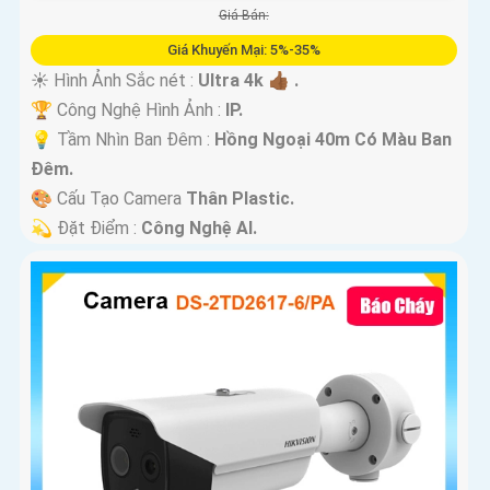
Giá Bán:
Giá Khuyến Mại: 5%-35%
☀️ Hình Ảnh Sắc nét :
Ultra 4k 👍🏾 .
🏆 Công Nghệ Hình Ảnh :
IP.
💡 Tầm Nhìn Ban Đêm :
Hồng Ngoại 40m Có Màu Ban
Ðêm.
🎨 Cấu Tạo Camera
Thân Plastic.
️💫 Đặt Điểm :
Công Nghệ AI.