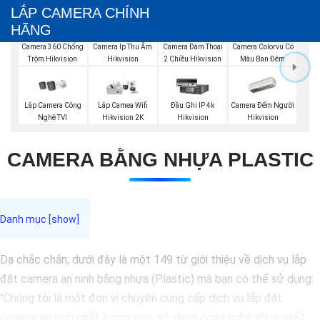
LẮP CAMERA CHÍNH
HÃNG
Camera Đàm Thoại
Camera 360 Chống
Camera Ip Thu Âm
Camera Colorvu Có
2 Chiều Hikvision
Trộm Hikvision
Hikvision
Màu Ban Đêm
Lắp Camera Công
Camera Đếm Người
Lắp Camea Wifi
Đầu Ghi IP 4k
Nghệ TVI
Hikvision
Hikvision 2K
Hikvision
CAMERA BẰNG NHỰA PLASTIC
Dạ chắc chắn, dưới đây là một 149 từ giới thiệu về dịch vụ lắp
đặt camera an ninh bằng nhựa (Plastic) mà bạn có thể sử dụng:
"Chúng tôi là một đơn vị chuyên cung cấp dịch vụ lắp đặt
camera an ninh chất lượng cao, sử dụng công nghệ nhựa chất