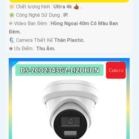
🔅 Chất lượng hình :
Ultra 4k 👍🏾 .
✳️ Công Nghệ Sử Dụng :
IP.
❈ Video Ban Đêm :
Hồng Ngoại 40m Có Màu Ban
Ðêm.
🗜️ Camera Thiết Kế
Thân Plastic.
️♚ Ưu Điểm :
Thu Âm.