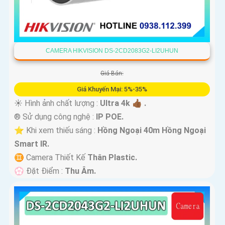
CAMERA HIKVISION DS-2CD2083G2-LI2UHUN
Giá Bán:
Giá Khuyến Mại: 5%-35%
☀️ Hình ảnh chất lượng :
Ultra 4k 👍🏾 .
®️ Sử dụng công nghệ :
IP POE.
⭐ Khi xem thiếu sáng :
Hồng Ngoại 40m Hồng Ngoại
Smart IR.
♊ Camera Thiết Kế
Thân Plastic.
️💮 Đặt Điểm :
Thu Âm.