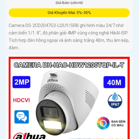
Giá Bán: Liên Hệ
Giá Khuyến Mại: 5%-35%
Camera DS-2CD2047G3-LI2UY/SRB ghi hình màu 24/7 nhờ
cảm biến 1/1. 8", độ phân giải 4MP cùng công nghệ HikAI-ISP.
Tích hợp đèn hồng ngoại và ánh sáng trắng 40m, thu âm kép,
đàm...