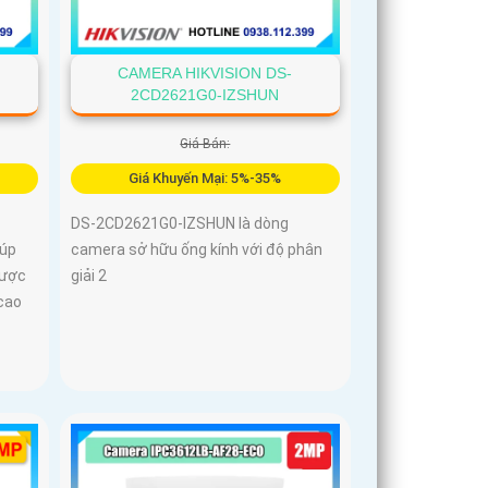
CAMERA HIKVISION DS-
2CD2621G0-IZSHUN
Giá Bán:
Giá Khuyến Mại: 5%-35%
DS-2CD2621G0-IZSHUN là dòng
iúp
camera sở hữu ống kính với độ phân
được
giải 2
 cao