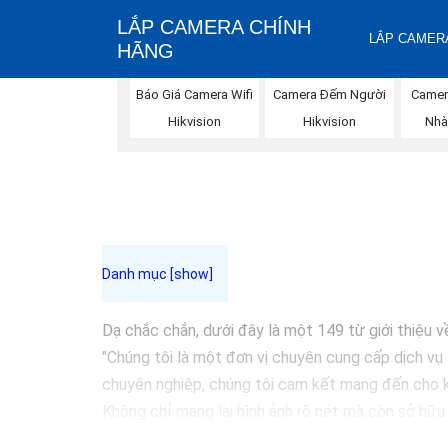
LẮP CAMERA CHÍNH
LẮP CAMERA
HÃNG
Báo Giá Camera Wifi
Camera Đếm Người
Camer
Hikvision
Hikvision
Nhà
Dạ chắc chắn, dưới đây là một 149 từ giới thiệu v
"Chúng tôi là một đơn vị chuyên cung cấp dịch vụ 
chuyên nghiệp, chúng tôi cam kết mang đến cho k
Không chỉ mang lại hình ảnh rõ nét mà còn sở hữu
chọn giải pháp an ninh tốt nhất cho gia đình, cửa