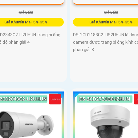
Giá Bán:
Giá Bán:
Giá Khuyến Mại: 5%-35%
Giá Khuyến Mại: 5%-35%
D2343G2-LI2UHUN trang bị ống
DS-2CD2183G2-LIS2UHUN là dòn
ó độ phân giải 4
camera được trang bị ống kính c
phân giải 8