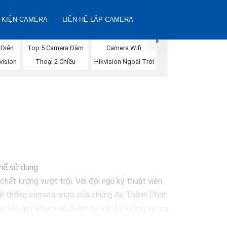
 KIỆN CAMERA
LIÊN HỆ LẮP CAMERA
 Diện
Camera Wifi
Top 5 Camera Đàm
vision
Hikvision Ngoài Trời
Thoại 2 Chiều
thể sử dụng:
hất lượng vượt trội. Với đội ngũ kỹ thuật viên
 Hệ thống camera nhựa của chúng An Thành Phát
g tôi, quý khách sẽ được tư vấn kỹ lưỡng và lựa
 vệ mọi khoảnh khắc quan trọng."