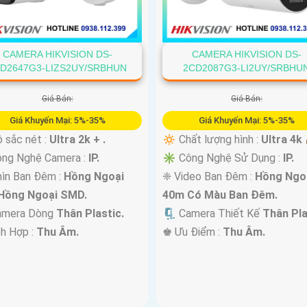
CAMERA HIKVISION DS-
CAMERA HIKVISION DS-
D2647G3-LIZS2UY/SRBHUN
2CD2087G3-LI2UY/SRBHU
Giá Bán:
Giá Bán:
Giá Khuyến Mại: 5%-35%
Giá Khuyến Mại: 5%-35%
 sắc nét :
Ultra 2k + .
🔅 Chất lượng hình :
Ultra 4k 
ông Nghệ Camera :
IP.
✳️ Công Nghệ Sử Dụng :
IP.
ìn Ban Đêm :
Hồng Ngoại
❈ Video Ban Đêm :
Hồng Ngo
Hồng Ngoại SMD.
40m Có Màu Ban Ðêm.
amera Dòng
Thân Plastic.
🗜️ Camera Thiết Kế
Thân Pla
ch Hợp :
Thu Âm.
️♚ Ưu Điểm :
Thu Âm.