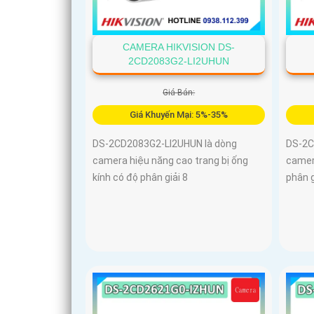
CAMERA HIKVISION DS-
2CD2083G2-LI2UHUN
Giá Bán:
Giá Khuyến Mại: 5%-35%
DS-2CD2083G2-LI2UHUN là dòng
DS-2C
camera hiệu năng cao trang bị ống
camer
kính có độ phân giải 8
phân g