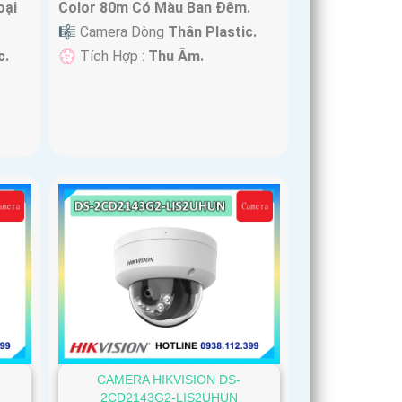
oại
Color 80m Có Màu Ban Ðêm.
🎼️ Camera Dòng
Thân Plastic.
c.
️💮 Tích Hợp :
Thu Âm.
CAMERA HIKVISION DS-
2CD2143G2-LIS2UHUN