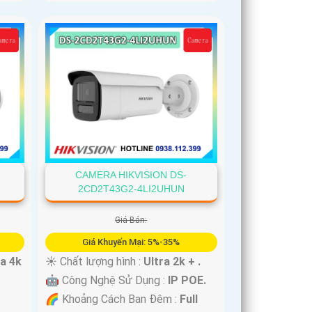
CAMERA HIKVISION DS-
2CD2T43G2-4LI2UHUN
Giá Bán:
Giá Khuyến Mại: 5%-35%
ra 4k
☀️ Chất lượng hình :
Ultra 2k + .
🤖️ Công Nghệ Sử Dụng :
IP POE.
🌈 Khoảng Cách Ban Đêm :
Full