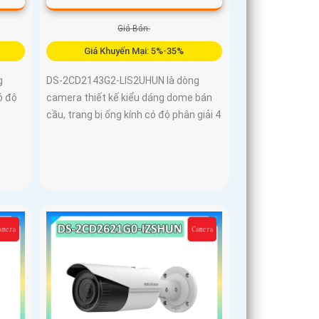
Giá Bán:
Giá Khuyến Mại: 5%-35%
g
DS-2CD2143G2-LIS2UHUN là dòng
ó độ
camera thiết kế kiểu dáng dome bán
cầu, trang bị ống kính có độ phân giải 4