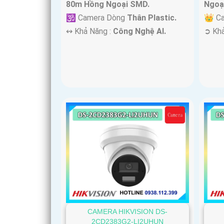
80m Hồng Ngoại SMD.
Ngoạ
🕉️ Camera Dòng
Thân Plastic.
👑 C
️↭ Khả Năng :
Công Nghệ AI.
️➲ Kh
CAMERA HIKVISION DS-
2CD2383G2-LI2UHUN