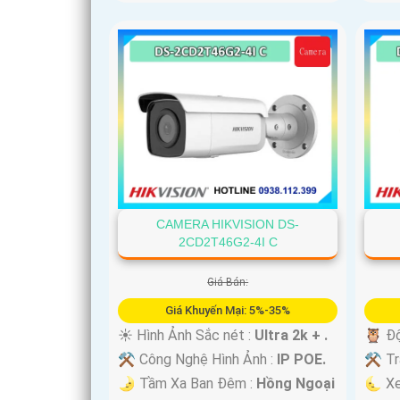
CAMERA HIKVISION DS-
2CD2T46G2-4I C
Giá Bán:
Giá Khuyến Mại: 5%-35%
☀️ Hình Ảnh Sắc nét :
Ultra 2k + .
🦉 Độ
⚒ Công Nghệ Hình Ảnh :
IP POE.
⚒ Tra
🌛 Tầm Xa Ban Đêm :
Hồng Ngoại
🌜 X