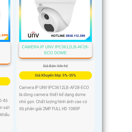
CAMERA IP UNV IPC3612LB-AF28-
-
ECO DOME
Giá Bán: liên hệ
Giá Khuyến Mại: 5%-35%
Camera IP UNV IPC3612LB-AF28-ECO
-
là dòng camera thiết kế dạng dome
ó độ
nhỏ gọn. Chất lượng hình ảnh cao có
n sát
độ phân giải 2MP FULL HD 1080P
 khẩu