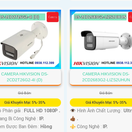
CAMERA HIKVISION DS-
CAMERA HIKVISION DS-
2CD2T26G2-4I (D)
2CD2683G2-LIZS2UHUN
Giá Bán:
Giá Bán:
Giá Khuyến Mại: 5%-35%
Giá Khuyến Mại: 5%-35%
 Phân giải :
FULL HD 1080P .
👁 Hình Ành Chất Lượng :
Ult
ng Bị Công Nghệ :
IP.
👍🏾 .
em Được Ban Đêm :
Hồng
⚜️ Công Nghệ :
IP.