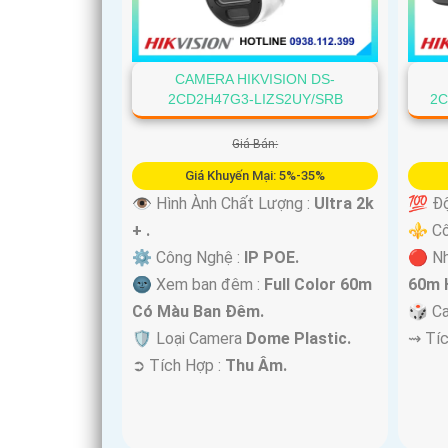
'
CAMERA HIKVISION DS-
2CD2H47G3-LIZS2UY/SRB
2C
Giá Bán:
Giá Khuyến Mại: 5%-35%
👁 Hình Ành Chất Lượng :
Ultra 2k
💯 Độ
+ .
⚜️ C
⚙ Công Nghệ :
IP POE.
🔴 Nh
🌚 Xem ban đêm :
Full Color 60m
60m 
Có Màu Ban Ðêm.
🎲 C
🛡 Loại Camera
Dome Plastic.
️⇝ Tí
️➲ Tích Hợp :
Thu Âm.