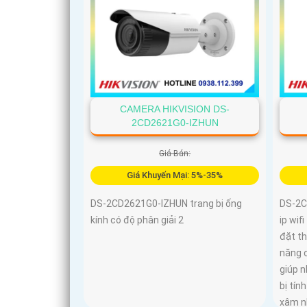
CAMERA HIKVISION DS-
2CD2621G0-IZHUN
Giá Bán:
Giá Khuyến Mại: 5%-35%
DS-2CD2621G0-IZHUN trang bị ống
DS-2C
kính có độ phân giải 2
ip wif
đặt th
năng 
giúp n
bị tín
xâm n