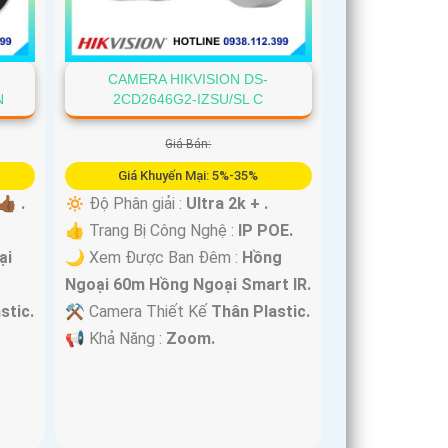
CAMERA HIKVISION DS-
N
2CD2646G2-IZSU/SL C
Giá Bán:
Giá Khuyến Mại: 5%-35%
🏾 .
🔅 Độ Phân giải :
Ultra 2k + .
👍 Trang Bị Công Nghệ :
IP POE.
ại
🌙 Xem Được Ban Đêm :
Hồng
Ngoại 60m Hồng Ngoại Smart IR.
stic.
⚒ Camera Thiết Kế
Thân Plastic.
️📢 Khả Năng :
Zoom.