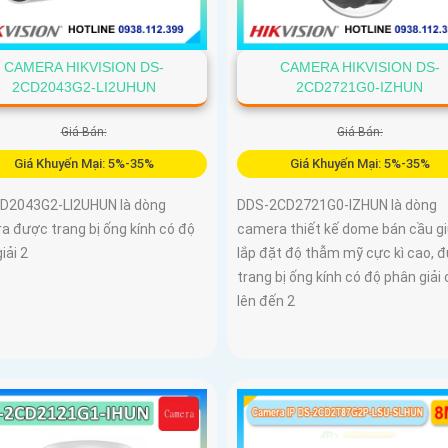
CAMERA HIKVISION DS-
CAMERA HIKVISION DS-
2CD2043G2-LI2UHUN
2CD2721G0-IZHUN
Giá Bán:
Giá Bán:
Giá Khuyến Mại: 5%-35%
Giá Khuyến Mại: 5%-35%
D2043G2-LI2UHUN là dòng
DDS-2CD2721G0-IZHUN là dòng
a được trang bị ống kính có độ
camera thiết kế dome bán cầu g
iải 2
lắp đặt độ thẫm mỹ cực kì cao, 
trang bị ống kính có độ phân giải
lên đến 2