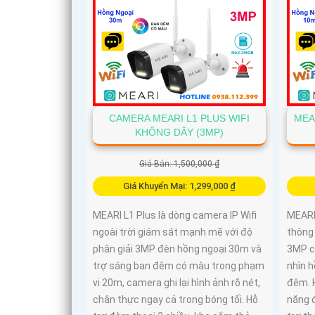
CAMERA MEARI L1 PLUS WIFI
MEA
KHÔNG DÂY (3MP)
Giá Bán: 1,500,000 ₫
Giá Khuyến Mại: 1,299,000 ₫
MEARI L1 Plus là dòng camera IP Wifi
MEARI
ngoài trời giám sát mạnh mẽ với độ
thông
phân giải 3MP đèn hồng ngoại 30m và
3MP c
trợ sáng ban đêm có màu trong phạm
nhìn 
vi 20m, camera ghi lại hình ảnh rõ nét,
đêm. H
chân thực ngay cả trong bóng tối. Hỗ
năng đ