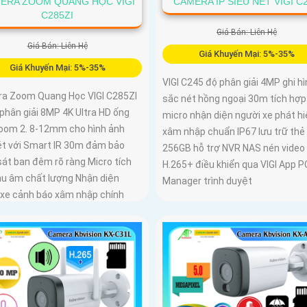
ERA ZOOM QUANG HỌC VIGI
CAMERA IP SIÊU NÉT VIGI C
C285ZI
Giá Bán: Liên Hệ
Giá Bán: Liên Hệ
Giá Khuyến Mại: 5%-35%
Giá Khuyến Mại: 5%-35%
VIGI C245 độ phân giải 4MP ghi hì
a Zoom Quang Học VIGI C285ZI
sắc nét hồng ngoại 30m tích hợp
phân giải 8MP 4K Ultra HD ống
micro nhận diện người xe phát h
zoom 2. 8-12mm cho hình ảnh
xâm nhập chuẩn IP67 lưu trữ thẻ
ét với Smart IR 30m đảm bảo
256GB hỗ trợ NVR NAS nén video
sát ban đêm rõ ràng Micro tích
H.265+ điều khiển qua VIGI App P
hu âm chất lượng Nhận diện
Manager trình duyệt
 xe cảnh báo xâm nhập chính