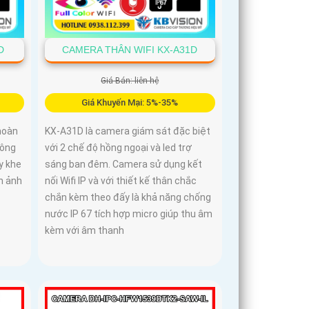
D
CAMERA THÂN WIFI KX-A31D
Giá Bán: liên hệ
Giá Khuyến Mại: 5%-35%
hoàn
KX-A31D là camera giám sát đặc biệt
công
với 2 chế độ hồng ngoại và led trợ
y khe
sáng ban đêm. Camera sử dụng kết
h ảnh
nối Wifi IP và với thiết kế thân chắc
chắn kèm theo đấy là khả năng chống
nước IP 67 tích hợp micro giúp thu âm
kèm với âm thanh