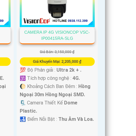
CAMERA IP 4G VISIONCOP VSC-
IP00415RA-SLG
Giá Bán: 3,150,000 ₫
Giá Khuyến Mại: 2,205,000 ₫
💯 Độ Phân giải :
Ultra 2k + .
E.
🕉️ Tích hợp công nghệ :
4G.
oại
🌔 Khoảng Cách Ban Đêm :
Hồng
Ngoại 30m Hồng Ngoại SMD.
🗜️ Camera Thiết Kế
Dome
Plastic.
️🛃 Điểm Nỗi Bật :
Thu Âm Và Loa.