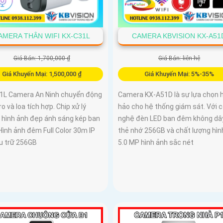
AMERA THÂN WIFI KX-C31L
CAMERA KBVISION KX-A51
Giá Bán: 1,700,000 ₫
Giá Bán: liên hệ
Giá Khuyến Mại: 1,500,000 ₫
Giá Khuyến Mại: 5%-35%
1L Camera An Ninh chuyển động
Camera KX-A51D là sự lựa chọn 
ro và loa tích hợp. Chip xử lý
hảo cho hệ thống giám sát. Với 
hình ảnh đẹp ánh sáng kép ban
nghệ đèn LED ban đêm không dâ
ình ảnh đêm Full Color 30m IP
thẻ nhớ 256GB và chất lượng hìn
ưu trữ 256GB
5.0 MP hình ảnh sắc nét