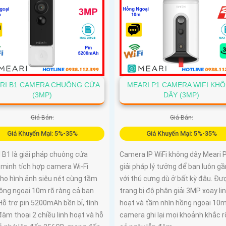
RI B1 CAMERA CHUÔNG CỬA
MEARI P1 CAMERA WIFI KH
(3MP)
DÂY (3MP)
Giá Bán:
Giá Bán:
Giá Khuyến Mại: 5%-35%
Giá Khuyến Mại: 5%-35%
 B1 là giải pháp chuông cửa
Camera IP WiFi không dây Meari P
 minh tích hợp camera Wi-Fi
giải pháp lý tưởng để bạn luôn gầ
ho hình ảnh siêu nét cùng tầm
với thú cưng dù ở bất kỳ đâu. Đư
hồng ngoại 10m rõ ràng cả ban
trang bị độ phân giải 3MP xoay li
ỗ trợ pin 5200mAh bền bỉ, tính
hoạt và tầm nhìn hồng ngoại 10
àm thoại 2 chiều linh hoạt và hỗ
camera ghi lại mọi khoảnh khắc r