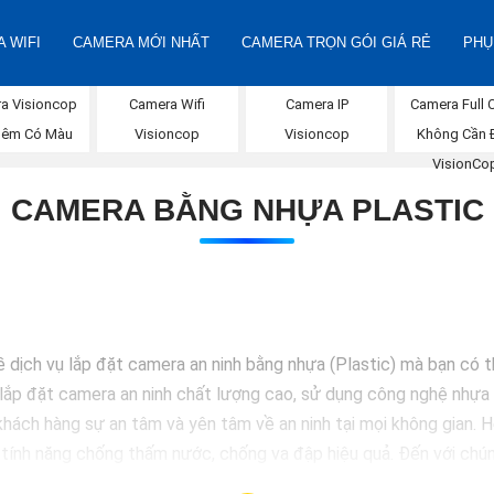
 WIFI
CAMERA MỚI NHẤT
CAMERA TRỌN GÓI GIÁ RẺ
PHỤ
a Visioncop
Camera Wifi
Camera IP
Camera Full 
Đêm Có Màu
Visioncop
Visioncop
Không Cần 
VisionCo
CAMERA BẰNG NHỰA PLASTIC
ề dịch vụ lắp đặt camera an ninh bằng nhựa (Plastic) mà bạn có 
lắp đặt camera an ninh chất lượng cao, sử dụng công nghệ nhựa c
hách hàng sự an tâm và yên tâm về an ninh tại mọi không gian.
 tính năng chống thấm nước, chống va đập hiệu quả. Đến với chún
 hàng hoặc doanh nghiệp của mình. Hãy để chúng tôi giúp bạn bảo