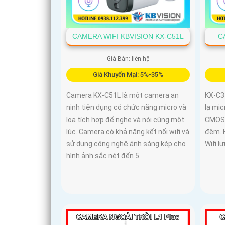
CAMERA WIFI KBVISION KX-C51L
C
Giá Bán: liên hệ
Giá Khuyến Mại: 5%-35%
Camera KX-C51L là một camera an
KX-C3
ninh tiện dụng có chức năng micro và
lạ mic
loa tích hợp để nghe và nói cùng một
CMOS 
lúc. Camera có khả năng kết nối wifi và
đêm. H
sử dụng công nghệ ánh sáng kép cho
Wifi l
hình ảnh sắc nét đến 5