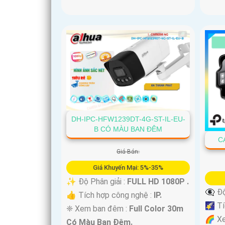
DH-IPC-HFW1239DT-4G-ST-IL-EU-
B CÓ MÀU BAN ĐÊM
C
Giá Bán:
Giá Khuyến Mại: 5%-35%
✨ Độ Phân giải :
FULL HD 1080P .
👁️‍🗨
👍 Tích hợp công nghệ :
IP.
🌠 Tí
❈ Xem ban đêm :
Full Color 30m
🌈 X
Có Màu Ban Ðêm.