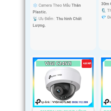
30m 
❄ Camera Theo Mẫu
Thân
🗜️ T
Plastic.
️💎 Đ
️📡 Ưu Điểm :
Thu hình Chất
Lượng.