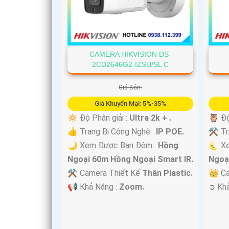
'
CAMERA HIKVISION DS-
2CD2646G2-IZSU/SL C
Giá Bán:
Giá Khuyến Mại: 5%-35%
🔅 Độ Phân giải :
Ultra 2k + .
🦉 Độ
👍 Trang Bị Công Nghệ :
IP POE.
⚒ Tra
🌙 Xem Được Ban Đêm :
Hồng
🌜 X
Ngoại 60m Hồng Ngoại Smart IR.
Ngoạ
⚒ Camera Thiết Kế
Thân Plastic.
👑 C
️📢 Khả Năng :
Zoom.
️➲ Kh