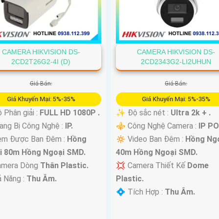
CAMERA HIKVISION DS-
CAMERA HIKVISION DS-
2CD2T26G2-4I (D)
2CD2343G2-LI2UHUN
Giá Bán:
Giá Bán:
Giá Khuyến Mại: 5%-35%
Giá Khuyến Mại: 5%-35%
 Phân giải :
FULL HD 1080P .
✨ Độ sắc nét :
Ultra 2k + .
ng Bị Công Nghệ :
IP.
⚜️ Công Nghệ Camera :
IP PO
em Được Ban Đêm :
Hồng
🔅 Video Ban Đêm :
Hồng Ng
i 80m Hồng Ngoại SMD.
40m Hồng Ngoại SMD.
amera Dòng
Thân Plastic.
💢 Camera Thiết Kế
Dome
ả Năng :
Thu Âm.
Plastic.
️💠 Tích Hợp :
Thu Âm.