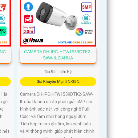
ÔNG
CAMERA DH-IPC-HFW1539DTK2-
SAW-IL DAHUA
Giá Bán: Liên Hệ
Giá Khuyến Mại: 5%-35%
1 là
Camera DH-IPC-HFW1539DTK2-SAW-
n gũi
IL của Dahua có độ phân giải 5MP cho
ợc
hình ảnh sắc nét với công nghệ Full-
nh
Color và tầm nhìn hồng ngoại 30m.
m
Tích hợp micro ghi âm, loa cảnh báo
õ nét
và AI thông minh, giúp phát hiện chính