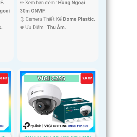
E.
❈ Xem ban đêm :
Hồng Ngoại
goại
30m ONVIF.
↕️ Camera Thiết Kế
Dome Plastic.
.
️♚ Ưu Điểm :
Thu Âm.