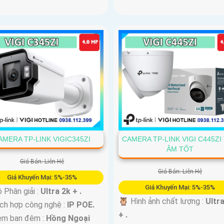
AMERA TP-LINK VIGIC345ZI
CAMERA TP-LINK VIGI C445ZI
ÂM TỐT
Giá Bán: Liên Hệ
Giá Bán: Liên Hệ
Giá Khuyến Mại: 5%-35%
Giá Khuyến Mại: 5%-35%
 Độ Phân giải :
Ultra 2k + .
🦉 Hình ảnh chất lượng :
Ultr
ch hợp công nghệ :
IP POE.
+ .
em ban đêm :
Hồng Ngoại