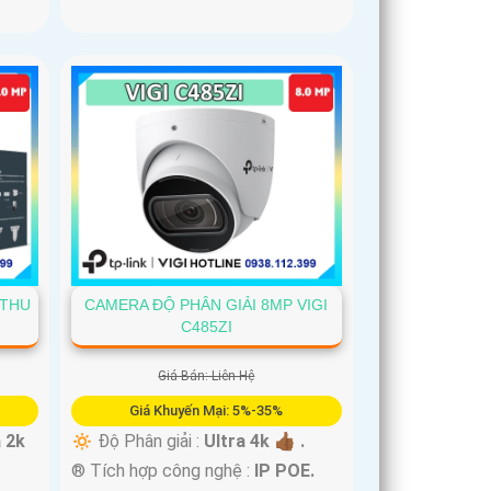
 THU
CAMERA ĐỘ PHÂN GIẢI 8MP VIGI
C485ZI
Giá Bán: Liên Hệ
Giá Khuyến Mại: 5%-35%
a 2k
🔅 Độ Phân giải :
Ultra 4k 👍🏾 .
®️ Tích hợp công nghệ :
IP POE.