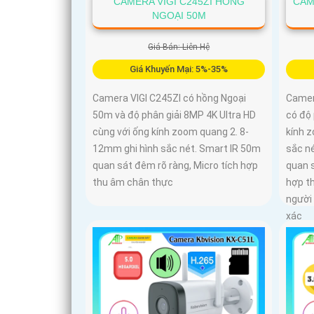
CAMERA VIGI C245ZI HỒNG
CAM
NGOẠI 50M
Giá Bán: Liên Hệ
Giá Khuyến Mại: 5%-35%
Camera VIGI C245ZI có hồng Ngoại
Camer
50m và độ phân giải 8MP 4K Ultra HD
có độ 
cùng với ống kính zoom quang 2. 8-
kính 
12mm ghi hình sắc nét. Smart IR 50m
sắc n
quan sát đêm rõ ràng, Micro tích hợp
quan 
thu âm chân thực
hợp t
người
xác