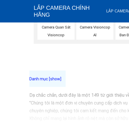
LẮP CAMERA CHÍNH
LẮP CAMERA
HÃNG
Camera Quan Sát
Camera Visioncop
Camer
Visioncop
Al
Ban 
Dạ chắc chắn, dưới đây là một 149 từ giới thiệu v
"Chúng tôi là một đơn vị chuyên cung cấp dịch vụ 
chuyên nghiệp, chúng tôi cam kết mang đến cho k
Không chỉ mang lại hình ảnh rõ nét mà còn sở hữu
chọn giải pháp an ninh tốt nhất cho gia đình, cửa