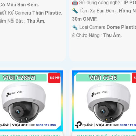
🤖️ Sử dụng công nghệ :
IP PO
Có Màu Ban Ðêm.
🔦 Tầm Xa Ban Đêm :
Hồng N
hiết Kế Camera
Thân Plastic.
30m ONVIF.
iểm Nỗi Bật :
Thu Âm.
🔩 Loại Camera
Dome Plastic
️₤ Chức Năng :
Thu Âm.