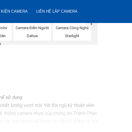
 KIỆN CAMERA
LIÊN HỆ LẮP CAMERA
Color
Camera Đếm Người
Camera Công Nghệ
Đèn
Dahua
Starlight
p
thể sử dụng:
hất lượng vượt trội. Với đội ngũ kỹ thuật viên
 Hệ thống camera nhựa của chúng An Thành Phát
g tôi, quý khách sẽ được tư vấn kỹ lưỡng và lựa
 vệ mọi khoảnh khắc quan trọng."