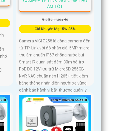
245
CAMERA TP-LINK VIGI C255 THU
ÂM TỐT
Giá Bán: Liên Hệ
Giá Khuyến Mại: 5%-35%
nh
Camera VIGI C255 là dòng camera đến
từ TP-Link với độ phân giải 5MP micro
iện
thu âm chuẩn IP67 chống nước bụi
 nhớ
Smart IR quan sát đêm 30m hỗ trợ
PoE DC 12V lưu trữ MicroSD 256GB
C
NVR NAS chuẩn nén H.265+ tiết kiệm
băng thông nhận diện người xe vùng
cảnh báo hành vi bất thường quản lý
qua VIGI App VIGI Manager trình duyệt
web giám sát sắc nét