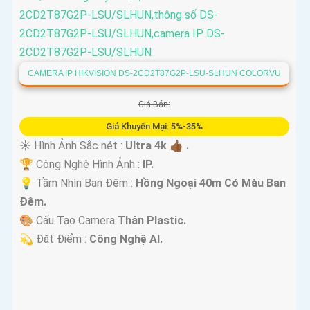
CAMERA IP HIKVISION DS-2CD2T87G2P-LSU-SLHUN COLORVU
Giá Bán:
Giá Khuyến Mại: 5%-35%
☀️ Hình Ảnh Sắc nét :
Ultra 4k 👍🏾 .
🏆 Công Nghệ Hình Ảnh :
IP.
💡 Tầm Nhìn Ban Đêm :
Hồng Ngoại 40m Có Màu Ban
Ðêm.
🎨 Cấu Tạo Camera
Thân Plastic.
️💫 Đặt Điểm :
Công Nghệ AI.