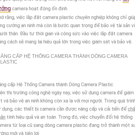
ưởng
camera hoạt động ổn định.
ớ rằng, việc lắp đặt camera plastic chuyên nghiệp không chỉ giú
ng cường an ninh mà còn là bước quan trọng để bảo vệ tài sản v
ười thân. Đầu tư thời gian và công sức vào việc lắp đặt camera
ng cách sẽ mang lại hiệu quả lớn trong việc giám sát và bảo vệ.
NÂNG CẤP HỆ THỐNG CAMERA THÀNH DÒNG CAMERA
LASTIC
âng cấp Hệ Thống Camera thành Dòng Camera Plastic
ên thị trường công nghệ ngày nay, việc sử dụng camera để giám
t và bảo vệ an ninh không còn xa lạ với mọi người. Trong quá trìn
 dụng, các thiết bị camera cần được nâng cấp và cải tiến để
ch
hắn
tính hiệu quả và an toàn. Trong đó, việc chuyển đổi hệ thống
mera từ loại cũ sang dòng camera plastic đang trở thành một x
ớng mới và tiện lợi.