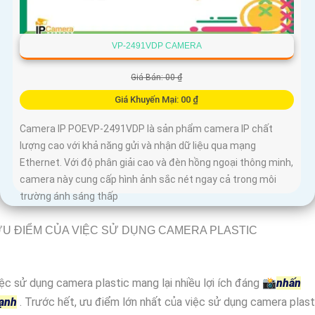
VP-2491VDP CAMERA
Giá Bán: 00 ₫
Giá Khuyến Mại: 00 ₫
Camera IP POEVP-2491VDP là sản phẩm camera IP chất
lượng cao với khả năng gửi và nhận dữ liệu qua mạng
Ethernet. Với độ phân giải cao và đèn hồng ngoại thông minh,
camera này cung cấp hình ảnh sắc nét ngay cả trong môi
trường ánh sáng thấp
U ĐIỂM CỦA VIỆC SỬ DỤNG CAMERA PLASTIC
ệc sử dụng camera plastic mang lại nhiều lợi ích đáng 📸
nhấn
ạnh
. Trước hết, ưu điểm lớn nhất của việc sử dụng camera plast