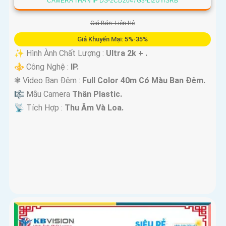
CAMERA THÂN IP DS-2CD2047G3-LI2UY/SRB
Giá Bán: Liên Hệ
Giá Khuyến Mại: 5%-35%
✨ Hình Ành Chất Lượng :
Ultra 2k + .
⚜️ Công Nghệ :
IP.
❃ Video Ban Đêm :
Full Color 40m Có Màu Ban Ðêm.
🎼️ Mẫu Camera
Thân Plastic.
️📡 Tích Hợp :
Thu Âm Và Loa.