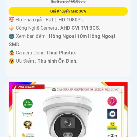
Giá Bán: 5,160,000 ₫
Giá Khuyến Mại: 30%
💯 Độ Phân giải :
FULL HD 1080P .
⚜️ Công Nghệ Camera :
AHD CVI TVI BCS.
🌚 Xem ban đêm :
Hồng Ngoại 10m Hồng Ngoại
SMD.
🤹 Camera Dòng
Thân Plastic.
️☣️ Ưu Điểm :
Thu hình Ổn Định.