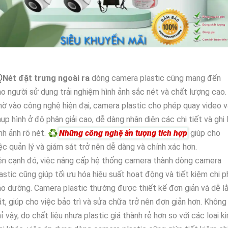
️
Nét đặt trưng ngoài ra
dòng camera plastic cũng mang đến
o người sử dụng trải nghiệm hình ảnh sắc nét và chất lượng cao.
ờ vào công nghệ hiện đại, camera plastic cho phép quay video v
ụp hình ở độ phân giải cao, dễ dàng nhận diện các chi tiết và ghi l
nh ảnh rõ nét. ♻
Những công nghệ ấn tượng tích hợp
giúp cho
ệc quản lý và giám sát trở nên dễ dàng và chính xác hơn.
n cạnh đó, việc nâng cấp hệ thống camera thành dòng camera
astic cũng giúp tối ưu hóa hiệu suất hoạt động và tiết kiệm chi p
o dưỡng. Camera plastic thường được thiết kế đơn giản và dễ l
t, giúp cho việc bảo trì và sửa chữa trở nên đơn giản hơn. Không
ỉ vậy, do chất liệu nhựa plastic giá thành rẻ hơn so với các loại k