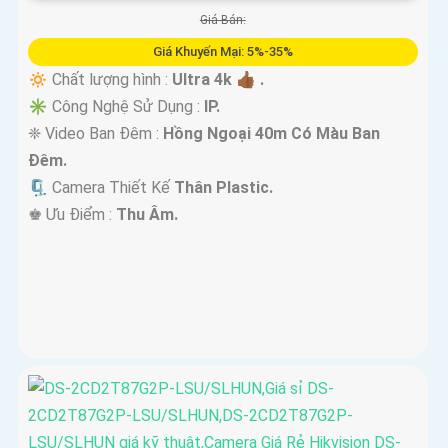
Giá Bán:
Giá Khuyến Mại: 5%-35%
🔅 Chất lượng hình :
Ultra 4k 👍🏾 .
✳️ Công Nghệ Sử Dụng :
IP.
❈ Video Ban Đêm :
Hồng Ngoại 40m Có Màu Ban
Ðêm.
🗜️ Camera Thiết Kế
Thân Plastic.
️♚ Ưu Điểm :
Thu Âm.