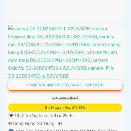
CAMERA IP 4MP DS-2CD2347G3-LIS2UY/SRB
Giá Bán: Liên Hệ
Giá Khuyến Mại: 5%-35%
👁 Chất lượng hình :
Ultra 2k + .
®️ Công Nghệ Sử Dụng :
IP.