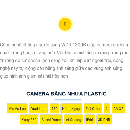
'
Công nghệ chống ngược sáng WDR 130dB giúp camera ghi hình
chất lượng hơn, rõ ràng hơn. Với tạo ra hình ảnh rõ ràng trong môi
trường có sự chênh lệch sáng tối. Khi lắp đặt ngoài trời, công
nghệ này tự động cân bằng ánh sáng giữa các vùng ánh sáng
giúp hình ảnh giám sát hài hòa hơn
CAMERA BẰNG NHỰA PLASTIC
Mic Và Loa
Dual Light
78°
Hồng Ngoại
Full Color
AI
CMOS
Xoay 360
Speed Dome
AI Coding
IP66
3D DNR