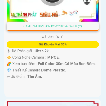
CAMERA HIKVISION DS-2CD2347G2-LU (C)
Giá Bán: LIÊN HỆ
Giá Khuyến Mại: 30%
☀️ Độ Phân giải :
Ultra 2k .
⚜️ Công Nghệ Camera :
IP POE.
🌈 Xem ban đêm :
Full Color 30m Có Màu Ban Ðêm.
💎 Thiết Kế Camera
Dome Plastic.
️↭ Ưu Điểm :
Thu Âm.