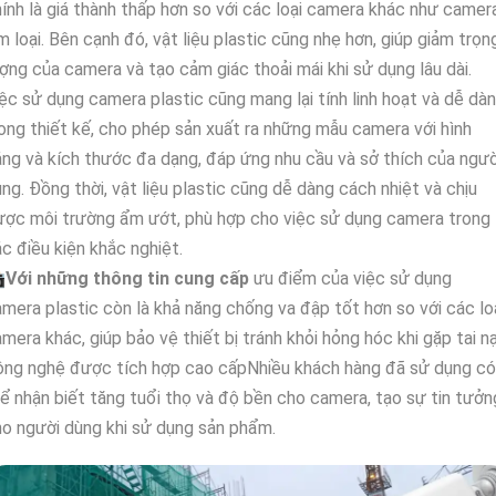
ính là giá thành thấp hơn so với các loại camera khác như camer
m loại. Bên cạnh đó, vật liệu plastic cũng nhẹ hơn, giúp giảm trọn
ợng của camera và tạo cảm giác thoải mái khi sử dụng lâu dài.
ệc sử dụng camera plastic cũng mang lại tính linh hoạt và dễ dà
ong thiết kế, cho phép sản xuất ra những mẫu camera với hình
ng và kích thước đa dạng, đáp ứng nhu cầu và sở thích của ngườ
ng. Đồng thời, vật liệu plastic cũng dễ dàng cách nhiệt và chịu
ược môi trường ẩm ướt, phù hợp cho việc sử dụng camera trong
c điều kiện khắc nghiệt.

Với những thông tin cung cấp
ưu điểm của việc sử dụng
mera plastic còn là khả năng chống va đập tốt hơn so với các lo
mera khác, giúp bảo vệ thiết bị tránh khỏi hỏng hóc khi gặp tai nạ
ông nghệ được tích hợp cao cấpNhiều khách hàng đã sử dụng có
ể nhận biết tăng tuổi thọ và độ bền cho camera, tạo sự tin tưởn
o người dùng khi sử dụng sản phẩm.