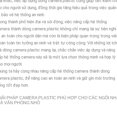
ại khác, việc áp dụng dòng camera plastic cũng giúp tiết kiệm ch
í cho người sử dụng, đồng thời gia tăng hiệu quả trong việc quản
 bảo vệ hệ thống an ninh.
ong thành phố hiện đại và sôi động, việc nâng cấp hệ thống
mera thành dòng camera plastic không chỉ mang lại sự tiện nghi
 an toàn cho người dân mà còn là biện pháp quan trọng trong việ
àn toàn tin tưởng an ninh và trật tự công cộng. Với những lợi ích
 dòng camera plastic mang lại, chắc chắn việc áp dụng và nâng
p hệ thống camera này sẽ là một lựa chọn thông minh và hợp lý
o mọi người.
úng ta hãy cùng nhau nâng cấp hệ thống camera thành dòng
mera plastic, để nâng cao an toàn an ninh và giữ gìn môi trường
ng tốt đẹp hơn.
IẢI PHÁP CAMERA PLASTIC PHÙ HỢP CHO CÁC NGÔI NH
VÀ VĂN PHÒNG NHỎ