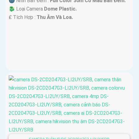
🌚 Nhìn Ban Đêm :
Full Color 30m Có Màu Ban Ðêm.
🐉️ Loại Camera
Dome Plastic.
️₤ Tích Hợp :
Thu Âm Và Loa.