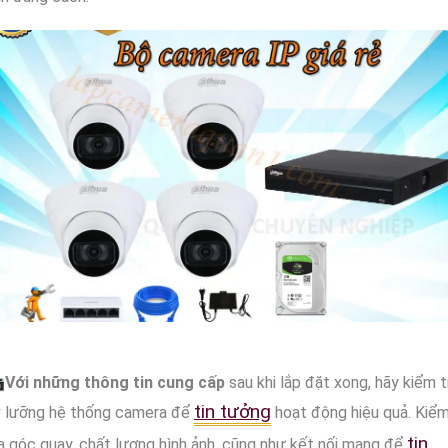

Với những thông tin cung cấp
sau khi lắp đặt xong, hãy kiểm t
tin tưởng
ỹ lưỡng hệ thống camera để
hoạt động hiệu quả. Kiể
tin
a góc quay, chất lượng hình ảnh, cũng như kết nối mạng để