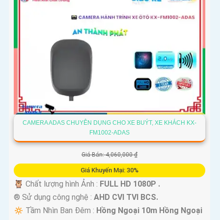
CAMERA ADAS CHUYÊN DỤNG CHO XE BUÝT, XE KHÁCH KX-
FM1002-ADAS
Giá Bán: 4,060,000 ₫
Giá Khuyến Mại: 30%
🦉 Chất lượng hình Ảnh :
FULL HD 1080P .
®️ Sử dụng công nghệ :
AHD CVI TVI BCS.
🔅 Tầm Nhìn Ban Đêm :
Hồng Ngoại 10m Hồng Ngoại