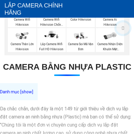
LẮP CAMERA CHÍNH
HÃNG
Camera IP Full
Color Hikvision
Camera Wifi
Camera Wifi
Camera Ai
Hikvision
Hikvision Chống
Hikvision
Trộm
Camera Nhận Diện
Camera Thân Lớn
Lắp Camera Wifi
Camera Soi Mã Vận
Khuôn Mặt
Hikvision
Full HD Hikvision
Đơn
Hikvision
CAMERA BẰNG NHỰA PLASTIC
Dạ chắc chắn, dưới đây là một 149 từ giới thiệu về dịch vụ lắp
đặt camera an ninh bằng nhựa (Plastic) mà bạn có thể sử dụng:
"Chúng tôi là một đơn vị chuyên cung cấp dịch vụ lắp đặt
camera an ninh chất lượng cao, sử dụng công nghệ nhựa chất