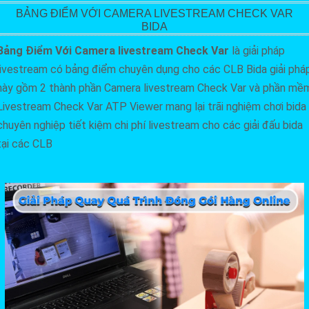
BẢNG ĐIỂM VỚI CAMERA LIVESTREAM CHECK VAR
BIDA
Bảng Điểm Với Camera livestream Check Var
là giải pháp
livestream có bảng điểm chuyên dụng cho các CLB Bida giải phá
này gồm 2 thành phần Camera livestream Check Var và phần mề
Livestream Check Var ATP Viewer mang lại trãi nghiệm chơi bida
chuyên nghiệp tiết kiệm chi phí livestream cho các giải đấu bida
tại các CLB