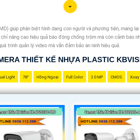
) giúp phân biệt hình dạng con người và phương tiện, mang lại 
 chỉ nâng cao hiệu quả báo động chống trộm mà còn cảnh báo 
quá trình quản lý video mà vẫn đảm bảo an ninh hiệu quả.
MERA THIẾT KẾ NHỰA PLASTIC KBVIS
ual Light
78°
Hồng Ngoại
Full Color
2.0 MP
CMOS
Xoay