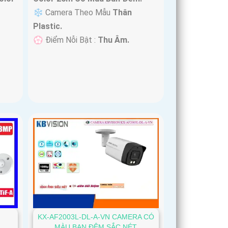
❄ Camera Theo Mẫu
Thân
Plastic.
️💮 Điểm Nỗi Bật :
Thu Âm.
KX-AF2003L-DL-A-VN CAMERA CÓ
MÀU BAN ĐÊM SẮC NÉT