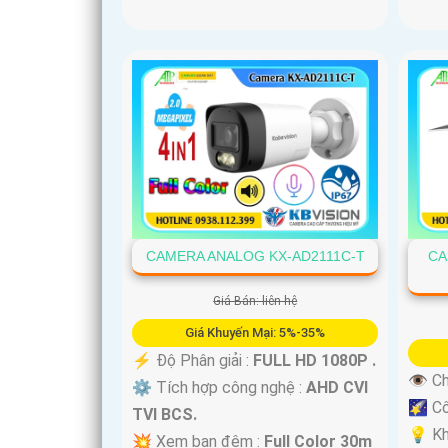
CAMERA ANALOG KX-AD2111C-T
CA
Giá Bán: liên hệ
Giá Khuyến Mại: 5%-35%
️⚡ Độ Phân giải :
FULL HD 1080P .
👁 Ch
⚙ Tích hợp công nghệ :
AHD CVI
🌠 C
TVI BCS.
💡 K
💥 Xem ban đêm :
Full Color 30m