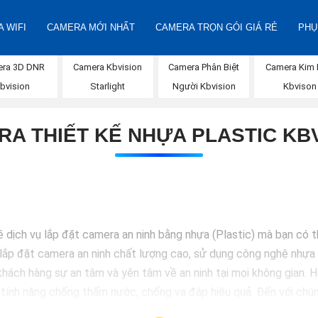
 WIFI
CAMERA MỚI NHẤT
CAMERA TRỌN GÓI GIÁ RẺ
PHỤ
ra 3D DNR
Camera Kbvision
Camera Phân Biệt
Camera Kim 
bvision
Starlight
Người Kbvision
Kbvison
A THIẾT KẾ NHỰA PLASTIC KB
ề dịch vụ lắp đặt camera an ninh bằng nhựa (Plastic) mà bạn có 
lắp đặt camera an ninh chất lượng cao, sử dụng công nghệ nhựa c
hách hàng sự an tâm và yên tâm về an ninh tại mọi không gian.
 tính năng chống thấm nước, chống va đập hiệu quả. Đến với chún
 hàng hoặc doanh nghiệp của mình. Hãy để chúng tôi giúp bạn bảo