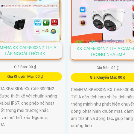
MERA KX-CAIF8003N2-TIF-A
KX-CAIF5004N2-TIF-A CAME
LẮP NGOÀI TRỜI 4K
TRONG NHÀ 5MP
Giá Bán: 00 ₫
Giá Bán: 00 ₫
Giá Khuyến Mại: 00 ₫
Giá Khuyến Mại: 00 ₫
A KBVISION KX-CAiF8003N2-
CAMERA KBVISION KX-CAiF5004N
được thiết kế với chuẩn kháng
TiF-A còn tích hợp nhiều tính nă
à bụi IP67, cho phép nó hoạt
thông minh như phát hiện chuyể
tốt trong môi trường khắc
động, phát hiện khuôn mặt, cảnh
 và thời tiết xấu. Ngoài ra,
âm thanh và động tác, giúp tăng
A...
cường tính...