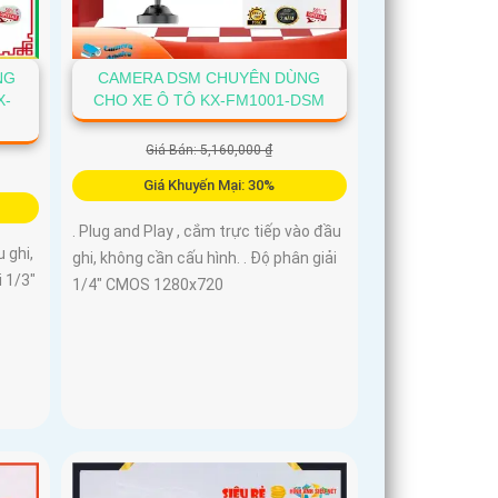
NG
CAMERA DSM CHUYÊN DÙNG
X-
CHO XE Ô TÔ KX-FM1001-DSM
Giá Bán: 5,160,000 ₫
Giá Khuyến Mại: 30%
. Plug and Play , cắm trực tiếp vào đầu
 ghi,
ghi, không cần cấu hình. . Độ phân giải
i 1/3"
1/4" CMOS 1280x720