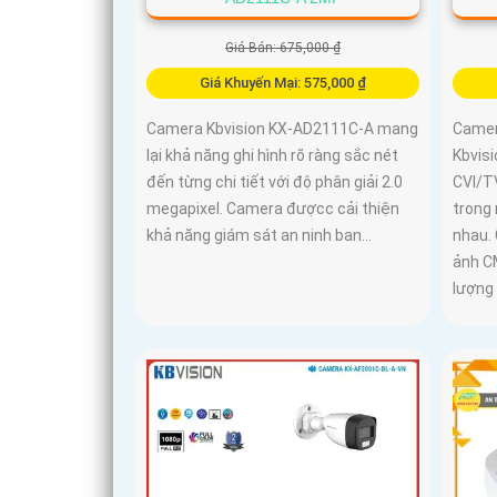
Giá Bán: 675,000 ₫
Giá Khuyến Mại: 575,000 ₫
Camera Kbvision KX-AD2111C-A mang
Camer
lại khả năng ghi hình rõ ràng sắc nét
Kbvisi
đến từng chi tiết với độ phân giải 2.0
CVI/T
megapixel. Camera đượcc cải thiện
trong
khả năng giám sát an ninh ban...
nhau.
ảnh C
lượng