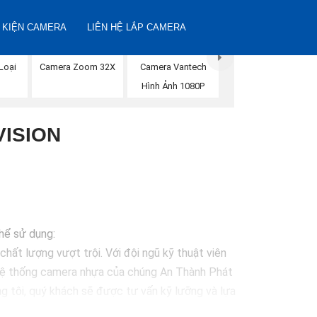
 KIỆN CAMERA
LIÊN HỆ LẮP CAMERA
Loại
Camera Zoom 32X
Camera Vantech
Hình Ảnh 1080P
VISION
thể sử dụng:
hất lượng vượt trội. Với đội ngũ kỹ thuật viên
 Hệ thống camera nhựa của chúng An Thành Phát
g tôi, quý khách sẽ được tư vấn kỹ lưỡng và lựa
 vệ mọi khoảnh khắc quan trọng."