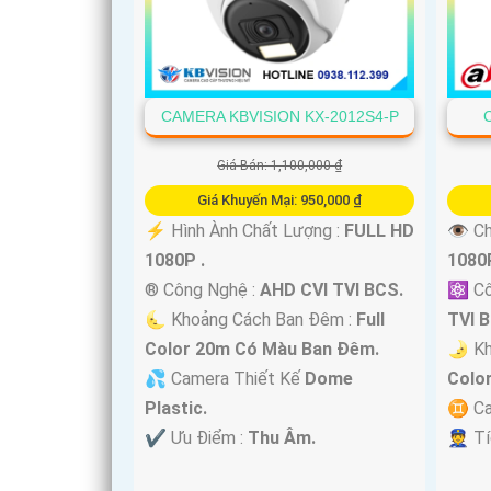
'
CAMERA KBVISION KX-2012S4-P
Giá Bán: 1,100,000 ₫
Giá Khuyến Mại: 950,000 ₫
️⚡ Hình Ành Chất Lượng :
FULL HD
👁 Ch
1080P .
1080P
®️ Công Nghệ :
AHD CVI TVI BCS.
⚛️ C
🌜 Khoảng Cách Ban Đêm :
Full
TVI 
Color 20m Có Màu Ban Ðêm.
🌛 K
💦 Camera Thiết Kế
Dome
Colo
Plastic.
♊ Ca
️✔️ Ưu Điểm :
Thu Âm.
️👮 T