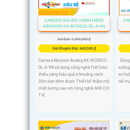
CAMERA GHI ÂM CHÍNH HÃNG
CA
KBVISION KX-AF2001C-DL-A-VN
Giá Bán: 1,030,000 ₫
Giá Khuyến Mại: 669,500 ₫
Camera Kbvision Analog KX-AF2001C-
. Dùng
DL-A-VN sử dụng công nghệ Full Color
xuống,
thiếu sáng hiệu quả ở khoảng cách
xe hoặ
20m ban đêm được Thiết kế thẩm mỹ
nối tr
chất lượng cao với công nghệ AHD CVI
TVI...