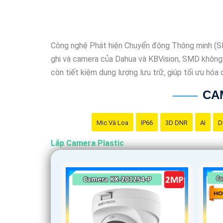
Công nghệ Phát hiện Chuyển động Thông minh (SMD
ghi và camera của Dahua và KBVision, SMD không
còn tiết kiệm dung lượng lưu trữ, giúp tối ưu hóa 
CA
Mic Và Loa
IP66
3D DNR
AI
D
Lắp Camera Plastic