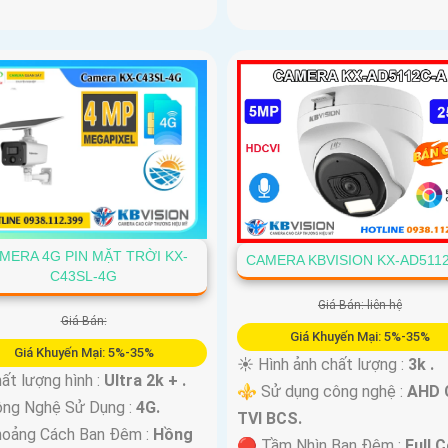
MERA 4G PIN MẶT TRỜI KX-
CAMERA KBVISION KX-AD511
C43SL-4G
Giá Bán: liên hệ
Giá Bán:
Giá Khuyến Mại: 5%-35%
Giá Khuyến Mại: 5%-35%
☀️ Hình ảnh chất lượng :
3k .
ất lượng hình :
Ultra 2k + .
⚜️ Sử dụng công nghệ :
AHD 
ông Nghệ Sử Dụng :
4G.
TVI BCS.
hoảng Cách Ban Đêm :
Hồng
🔴 Tầm Nhìn Ban Đêm :
Full C