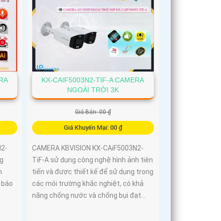
RA
KX-CAIF5003N2-TIF-A CAMERA
NGOÀI TRỜI 3K
Giá Bán: 00 ₫
Giá Khuyến Mại: 00 ₫
2-
CAMERA KBVISION KX-CAiF5003N2-
ng
TiF-A sử dụng công nghệ hình ảnh tiên
n
tiến và được thiết kế để sử dụng trong
 báo
các môi trường khắc nghiệt, có khả
năng chống nước và chống bụi đạt...