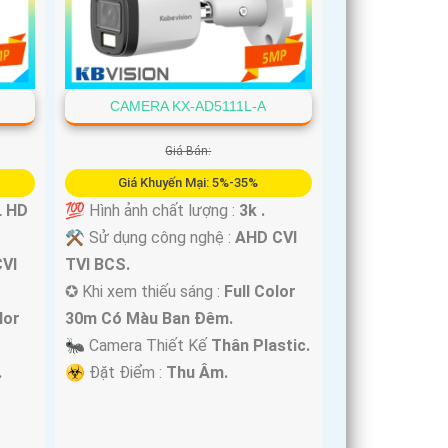
CAMERA KX-AD5111L-A
Giá Bán:
Giá Khuyến Mại: 5%-35%
L HD
💯 Hình ảnh chất lượng :
3k .
⚒ Sử dụng công nghệ :
AHD CVI
VI
TVI BCS.
✪ Khi xem thiếu sáng :
Full Color
lor
30m Có Màu Ban Ðêm.
🐜 Camera Thiết Kế
Thân Plastic.
.
️☣️ Đặt Điểm :
Thu Âm.