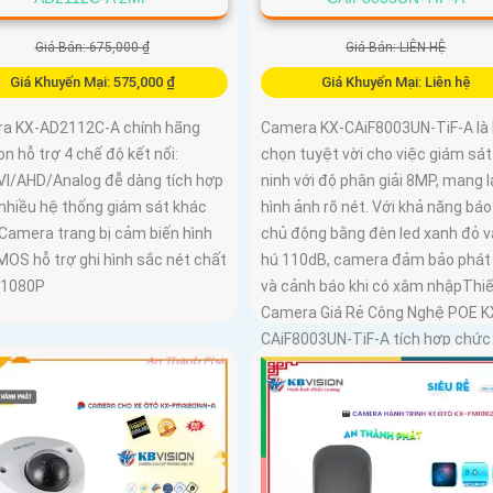
Giá Bán: 675,000 ₫
Giá Bán: LIÊN HỆ
Giá Khuyến Mại: 575,000 ₫
Giá Khuyến Mại: Liên hệ
a KX-AD2112C-A chính hãng
Camera KX-CAiF8003UN-TiF-A là 
on hỗ trợ 4 chế độ kết nối:
chọn tuyệt vời cho việc giám sát
VI/AHD/Analog đễ dàng tích hợp
ninh với độ phân giải 8MP, mang l
 nhiều hệ thống giám sát khác
hình ảnh rõ nét. Với khả năng bá
 Camera trang bị cảm biến hình
chủ động bằng đèn led xanh đỏ v
MOS hỗ trợ ghi hình sắc nét chất
hú 110dB, camera đảm bảo phát
 1080P
và cảnh báo khi có xâm nhậpThiế
Camera Giá Rẻ Công Nghệ POE K
CAiF8003UN-TiF-A tích hợp chức
cao cấp Thu Âm Và Loa rõ ràng 
mang lại trải nghiệm hình ảnh và
thanh tốt nhất