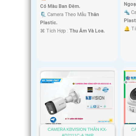
Ngoạ
Có Màu Ban Ðêm.
🔩 C
🗜️ Camera Theo Mẫu
Thân
Plast
Plastic.
️🔔 T
️⌘ Tích Hợp :
Thu Âm Và Loa.
CAMERA KBVISION THÂN KX-
C
AD2111C-A 2MP