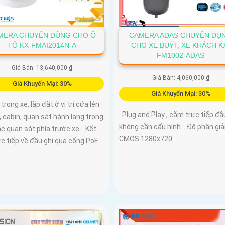
MERA CHUYÊN DÙNG CHO Ô
CAMERA ADAS CHUYÊN DỤ
TÔ KX-FMAI2014N-A
CHO XE BUÝT, XE KHÁCH K
FM1002-ADAS
Giá Bán: 13,640,000 ₫
Giá Bán: 4,060,000 ₫
Giá Khuyến Mại: 30%
Giá Khuyến Mại: 30%
 trong xe, lắp đặt ở vị trí cửa lên
. Plug and Play , cắm trực tiếp đầu
 cabin, quan sát hành lang trong
không cần cấu hình. . Độ phân giả
c quan sát phía trước xe. . Kết
CMOS 1280x720
ực tiếp về đầu ghi qua cổng PoE