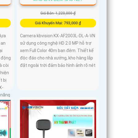
Giá Bán: 1,220,000 ₫
Giá Khuyến Mại: 793,000 ₫
lựa
Camera kbvision KX-AF2003L-DL-A-VN
 an
sử dụng công nghệ HD 2.0 MP hỗ trợ
ại
xem Full Color 40m ban đêm. Thiết kế
o động
độc đáo cho nhà xưởng, kho hàng lắp
à còi
đặt ngoài trời đảm bảo hình ảnh rõ nét
 hiện
t bị
X-
 năng
để
 âm