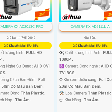
CAMERA KX-AD2013C-PRO
CAMERA KX-AD2111L-A
Giá Bán: 1,795,000 ₫
Giá Bán:
Giá Khuyến Mại: 5%-35%
Giá Khuyến Mại: 5%-35%
ất lượng hình :
FULL HD
👁️‍🗨 Chất lượng hình Ảnh :
FUL
 .
1080P .
ông Nghệ Sử Dụng :
AHD CVI
⚛️ Camera Công nghệ :
AHD C
BCS.
TVI BCS.
hoảng Cách Ban Đêm :
Full
✪ Khi xem thiếu sáng :
Full Co
r 50m Có Màu Ban Ðêm.
20m Có Màu Ban Ðêm.
mera Dòng
Thân Plastic.
⚒ Loại Camera
Thân Plastic
ích Hợp :
Thu Âm.
️ლ Khả Năng :
Thu Âm.