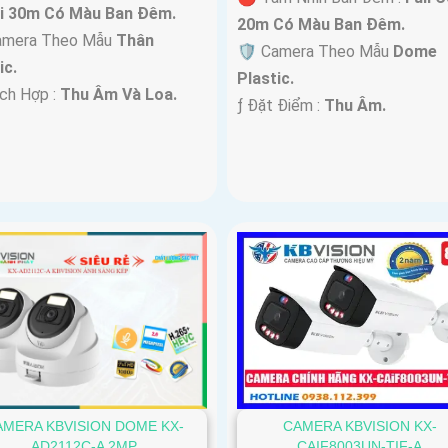
i 30m Có Màu Ban Ðêm.
20m Có Màu Ban Ðêm.
amera Theo Mẫu
Thân
🛡 Camera Theo Mẫu
Dome
ic.
Plastic.
ích Hợp :
Thu Âm Và Loa.
️ƒ Đặt Điểm :
Thu Âm.
AMERA KBVISION DOME KX-
CAMERA KBVISION KX-
AD2112C-A 2MP
CAIF8003UN-TIF-A