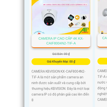
CA
CAMERA IP CAO CẤP 4K KX-
CAIF8004N2-TIF-A
Giá Bán: 00 ₫
Giá Khuyến Mại: 00 ₫
CAMER
CAMERA KBVISION KX-CAiF8004N2-
TiF-A 
TiF-A là một sản phẩm camera an
nước v
ninh được sản xuất và cung cấp bởi
động 
thương hiệu KBVISION. Đây là một loại
nghiệt
camera IP có độ phân giải cao lên đến
CAMER
8