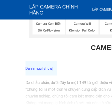
LẮP CAMERA CHÍNH
LẮP CAMERA
HÃNG
Camera Xem Biển
Camera Wifi
Came
Số Xe Kbvision
Kbvision Full Color
K
CAMER
Dạ chắc chắn, dưới đây là một 149 từ giới thiệu v
"Chúng tôi là một đơn vị chuyên cung cấp dịch vụ 
chuyên nghiệp, chúng tôi cam kết mang đến cho k
Không chỉ mang lại hình ảnh rõ nét mà còn sở hữu
chọn giải pháp an ninh tốt nhất cho gia đình, cửa