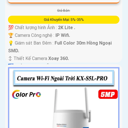
Giá Bán:
Giá Khuyến Mại: 5%-35%
💯 Chất lượng hình Ảnh :
2K Lite .
🏆 Camera Công nghệ :
IP Wifi.
💡 Giám sát Ban Đêm :
Full Color 30m Hồng Ngoại
SMD.
↕️ Thiết Kế Camera
Xoay 360.
️🛃 Khả Năng :
Thu Âm.