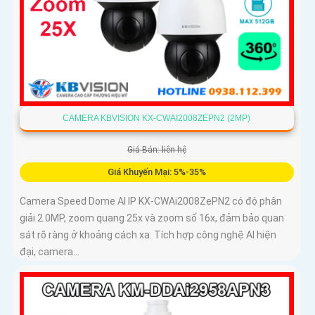
CAMERA KBVISION KX-CWAI2008ZEPN2 (2MP)
Giá Bán: liên hệ
Giá Khuyến Mại: 5%-35%
Camera Speed Dome AI IP KX-CWAi2008ZePN2 có độ phân
giải 2.0MP, zoom quang 25x và zoom số 16x, đảm bảo quan
sát rõ ràng ở khoảng cách xa. Tích hợp công nghệ AI hiện
đại, camera...