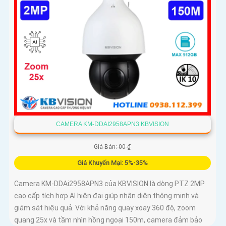
CAMERA KM-DDAI2958APN3 KBVISION
Giá Bán: 00 ₫
Giá Khuyến Mại: 5%-35%
Camera KM-DDAi2958APN3 của KBVISION là dòng PTZ 2MP
cao cấp tích hợp AI hiện đại giúp nhận diện thông minh và
giám sát hiệu quả. Với khả năng quay xoay 360 độ, zoom
quang 25x và tầm nhìn hồng ngoại 150m, camera đảm bảo