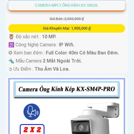
CAMERA WIFI 2 ỐNG KÍNH KX-SM10L
Giá Bán: 2,500,000 ₫
Giá Khuyến Mại: 1,900,000 ₫
🦉 Độ sắc nét :
10 MP.
🕉️ Công Nghệ Camera :
IP Wifi.
❂ Xem ban đêm :
Full Color 40m Có Màu Ban Ðêm.
🔩 Mẫu Camera
2 Mắt Ngoài Trời.
️➲ Ưu Điểm :
Thu Âm Và Loa.