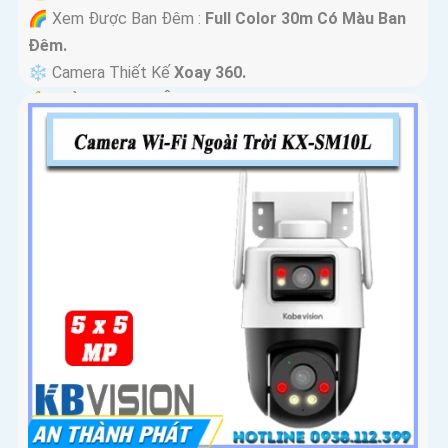
🌈 Xem Được Ban Đêm :
Full Color 30m Có Màu Ban
Ðêm.
❄ Camera Thiết Kế
Xoay 360.
️🔔 Khả Năng :
Thu Âm Và Loa.