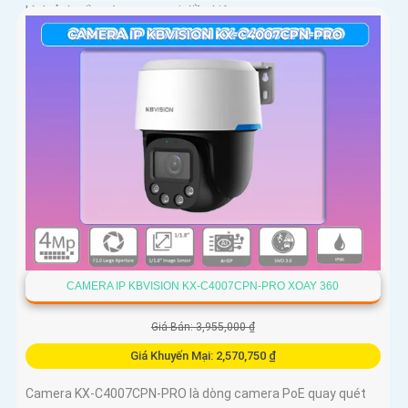
hình ảnh sắc nét trong mọi điều kiện
CAMERA IP KBVISION KX-C4007CPN-PRO XOAY 360
Giá Bán: 3,955,000 ₫
Giá Khuyến Mại: 2,570,750 ₫
Camera KX-C4007CPN-PRO là dòng camera PoE quay quét