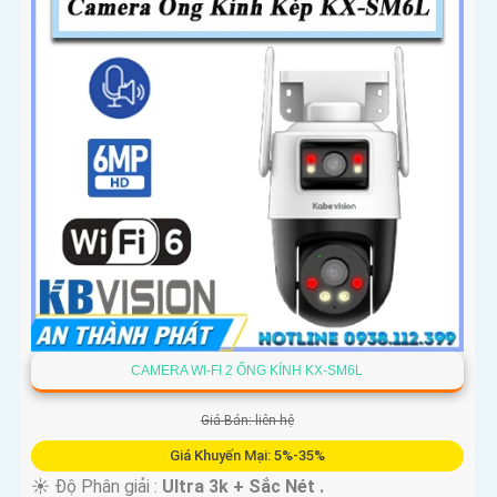
CAMERA WI-FI 2 ỐNG KÍNH KX-SM6L
Giá Bán: liên hệ
Giá Khuyến Mại: 5%-35%
☀️ Độ Phân giải :
Ultra 3k + Sắc Nét .