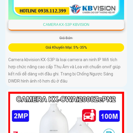
CAMERA KX-S3P KBVISION
Giá Bán:
Giá Khuyến Mại: 5%-35%
Camera kbvision KX-S3P là loại camera an ninh IP Wifi tích
hợp chức năng cao cấp Thu Âm và Loa với chuẩn onvif giúp
kết nối dễ dàng với đầu ghi. Trang bị Chống Ngược Sáng
DWDR hình ảnh rõ hơn dù ở đâu