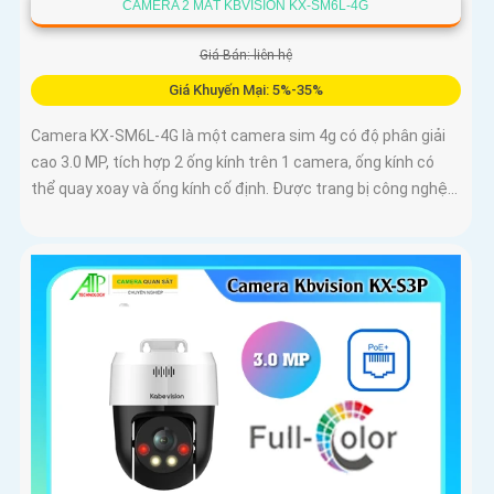
CAMERA 2 MẮT KBVISION KX-SM6L-4G
Giá Bán: liên hệ
Giá Khuyến Mại: 5%-35%
Camera KX-SM6L-4G là một camera sim 4g có độ phân giải
cao 3.0 MP, tích hợp 2 ống kính trên 1 camera, ống kính có
thể quay xoay và ống kính cố định. Được trang bị công nghệ...