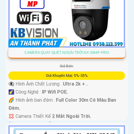
CAMERA QUAY QUÉT NGOÀI TRỜI KX-SM4P-PRO
Giá Bán:
Giá Khuyến Mại: 5%-35%
👁️‍🗨 Hình Ành Chất Lượng :
Ultra 2k + .
🌠 Công Nghệ :
IP Wifi POE.
🌈 Hình ảnh ban đêm :
Full Color 30m Có Màu Ban
Ðêm.
💢 Camera Thiết Kế
2 Mắt Ngoài Trời.
️📡 Tích Hợp :
Thu Âm Và Loa.