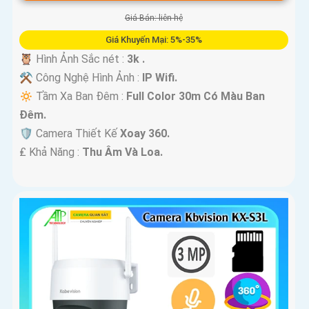
Giá Bán: liên hệ
Giá Khuyến Mại: 5%-35%
🦉 Hình Ảnh Sắc nét :
3k .
⚒ Công Nghệ Hình Ảnh :
IP Wifi.
🔅 Tầm Xa Ban Đêm :
Full Color 30m Có Màu Ban
Ðêm.
🛡 Camera Thiết Kế
Xoay 360.
️₤ Khả Năng :
Thu Âm Và Loa.