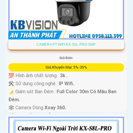
CAMERA PT WIFI KX-S5L-PRO 5MP
Giá Bán:
Giá Khuyến Mại: 5%-35%
💯 Hình ảnh chất lượng :
3k .
⚒ Sử dụng công nghệ :
IP Wifi.
🌛 Giám sát Ban Đêm :
Full Color 30m Có Màu Ban
Ðêm.
🕸️ Camera Dòng
Xoay 360.
️📢 Đặt Điểm :
Thu Âm Và Loa.