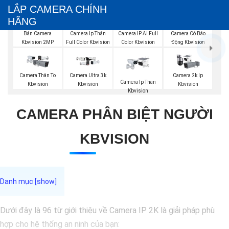
LẮP CAMERA CHÍNH
HÃNG
Bán Camera
Camera Ip Thân
Camera IP AI Full
Camera Có Báo
Kbvision 2MP
Full Color Kbvision
Color Kbvision
Động Kbvision
Camera Thân To
Camera Ultra 3k
Camera 2k Ip
Camera Ip Than
Kbvision
Kbvision
Kbvision
Kbvision
CAMERA PHÂN BIỆT NGƯỜI
KBVISION
Dưới đây là 96 từ giới thiệu về Camera IP 2K là giải pháp phù
hợp cho hệ thống an ninh của bạn: