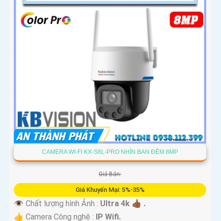
CAMERA WI-FI KX-S8L-PRO NHÌN BAN ĐÊM 8MP
Giá Bán:
Giá Khuyến Mại: 5%-35%
👁 Chất lượng hình Ảnh :
Ultra 4k 👍🏾 .
👍 Camera Công nghệ :
IP Wifi.