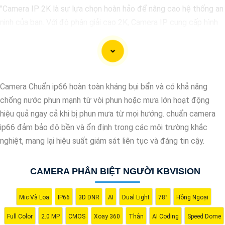
"Camera IP 2K là sự lựa chọn hoàn hảo để nâng cao hệ thống an
ninh của bạn. Với độ phân giải cao 2K, Camera IP cung cấp hình
ảnh sắc nét, chi tiết. Tích hợp công nghệ hiện đại, thiết bị tự
động ghi hình khi phát hiện chuyển động, nâng cao an toàn
không bỏ lỡ bất kỳ sự kiện nào. 📃
Đặc biệt
khả năng kết nối
mạng linh hoạt giúp bạn dễ dàng giám sát từ xa qua điện thoại di
Camera Chuẩn ip66 hoàn toàn kháng bụi bẩn và có khả năng
động. Camera IP 2K là giải pháp hiệu quả để bảo vệ ngôi nhà
chống nước phun mạnh từ vòi phun hoặc mưa lớn hoạt động
hoặc doanh nghiệp của bạn."
hiệu quả ngay cả khi bị phun mưa từ mọi hướng. chuẩn camera
ip66 đảm bảo độ bền và ổn định trong các môi trường khắc
nghiệt, mang lại hiệu suất giám sát liên tục và đáng tin cậy.
CAMERA PHÂN BIỆT NGƯỜI KBVISION
Mic Và Loa
IP66
3D DNR
AI
Dual Light
78°
Hồng Ngoại
Full Color
2.0 MP
CMOS
Xoay 360
Thân
AI Coding
Speed Dome