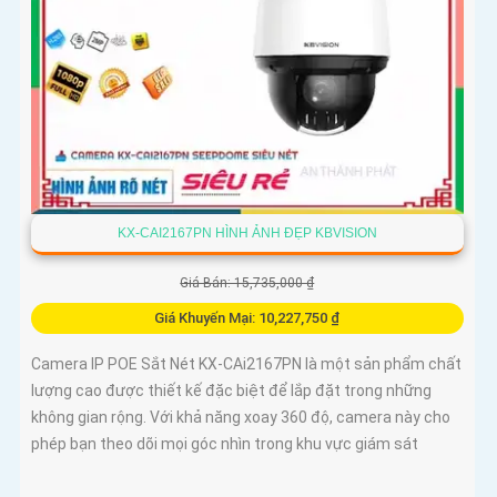
KX-CAI2167PN HÌNH ẢNH ĐẸP KBVISION
Giá Bán: 15,735,000 ₫
Giá Khuyến Mại: 10,227,750 ₫
Camera IP POE Sắt Nét KX-CAi2167PN là một sản phẩm chất
lượng cao được thiết kế đặc biệt để lắp đặt trong những
không gian rộng. Với khả năng xoay 360 độ, camera này cho
phép bạn theo dõi mọi góc nhìn trong khu vực giám sát