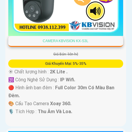
CAMERA KBVISION KX-S3L
Giá Bán: liên hệ
Giá Khuyến Mại: 5%-35%
☀️ Chất lượng hình :
2K Lite .
🕉️ Công Nghệ Sử Dụng :
IP Wifi.
🔴 Hình ảnh ban đêm :
Full Color 30m Có Màu Ban
Ðêm.
🎨 Cấu Tạo Camera
Xoay 360.
️🎙 Tích Hợp :
Thu Âm Và Loa.