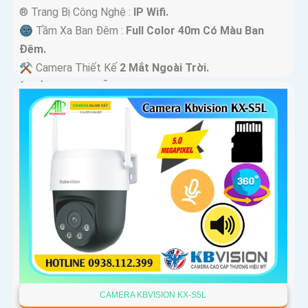
®️ Trang Bị Công Nghệ :
IP Wifi.
🌚 Tầm Xa Ban Đêm :
Full Color 40m Có Màu Ban
Ðêm.
⚒ Camera Thiết Kế
2 Mắt Ngoài Trời.
️ƒ Khả Năng :
Thu Âm Và Loa.
CAMERA KBVISION KX-S5L