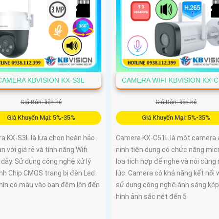
CAMERA KBVISION KX-S3L
CAMERA WIFI KBVISION KX-C
Giá Bán: liên hệ
Giá Bán: liên hệ
Giá Khuyến Mại: 5%-35%
Giá Khuyến Mại: 5%-35%
a KX-S3L là lựa chọn hoàn hảo
Camera KX-C51L là một camera 
n với giá rẻ và tính năng Wifi
ninh tiện dụng có chức năng mic
 dây. Sử dụng công nghệ xử lý
loa tích hợp để nghe và nói cùng
ảnh Chip CMOS trang bị đèn Led
lúc. Camera có khả năng kết nối w
nhìn có màu vào ban đêm lên đến
sử dụng công nghệ ánh sáng kép
hình ảnh sắc nét đến 5