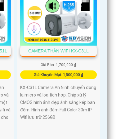
hoặc chói nắng
51L
CAMERA THÂN WIFI KX-C31L
Giá Bán: 1,700,000 ₫
Giá Khuyến Mại: 1,500,000 ₫
an
KX-C31L Camera An Ninh chuyển động
ro và
lạ micro và loa tích hợp. Chip xử lý
 một
CMOS hình ảnh đẹp ánh sáng kép ban
ifi và
đêm. Hình ảnh đêm Full Color 30m IP
 cho
Wifi lưu trữ 256GB