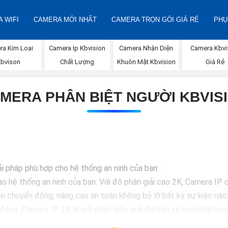
 WIFI
CAMERA MỚI NHẤT
CAMERA TRỌN GÓI GIÁ RẺ
PHỤ
Camera Nhận Diện
ra Kim Loại
Camera Ip Kbvision
Camera Kbvi
Khuôn Mặt Kbvision
Kbvison
Chất Lượng
Giá Rẻ
MERA PHÂN BIỆT NGƯỜI KBVIS
iải pháp phù hợp cho hệ thống an ninh của bạn:
 hệ thống an ninh của bạn. Với độ phân giải cao 2K, Camera IP c
hiện chuyển động, nâng cao an toàn không bỏ lỡ bất kỳ sự kiện nà
 động. Camera IP 2K là giải pháp hiệu quả để bảo vệ ngôi nhà hoặ