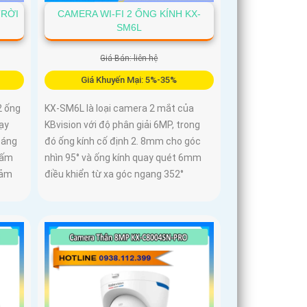
TRỜI
CAMERA WI-FI 2 ỐNG KÍNH KX-
SM6L
Giá Bán: liên hệ
Giá Khuyến Mại: 5%-35%
2 ống
KX-SM6L là loại camera 2 mắt của
hạy
KBvision với độ phân giải 6MP, trong
sáng
đó ống kính cố định 2. 8mm cho góc
 ấm
nhìn 95° và ống kính quay quét 6mm
cảm
điều khiển từ xa góc ngang 352°