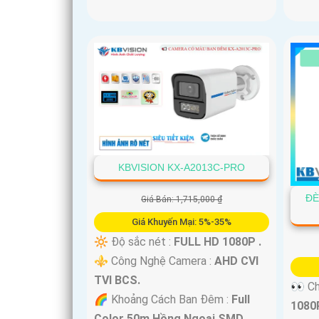
KBVISION KX-A2013C-PRO
ĐÈ
Giá Bán: 1,715,000 ₫
Giá Khuyến Mại: 5%-35%
🔆 Độ sắc nét :
FULL HD 1080P .
⚜️ Công Nghệ Camera :
AHD CVI
TVI BCS.
👀 Ch
🌈 Khoảng Cách Ban Đêm :
Full
1080P
Color 50m Hồng Ngoại SMD.