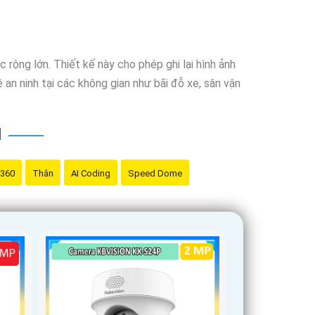
 rộng lớn. Thiết kế này cho phép ghi lại hình ảnh
 an ninh tại các không gian như bãi đỗ xe, sân vận
N
 360
Thân
AI Coding
Speed Dome