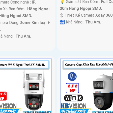
💡 Giám sát Ban Đêm :
Full C
mera Công nghệ :
IP.
30m Hồng Ngoại SMD.
m Xa Ban Đêm :
Hồng Ngoại
↕️ Thiết Kế Camera
Xoay 360
Hồng Ngoại SMD.
️🛃 Khả Năng :
Thu Âm.
amera Dòng
Dome Kim loại +
.
hả Năng :
Thu Âm.