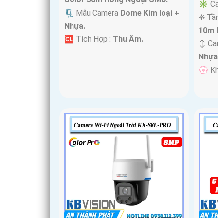
✳️ Ca
🗜️ Mẫu Camera
Dome Kim loại +
❈ Tầ
Nhựa.
10m 
️🆑 Tích Hợp :
Thu Âm.
↕️ C
Nhựa
️💮 K