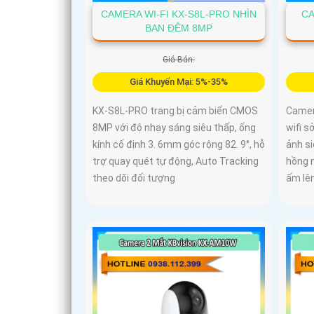
CAMERA WI-FI KX-S8L-PRO NHÌN
CA
BAN ĐÊM 8MP
Giá Bán:
Giá Khuyến Mại: 5%-35%
KX-S8L-PRO trang bị cảm biến CMOS
Camer
8MP với độ nhạy sáng siêu thấp, ống
wifi s
kính cố định 3. 6mm góc rộng 82. 9°, hỗ
ảnh si
trợ quay quét tự động, Auto Tracking
hồng 
theo dõi đối tượng
ấm lê