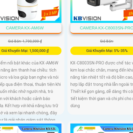
CAMERA KX-AM6W
CAMERA KX-C8003SN-PR
Giá Bán: 1,700,000 ₫
Giá Bán:
Giá Khuyến Mại: 1,500,000 ₫
Giá Khuyến Mại: 5%-35%
iểm nổi bật khác của KX‑AM6W
KX-C8003SN-PRO được chế tác v
h năng âm thanh hai chiều: tích
kim loại chắc chắn, mang đến kh
cro và loa giúp bạn nghe và nói
năng tản nhiệt tốt và độ bền cao
iếp qua điện thoại, thuận tiện khi
hợp lắp đặt trong nhà lẫn ngoài tr
uốn nhắc nhở người nhà, trò
Thiết kế gọn gàng, dễ dàng thi cô
n với khách hoặc cảnh báo
tiết kiệm thời gian và chi phí cho
lạ. Kết hợp với khả năng lưu trữ
dùng
hớ và xem lại nhanh chóng, đây
ự là giải pháp giám sát thông
 gọn nhẹ mà vô cùng hiệu quả