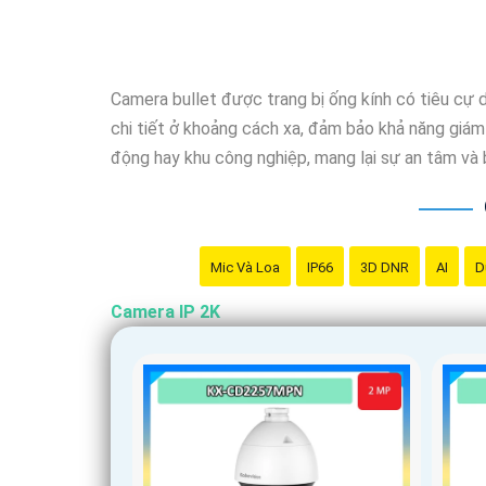
Camera bullet được trang bị ống kính có tiêu cự d
chi tiết ở khoảng cách xa, đảm bảo khả năng giám 
động hay khu công nghiệp, mang lại sự an tâm và 
Mic Và Loa
IP66
3D DNR
AI
D
Camera IP 2K