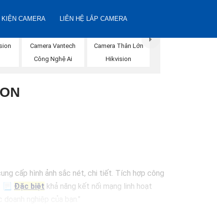
 KIỆN CAMERA
LIÊN HỆ LẮP CAMERA
sion
Camera Vantech
Camera Thân Lớn
Công Nghệ Ai
Hikvision
ION
ung cấp hình ảnh sắc nét, chi tiết. Tích hợp công
o. 📃
Đặc biệt
khả năng kết nối mạng linh hoạt
c doanh nghiệp của bạn."