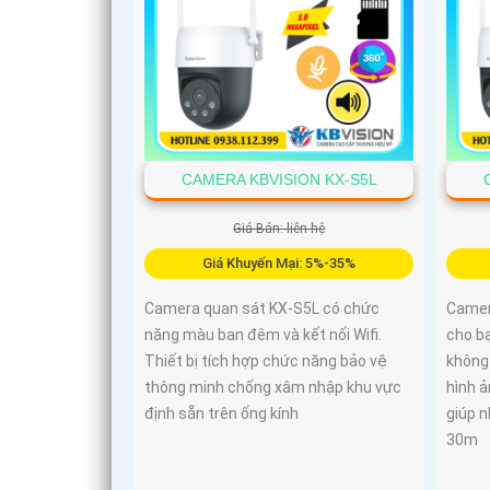
CAMERA KBVISION KX-S5L
Giá Bán: liên hệ
Giá Khuyến Mại: 5%-35%
Camera quan sát KX-S5L có chức
Camer
năng màu ban đêm và kết nối Wifi.
cho bạ
Thiết bị tích hợp chức năng bảo vệ
không
thông minh chống xâm nhập khu vực
hình 
định sẵn trên ống kính
giúp 
30m