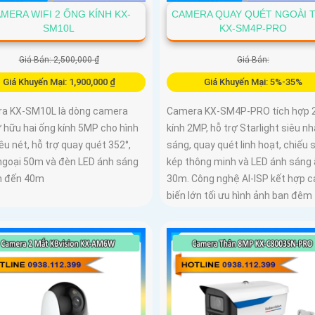
MERA WIFI 2 ỐNG KÍNH KX-
CAMERA QUAY QUÉT NGOÀI 
SM10L
KX-SM4P-PRO
Giá Bán: 2,500,000 ₫
Giá Bán:
Giá Khuyến Mại: 1,900,000 ₫
Giá Khuyến Mại: 5%-35%
a KX-SM10L là dòng camera
Camera KX-SM4P-PRO tích hợp 
ở hữu hai ống kính 5MP cho hình
kính 2MP, hỗ trợ Starlight siêu n
êu nét, hỗ trợ quay quét 352°,
sáng, quay quét linh hoạt, chiếu 
ngoại 50m và đèn LED ánh sáng
kép thông minh và LED ánh sáng
n đến 40m
30m. Công nghệ AI-ISP kết hợp 
biến lớn tối ưu hình ảnh ban đêm