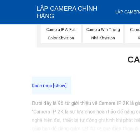
LẮP CAMERA CHÍNH
LẮP CAMERA
HÃNG
Camera Wifi Trong
Camera IP AI Full
Came
Nhà Kbvision
Color Kbvision
CA
Dưới đây là 96 từ giới thiệu về Camera IP 2K là g
"Camera IP 2K là sự lựa chọn hoàn hảo để nâng cao
nghệ hiện đại, thiết bị tự động ghi hình khi phát 
giúp bạn dễ dàng giám sát từ xa qua điện thoại di