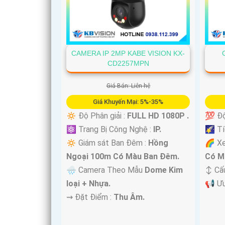
'
CAMERA IP 2MP KABE VISION KX-
CD2257MPN
Giá Bán: Liên hệ
Giá Khuyến Mại: 5%-35%
💯 Độ
🔅 Độ Phân giải :
FULL HD 1080P .
🌠 Tí
⚛️ Trang Bị Công Nghệ :
IP.
🌈 X
🔅 Giám sát Ban Đêm :
Hồng
Có M
Ngoại 100m Có Màu Ban Ðêm.
↕️ C
🌧️ Camera Theo Mẫu
Dome Kim
️📢 Ư
loại + Nhựa.
️⇝ Đặt Điểm :
Thu Âm.