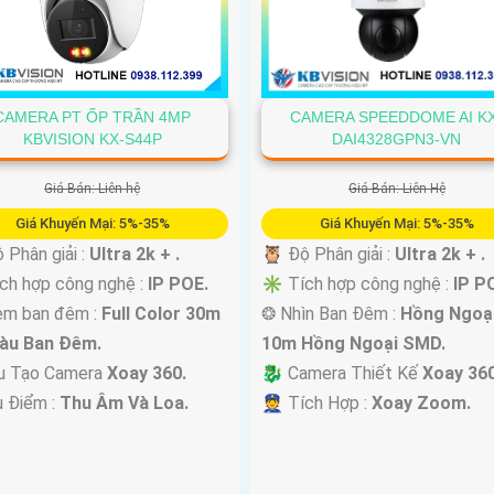
CAMERA PT ỐP TRẦN 4MP
CAMERA SPEEDDOME AI K
KBVISION KX-S44P
DAI4328GPN3-VN
Giá Bán: Liên hệ
Giá Bán: Liên Hệ
Giá Khuyến Mại: 5%-35%
Giá Khuyến Mại: 5%-35%
 Phân giải :
Ultra 2k + .
🦉 Độ Phân giải :
Ultra 2k + .
ch hợp công nghệ :
IP POE.
✳️ Tích hợp công nghệ :
IP P
em ban đêm :
Full Color 30m
❂ Nhìn Ban Đêm :
Hồng Ngoạ
àu Ban Ðêm.
10m Hồng Ngoại SMD.
ấu Tạo Camera
Xoay 360.
🐉️ Camera Thiết Kế
Xoay 360
u Điểm :
Thu Âm Và Loa.
️👮 Tích Hợp :
Xoay Zoom.