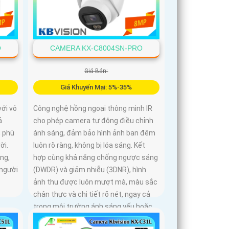
O
CAMERA KX-C8004SN-PRO
Giá Bán:
Giá Khuyến Mại: 5%-35%
ới vỏ
Công nghệ hồng ngoại thông minh IR
ả
cho phép camera tự động điều chỉnh
, phù
ánh sáng, đảm bảo hình ảnh ban đêm
ời.
luôn rõ ràng, không bị lóa sáng. Kết
ng,
hợp cùng khả năng chống ngược sáng
 người
(DWDR) và giảm nhiễu (3DNR), hình
ảnh thu được luôn mượt mà, màu sắc
chân thực và chi tiết rõ nét, ngay cả
trong môi trường ánh sáng yếu hoặc
ánh sáng phức tạp như ngược sáng