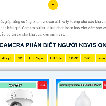
ài, giúp tăng cường phạm vi quan sát và lý tưởng cho các khu vực
sát hiệu quả. Camera bullet là lựa chọn hoàn hảo cho việc bảo vệ
bảo vệ tối ưu cho khu vực cần giám sát.
CAMERA PHÂN BIỆT NGƯỜI KBVISIO
ual Light
78°
Hồng Ngoại
Full Color
2.0 MP
CMOS
Xoay