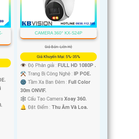
X-
CAMERA 360° KX-S24P
Giá Bán: Liên Hệ
Giá Khuyến Mại: 5%-35%
👁 Độ Phân giải :
FULL HD 1080P .
⚒ Trang Bị Công Nghệ :
IP POE.
OE.
🌚 Tầm Xa Ban Đêm :
Full Color
i
30m ONVIF.
🕸️ Cấu Tạo Camera
Xoay 360.
.
️🔔 Đặt Điểm :
Thu Âm Và Loa.