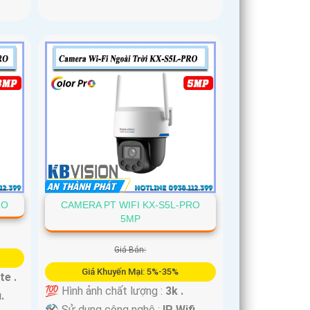
RO
CAMERA PT WIFI KX-S5L-PRO
5MP
Giá Bán:
Giá Khuyến Mại: 5%-35%
te .
💯 Hình ảnh chất lượng :
3k .
.
⚒ Sử dụng công nghệ :
IP Wifi.