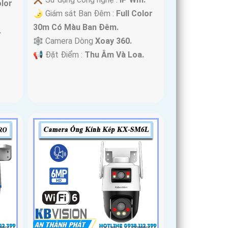
olor
🌛 Giám sát Ban Đêm :
Full Color
30m Có Màu Ban Ðêm.
.
🕸️ Camera Dòng
Xoay 360.
️📢 Đặt Điểm :
Thu Âm Và Loa.