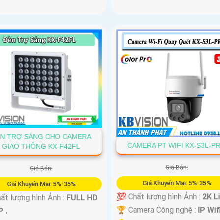
N TRỢ SÁNG CHO CAMERA
CAMERA PT WIFI KX-S3L-P
GIAO THÔNG KX-F42FL
Giá Bán:
Giá Bán:
Giá Khuyến Mại: 5%-35%
Giá Khuyến Mại: 5%-35%
💯 Chất lượng hình Ảnh :
2K Li
ất lượng hình Ảnh :
FULL HD
🏆 Camera Công nghệ :
IP Wifi
 .