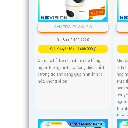
CAMERA KX-AM10W
Giá Bán: 2,100,000 ₫
Giá Khuyến Mại: 1,600,000 ₫
Camera hỗ trợ nhìn đêm nhờ hồng
Một đ
ngoại thông minh, tự động điều chỉnh
là tín
cường độ ánh sáng giúp hình ảnh rõ
hợp mi
nét, không bị lóa
trực t
bạn m
chuyệ
người 
thẻ n
thực s
minh,