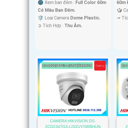
🌚 Xem ban đêm :
Full Color 60m
60m 
Có Màu Ban Ðêm.
🎲 C
🛡 Loại Camera
Dome Plastic.
️⇝ Tí
️➲ Tích Hợp :
Thu Âm.
CAMERA HIKVISION DS-
2CD2347G3-LIS2UY/SRBHUN
2