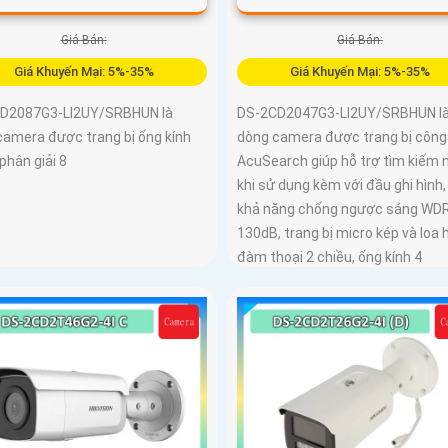
Giá Bán:
Giá Bán:
Giá Khuyến Mại: 5%-35%
Giá Khuyến Mại: 5%-35%
D2087G3-LI2UY/SRBHUN là
DS-2CD2047G3-LI2UY/SRBHUN l
camera được trang bị ống kính
dòng camera được trang bị công
phân giải 8
AcuSearch giúp hỗ trợ tìm kiếm 
khi sử dụng kèm với đầu ghi hình
khả năng chống ngược sáng WD
130dB, trang bị micro kép và loa 
đàm thoại 2 chiều, ống kính 4