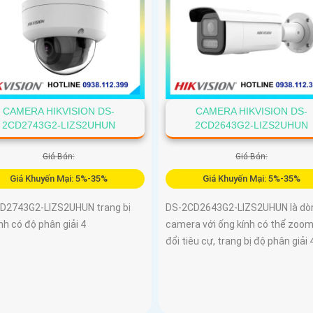
CAMERA HIKVISION DS-
CAMERA HIKVISION DS-
2CD2743G2-LIZS2UHUN
2CD2643G2-LIZS2UHUN
Giá Bán:
Giá Bán:
Giá Khuyến Mại: 5%-35%
Giá Khuyến Mại: 5%-35%
D2743G2-LIZS2UHUN trang bị
DS-2CD2643G2-LIZS2UHUN là dò
nh có độ phân giải 4
camera với ống kính có thể zoom
đổi tiêu cự, trang bị độ phân giải 