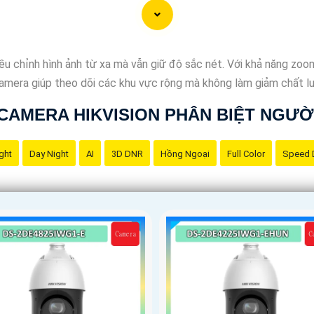
 chỉnh hình ảnh từ xa mà vẫn giữ độ sắc nét. Với khả năng zoom
. Camera giúp theo dõi các khu vực rộng mà không làm giảm chất l
CAMERA HIKVISION PHÂN BIỆT NGƯỜ
ght
Day Night
AI
3D DNR
Hồng Ngoại
Full Color
Speed