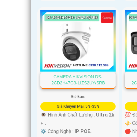
CAMERA HIKVISION DS-
2CD2H47G3-LIZS2UY/SRB
2C
Giá Bán:
Giá Khuyến Mại: 5%-35%
👁 Hình Ành Chất Lượng :
Ultra 2k
💯 Độ
+ .
⚜️ C
⚙ Công Nghệ :
IP POE.
🔴 Nh