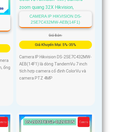
CAMERA IP HIKVISION DS-
2SE7C432MW-AEB(14F1)
Giá Bán:
Giá Khuyến Mại: 5%-35%
Camera IP Hikvision DS-2SE7C432MW-
amera
AEB(14F1) là dòng TandemVu 7 inch
n, ống
tích hợp camera cố định ColorVu và
camera PTZ 4MP