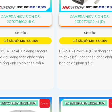
CAMERA HIKVISION DS-
CAMERA HIKVISION DS-
2CD2T46G2-4I C
2CD2T26G2-4I (D)
Giá Bán:
Giá Bán:
Giá Khuyến Mại: 5%-35%
Giá Khuyến Mại: 5%-35%
D2T46G2-4I C là dòng camera
DS-2CD2T26G2-4I (D) là dòng c
kế kiểu dáng thân chắc chắn,
thiết kế kiểu dáng thân chắc chắ
bị ống kính có độ phân giải 4
kính có độ phân giải 2