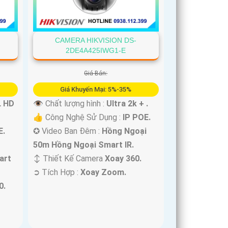
CAMERA HIKVISION DS-
2DE4A425IWG1-E
Giá Bán:
Giá Khuyến Mại: 5%-35%
L HD
👁 Chất lượng hình :
Ultra 2k + .
👍 Công Nghệ Sử Dụng :
IP POE.
E.
✪ Video Ban Đêm :
Hồng Ngoại
50m Hồng Ngoại Smart IR.
art
↕️ Thiết Kế Camera
Xoay 360.
️➲ Tích Hợp :
Xoay Zoom.
0.