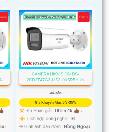
CAMERA HIKVISION DS-
UN
2CD2T47G3-LIS2UY/SRBHUN
Giá Bán:
Giá Khuyến Mại: 5%-35%
🏾 .
🔅 Độ Phân giải :
Ultra 4k 👍🏾 .
⚜️ Tích hợp công nghệ :
IP.
oại
❈ Hình ảnh ban đêm :
Hồng Ngoại