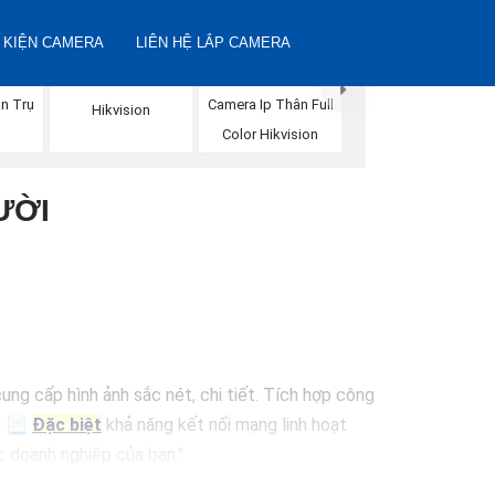
 KIỆN CAMERA
LIÊN HỆ LẮP CAMERA
Camera IP Full Color
n Trụ
Camera Ip Thân Full
Hikvision
n
Color Hikvision
ƯỜI
ung cấp hình ảnh sắc nét, chi tiết. Tích hợp công
o. 📃
Đặc biệt
khả năng kết nối mạng linh hoạt
c doanh nghiệp của bạn."