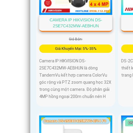
CAMERA IP HIKVISION DS-
2SE7C432MW-AEBHUN
Giá Bán:
Giá Khuyến Mại: 5%-35%
Camera IP HIKVISION DS-
DS-2C
2SE7C432MW-AEBHUN là dòng
thiết 
TandemVu kết hợp camera ColorVu
trang 
góc rộng và PTZ zoom quang học 32X
trong cùng một camera. Độ phân giải
4MP hồng ngoại 200m chuẩn nén H