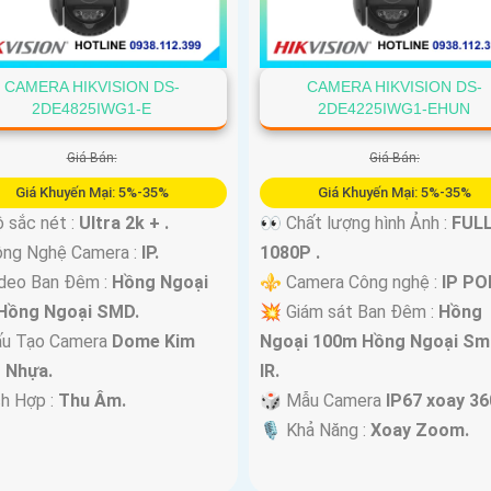
CAMERA HIKVISION DS-
CAMERA HIKVISION DS-
2DE4825IWG1-E
2DE4225IWG1-EHUN
Giá Bán:
Giá Bán:
Giá Khuyến Mại: 5%-35%
Giá Khuyến Mại: 5%-35%
 sắc nét :
Ultra 2k + .
👀 Chất lượng hình Ảnh :
FUL
ông Nghệ Camera :
IP.
1080P .
deo Ban Đêm :
Hồng Ngoại
⚜️ Camera Công nghệ :
IP PO
Hồng Ngoại SMD.
💥 Giám sát Ban Đêm :
Hồng
ấu Tạo Camera
Dome Kim
Ngoại 100m Hồng Ngoại Sm
+ Nhựa.
IR.
ch Hợp :
Thu Âm.
🎲 Mẫu Camera
IP67 xoay 36
️🎙 Khả Năng :
Xoay Zoom.