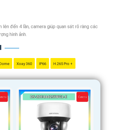
 lên đến 4 lần, camera giúp quan sát rõ ràng các
ượng hình ảnh.
I
 Dome
Xoay 360
IP66
H.265 Pro +