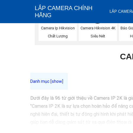
LẮP CAMERA CHÍNH
LẮP CAMERA
HÃNG
Báo Gi
Camera Ip Hikvision
Camera Hikvision 4K
H
Chất Lượng
Siêu Nét
CA
Dưới đây là 96 từ giới thiệu về Camera IP 2K là g
"Camera IP 2K là sự lựa chọn hoàn hảo để nâng cao
nghệ hiện đại, thiết bị tự động ghi hình khi phát 
giúp bạn dễ dàng giám sát từ xa qua điện thoại di