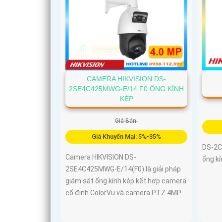
CAMERA HIKVISION DS-
2SE4C425MWG-E/14 F0 ỐNG KÍNH
KÉP
Giá Bán:
Giá Khuyến Mại: 5%-35%
DS-2C
Camera HIKVISION DS-
ống kí
2SE4C425MWG-E/14(F0) là giải pháp
giám sát ống kính kép kết hợp camera
cố định ColorVu và camera PTZ 4MP