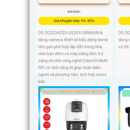
Giá Bán:
Giá Khuyến Mại: 5%-35%
DS-2CD2347G3-LIS2UY/SRBHUN là
DS-2C
dòng camera thiết kế kiểu dáng dome
dòng 
nhỏ gọn phù hợp lắp đặt trong nhà,
có độ 
nhìn ban đêm có màu bằng đèn trợ
sáng và nhờ công nghệ ColorVU HikAI-
ISP, có tính năng AI giúp nhận diện
người và phương tiện, tích hợp micro
kép