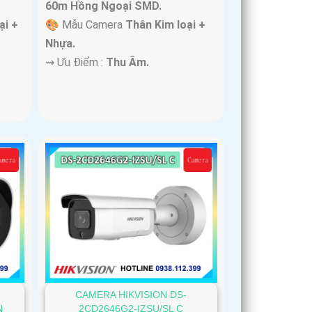
60m Hồng Ngoại SMD.
ại +
🎨 Mẫu Camera
Thân Kim loại +
Nhựa.
️⇝ Ưu Điểm :
Thu Âm.
CAMERA HIKVISION DS-
N
2CD2646G2-IZSU/SL C