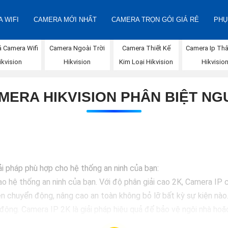
 WIFI
CAMERA MỚI NHẤT
CAMERA TRỌN GÓI GIÁ RẺ
PHỤ
á Camera Wifi
Camera Ngoài Trời
Camera Thiết Kế
Camera Ip Thâ
ikvision
Hikvision
Kim Loại Hikvision
Hikvisio
MERA HIKVISION PHÂN BIỆT NG
iải pháp phù hợp cho hệ thống an ninh của bạn:
 hệ thống an ninh của bạn. Với độ phân giải cao 2K, Camera IP c
hiện chuyển động, nâng cao an toàn không bỏ lỡ bất kỳ sự kiện nà
 động. Camera IP 2K là giải pháp hiệu quả để bảo vệ ngôi nhà hoặ