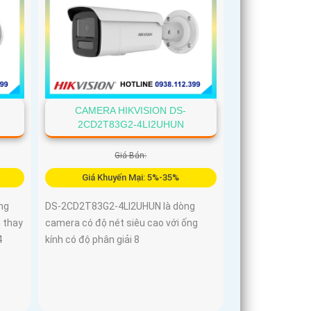
CAMERA HIKVISION DS-
2CD2T83G2-4LI2UHUN
Giá Bán:
Giá Khuyến Mại: 5%-35%
ng
DS-2CD2T83G2-4LI2UHUN là dòng
 thay
camera có độ nét siêu cao với ống
4
kính có độ phân giải 8