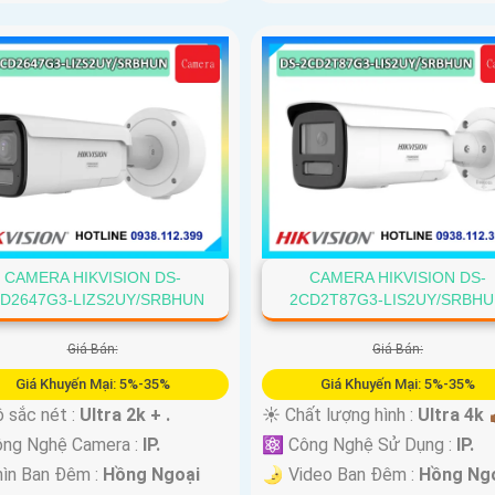
CAMERA HIKVISION DS-
CAMERA HIKVISION DS-
D2647G3-LIZS2UY/SRBHUN
2CD2T87G3-LIS2UY/SRBH
Giá Bán:
Giá Bán:
Giá Khuyến Mại: 5%-35%
Giá Khuyến Mại: 5%-35%
 sắc nét :
Ultra 2k + .
☀️ Chất lượng hình :
Ultra 4k 👍
ông Nghệ Camera :
IP.
⚛️ Công Nghệ Sử Dụng :
IP.
ìn Ban Đêm :
Hồng Ngoại
🌛 Video Ban Đêm :
Hồng Ng