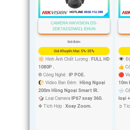
'
CAMERA HIKVISION DS-
2DE7A232IWG1-EHUN
Giá Bán:
Giá Khuyến Mại: 5%-35%
🔆 Hình Ành Chất Lượng :
FULL HD
👁 Độ
1080P .
👍 C
®️ Công Nghệ :
IP POE.
🔴 Vi
🌔 Video Ban Đêm :
Hồng Ngoại
10m 
200m Hồng Ngoại Smart IR.
🌧️ C
🎲 Loại Camera
IP67 xoay 360.
loại 
️✤ Tích Hợp :
Xoay Zoom.
️➲ Tí