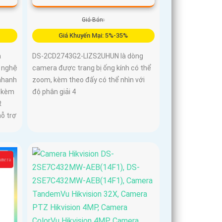
Giá Bán:
Giá Khuyến Mại: 5%-35%
à
DS-2CD2743G2-LIZS2UHUN là dòng
 nghệ
camera được trang bị ống kính có thể
nhanh
zoom, kèm theo đấy có thể nhìn với
, kèm
độ phân giải 4
R
hỗ trợ