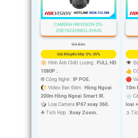
'
CAMERA HIKVISION DS-
2DE7A232IWG1-EHUN
Giá Bán:
Giá Khuyến Mại: 5%-35%
🔆 Hình Ành Chất Lượng :
FULL HD
👁 Độ
1080P .
👍 C
®️ Công Nghệ :
IP POE.
🔴 Vi
🌔 Video Ban Đêm :
Hồng Ngoại
10m 
200m Hồng Ngoại Smart IR.
🌧️ C
🎲 Loại Camera
IP67 xoay 360.
loại 
️✤ Tích Hợp :
Xoay Zoom.
️➲ Tí