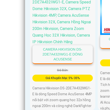
CAMERA HIKVISION DS-
2DE7A432IWG1-E DÒNG
ACUSENSE
Giá Bán:
Camer
Giá Khuyến Mại: 5%-35%
E là 
Tích 
Camera Hikvision DS-2DE7A432IWG1-
zoom 
E là dòng Speed Dome AcuSense 4MP
learni
nổi bật với zoom quang học 32x hồng
AI Ac
ngoại 200m và công nghệ DarkFighter
và phư