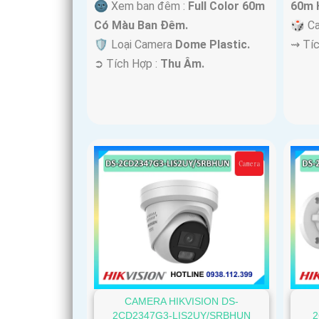
🌚 Xem ban đêm :
Full Color 60m
60m 
Có Màu Ban Ðêm.
🎲 C
🛡 Loại Camera
Dome Plastic.
️⇝ Tí
️➲ Tích Hợp :
Thu Âm.
CAMERA HIKVISION DS-
2CD2347G3-LIS2UY/SRBHUN
2