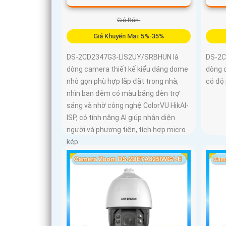
Giá Bán:
Giá Khuyến Mại: 5%-35%
DS-2CD2347G3-LIS2UY/SRBHUN là
DS-2C
dòng camera thiết kế kiểu dáng dome
dòng 
nhỏ gọn phù hợp lắp đặt trong nhà,
có độ 
nhìn ban đêm có màu bằng đèn trợ
sáng và nhờ công nghệ ColorVU HikAI-
ISP, có tính năng AI giúp nhận diện
người và phương tiện, tích hợp micro
kép