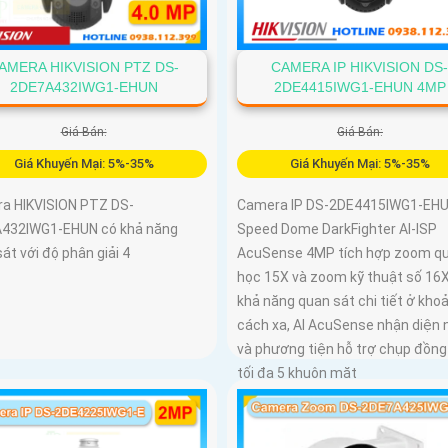
AMERA HIKVISION PTZ DS-
CAMERA IP HIKVISION DS
2DE7A432IWG1-EHUN
2DE4415IWG1-EHUN 4MP
Giá Bán:
Giá Bán:
Giá Khuyến Mại: 5%-35%
Giá Khuyến Mại: 5%-35%
a HIKVISION PTZ DS-
Camera IP DS-2DE4415IWG1-EH
432IWG1-EHUN có khả năng
Speed Dome DarkFighter AI-ISP
át với độ phân giải 4
AcuSense 4MP tích hợp zoom q
học 15X và zoom kỹ thuật số 16
khả năng quan sát chi tiết ở kho
cách xa, AI AcuSense nhận diện 
và phương tiện hỗ trợ chụp đồng
tối đa 5 khuôn mặt