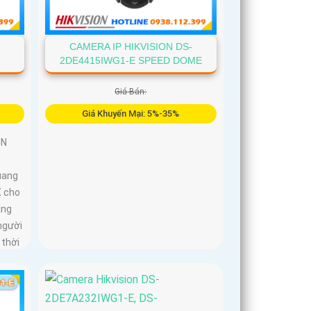
-
CAMERA IP HIKVISION DS-
2DE4415IWG1-E SPEED DOME
Giá Bán:
Giá Khuyến Mại: 5%-35%
UN
uang
X cho
ảng
người
 thời