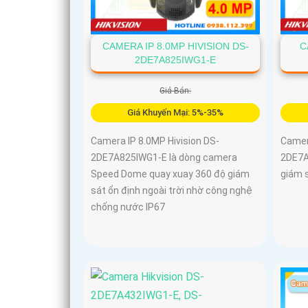
CAMERA IP 8.0MP HIVISION DS-
C
2DE7A825IWG1-E
Giá Bán:
Giá Khuyến Mại: 5%-35%
Camera IP 8.0MP Hivision DS-
Camer
2DE7A825IWG1-E là dòng camera
2DE7A
Speed Dome quay xuay 360 độ giám
giám s
sát ổn định ngoài trời nhờ công nghệ
chống nước IP67