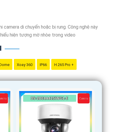
khi camera di chuyển hoặc bị rung. Công nghệ này
thiểu hiện tượng mờ nhòe trong video
I
 Dome
Xoay 360
IP66
H.265 Pro +