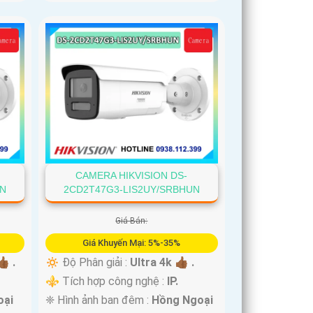
CAMERA HIKVISION DS-
UN
2CD2T47G3-LIS2UY/SRBHUN
Giá Bán:
Giá Khuyến Mại: 5%-35%
🏾 .
🔅 Độ Phân giải :
Ultra 4k 👍🏾 .
⚜️ Tích hợp công nghệ :
IP.
oại
❈ Hình ảnh ban đêm :
Hồng Ngoại