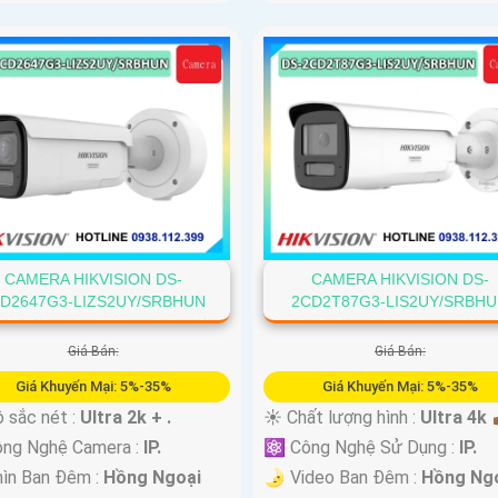
CAMERA HIKVISION DS-
CAMERA HIKVISION DS-
D2647G3-LIZS2UY/SRBHUN
2CD2T87G3-LIS2UY/SRBH
Giá Bán:
Giá Bán:
Giá Khuyến Mại: 5%-35%
Giá Khuyến Mại: 5%-35%
 sắc nét :
Ultra 2k + .
☀️ Chất lượng hình :
Ultra 4k 👍
ông Nghệ Camera :
IP.
⚛️ Công Nghệ Sử Dụng :
IP.
ìn Ban Đêm :
Hồng Ngoại
🌛 Video Ban Đêm :
Hồng Ng