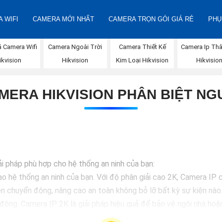
 WIFI
CAMERA MỚI NHẤT
CAMERA TRỌN GÓI GIÁ RẺ
PHỤ
á Camera Wifi
Camera Ngoài Trời
Camera Thiết Kế
Camera Ip Thâ
ikvision
Hikvision
Kim Loại Hikvision
Hikvisio
MERA HIKVISION PHÂN BIỆT NG
iải pháp phù hợp cho hệ thống an ninh của bạn:
 hệ thống an ninh của bạn. Với độ phân giải cao 2K, Camera IP c
hiện chuyển động, nâng cao an toàn không bỏ lỡ bất kỳ sự kiện nà
 động. Camera IP 2K là giải pháp hiệu quả để bảo vệ ngôi nhà hoặ