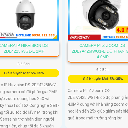
CAMERA PTZ ZOOM DS-
CAMERA IP HIKVISION DS-
2DE7A425IWG1-E ĐỘ PHÂN G
2DE4225IWG1-E 2MP
4.0MP
Giá Bán:
Giá Bán:
Giá Khuyến Mại: 5%-35%
Giá Khuyến Mại: 5%-35%
a IP Hikvision DS-2DE4225IWG1-
Camera PTZ Zoom DS-
dòng camera có độ phân giải 2MP
2DE7A425IWG1-E có độ phân giải
hợp zoom quang học 25X và
4.0MP cùng với khả năng zoom 
kỹ thuật số 16X Công nghệ Self-
học lên đến 25x giúp giám sát hi
ng tối ưu tốc độ lấy nét, trong khi
quả trong môi trường rộng lớn
uSense hỗ trợ nhận diện người
ơng tiện, chụp tối đa 5 khuôn