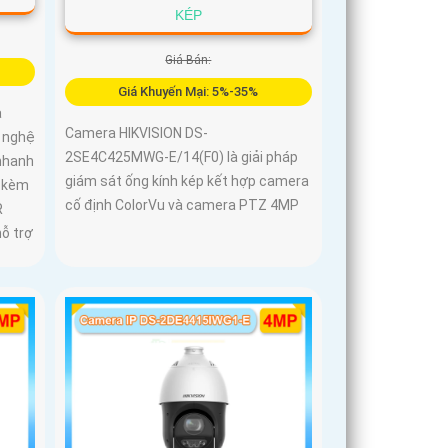
KÉP
Giá Bán:
Giá Khuyến Mại: 5%-35%
à
Camera HIKVISION DS-
 nghệ
2SE4C425MWG-E/14(F0) là giải pháp
nhanh
giám sát ống kính kép kết hợp camera
, kèm
cố định ColorVu và camera PTZ 4MP
R
hỗ trợ