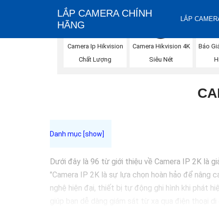
LẮP CAMERA CHÍNH
LẮP CAMERA
HÃNG
Báo Gi
Camera Ip Hikvision
Camera Hikvision 4K
H
Chất Lượng
Siêu Nét
CA
Dưới đây là 96 từ giới thiệu về Camera IP 2K là g
"Camera IP 2K là sự lựa chọn hoàn hảo để nâng cao
nghệ hiện đại, thiết bị tự động ghi hình khi phát 
giúp bạn dễ dàng giám sát từ xa qua điện thoại di