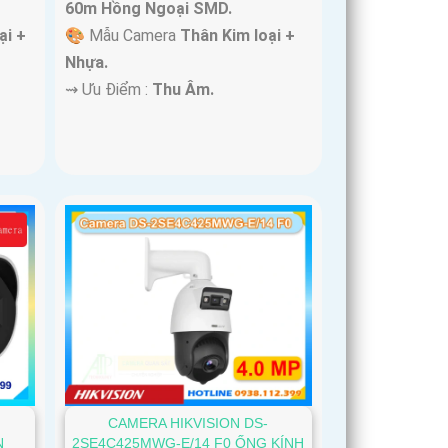
60m Hồng Ngoại SMD.
ại +
🎨 Mẫu Camera
Thân Kim loại +
Nhựa.
️⇝ Ưu Điểm :
Thu Âm.
CAMERA HIKVISION DS-
N
2SE4C425MWG-E/14 F0 ỐNG KÍNH