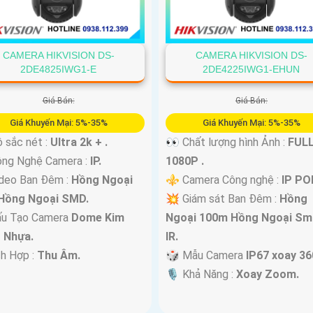
CAMERA HIKVISION DS-
CAMERA HIKVISION DS-
2DE4825IWG1-E
2DE4225IWG1-EHUN
Giá Bán:
Giá Bán:
Giá Khuyến Mại: 5%-35%
Giá Khuyến Mại: 5%-35%
 sắc nét :
Ultra 2k + .
👀 Chất lượng hình Ảnh :
FUL
ông Nghệ Camera :
IP.
1080P .
deo Ban Đêm :
Hồng Ngoại
⚜️ Camera Công nghệ :
IP PO
Hồng Ngoại SMD.
💥 Giám sát Ban Đêm :
Hồng
ấu Tạo Camera
Dome Kim
Ngoại 100m Hồng Ngoại Sm
+ Nhựa.
IR.
ch Hợp :
Thu Âm.
🎲 Mẫu Camera
IP67 xoay 36
️🎙 Khả Năng :
Xoay Zoom.