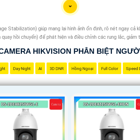
 Stabilization) giúp mang lại hình ảnh ổn định, rõ nét ngay cả 
uay hồi chuyển) để phát hiện và điều chỉnh các rung lắc, giảm 
CAMERA HIKVISION PHÂN BIỆT NGƯỜ
ght
Day Night
AI
3D DNR
Hồng Ngoại
Full Color
Speed