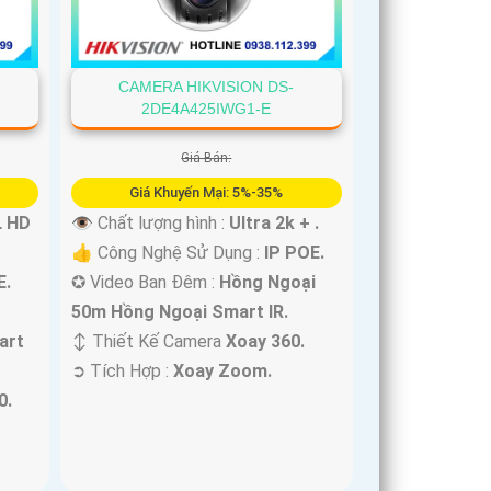
CAMERA HIKVISION DS-
2DE4A425IWG1-E
Giá Bán:
Giá Khuyến Mại: 5%-35%
L HD
👁 Chất lượng hình :
Ultra 2k + .
👍 Công Nghệ Sử Dụng :
IP POE.
E.
✪ Video Ban Đêm :
Hồng Ngoại
50m Hồng Ngoại Smart IR.
art
↕️ Thiết Kế Camera
Xoay 360.
️➲ Tích Hợp :
Xoay Zoom.
0.