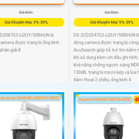
Giá Bán:
Giá Bán:
Giá Khuyến Mại: 5%-35%
Giá Khuyến Mại: 5%-35%
D2087G3-LI2UY/SRBHUN là
DS-2CD2047G3-LI2UY/SRBHUN l
camera được trang bị ống kính
dòng camera được trang bị công
phân giải 8
AcuSearch giúp hỗ trợ tìm kiếm 
khi sử dụng kèm với đầu ghi hình
khả năng chống ngược sáng WD
130dB, trang bị micro kép và loa 
đàm thoại 2 chiều, ống kính 4