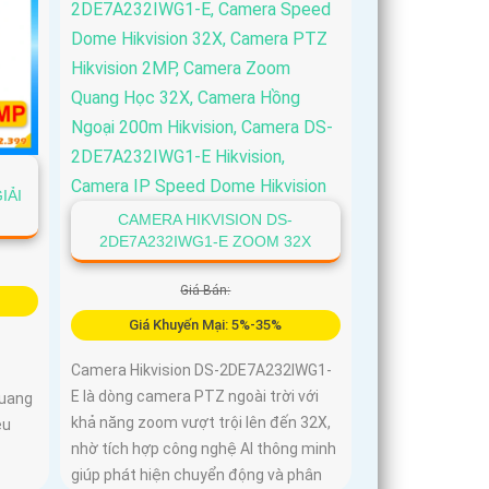
IẢI
CAMERA HIKVISION DS-
2DE7A232IWG1-E ZOOM 32X
Giá Bán:
Giá Khuyến Mại: 5%-35%
Camera Hikvision DS-2DE7A232IWG1-
E là dòng camera PTZ ngoài trời với
quang
khả năng zoom vượt trội lên đến 32X,
ệu
nhờ tích hợp công nghệ AI thông minh
giúp phát hiện chuyển động và phân