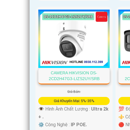
CAMERA HIKVISION DS-
2CD2H47G3-LIZS2UY/SRB
2C
Giá Bán:
Giá Khuyến Mại: 5%-35%
👁 Hình Ành Chất Lượng :
Ultra 2k
💯 Độ
+ .
⚜️ C
⚙ Công Nghệ :
IP POE.
🔴 Nh