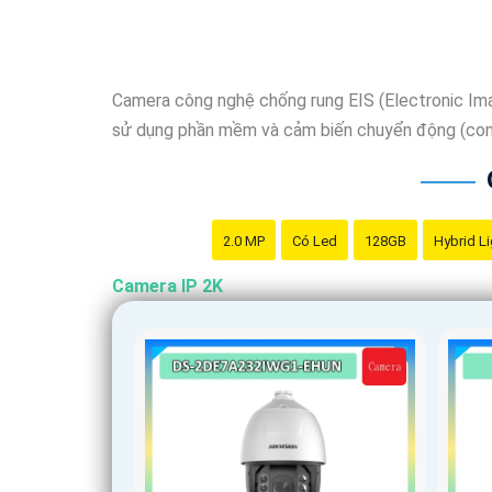
Camera công nghệ chống rung EIS (Electronic Image
sử dụng phần mềm và cảm biến chuyển động (con q
2.0 MP
Có Led
128GB
Hybrid Li
Camera IP 2K