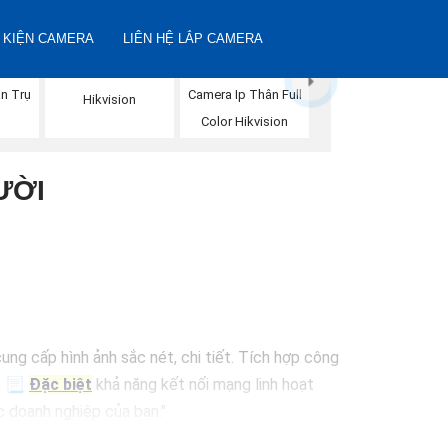
 KIỆN CAMERA
LIÊN HỆ LẮP CAMERA
Camera IP Full Color
n Trụ
Camera Ip Thân Full
Hikvision
n
Color Hikvision
ƯỜI
ung cấp hình ảnh sắc nét, chi tiết. Tích hợp công
o. 📃
Đặc biệt
khả năng kết nối mạng linh hoạt
c doanh nghiệp của bạn."