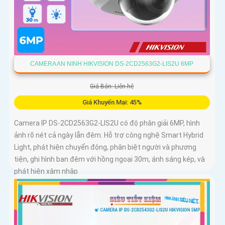
CAMERA AN NINH HIKVISION DS-2CD2563G2-LIS2U 6MP
Giá Bán: Liên hệ
Giá Khuyến Mại: 45%
Camera IP DS-2CD2563G2-LIS2U có độ phân giải 6MP, hình
ảnh rõ nét cả ngày lẫn đêm. Hỗ trợ công nghệ Smart Hybrid
Light, phát hiện chuyển động, phân biệt người và phương
tiện, ghi hình ban đêm với hồng ngoại 30m, ánh sáng kép, và
phát hiện xâm nhập