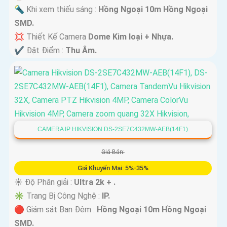
🔦 Khi xem thiếu sáng :
Hồng Ngoại 10m Hồng Ngoại
SMD.
💢 Thiết Kế Camera
Dome Kim loại + Nhựa.
️✔️ Đặt Điểm :
Thu Âm.
CAMERA IP HIKVISION DS-2SE7C432MW-AEB(14F1)
Giá Bán:
Giá Khuyến Mại: 5%-35%
☀️ Độ Phân giải :
Ultra 2k + .
✳️ Trang Bị Công Nghệ :
IP.
🔴 Giám sát Ban Đêm :
Hồng Ngoại 10m Hồng Ngoại
SMD.