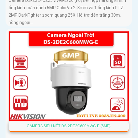
Camera DS-2SE4C225MWG-E/26 (F0) kết hợp hai ống kính: 1
ống kính toàn cảnh 6MP ColorVu 2. 8mm và 1 ống kính PTZ
2MP DarkFighter zoom quang 25X. Hỗ trợ đèn trắng 30m,
hồng ngoại...
CAMERA SIÊU NÉT DS-2DE2C600MWG-E (6MP)