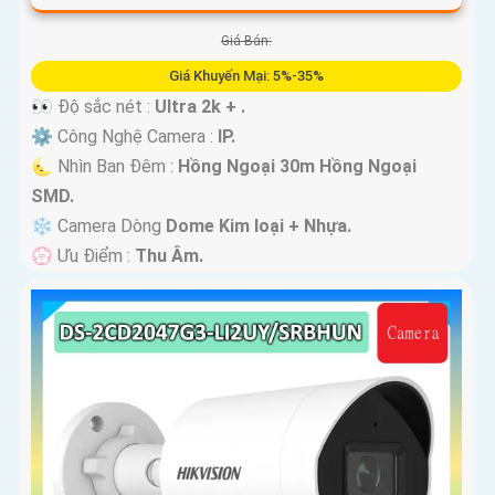
Giá Bán:
Giá Khuyến Mại: 5%-35%
👀 Độ sắc nét :
Ultra 2k + .
⚙ Công Nghệ Camera :
IP.
🌜 Nhìn Ban Đêm :
Hồng Ngoại 30m Hồng Ngoại
SMD.
❄ Camera Dòng
Dome Kim loại + Nhựa.
️💮 Ưu Điểm :
Thu Âm.