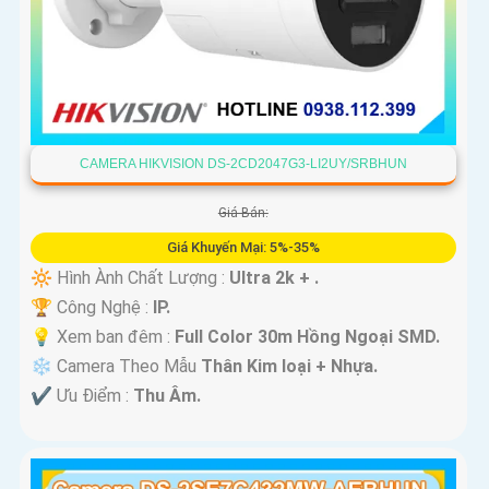
CAMERA HIKVISION DS-2CD2047G3-LI2UY/SRBHUN
Giá Bán:
Giá Khuyến Mại: 5%-35%
🔆 Hình Ành Chất Lượng :
Ultra 2k + .
🏆 Công Nghệ :
IP.
💡 Xem ban đêm :
Full Color 30m Hồng Ngoại SMD.
❄ Camera Theo Mẫu
Thân Kim loại + Nhựa.
️✔️ Ưu Điểm :
Thu Âm.