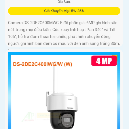
Giá Bán:
Giá Khuyến Mại: 5%-35%
Camera DS-2DE2C600MWG-E độ phân giải 6MP ghi hình sắc
nét trong mọi điều kiện. Góc xoay linh hoạt Pan 340° và Tilt
105°, hỗ trợ đàm thoại hai chiều, phát hiện chuyển động
người, ghi hình ban đêm có màu với đèn ánh sáng trắng 30m,
lưu trữ lên tới 512GB, phù hợp giám sát toàn diện