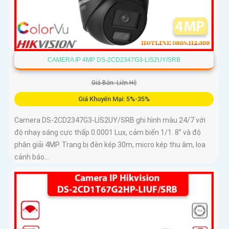
CAMERA IP 4MP DS-2CD2347G3-LIS2UY/SRB
Giá Bán: Liên Hệ
Giá Khuyến Mại: 5%-35%
Camera DS-2CD2347G3-LIS2UY/SRB ghi hình màu 24/7 với
độ nhạy sáng cực thấp 0.0001 Lux, cảm biến 1/1. 8” và độ
phân giải 4MP. Trang bị đèn kép 30m, micro kép thu âm, loa
cảnh báo...