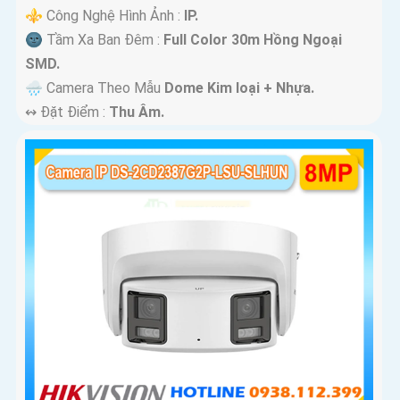
⚜️ Công Nghệ Hình Ảnh :
IP.
🌚 Tầm Xa Ban Đêm :
Full Color 30m Hồng Ngoại
SMD.
🌧️ Camera Theo Mẫu
Dome Kim loại + Nhựa.
️↭ Đặt Điểm :
Thu Âm.