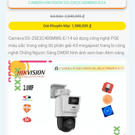
CAMERA HIKVISION DS-2SE2C400MWG-E/14
Giá Bán: 2,840,000 ₫
Giá Khuyến Mại: 1,988,000 ₫
Camera DS-2SE2C400MWG-E/14 sử dụng công nghệ POE
màu sắc trong sáng độ phân giải 4.0 megapixel trang bị công
nghệ Chống Ngược Sáng DWDR hình ảnh xem ban đêm sáng
đẹp với Full Color 30m có màu như ban ngày thiết kế Plastic
đẹp mắt trang bị khả năng giám sát xa với zoom vật lý 16x
camera tích hợp tính năng thông minh phân biệt người và
phương tiện và chức năng thu âm và loa to rõ