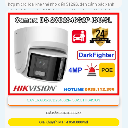
hợp micro, loa, khe thẻ nhớ đến 512GB, đèn cảnh báo xanh
đỏ và chống nước IP67, thích hợp giám sát ngoài trời hiệu
quả
CAMERA DS-2CD2346G2P-ISU/SL HIKVISION
Giá Bán: 7.870.000vnd
Giá Khuyến Mại: 4 950.000vnd