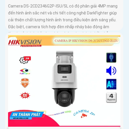
Camera DS-2CD2346G2P-ISU/SL có độ phân giải 4MP mang
đến hình ảnh sắc nét và chi tiết công nghệ DarkFighter giúp
cải thiện chất lượng hình ảnh trong điều kiện ánh sáng yếu.
Đặc biệt, camera tích hợp đèn nhấp nháy báo động âm
thanh cảnh báo kẻ xâm nhập và âm thanh hai chiều, hỗ trợ
giám sát an ninh hiệu quả