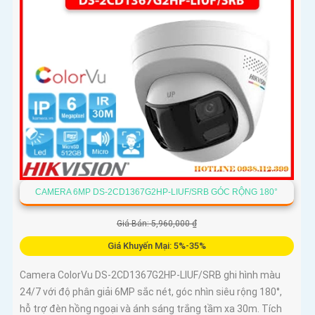
CAMERA 6MP DS-2CD1367G2HP-LIUF/SRB GÓC RỘNG 180°
Giá Bán: 5,960,000 ₫
Giá Khuyến Mại: 5%-35%
Camera ColorVu DS-2CD1367G2HP-LIUF/SRB ghi hình màu
24/7 với độ phân giải 6MP sắc nét, góc nhìn siêu rộng 180°,
hỗ trợ đèn hồng ngoại và ánh sáng trắng tầm xa 30m. Tích