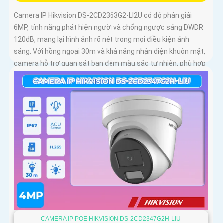
Camera IP Hikvision DS-2CD2363G2-LI2U có độ phân giải
6MP, tính năng phát hiện người và chống ngược sáng DWDR
120dB, mang lại hình ảnh rõ nét trong mọi điều kiện ánh
sáng. Với hồng ngoại 30m và khả năng nhận diện khuôn mặt,
camera hỗ trợ quan sát ban đêm màu sắc tự nhiên, phù hợp
cho công trình
CAMERA IP POE HIKVISION DS-2CD2347G2H-LIU