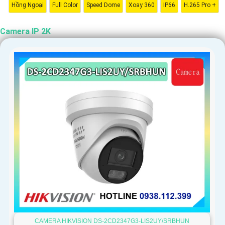
'
Hồng Ngoại
Full Color
Speed Dome
Xoay 360
IP66
H.265 Pro +
Camera IP 2K
CAMERA HIKVISION DS-2CD2347G3-LIS2UY/SRBHUN