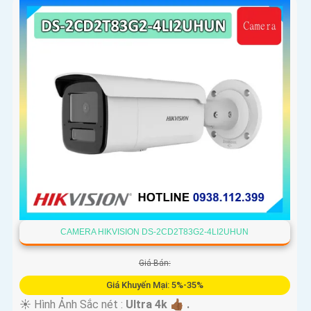
CAMERA HIKVISION DS-2CD2T83G2-4LI2UHUN
Giá Bán:
Giá Khuyến Mại: 5%-35%
☀️ Hình Ảnh Sắc nét :
Ultra 4k 👍🏾 .