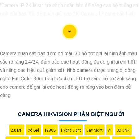
"Camera IP 2K là sự lựa chọn hoàn hảo để nâng cao hệ thống an
ninh của bạn. Với độ phân giải cao 2K, Camera IP cung cấp hình
ảnh sắc nét, chi tiết. Tích hợp công nghệ hiện đại, thiết bị tự
động ghi hình khi phát hiện chuyển động, nâng cao an toàn
không bỏ lỡ bất kỳ sự kiện nào. 📃
Đặc biệt
khả năng kết nối
mạng linh hoạt giúp bạn dễ dàng giám sát từ xa qua điện thoại di
Camera quan sát ban đêm có màu 30 hỗ trợ ghi lại hình ảnh màu
động. Camera IP 2K là giải pháp hiệu quả để bảo vệ ngôi nhà
sắc rõ ràng 24/24, đảm bảo các hoạt động được ghi lại chi tiết
hoặc doanh nghiệp của bạn."
và nâng cao hiệu quả giám sát. Nhờ camera được trang bị công
nghệ Full Color 30m tích hợp đèn LED trợ sáng hỗ trợ ánh sáng
cho camera để ghi lại các hoạt động rõ ràng vào ban đêm dễ
dàng
CAMERA HIKVISION PHÂN BIỆT NGƯỜI
2.0 MP
Có Led
128GB
Hybrid Light
Day Night
AI
3D DNR