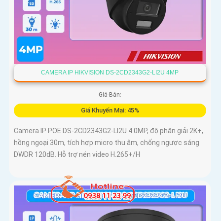
CAMERA IP HIKVISION DS-2CD2343G2-LI2U 4MP
Giá Bán:
Giá Khuyến Mại: 45%
Camera IP POE DS-2CD2343G2-LI2U 4.0MP, độ phân giải 2K+,
hồng ngoại 30m, tích hợp micro thu âm, chống ngược sáng
DWDR 120dB. Hỗ trợ nén video H.265+/H