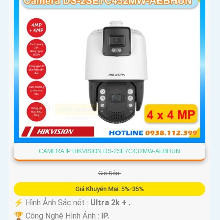
CAMERA IP HIKVISION DS-2SE7C432MW-AEBHUN
Giá Bán:
Giá Khuyến Mại: 5%-35%
️⚡ Hình Ảnh Sắc nét :
Ultra 2k + .
🏆 Công Nghệ Hình Ảnh :
IP.