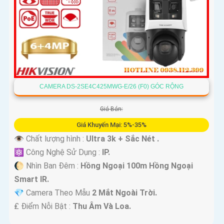
CAMERA DS-2SE4C425MWG-E/26 (F0) GÓC RỘNG
Giá Bán:
Giá Khuyến Mại: 5%-35%
👁 Chất lượng hình :
Ultra 3k + Sắc Nét .
⚛️ Công Nghệ Sử Dụng :
IP.
🌔 Nhìn Ban Đêm :
Hồng Ngoại 100m Hồng Ngoại
Smart IR.
💎 Camera Theo Mẫu
2 Mắt Ngoài Trời.
️₤ Điểm Nỗi Bật :
Thu Âm Và Loa.