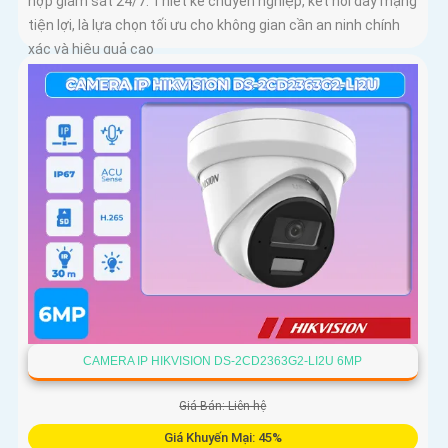
hợp giám sát 24/7. Thiết kế chuyên nghiệp, kết nối dây mạng
tiện lợi, là lựa chọn tối ưu cho không gian cần an ninh chính
xác và hiệu quả cao
CAMERA IP HIKVISION DS-2CD2363G2-LI2U 6MP
Giá Bán: Liên hệ
Giá Khuyến Mại: 45%