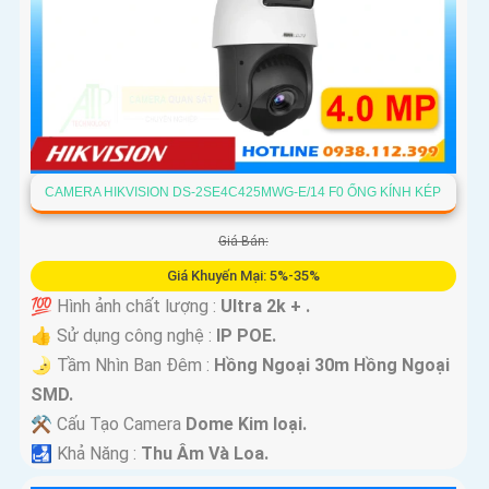
CAMERA HIKVISION DS-2SE4C425MWG-E/14 F0 ỐNG KÍNH KÉP
Giá Bán:
Giá Khuyến Mại: 5%-35%
💯 Hình ảnh chất lượng :
Ultra 2k + .
👍 Sử dụng công nghệ :
IP POE.
🌛 Tầm Nhìn Ban Đêm :
Hồng Ngoại 30m Hồng Ngoại
SMD.
⚒ Cấu Tạo Camera
Dome Kim loại.
️🛃 Khả Năng :
Thu Âm Và Loa.