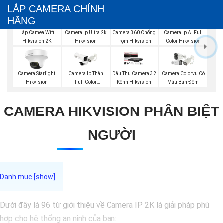
LẮP CAMERA CHÍNH
HÃNG
Lắp Camea Wifi
Camera Ip Ultra 2k
Camera 360 Chống
Camera Ip AI Full
Hikvision 2K
Hikvision
Trộm Hikvision
Color Hikvision
Camera Starlight
Camera Ip Thân
Đầu Thu Camera 32
Camera Colorvu Có
Hikvision
Full Color
Kênh Hikvision
Màu Ban Đêm
Hikvision
CAMERA HIKVISION PHÂN BIỆT
NGƯỜI
Dưới đây là 96 từ giới thiệu về Camera IP 2K là giải pháp phù
hợp cho hệ thống an ninh của bạn: