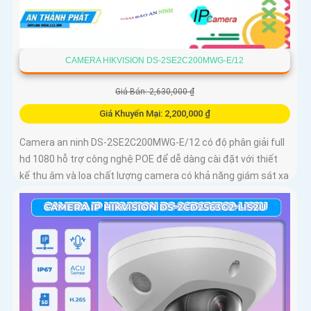
CAMERA HIKVISION DS-2SE2C200MWG-E/12
Giá Bán: 2,630,000 ₫
Giá Khuyến Mại: 2,200,000 ₫
Camera an ninh DS-2SE2C200MWG-E/12 có độ phân giải full
hd 1080 hỗ trợ công nghệ POE để dễ dàng cài đặt với thiết
kế thu âm và loa chất lượng camera có khả năng giám sát xa
với zoom vật lý 16x và chống ngược sáng DWDR Hình ảnh rõ
nét phân biệt được người và đối tượng khác Cảm biến video
CMOS cho màu sắc sắc nét chống báo động giả và chế độ
Full Color 30m giúp quan sát ban đêm hiệu quả.