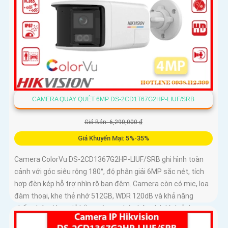
CAMERA QUAY QUÉT 6MP DS-2CD1T67G2HP-LIUF/SRB
Giá Bán: 6,290,000 ₫
Giá Khuyến Mại: 5%-35%
Camera ColorVu DS-2CD1367G2HP-LIUF/SRB ghi hình toàn
cảnh với góc siêu rộng 180°, độ phân giải 6MP sắc nét, tích
hợp đèn kép hỗ trợ nhìn rõ ban đêm. Camera còn có mic, loa
đàm thoại, khe thẻ nhớ 512GB, WDR 120dB và khả năng
chống báo động giả bằng công nghệ phân tích hình ảnh
thông minh