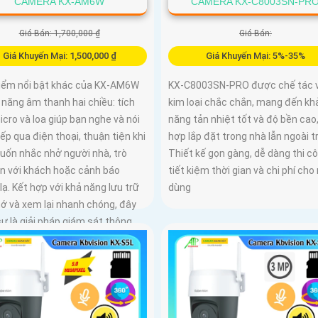
CAMERA KX-AM6W
CAMERA KX-C8003SN-PR
Giá Bán: 1,700,000 ₫
Giá Bán:
Giá Khuyến Mại: 1,500,000 ₫
Giá Khuyến Mại: 5%-35%
iểm nổi bật khác của KX‑AM6W
KX-C8003SN-PRO được chế tác v
h năng âm thanh hai chiều: tích
kim loại chắc chắn, mang đến kh
cro và loa giúp bạn nghe và nói
năng tản nhiệt tốt và độ bền cao
iếp qua điện thoại, thuận tiện khi
hợp lắp đặt trong nhà lẫn ngoài tr
uốn nhắc nhở người nhà, trò
Thiết kế gọn gàng, dễ dàng thi cô
n với khách hoặc cảnh báo
tiết kiệm thời gian và chi phí cho
lạ. Kết hợp với khả năng lưu trữ
dùng
hớ và xem lại nhanh chóng, đây
ự là giải pháp giám sát thông
 gọn nhẹ mà vô cùng hiệu quả