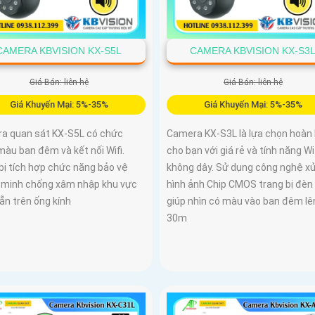
CAMERA KBVISION KX-S5L
CAMERA KBVISION KX-S3
Giá Bán: liên hệ
Giá Bán: liên hệ
Giá Khuyến Mại: 5%-35%
Giá Khuyến Mại: 5%-35%
a quan sát KX-S5L có chức
Camera KX-S3L là lựa chọn hoàn
àu ban đêm và kết nối Wifi.
cho bạn với giá rẻ và tính năng Wi
bị tích hợp chức năng bảo vệ
không dây. Sử dụng công nghệ xử
 minh chống xâm nhập khu vực
hình ảnh Chip CMOS trang bị đèn
ẵn trên ống kính
giúp nhìn có màu vào ban đêm lê
30m