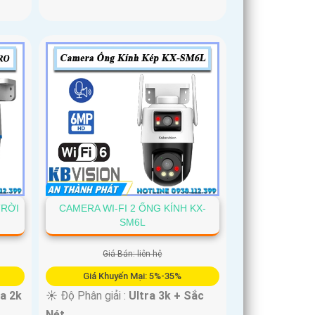
TRỜI
CAMERA WI-FI 2 ỐNG KÍNH KX-
SM6L
Giá Bán: liên hệ
Giá Khuyến Mại: 5%-35%
ra 2k
☀️ Độ Phân giải :
Ultra 3k + Sắc
Nét .