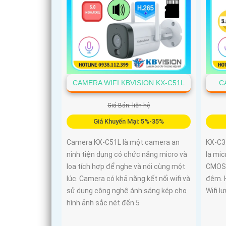
CAMERA WIFI KBVISION KX-C51L
C
Giá Bán: liên hệ
Giá Khuyến Mại: 5%-35%
Camera KX-C51L là một camera an
KX-C3
ninh tiện dụng có chức năng micro và
lạ mic
loa tích hợp để nghe và nói cùng một
CMOS 
lúc. Camera có khả năng kết nối wifi và
đêm. H
sử dụng công nghệ ánh sáng kép cho
Wifi l
hình ảnh sắc nét đến 5