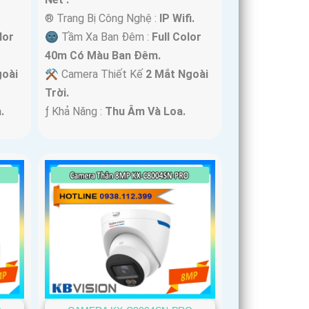
®️ Trang Bị Công Nghệ :
IP Wifi.
lor
🌚 Tầm Xa Ban Đêm :
Full Color
40m Có Màu Ban Ðêm.
goài
⚒ Camera Thiết Kế
2 Mắt Ngoài
Trời.
.
️ƒ Khả Năng :
Thu Âm Và Loa.