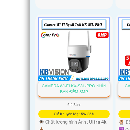
CAMERA WI-FI KX-S8L-PRO NHÌN
CA
BAN ĐÊM 8MP
Giá Bán:
Giá Khuyến Mại: 5%-35%
👁 Chất lượng hình Ảnh :
Ultra 4k
🦉 Độ
👍🏾 .
🕉️ C