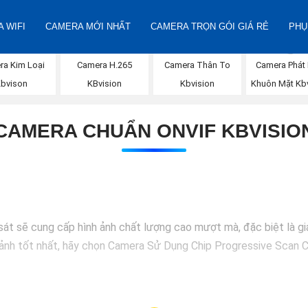
 WIFI
CAMERA MỚI NHẤT
CAMERA TRỌN GÓI GIÁ RẺ
PHỤ
Camera Phát 
ra Kim Loại
Camera H.265
Camera Thân To
Khuôn Mặt Kbv
Kbvison
KBvision
Kbvision
CAMERA CHUẨN ONVIF KBVISIO
sát sẽ cung cấp hình ảnh chất lượng cao mượt mà, đặc biệt là 
h ảnh tốt nhất, hãy chọn Camera Sử Dụng Chip Progressive Scan