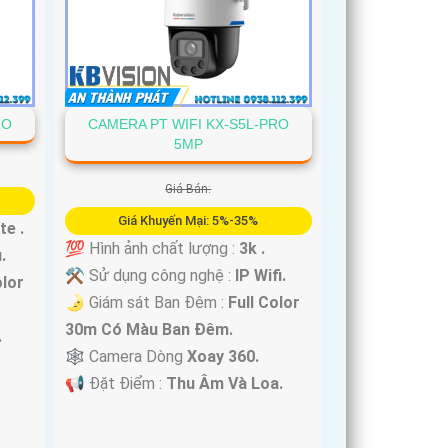
RO
CAMERA PT WIFI KX-S5L-PRO
5MP
Giá Bán:
Giá Khuyến Mại: 5%-35%
te .
💯 Hình ảnh chất lượng :
3k .
.
⚒ Sử dụng công nghệ :
IP Wifi.
olor
🌛 Giám sát Ban Đêm :
Full Color
30m Có Màu Ban Ðêm.
.
🕸️ Camera Dòng
Xoay 360.
️📢 Đặt Điểm :
Thu Âm Và Loa.