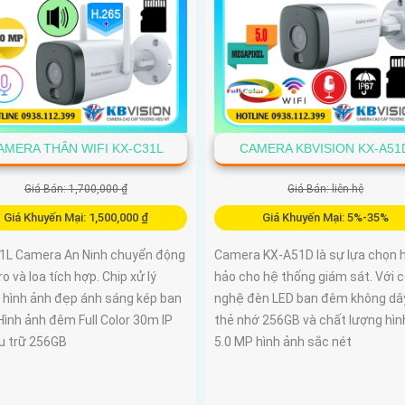
AMERA THÂN WIFI KX-C31L
CAMERA KBVISION KX-A51
Giá Bán: 1,700,000 ₫
Giá Bán: liên hệ
Giá Khuyến Mại: 1,500,000 ₫
Giá Khuyến Mại: 5%-35%
1L Camera An Ninh chuyển động
Camera KX-A51D là sự lựa chọn 
ro và loa tích hợp. Chip xử lý
hảo cho hệ thống giám sát. Với 
hình ảnh đẹp ánh sáng kép ban
nghệ đèn LED ban đêm không dâ
ình ảnh đêm Full Color 30m IP
thẻ nhớ 256GB và chất lượng hìn
ưu trữ 256GB
5.0 MP hình ảnh sắc nét