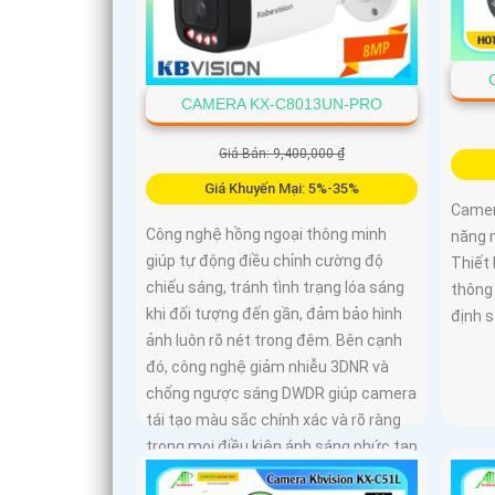
CAMERA KX-C8013UN-PRO
Giá Bán: 9,400,000 ₫
Giá Khuyến Mại: 5%-35%
Camer
Công nghệ hồng ngoại thông minh
năng m
giúp tự động điều chỉnh cường độ
Thiết 
chiếu sáng, tránh tình trạng lóa sáng
thông
khi đối tượng đến gần, đảm bảo hình
định s
ảnh luôn rõ nét trong đêm. Bên cạnh
đó, công nghệ giảm nhiễu 3DNR và
chống ngược sáng DWDR giúp camera
tái tạo màu sắc chính xác và rõ ràng
trong mọi điều kiện ánh sáng phức tạp
như ngược sáng mạnh hay thiếu sáng