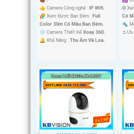
👍 Camera Công nghệ :
IP Wifi.
❂ Xe
🌈 Xem Được Ban Đêm :
Full
Có M
Color 30m Có Màu Ban Ðêm.
🔩 M
❄ Camera Thiết Kế
Xoay 360.
️➲ Ưu
️🔔 Khả Năng :
Thu Âm Và Loa.