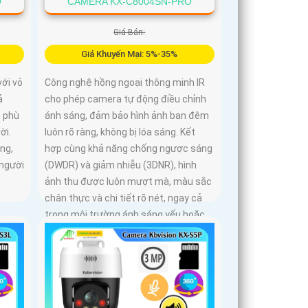
O
CAMERA KX-C8004SN-PRO
Giá Bán:
Giá Khuyến Mại: 5%-35%
ới vỏ
Công nghệ hồng ngoại thông minh IR
ả
cho phép camera tự động điều chỉnh
, phù
ánh sáng, đảm bảo hình ảnh ban đêm
ời.
luôn rõ ràng, không bị lóa sáng. Kết
ng,
hợp cùng khả năng chống ngược sáng
 người
(DWDR) và giảm nhiễu (3DNR), hình
ảnh thu được luôn mượt mà, màu sắc
chân thực và chi tiết rõ nét, ngay cả
trong môi trường ánh sáng yếu hoặc
ánh sáng phức tạp như ngược sáng
hoặc chói nắng