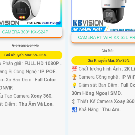
CAMERA 360° KX-S24P
CAMERA PT WIFI KX-S3L-P
Giá Bán: Liên Hệ
Giá Bán:
Giá Khuyến Mại: 5%-35%
Giá Khuyến Mại: 5%-35%
 Phân giải :
FULL HD 1080P .
💯 Chất lượng hình Ảnh :
2K Li
ng Bị Công Nghệ :
IP POE.
🏆 Camera Công nghệ :
IP Wifi
ầm Xa Ban Đêm :
Full Color
💡 Giám sát Ban Đêm :
Full C
ONVIF.
30m Hồng Ngoại SMD.
ấu Tạo Camera
Xoay 360.
↕️ Thiết Kế Camera
Xoay 360
ặt Điểm :
Thu Âm Và Loa.
️🛃 Khả Năng :
Thu Âm.