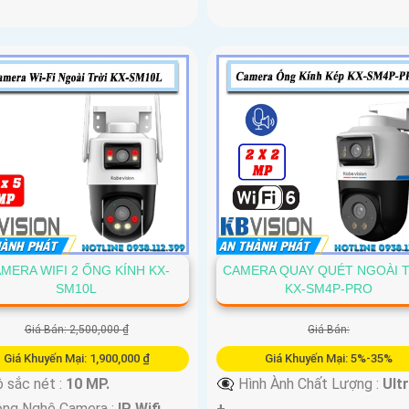
MERA WIFI 2 ỐNG KÍNH KX-
CAMERA QUAY QUÉT NGOÀI 
SM10L
KX-SM4P-PRO
Giá Bán: 2,500,000 ₫
Giá Bán:
Giá Khuyến Mại: 1,900,000 ₫
Giá Khuyến Mại: 5%-35%
 sắc nét :
10 MP.
👁️‍🗨 Hình Ành Chất Lượng :
Ult
ông Nghệ Camera :
IP Wifi.
+ .