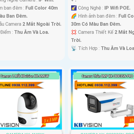
m ban đêm :
Full Color 40m
🌠 Công Nghệ :
IP Wifi POE.
àu Ban Ðêm.
🌈 Hình ảnh ban đêm :
Full Co
ẫu Camera
2 Mắt Ngoài Trời.
30m Có Màu Ban Ðêm.
 Điểm :
Thu Âm Và Loa.
💢 Camera Thiết Kế
2 Mắt N
Trời.
️📡 Tích Hợp :
Thu Âm Và Loa