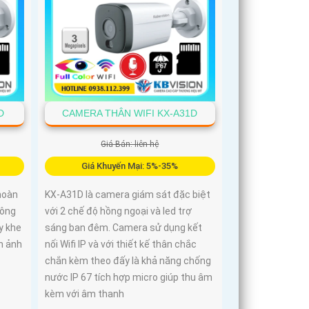
D
CAMERA THÂN WIFI KX-A31D
Giá Bán: liên hệ
Giá Khuyến Mại: 5%-35%
hoàn
KX-A31D là camera giám sát đặc biệt
công
với 2 chế độ hồng ngoại và led trợ
y khe
sáng ban đêm. Camera sử dụng kết
h ảnh
nối Wifi IP và với thiết kế thân chắc
chắn kèm theo đấy là khả năng chống
nước IP 67 tích hợp micro giúp thu âm
kèm với âm thanh