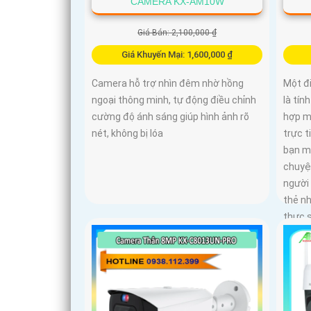
CAMERA KX-AM10W
Giá Bán: 2,100,000 ₫
Giá Khuyến Mại: 1,600,000 ₫
Camera hỗ trợ nhìn đêm nhờ hồng
Một đ
ngoại thông minh, tự động điều chỉnh
là tín
cường độ ánh sáng giúp hình ảnh rõ
hợp mi
nét, không bị lóa
trực t
bạn m
chuyệ
người 
thẻ n
thực s
minh,