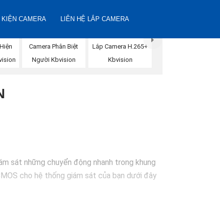
 KIỆN CAMERA
LIÊN HỆ LẮP CAMERA
Hiện
Camera Phân Biệt
Lắp Camera H.265+
ision
Người Kbvision
Kbvision
N
giám sát những chuyển động nhanh trong khung
 CMOS cho hệ thống giám sát của bạn dưới đây