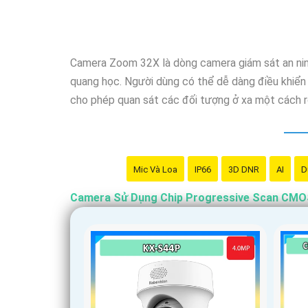
Camera Zoom 32X là dòng camera giám sát an ninh
quang học. Người dùng có thể dễ dàng điều khiển 
cho phép quan sát các đối tượng ở xa một cách rõ
Mic Và Loa
IP66
3D DNR
AI
D
Camera Sử Dụng Chip Progressive Scan CM