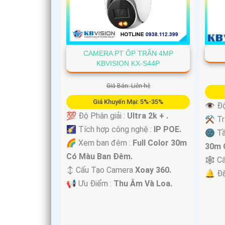
CAMERA PT ỐP TRẦN 4MP
'
KBVISION KX-S44P
Giá Bán: Liên hệ
Giá Khuyến Mại: 5%-35%
👁 Độ
💯 Độ Phân giải :
Ultra 2k + .
⚒ Tra
🌠 Tích hợp công nghệ :
IP POE.
🌚 T
🌈 Xem ban đêm :
Full Color 30m
30m 
Có Màu Ban Ðêm.
🕸️ C
↕️ Cấu Tạo Camera
Xoay 360.
️🔔 Đ
️📢 Ưu Điểm :
Thu Âm Và Loa.