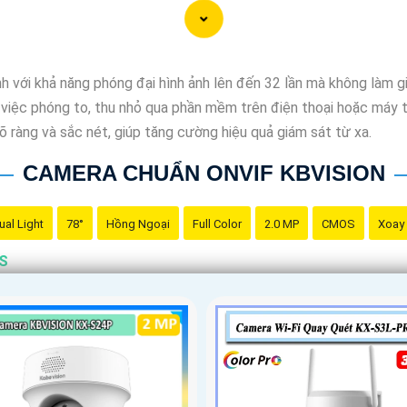
 với khả năng phóng đại hình ảnh lên đến 32 lần mà không làm g
việc phóng to, thu nhỏ qua phần mềm trên điện thoại hoặc máy tí
 ràng và sắc nét, giúp tăng cường hiệu quả giám sát từ xa.
CAMERA CHUẨN ONVIF KBVISION
ual Light
78°
Hồng Ngoại
Full Color
2.0 MP
CMOS
Xoay
OS