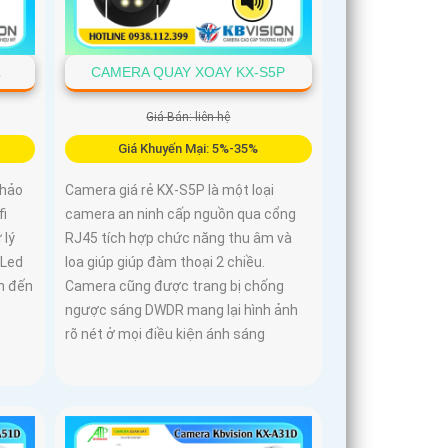
L
CAMERA QUAY XOAY KX-S5P
Giá Bán: liên hệ
Giá Khuyến Mại: 5%-35%
 hảo
Camera giá rẻ KX-S5P là một loại
fi
camera an ninh cấp nguồn qua cổng
 lý
RJ45 tích hợp chức năng thu âm và
 Led
loa giúp giúp đàm thoại 2 chiều.
n đến
Camera cũng được trang bị chống
ngược sáng DWDR mang lại hình ảnh
rõ nét ở mọi điều kiện ánh sáng