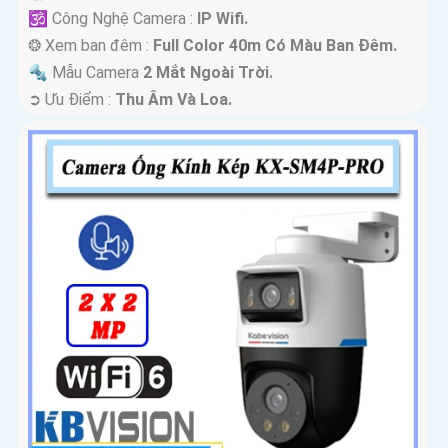
🕉️ Công Nghệ Camera :
IP Wifi.
❂ Xem ban đêm :
Full Color 40m Có Màu Ban Ðêm.
🔩 Mẫu Camera
2 Mắt Ngoài Trời.
️➲ Ưu Điểm :
Thu Âm Và Loa.