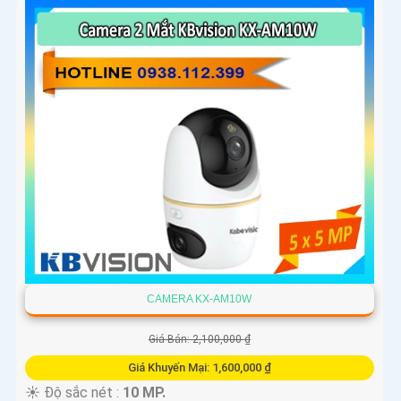
CAMERA KX-AM10W
Giá Bán: 2,100,000 ₫
Giá Khuyến Mại: 1,600,000 ₫
☀️ Độ sắc nét :
10 MP.