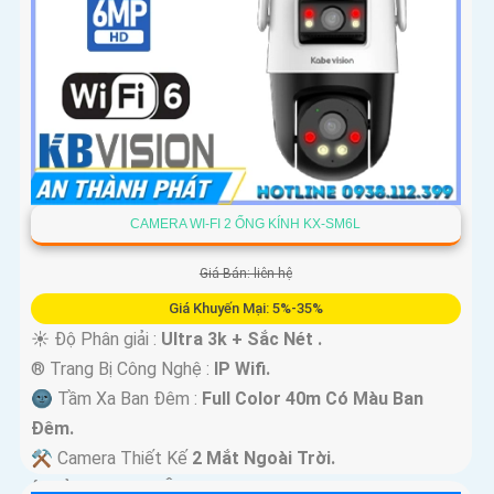
CAMERA WI-FI 2 ỐNG KÍNH KX-SM6L
Giá Bán: liên hệ
Giá Khuyến Mại: 5%-35%
☀️ Độ Phân giải :
Ultra 3k + Sắc Nét .
®️ Trang Bị Công Nghệ :
IP Wifi.
🌚 Tầm Xa Ban Đêm :
Full Color 40m Có Màu Ban
Ðêm.
⚒ Camera Thiết Kế
2 Mắt Ngoài Trời.
️ƒ Khả Năng :
Thu Âm Và Loa.