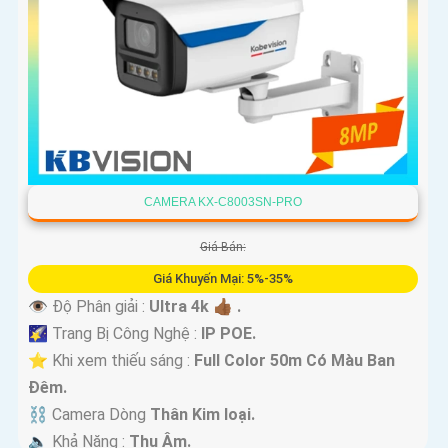
CAMERA KX-C8003SN-PRO
Giá Bán:
Giá Khuyến Mại: 5%-35%
👁 Độ Phân giải :
Ultra 4k 👍🏾 .
🌠 Trang Bị Công Nghệ :
IP POE.
⭐ Khi xem thiếu sáng :
Full Color 50m Có Màu Ban
Ðêm.
⛓ Camera Dòng
Thân Kim loại.
️🔈 Khả Năng :
Thu Âm.