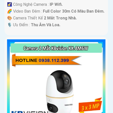
🌠 Công Nghệ Camera :
IP Wifi.
🌈 Video Ban Đêm :
Full Color 30m Có Màu Ban Ðêm.
🎨 Camera Thiết Kế
2 Mắt Trong Nhà.
️🎙 Ưu Điểm :
Thu Âm Và Loa.