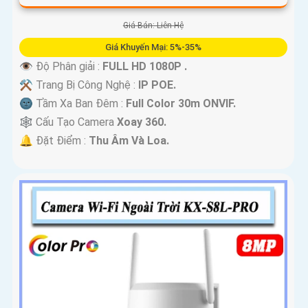
Giá Bán: Liên Hệ
Giá Khuyến Mại: 5%-35%
👁 Độ Phân giải :
FULL HD 1080P .
⚒ Trang Bị Công Nghệ :
IP POE.
🌚 Tầm Xa Ban Đêm :
Full Color 30m ONVIF.
🕸️ Cấu Tạo Camera
Xoay 360.
️🔔 Đặt Điểm :
Thu Âm Và Loa.