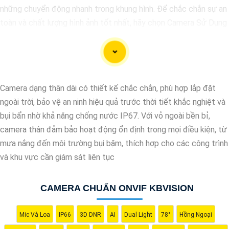
những chuyển động nhanh trong khung hình. Để chắc chắn sự an
toàn và chất lượng hình ảnh tốt nhất, hãy chọn Camera Sử Dụng
Chip Progressive Scan CMOS cho hệ thống giám sát của bạn
dưới đây nhé!
Camera dạng thân dài có thiết kế chắc chắn, phù hợp lắp đặt
ngoài trời, bảo vệ an ninh hiệu quả trước thời tiết khắc nghiệt và
bụi bẩn nhờ khả năng chống nước IP67. Với vỏ ngoài bền bỉ,
camera thân đảm bảo hoạt động ổn định trong mọi điều kiện, từ
mưa nắng đến môi trường bụi bặm, thích hợp cho các công trình
và khu vực cần giám sát liên tục
CAMERA CHUẨN ONVIF KBVISION
'
Mic Và Loa
IP66
3D DNR
AI
Dual Light
78°
Hồng Ngoại