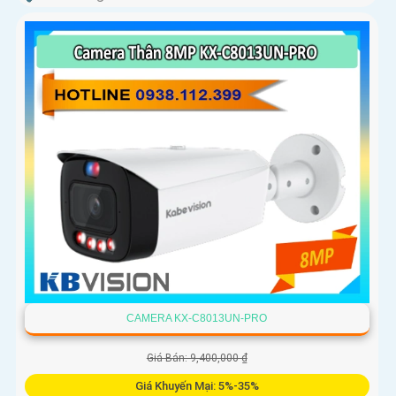
CAMERA KX-C8013UN-PRO
Giá Bán: 9,400,000 ₫
Giá Khuyến Mại: 5%-35%