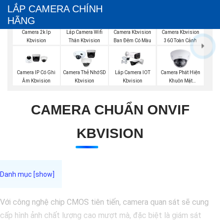
LẮP CAMERA CHÍNH
HÃNG
Camera 2k Ip
Lắp Camera Wifi
Camera Kbvision
Camera Kbvision
Kbvision
Thân Kbvision
Ban Đêm Có Màu
360 Toàn Cảnh
Camera Phát Hiện
Camera IP Có Ghi
Camera Thẻ Nhớ SD
Lắp Camera IOT
Khuôn Mặt
Âm Kbvision
Kbvision
Kbvision
Kbvision
CAMERA CHUẨN ONVIF
KBVISION
Với công nghệ chip CMOS tiên tiến, camera quan sát sẽ cung
cấp hình ảnh chất lượng cao mượt mà, đặc biệt là giám sát