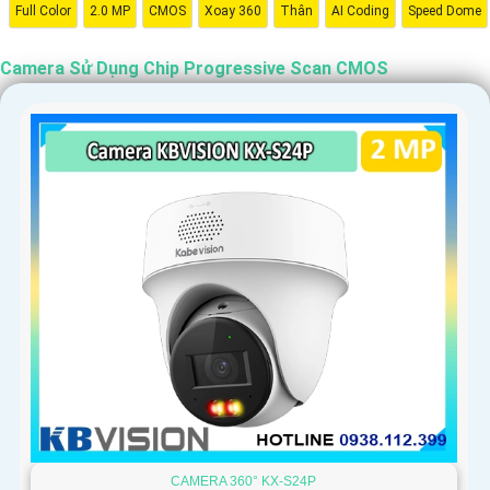
Full Color
2.0 MP
CMOS
Xoay 360
Thân
AI Coding
Speed Dome
Camera Sử Dụng Chip Progressive Scan CMOS
CAMERA 360° KX-S24P