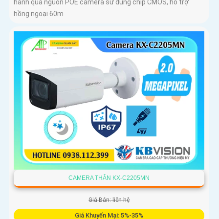
hành qua nguồn POE camera sử dụng chip CMOS, hỗ trợ
hồng ngoại 60m
CAMERA THÂN KX-C2205MN
Giá Bán: liên hệ
Giá Khuyến Mại: 5%-35%