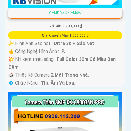
CAMERA KX-AM6W
Giá Bán: 1,700,000 ₫
Giá Khuyến Mại: 1,500,000 ₫
✨ Hình Ảnh Sắc nét :
Ultra 3k + Sắc Nét .
👍 Công Nghệ Hình Ảnh :
IP.
💥 Khi xem thiếu sáng :
Full Color 30m Có Màu Ban
Ðêm.
🎲 Thiết Kế Camera
2 Mắt Trong Nhà.
️💠 Chức Năng :
Thu Âm Và Loa.