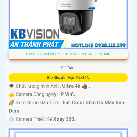
CAMERA WI-FI KX-S8L-PRO NHÌN BAN ĐÊM 8MP
Giá Bán:
Giá Khuyến Mại: 5%-35%
👁 Chất lượng hình Ảnh :
Ultra 4k 👍🏾 .
👍 Camera Công nghệ :
IP Wifi.
🌈 Xem Được Ban Đêm :
Full Color 30m Có Màu Ban
Ðêm.
❄ Camera Thiết Kế
Xoay 360.
️🔔 Khả Năng :
Thu Âm Và Loa.