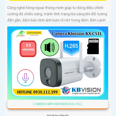
Công nghệ hồng ngoại thông minh giúp tự động điều chỉnh
cường độ chiếu sáng, tránh tình trạng lóa sáng khi đối tượng
đến gần, đảm bảo hình ảnh luôn rõ nét trong đêm. Bên cạnh
đó, công nghệ giảm nhiễu 3DNR và chống ngược sáng DWDR
giúp camera tái tạo màu sắc chính xác và rõ ràng trong mọi
điều kiện ánh sáng phức tạp như ngược sáng mạnh hay
thiếu sáng
CAMERA WIFI KBVISION KX-C51L
Giá Bán: liên hệ