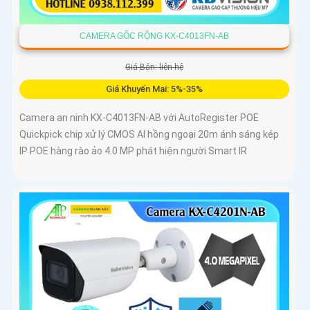
CAMERA GỐC RỘNG KX-C4013FN-AB
Giá Bán: liên hệ
Giá Khuyến Mại: 5%-35%
Camera an ninh KX-C4013FN-AB với AutoRegister POE
Quickpick chip xử lý CMOS AI hồng ngoại 20m ánh sáng kép
IP POE hàng rào ảo 4.0 MP phát hiện người Smart IR