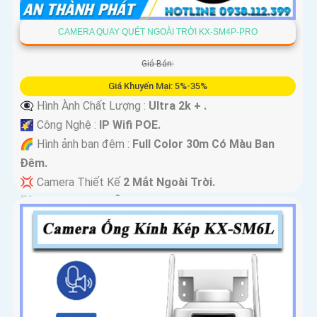
CAMERA QUAY QUÉT NGOÀI TRỜI KX-SM4P-PRO
Giá Bán:
Giá Khuyến Mại: 5%-35%
👁️‍🗨 Hình Ành Chất Lượng :
Ultra 2k + .
🌠 Công Nghệ :
IP Wifi POE.
🌈 Hình ảnh ban đêm :
Full Color 30m Có Màu Ban
Ðêm.
💢 Camera Thiết Kế
2 Mắt Ngoài Trời.
️📡 Tích Hợp :
Thu Âm Và Loa.