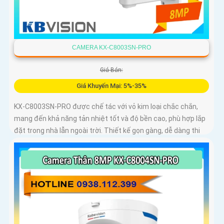
CAMERA KX-C8003SN-PRO
Giá Bán:
Giá Khuyến Mại: 5%-35%
KX-C8003SN-PRO được chế tác với vỏ kim loại chắc chắn,
mang đến khả năng tản nhiệt tốt và độ bền cao, phù hợp lắp
đặt trong nhà lẫn ngoài trời. Thiết kế gọn gàng, dễ dàng thi
công, tiết kiệm thời gian và chi phí cho người dùng