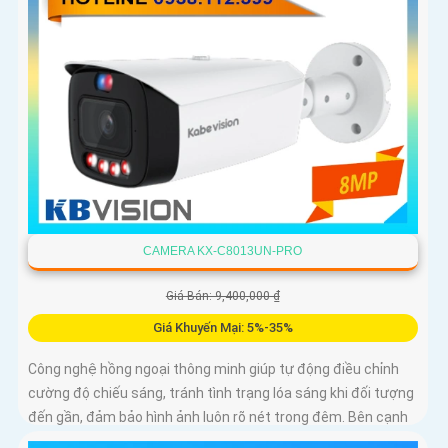
CAMERA KX-C8013UN-PRO
Giá Bán: 9,400,000 ₫
Giá Khuyến Mại: 5%-35%
Công nghệ hồng ngoại thông minh giúp tự động điều chỉnh
cường độ chiếu sáng, tránh tình trạng lóa sáng khi đối tượng
đến gần, đảm bảo hình ảnh luôn rõ nét trong đêm. Bên cạnh
đó, công nghệ giảm nhiễu 3DNR và chống ngược sáng DWDR