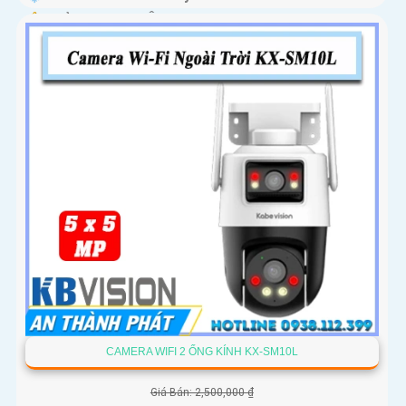
️🔔 Khả Năng :
Thu Âm Và Loa.
CAMERA WIFI 2 ỐNG KÍNH KX-SM10L
Giá Bán: 2,500,000 ₫