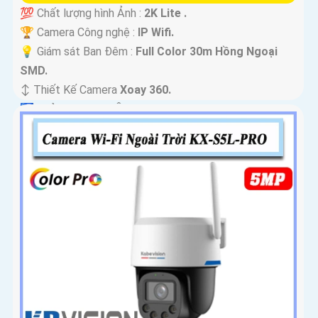
💯 Chất lượng hình Ảnh :
2K Lite .
🏆 Camera Công nghệ :
IP Wifi.
💡 Giám sát Ban Đêm :
Full Color 30m Hồng Ngoại
SMD.
↕️ Thiết Kế Camera
Xoay 360.
️🛃 Khả Năng :
Thu Âm.