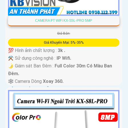
CAMERA PT WIFI KX-S5L-PRO 5MP
Giá Bán:
Giá Khuyến Mại: 5%-35%
💯 Hình ảnh chất lượng :
3k .
⚒ Sử dụng công nghệ :
IP Wifi.
🌛 Giám sát Ban Đêm :
Full Color 30m Có Màu Ban
Ðêm.
🕸️ Camera Dòng
Xoay 360.
️📢 Đặt Điểm :
Thu Âm Và Loa.