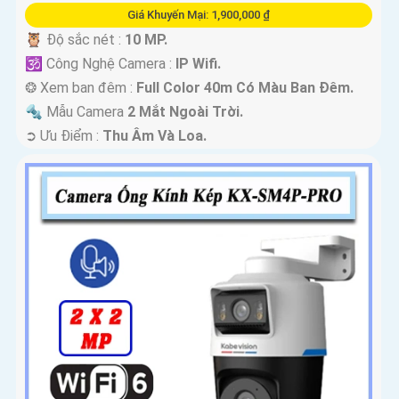
Giá Khuyến Mại: 1,900,000 ₫
🦉 Độ sắc nét :
10 MP.
🕉️ Công Nghệ Camera :
IP Wifi.
❂ Xem ban đêm :
Full Color 40m Có Màu Ban Ðêm.
🔩 Mẫu Camera
2 Mắt Ngoài Trời.
️➲ Ưu Điểm :
Thu Âm Và Loa.