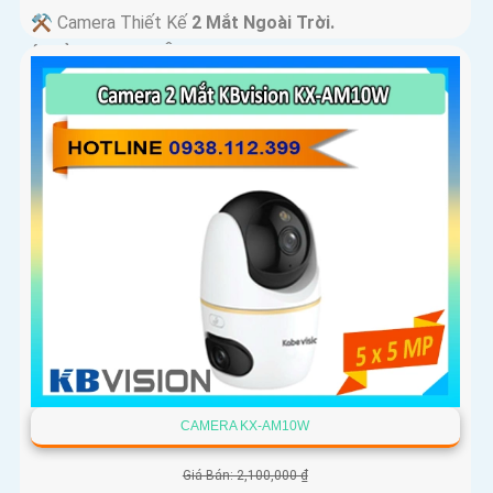
⚒ Camera Thiết Kế
2 Mắt Ngoài Trời.
️ƒ Khả Năng :
Thu Âm Và Loa.
CAMERA KX-AM10W
Giá Bán: 2,100,000 ₫