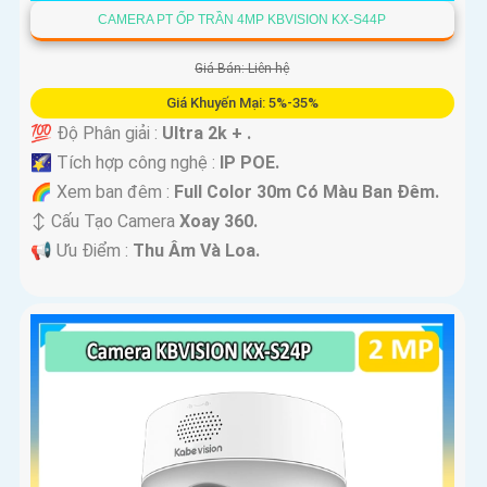
CAMERA PT ỐP TRẦN 4MP KBVISION KX-S44P
Giá Bán: Liên hệ
Giá Khuyến Mại: 5%-35%
💯 Độ Phân giải :
Ultra 2k + .
🌠 Tích hợp công nghệ :
IP POE.
🌈 Xem ban đêm :
Full Color 30m Có Màu Ban Ðêm.
↕️ Cấu Tạo Camera
Xoay 360.
️📢 Ưu Điểm :
Thu Âm Và Loa.