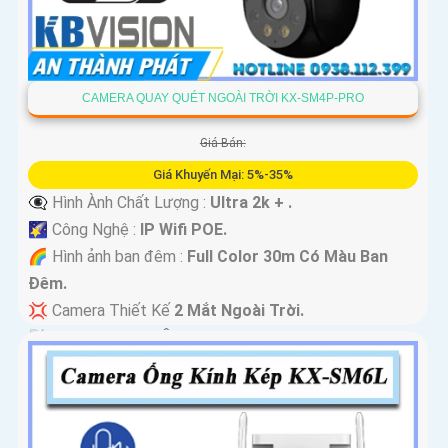
CAMERA QUAY QUÉT NGOÀI TRỜI KX-SM4P-PRO
Giá Bán:
Giá Khuyến Mại: 5%-35%
👁️‍🗨 Hình Ành Chất Lượng :
Ultra 2k + .
🌠 Công Nghệ :
IP Wifi POE.
🌈 Hình ảnh ban đêm :
Full Color 30m Có Màu Ban
Ðêm.
💢 Camera Thiết Kế
2 Mắt Ngoài Trời.
️📡 Tích Hợp :
Thu Âm Và Loa.