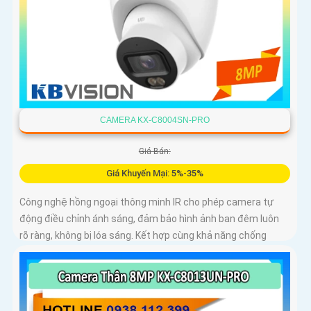
CAMERA KX-C8004SN-PRO
Giá Bán:
Giá Khuyến Mại: 5%-35%
Công nghệ hồng ngoại thông minh IR cho phép camera tự
động điều chỉnh ánh sáng, đảm bảo hình ảnh ban đêm luôn
rõ ràng, không bị lóa sáng. Kết hợp cùng khả năng chống
ngược sáng (DWDR) và giảm nhiễu (3DNR), hình ảnh thu
được luôn mượt mà, màu sắc chân thực và chi tiết rõ nét,
ngay cả trong môi trường ánh sáng yếu hoặc ánh sáng phức
tạp như ngược sáng hoặc chói nắng