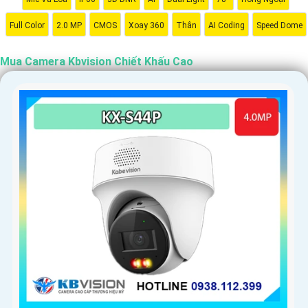
Full Color
2.0 MP
CMOS
Xoay 360
Thân
AI Coding
Speed Dome
Mua Camera Kbvision Chiết Khấu Cao
'