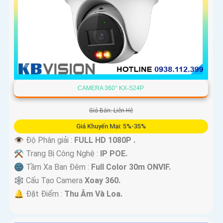
CAMERA 360° KX-S24P
Giá Bán: Liên Hệ
Giá Khuyến Mại: 5%-35%
👁 Độ Phân giải :
FULL HD 1080P .
⚒ Trang Bị Công Nghệ :
IP POE.
🌚 Tầm Xa Ban Đêm :
Full Color 30m ONVIF.
🕸️ Cấu Tạo Camera
Xoay 360.
️🔔 Đặt Điểm :
Thu Âm Và Loa.