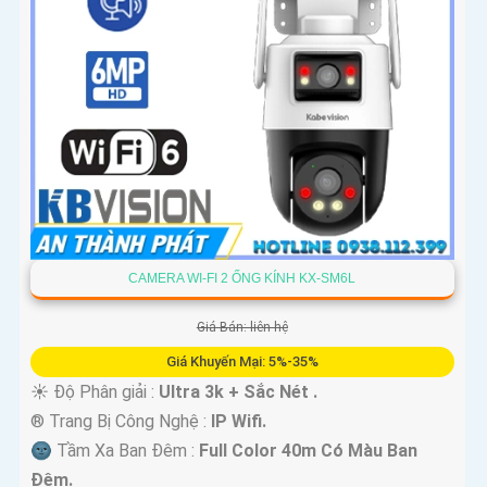
CAMERA WI-FI 2 ỐNG KÍNH KX-SM6L
Giá Bán: liên hệ
Giá Khuyến Mại: 5%-35%
☀️ Độ Phân giải :
Ultra 3k + Sắc Nét .
®️ Trang Bị Công Nghệ :
IP Wifi.
🌚 Tầm Xa Ban Đêm :
Full Color 40m Có Màu Ban
Ðêm.