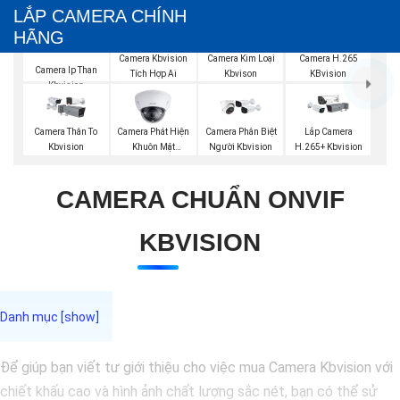
LẮP CAMERA CHÍNH
HÃNG
Camera Kbvision
Camera Kim Loại
Camera H.265
Camera Ip Than
Tích Hợp Ai
Kbvison
KBvision
Kbvision
Camera Phát Hiện
Camera Thân To
Camera Phân Biệt
Lắp Camera
Khuôn Mặt
Kbvision
Người Kbvision
H.265+ Kbvision
Kbvision
CAMERA CHUẨN ONVIF
KBVISION
Để giúp bạn viết tư giới thiệu cho việc mua Camera Kbvision với
chiết khấu cao và hình ảnh chất lượng sắc nét, bạn có thể sử