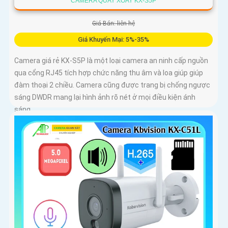
CAMERA QUAY XOAY KX-S5P
Giá Bán: liên hệ
Giá Khuyến Mại: 5%-35%
Camera giá rẻ KX-S5P là một loại camera an ninh cấp nguồn
qua cổng RJ45 tích hợp chức năng thu âm và loa giúp giúp
đàm thoại 2 chiều. Camera cũng được trang bị chống ngược
sáng DWDR mang lại hình ảnh rõ nét ở mọi điều kiện ánh
sáng