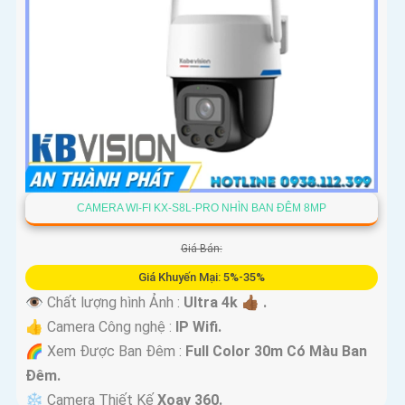
CAMERA WI-FI KX-S8L-PRO NHÌN BAN ĐÊM 8MP
Giá Bán:
Giá Khuyến Mại: 5%-35%
👁 Chất lượng hình Ảnh :
Ultra 4k 👍🏾 .
👍 Camera Công nghệ :
IP Wifi.
🌈 Xem Được Ban Đêm :
Full Color 30m Có Màu Ban
Ðêm.
❄ Camera Thiết Kế
Xoay 360.