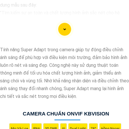
dụng mẫu sau đây:
"Tìm kiếm sự an toàn và chất lượng hình ảnh sắc nét cho hệ
thống giám sát của bạn? Hãy đến với Camera Kbvision - thương
hiệu uy tín với chiết khấu cao. Với công nghệ hàng đầu, Camera
Kbvision mang đến cho bạn hình ảnh chất lượng cao, rõ nét và
độ tin cậy cao. Đừng để bất kỳ sự cố nào xảy ra mà không có
Tính năng Super Adapt trong camera giúp tự động điều chỉnh
sự giám sát chuyên nghiệp. Hãy đầu tư vào Camera Kbvision và
ánh sáng để phù hợp với điều kiện môi trường, đảm bảo hình ảnh
yên tâm bảo vệ gia đình và tài sản của bạn ngay hôm nay!"
luôn rõ nét và sáng đẹp. Công nghệ này sử dụng thuật toán
Bạn có thể điều chỉnh và thêm vào nội dung trên để phù hợp với
thông minh để tối ưu hóa chất lượng hình ảnh, giảm thiểu ánh
nhu cầu cụ thể của bạn. Chúc bạn thành công!
sáng chói và vùng tối. Nhờ khả năng nhận diện và điều chỉnh theo
ánh sáng thay đổi nhanh chóng, Super Adapt mang lại hình ảnh
chi tiết và sắc nét trong mọi điều kiện.
CAMERA CHUẨN ONVIF KBVISION
Mic Và Loa
IP66
3D DNR
AI
Dual Light
78°
Hồng Ngoại