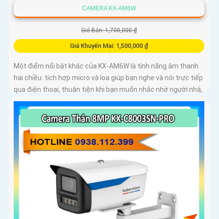
CAMERA KX-AM6W
Giá Bán: 1,700,000 ₫
Giá Khuyến Mại: 1,500,000 ₫
Một điểm nổi bật khác của KX‑AM6W là tính năng âm thanh
hai chiều: tích hợp micro và loa giúp bạn nghe và nói trực tiếp
qua điện thoại, thuận tiện khi bạn muốn nhắc nhở người nhà,
trò chuyện với khách hoặc cảnh báo người lạ. Kết hợp với khả
năng lưu trữ thẻ nhớ và xem lại nhanh chóng, đây thực sự là
giải pháp giám sát thông minh, gọn nhẹ mà vô cùng hiệu quả