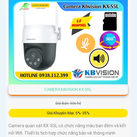
giúp camera tái tạo màu sắc chính xác và rõ ràng trong mọi
điều kiện ánh sáng phức tạp như ngược sáng mạnh hay
thiếu sáng
CAMERA KBVISION KX-S5L
Giá Bán: liên hệ
Giá Khuyến Mại: 5%-35%
Camera quan sát KX-S5L có chức năng màu ban đêm và kết
nối Wifi. Thiết bị tích hợp chức năng bảo vệ thông minh