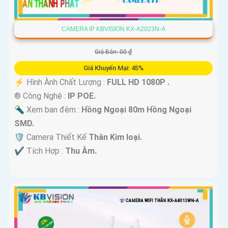
CAMERA IP KBVISION KX-A2023N-A
Giá Bán: 00 ₫
Giá Khuyến Mại: 45%
️⚡ Hình Ành Chất Lượng :
FULL HD 1080P .
®️ Công Nghệ :
IP POE.
🔦 Xem ban đêm :
Hồng Ngoại 80m Hồng Ngoại
SMD.
🛡 Camera Thiết Kế
Thân Kim loại.
️✔️ Tích Hợp :
Thu Âm.