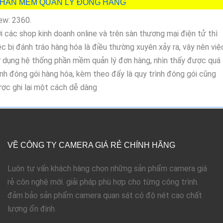
HẦN MỀM QUẢN LÝ ĐÓNG HÀNG
ew: 2360.
i các shop kinh doanh online và trên sàn thương mại điện tử thì
ệc bị đánh tráo hàng hóa là điều thường xuyên xảy ra, vậy nên việ
 dụng hệ thống phần mềm quản lý đơn hàng, nhìn thấy được quá
ình đóng gói hàng hóa, kèm theo đấy là quy trình đóng gói cũng
ợc ghi lại một cách dễ dàng
VỀ CÔNG TY CAMERA GIÁ RẺ CHÍNH HÃNG
Luôn tư vấn khách hàng chọn những sản phẩm camera giá
rẻ côn nghệ mới. giải pháp phù hợp cho từng công trình.
đảm bảo sản phẩm camera quan sát có độ nét cao chất
lượng ổn định.