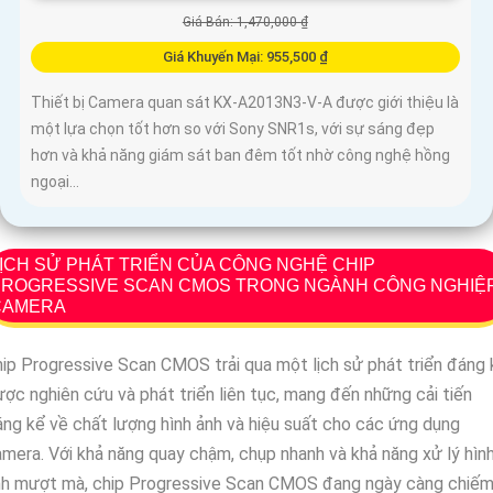
Giá Bán: 1,470,000 ₫
Giá Khuyến Mại: 955,500 ₫
Thiết bị Camera quan sát KX-A2013N3-V-A được giới thiệu là
một lựa chọn tốt hơn so với Sony SNR1s, với sự sáng đẹp
hơn và khả năng giám sát ban đêm tốt nhờ công nghệ hồng
ngoại...
ỊCH SỬ PHÁT TRIỂN CỦA CÔNG NGHỆ CHIP
PROGRESSIVE SCAN CMOS TRONG NGÀNH CÔNG NGHIỆ
CAMERA
ip Progressive Scan CMOS trải qua một lịch sử phát triển đáng 
ợc nghiên cứu và phát triển liên tục, mang đến những cải tiến
ng kể về chất lượng hình ảnh và hiệu suất cho các ứng dụng
mera. Với khả năng quay chậm, chụp nhanh và khả năng xử lý hìn
nh mượt mà, chip Progressive Scan CMOS đang ngày càng chiế