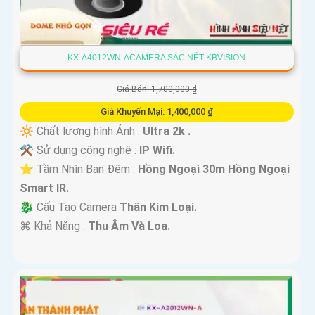
KX-A4012WN-ACAMERA SẮC NÉT KBVISION
Giá Bán: 1,700,000 ₫
Giá Khuyến Mại: 1,400,000 ₫
🔆 Chất lượng hình Ảnh :
Ultra 2k .
⚒ Sử dụng công nghệ :
IP Wifi.
⭐ Tầm Nhìn Ban Đêm :
Hồng Ngoại 30m Hồng Ngoại
Smart IR.
🐉️ Cấu Tạo Camera
Thân Kim Loại.
️⌘ Khả Năng :
Thu Âm Và Loa.