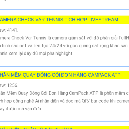
AMERA CHECK VAR TENNIS TÍCH HỢP LIVESTREAM
ew: 4141.
mera Check Var Tennis là camera giám sát với độ phân giải Full
i hình sắc nét và liên tục 24/24 với góc quang sát rộng khác sân
nnis xem lại đầy đủ mọi pha highlight
HẦN MỀM QUAY ĐÓNG GÓI ĐƠN HÀNG CAMPACK ATP
ew: 1256.
ần Mềm Quay Đóng Gói Đơn Hàng CamPack ATP là phần mềm c
ch hợp công nghệ Ai nhận diện và dọc mã QR/ bar code khi came
ay được mã vận đơn