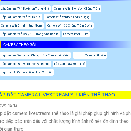
Lắp Camera Wifi Kbvision Trong Nhà
Camera Wifi Hikvision Chống Trộm
Lắp Đặt Camera Wifi 2K Dahua
Camera Wifi Vantech Có Báo Động
Camera Wifi Chính Hãng Kbone
Camera Wifi Có Chống Trộm Ezviz
Lắp Camera Wifi Xoay 360 Trong Nhà Dahua
Camera Imou Cube
CAMERA THEO GÓI
Lắp Camera Visioncop Chống Trộm Combo Tiết Kiệm
Trọn Bộ Camera Ghi Âm
Lắp Camera Báo Động Trọn Bộ Dahua
Lắp Camera 360 Giá Rẻ
Lắp Trọn Bộ Camera Đàm Thoại 2 Chiều
ẮP ĐẶT CAMERA LIVESTREAM SỰ KIỆN THỂ THAO
ew: 4643.
p đặt camera livestream thể thao là giải pháp giúp ghi hình và p
ực tiếp các trận đấu với chất lượng hình ảnh rõ nét ổn định theo
ời gian thực