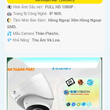
Giá Khuyến Mại: 1,200,000 ₫
👁️‍🗨 Hình Ảnh Sắc nét :
FULL HD 1080P .
🤖️ Trang Bị Công Nghệ :
IP Wifi.
🌔 Tầm Nhìn Ban Đêm :
Hồng Ngoại 30m Hồng Ngoại
SMD.
💦 Mẫu Camera
Thân Plastic.
️💎 Khả Năng :
Thu Âm Và Loa.