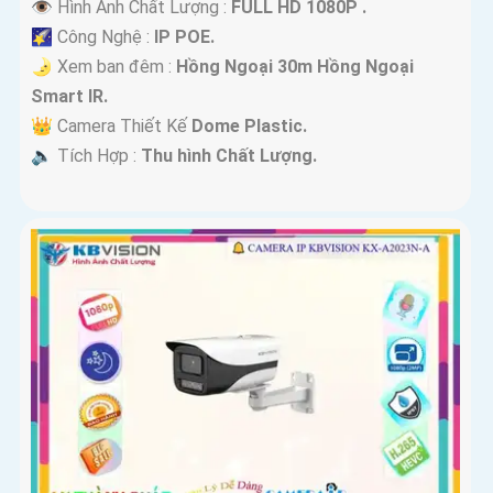
👁 Hình Ành Chất Lượng :
FULL HD 1080P .
🌠 Công Nghệ :
IP POE.
🌛 Xem ban đêm :
Hồng Ngoại 30m Hồng Ngoại
Smart IR.
👑 Camera Thiết Kế
Dome Plastic.
️🔈 Tích Hợp :
Thu hình Chất Lượng.