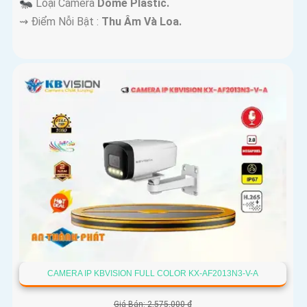
🐜 Loại Camera
Dome Plastic.
️⇝ Điểm Nỗi Bật :
Thu Âm Và Loa.
CAMERA IP KBVISION FULL COLOR KX-AF2013N3-V-A
Giá Bán: 2,575,000 ₫