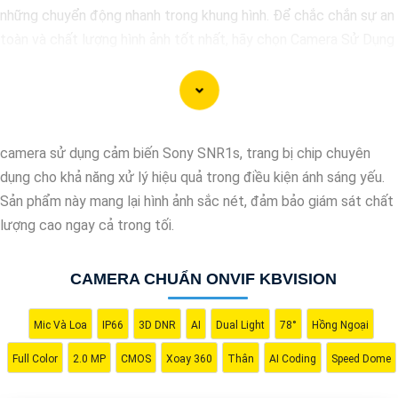
những chuyển động nhanh trong khung hình. Để chắc chắn sự an
toàn và chất lượng hình ảnh tốt nhất, hãy chọn Camera Sử Dụng
Chip Progressive Scan CMOS cho hệ thống giám sát của bạn
dưới đây nhé!
camera sử dụng cảm biến Sony SNR1s, trang bị chip chuyên
dụng cho khả năng xử lý hiệu quả trong điều kiện ánh sáng yếu.
Sản phẩm này mang lại hình ảnh sắc nét, đảm bảo giám sát chất
lượng cao ngay cả trong tối.
CAMERA CHUẨN ONVIF KBVISION
Mic Và Loa
IP66
3D DNR
AI
Dual Light
78°
Hồng Ngoại
'
Full Color
2.0 MP
CMOS
Xoay 360
Thân
AI Coding
Speed Dome