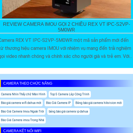
REVIEW CAMERA IMOU GỌI 2 CHIỀU REX VT IPC-S2VP-
5M0WR
Camera REX VT IPC-S2VP-5M0WR một mã sản phẩm mới đến
từ thương hiệu camera IMOU với nhiệm vụ mang đến trải nghiệm
gọi video nhanh chóng và chính xác cho người già và trẻ em. Với...
CAMERA THEO CHỨC NĂNG
Camera Nhìn Thấy chữ Màn Hình
Top 5 Camera Lắp Công Trình
Báo giá camera wifi dahua mới
Báo Giá Camera IP
Bảng báo giá camera hikvision mới
Báo Giá Camera Imou Ngoài Trời
bảng báo giá camera ip dahua
Báo Giá Camera imou Trong Nhà
CAMERA KẾT NỐI WIFI