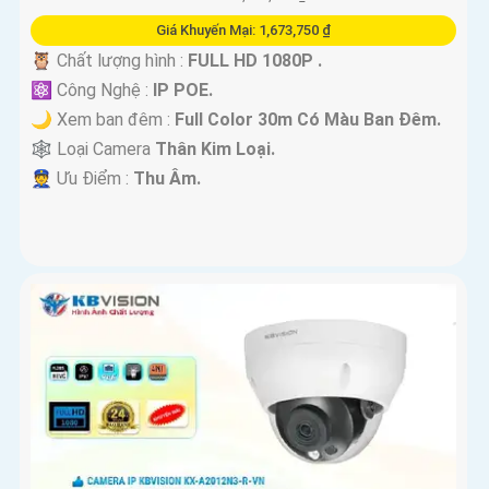
Giá Khuyến Mại: 1,673,750 ₫
🦉 Chất lượng hình :
FULL HD 1080P .
⚛️ Công Nghệ :
IP POE.
🌙 Xem ban đêm :
Full Color 30m Có Màu Ban Đêm.
🕸️ Loại Camera
Thân Kim Loại.
️👮 Ưu Điểm :
Thu Âm.