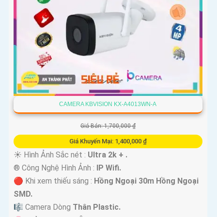
CAMERA KBVISION KX-A4013WN-A
Giá Bán: 1,700,000 ₫
Giá Khuyến Mại: 1,400,000 ₫
☀️ Hình Ảnh Sắc nét :
Ultra 2k + .
®️ Công Nghệ Hình Ảnh :
IP Wifi.
🔴 Khi xem thiếu sáng :
Hồng Ngoại 30m Hồng Ngoại
SMD.
🎼️ Camera Dòng
Thân Plastic.