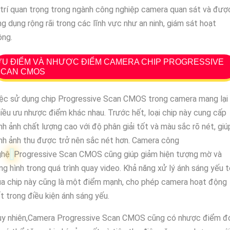
 trí quan trọng trong ngành công nghiệp camera quan sát và đượ
g dụng rộng rãi trong các lĩnh vực như an ninh, giám sát hoạt
ộng.
U ĐIỂM VÀ NHƯỢC ĐIỂM CAMERA CHIP PROGRESSIVE
SCAN CMOS
iệc sử dụng chip Progressive Scan CMOS trong camera mang lại
iều ưu nhược điểm khác nhau. Trước hết, loại chip này cung cấp
nh ảnh chất lượng cao với độ phân giải tốt và màu sắc rõ nét, giú
nh ảnh thu được trở nên sắc nét hơn. Camera công
ghệ
Progressive Scan CMOS cũng giúp giảm hiện tượng mờ và
ng hình trong quá trình quay video. Khả năng xử lý ánh sáng yếu 
a chip này cũng là một điểm mạnh, cho phép camera hoạt động
t trong điều kiện ánh sáng yếu.
uy nhiên,Camera Progressive Scan CMOS cũng có nhược điểm đ