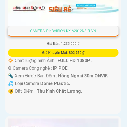
CAMERA IP KBVISION KX-A2012N3-R-VN
Giá Bán: 1,235,000 ₫
Giá Khuyến Mại: 802,750 ₫
🔅 Chất lượng hình Ảnh :
FULL HD 1080P .
®️ Camera Công nghệ :
IP POE.
🔦 Xem Được Ban Đêm :
Hồng Ngoại 30m ONVIF.
💦 Loại Camera
Dome Plastic.
️☣️ Đặt Điểm :
Thu hình Chất Lượng.