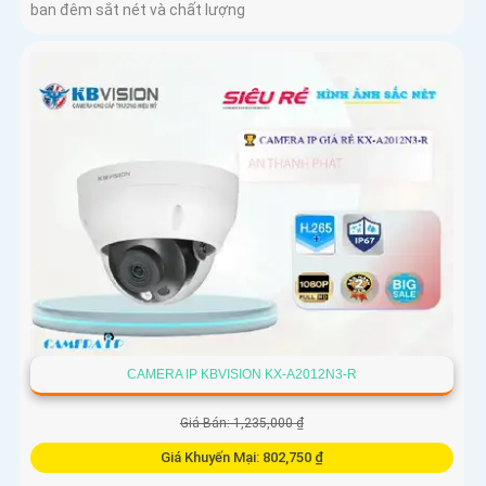
ban đêm sắt nét và chất lượng
CAMERA IP KBVISION KX-A2012N3-R
Giá Bán: 1,235,000 ₫
Giá Khuyến Mại: 802,750 ₫