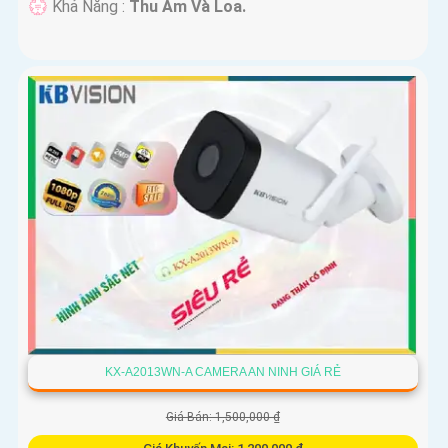
️💮 Khả Năng :
Thu Âm Và Loa.
KX-A2013WN-A CAMERA AN NINH GIÁ RẺ
Giá Bán: 1,500,000 ₫