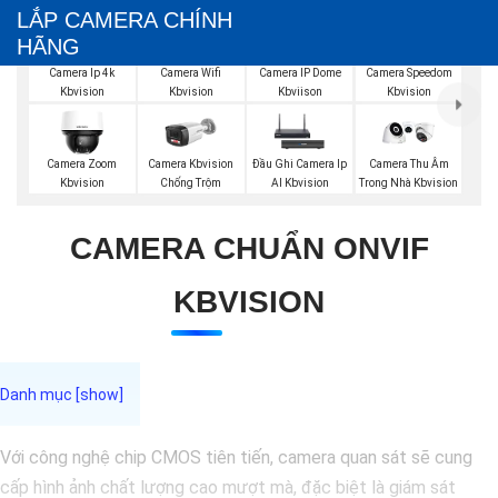
LẮP CAMERA CHÍNH
HÃNG
Camera Wifi
Camera Ip 4k
Camera IP Dome
Camera Speedom
Kbvision
Kbvision
Kbviison
Kbvision
Camera Zoom
Camera Kbvision
Đầu Ghi Camera Ip
Camera Thu Âm
Kbvision
Chống Trộm
AI Kbvision
Trong Nhà Kbvision
CAMERA CHUẨN ONVIF
KBVISION
Với công nghệ chip CMOS tiên tiến, camera quan sát sẽ cung
cấp hình ảnh chất lượng cao mượt mà, đặc biệt là giám sát