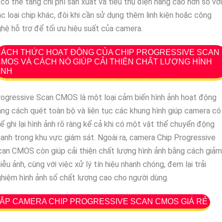
 có thể tăng chi phí sản xuất và tiêu thụ điện năng cao hơn so với
c loại chip khác, đôi khi cần sử dụng thêm linh kiện hoặc công
hệ hỗ trợ để tối ưu hiệu suất của camera.
CÁCH THỨC HOẠT ĐỘNG CỦA CHIP PROGRESSIVE SCAN
MOS VÀ CÁCH NÓ GIÚP CẢI THIỆN CHẤT LƯỢNG HÌNH
ẢNH
ogressive Scan CMOS là một loại cảm biến hình ảnh hoạt động
ng cách quét toàn bộ và liên tục các khung hình giúp camera có
ể ghi lại hình ảnh rõ ràng kể cả khi có một vật thể chuyển động
anh trong khu vực giám sát. Ngoài ra, camera Chip Progressive
an CMOS còn giúp cải thiện chất lượng hình ảnh bằng cách giảm
iễu ảnh, cùng với việc xử lý tín hiệu nhanh chóng, đem lại trải
hiệm hình ảnh số chất lượng cao cho người dùng.
ẮP CAMERA CHIP PROGRESSIVE SCAN CMOS GIÁ RẺ