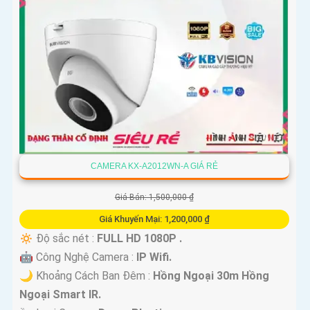
CAMERA KX-A2012WN-A GIÁ RẺ
Giá Bán: 1,500,000 ₫
Giá Khuyến Mại: 1,200,000 ₫
🔅 Độ sắc nét :
FULL HD 1080P .
🤖️ Công Nghệ Camera :
IP Wifi.
🌙 Khoảng Cách Ban Đêm :
Hồng Ngoại 30m Hồng
Ngoại Smart IR.