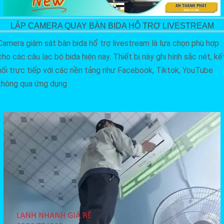
LẮP CAMERA QUAY BÀN BIDA HỖ TRỢ LIVESTREAM
Camera giám sát bàn bida hổ trợ livestream là lựa chọn phù hợp
cho các câu lạc bộ bida hiện nay. Thiết bị này ghi hình sắc nét, kế
nối trực tiếp với các nền tảng như Facebook, Tiktok, YouTube
thông qua ứng dụng