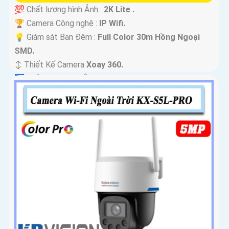
💯 Chất lượng hình Ảnh :
2K Lite .
🏆 Camera Công nghệ :
IP Wifi.
💡 Giám sát Ban Đêm :
Full Color 30m Hồng Ngoại
SMD.
↕️ Thiết Kế Camera
Xoay 360.
️🛃 Khả Năng :
Thu Âm.