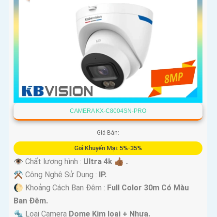
CAMERA KX-C8004SN-PRO
Giá Bán:
Giá Khuyến Mại: 5%-35%
👁 Chất lượng hình :
Ultra 4k 👍🏾 .
⚒ Công Nghệ Sử Dụng :
IP.
🌔 Khoảng Cách Ban Đêm :
Full Color 30m Có Màu
Ban Ðêm.
🔩 Loại Camera
Dome Kim loại + Nhựa.