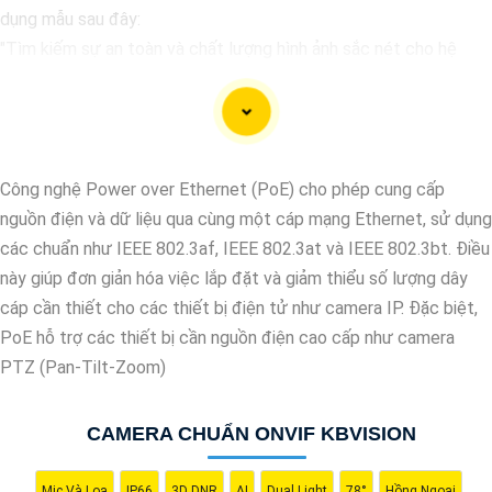
dụng mẫu sau đây:
"Tìm kiếm sự an toàn và chất lượng hình ảnh sắc nét cho hệ
thống giám sát của bạn? Hãy đến với Camera Kbvision - thương
hiệu uy tín với chiết khấu cao. Với công nghệ hàng đầu, Camera
Kbvision mang đến cho bạn hình ảnh chất lượng cao, rõ nét và
độ tin cậy cao. Đừng để bất kỳ sự cố nào xảy ra mà không có
Công nghệ Power over Ethernet (PoE) cho phép cung cấp
sự giám sát chuyên nghiệp. Hãy đầu tư vào Camera Kbvision và
nguồn điện và dữ liệu qua cùng một cáp mạng Ethernet, sử dụng
yên tâm bảo vệ gia đình và tài sản của bạn ngay hôm nay!"
các chuẩn như IEEE 802.3af, IEEE 802.3at và IEEE 802.3bt. Điều
Bạn có thể điều chỉnh và thêm vào nội dung trên để phù hợp với
này giúp đơn giản hóa việc lắp đặt và giảm thiểu số lượng dây
nhu cầu cụ thể của bạn. Chúc bạn thành công!
cáp cần thiết cho các thiết bị điện tử như camera IP. Đặc biệt,
PoE hỗ trợ các thiết bị cần nguồn điện cao cấp như camera
PTZ (Pan-Tilt-Zoom)
CAMERA CHUẨN ONVIF KBVISION
Mic Và Loa
IP66
3D DNR
AI
Dual Light
78°
Hồng Ngoại