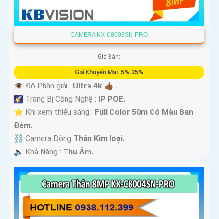
CAMERA KX-C8003SN-PRO
Giá Bán:
Giá Khuyến Mại: 5%-35%
👁 Độ Phân giải :
Ultra 4k 👍🏾 .
🌠 Trang Bị Công Nghệ :
IP POE.
⭐ Khi xem thiếu sáng :
Full Color 50m Có Màu Ban
Ðêm.
⛓ Camera Dòng
Thân Kim loại.
️🔈 Khả Năng :
Thu Âm.