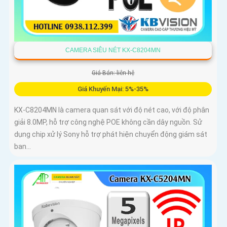
CAMERA SIÊU NÉT KX-C8204MN
Giá Bán: liên hệ
Giá Khuyến Mại: 5%-35%
KX-C8204MN là camera quan sát với độ nét cao, với độ phân
giải 8.0MP, hỗ trợ công nghệ POE không cần dây nguồn. Sử
dụng chip xử lý Sony hỗ trợ phát hiện chuyển động giám sát
ban...