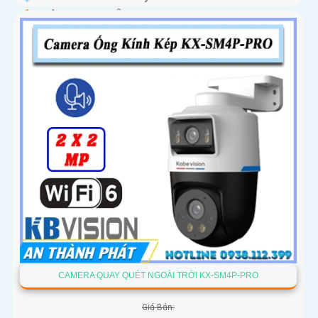
️🔔 Khả Năng :
Thu Âm Và Loa.
CAMERA QUAY QUÉT NGOÀI TRỜI KX-SM4P-PRO
Giá Bán: