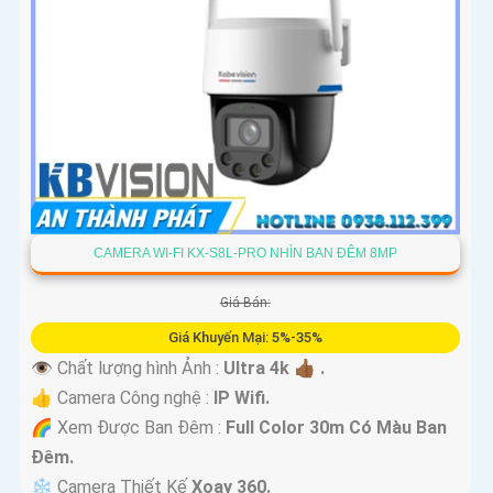
CAMERA WI-FI KX-S8L-PRO NHÌN BAN ĐÊM 8MP
Giá Bán:
Giá Khuyến Mại: 5%-35%
👁 Chất lượng hình Ảnh :
Ultra 4k 👍🏾 .
👍 Camera Công nghệ :
IP Wifi.
🌈 Xem Được Ban Đêm :
Full Color 30m Có Màu Ban
Ðêm.
❄ Camera Thiết Kế
Xoay 360.