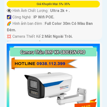
Giá Khuyến Mại: 5%-35%
👁️‍🗨 Hình Ành Chất Lượng :
Ultra 2k + .
🌠 Công Nghệ :
IP Wifi POE.
🌈 Hình ảnh ban đêm :
Full Color 30m Có Màu Ban
Ðêm.
💢 Camera Thiết Kế
2 Mắt Ngoài Trời.
️📡 Tích Hợp :
Thu Âm Và Loa.