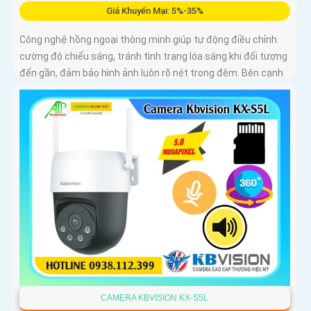
Giá Khuyến Mại: 5%-35%
Công nghệ hồng ngoại thông minh giúp tự động điều chỉnh
cường độ chiếu sáng, tránh tình trạng lóa sáng khi đối tượng
đến gần, đảm bảo hình ảnh luôn rõ nét trong đêm. Bên cạnh
đó, công nghệ giảm nhiễu 3DNR và chống ngược sáng DWDR
giúp camera tái tạo màu sắc chính xác và rõ ràng trong mọi
điều kiện ánh sáng phức tạp như ngược sáng mạnh hay
thiếu sáng
CAMERA KBVISION KX-S5L