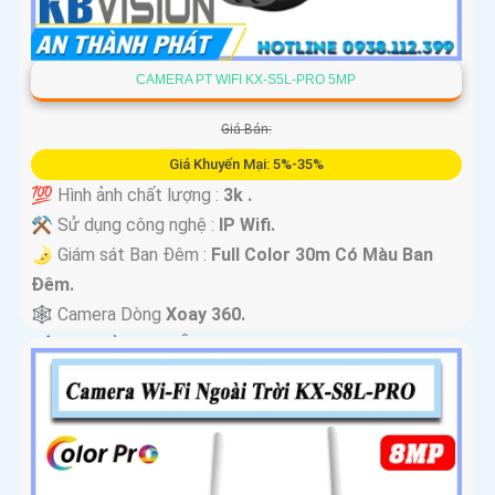
CAMERA PT WIFI KX-S5L-PRO 5MP
Giá Bán:
Giá Khuyến Mại: 5%-35%
💯 Hình ảnh chất lượng :
3k .
⚒ Sử dụng công nghệ :
IP Wifi.
🌛 Giám sát Ban Đêm :
Full Color 30m Có Màu Ban
Ðêm.
🕸️ Camera Dòng
Xoay 360.
️📢 Đặt Điểm :
Thu Âm Và Loa.