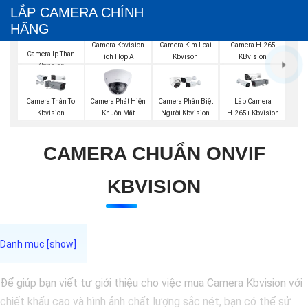
LẮP CAMERA CHÍNH
HÃNG
Camera Kbvision
Camera Kim Loại
Camera H.265
Camera Ip Than
Tích Hợp Ai
Kbvison
KBvision
Kbvision
Camera Phát Hiện
Camera Thân To
Camera Phân Biệt
Lắp Camera
Khuôn Mặt
Kbvision
Người Kbvision
H.265+ Kbvision
Kbvision
CAMERA CHUẨN ONVIF
KBVISION
Để giúp bạn viết tư giới thiệu cho việc mua Camera Kbvision với
chiết khấu cao và hình ảnh chất lượng sắc nét, bạn có thể sử