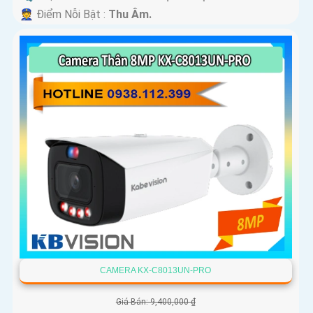
️👮 Điểm Nỗi Bật :
Thu Âm.
CAMERA KX-C8013UN-PRO
Giá Bán: 9,400,000 ₫