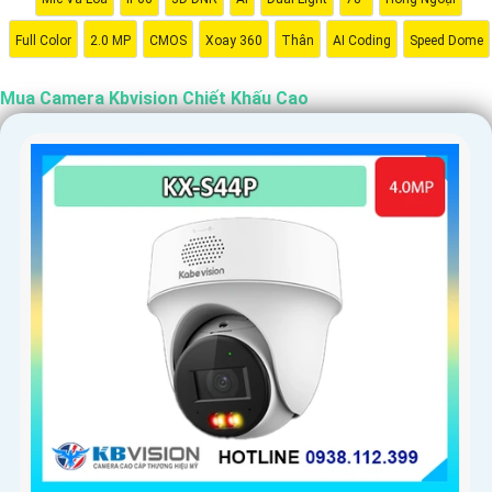
Full Color
2.0 MP
CMOS
Xoay 360
Thân
AI Coding
Speed Dome
Mua Camera Kbvision Chiết Khấu Cao
'