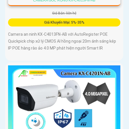
CAMERA GỐC RỘNG KX-C4013FN-AB
Giá Bán: liên hệ
Giá Khuyến Mại: 5%-35%
Camera an ninh KX-C4013FN-AB với AutoRegister POE
Quickpick chip xử lý CMOS AI hồng ngoại 20m ánh sáng kép
IP POE hàng rào ảo 4.0 MP phát hiện người Smart IR