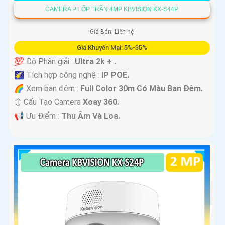
CAMERA PT ỐP TRẦN 4MP KBVISION KX-S44P
Giá Bán: Liên hệ
Giá Khuyến Mại: 5%-35%
💯 Độ Phân giải :
Ultra 2k + .
🌠 Tích hợp công nghệ :
IP POE.
🌈 Xem ban đêm :
Full Color 30m Có Màu Ban Ðêm.
↕️ Cấu Tạo Camera
Xoay 360.
️📢 Ưu Điểm :
Thu Âm Và Loa.