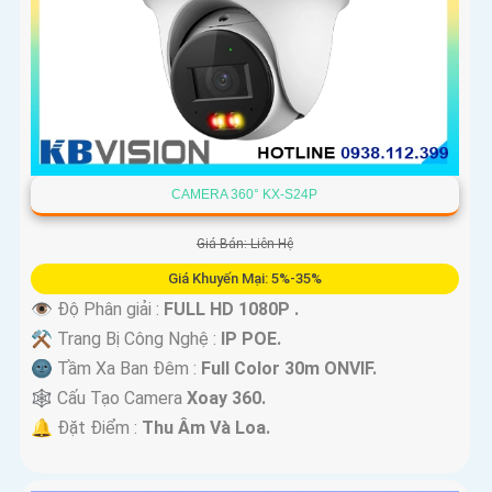
CAMERA 360° KX-S24P
Giá Bán: Liên Hệ
Giá Khuyến Mại: 5%-35%
👁 Độ Phân giải :
FULL HD 1080P .
⚒ Trang Bị Công Nghệ :
IP POE.
🌚 Tầm Xa Ban Đêm :
Full Color 30m ONVIF.
🕸️ Cấu Tạo Camera
Xoay 360.
️🔔 Đặt Điểm :
Thu Âm Và Loa.