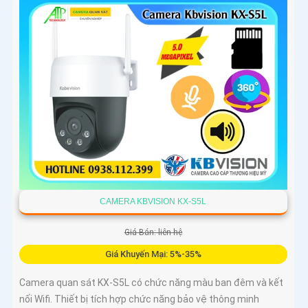
giúp camera tái tạo màu sắc chính xác và rõ ràng trong mọi
điều kiện ánh sáng phức tạp như ngược sáng mạnh hay
thiếu sáng
CAMERA KBVISION KX-S5L
Giá Bán: liên hệ
Giá Khuyến Mại: 5%-35%
Camera quan sát KX-S5L có chức năng màu ban đêm và kết
nối Wifi. Thiết bị tích hợp chức năng bảo vệ thông minh