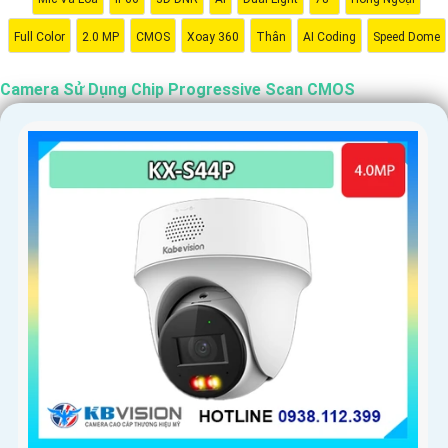
Full Color
2.0 MP
CMOS
Xoay 360
Thân
AI Coding
Speed Dome
Camera Sử Dụng Chip Progressive Scan CMOS