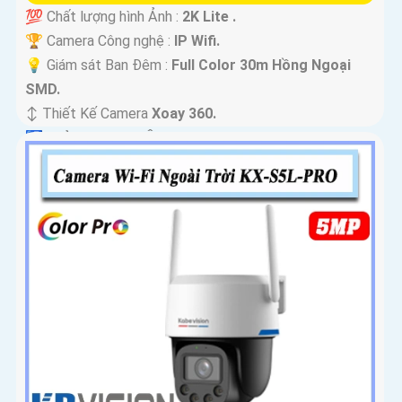
💯 Chất lượng hình Ảnh :
2K Lite .
🏆 Camera Công nghệ :
IP Wifi.
💡 Giám sát Ban Đêm :
Full Color 30m Hồng Ngoại
SMD.
↕️ Thiết Kế Camera
Xoay 360.
️🛃 Khả Năng :
Thu Âm.