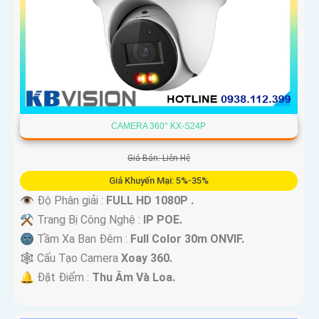
CAMERA 360° KX-S24P
Giá Bán: Liên Hệ
Giá Khuyến Mại: 5%-35%
👁 Độ Phân giải :
FULL HD 1080P .
⚒ Trang Bị Công Nghệ :
IP POE.
🌚 Tầm Xa Ban Đêm :
Full Color 30m ONVIF.
🕸️ Cấu Tạo Camera
Xoay 360.
️🔔 Đặt Điểm :
Thu Âm Và Loa.