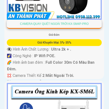
CAMERA QUAY QUÉT NGOÀI TRỜI KX-SM4P-PRO
Giá Bán:
Giá Khuyến Mại: 5%-35%
👁️‍🗨 Hình Ành Chất Lượng :
Ultra 2k + .
🌠 Công Nghệ :
IP Wifi POE.
🌈 Hình ảnh ban đêm :
Full Color 30m Có Màu Ban
Ðêm.
💢 Camera Thiết Kế
2 Mắt Ngoài Trời.
️📡 Tích Hợp :
Thu Âm Và Loa.