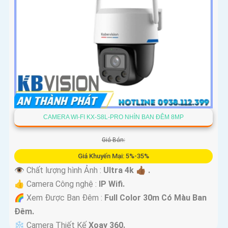
CAMERA WI-FI KX-S8L-PRO NHÌN BAN ĐÊM 8MP
Giá Bán:
Giá Khuyến Mại: 5%-35%
👁 Chất lượng hình Ảnh :
Ultra 4k 👍🏾 .
👍 Camera Công nghệ :
IP Wifi.
🌈 Xem Được Ban Đêm :
Full Color 30m Có Màu Ban
Ðêm.
❄ Camera Thiết Kế
Xoay 360.