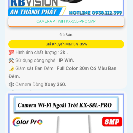
CAMERA PT WIFI KX-S5L-PRO 5MP
Giá Bán:
Giá Khuyến Mại: 5%-35%
💯 Hình ảnh chất lượng :
3k .
⚒ Sử dụng công nghệ :
IP Wifi.
🌛 Giám sát Ban Đêm :
Full Color 30m Có Màu Ban
Ðêm.
🕸️ Camera Dòng
Xoay 360.
️📢 Đặt Điểm :
Thu Âm Và Loa.