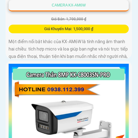
CAMERA KX-AM6W
Giá Bán: 1,700,000 ₫
Giá Khuyến Mại: 1,500,000 ₫
Một điểm nổi bật khác của KX‑AM6W là tính năng âm thanh
hai chiều: tích hợp micro và loa giúp bạn nghe và nói trực tiếp
qua điện thoại, thuận tiện khi bạn muốn nhắc nhở người nhà,
trò chuyện với khách hoặc cảnh báo người lạ. Kết hợp với khả
năng lưu trữ thẻ nhớ và xem lại nhanh chóng, đây thực sự là
giải pháp giám sát thông minh, gọn nhẹ mà vô cùng hiệu quả