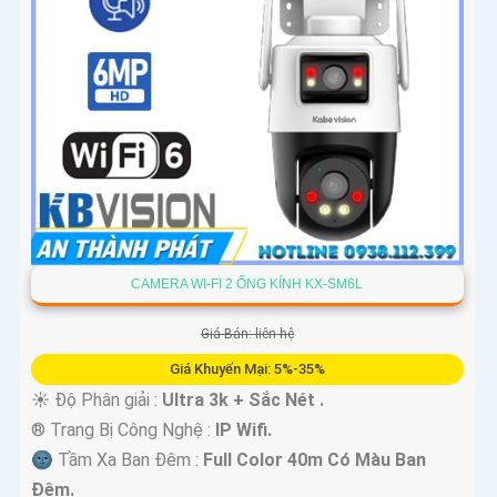
CAMERA WI-FI 2 ỐNG KÍNH KX-SM6L
Giá Bán: liên hệ
Giá Khuyến Mại: 5%-35%
☀️ Độ Phân giải :
Ultra 3k + Sắc Nét .
®️ Trang Bị Công Nghệ :
IP Wifi.
🌚 Tầm Xa Ban Đêm :
Full Color 40m Có Màu Ban
Ðêm.