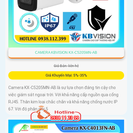
CAMERA KBVISION KX-C5205MN-AB
Giá Bán: liên hệ
Giá Khuyến Mại: 5%-35%
Camera KX-C5205MN-AB là sự lựa chọn đáng tin cậy cho
việc giám sát ngoại trời. Với khả năng cấp nguồn qua cổng
RJ45. Thân kim loại chắc chắn và khả năng chống nước IP
67. Với độ phân giải 5