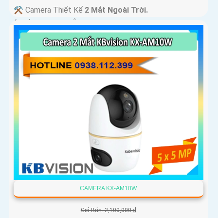
⚒ Camera Thiết Kế
2 Mắt Ngoài Trời.
️ƒ Khả Năng :
Thu Âm Và Loa.
CAMERA KX-AM10W
Giá Bán: 2,100,000 ₫