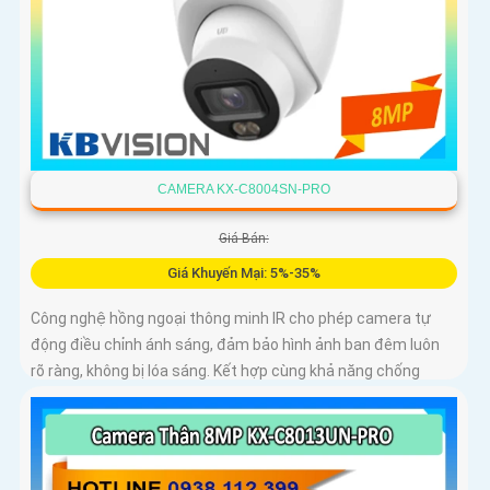
CAMERA KX-C8004SN-PRO
Giá Bán:
Giá Khuyến Mại: 5%-35%
Công nghệ hồng ngoại thông minh IR cho phép camera tự
động điều chỉnh ánh sáng, đảm bảo hình ảnh ban đêm luôn
rõ ràng, không bị lóa sáng. Kết hợp cùng khả năng chống
ngược sáng (DWDR) và giảm nhiễu (3DNR), hình ảnh thu
được luôn mượt mà, màu sắc chân thực và chi tiết rõ nét,
ngay cả trong môi trường ánh sáng yếu hoặc ánh sáng phức
tạp như ngược sáng hoặc chói nắng