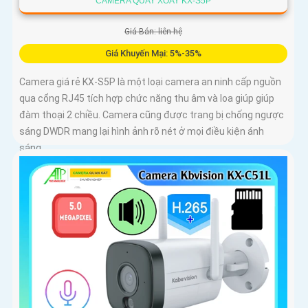
CAMERA QUAY XOAY KX-S5P
Giá Bán: liên hệ
Giá Khuyến Mại: 5%-35%
Camera giá rẻ KX-S5P là một loại camera an ninh cấp nguồn
qua cổng RJ45 tích hợp chức năng thu âm và loa giúp giúp
đàm thoại 2 chiều. Camera cũng được trang bị chống ngược
sáng DWDR mang lại hình ảnh rõ nét ở mọi điều kiện ánh
sáng