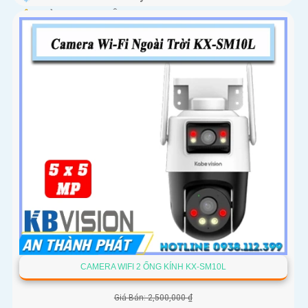
️🔔 Khả Năng :
Thu Âm Và Loa.
CAMERA WIFI 2 ỐNG KÍNH KX-SM10L
Giá Bán: 2,500,000 ₫