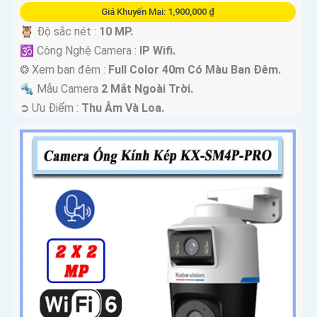
Giá Khuyến Mại: 1,900,000 ₫
🦉 Độ sắc nét :
10 MP.
🕉️ Công Nghệ Camera :
IP Wifi.
❂ Xem ban đêm :
Full Color 40m Có Màu Ban Ðêm.
🔩 Mẫu Camera
2 Mắt Ngoài Trời.
️➲ Ưu Điểm :
Thu Âm Và Loa.