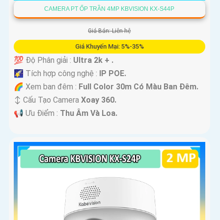
CAMERA PT ỐP TRẦN 4MP KBVISION KX-S44P
Giá Bán: Liên hệ
Giá Khuyến Mại: 5%-35%
💯 Độ Phân giải :
Ultra 2k + .
🌠 Tích hợp công nghệ :
IP POE.
🌈 Xem ban đêm :
Full Color 30m Có Màu Ban Ðêm.
↕️ Cấu Tạo Camera
Xoay 360.
️📢 Ưu Điểm :
Thu Âm Và Loa.