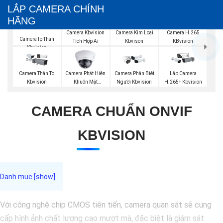
LẮP CAMERA CHÍNH
HÃNG
Camera Kbvision
Camera Kim Loại
Camera H.265
Camera Ip Than
Tích Hợp Ai
Kbvison
KBvision
Kbvision
Camera Phát Hiện
Camera Thân To
Camera Phân Biệt
Lắp Camera
Khuôn Mặt
Kbvision
Người Kbvision
H.265+ Kbvision
Kbvision
CAMERA CHUẨN ONVIF
KBVISION
Với công nghệ chip CMOS tiên tiến, camera quan sát sẽ cung
cấp hình ảnh chất lượng cao mượt mà, đặc biệt là giám sát