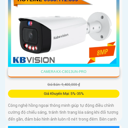
CAMERA KX-C8013UN-PRO
Giá Bán: 9,400,000 ₫
Giá Khuyến Mại: 5%-35%
Công nghệ hồng ngoại thông minh giúp tự động điều chỉnh
cường độ chiếu sáng, tránh tình trạng lóa sáng khi đối tượng
đến gần, đảm bảo hình ảnh luôn rõ nét trong đêm. Bên cạnh
đó, công nghệ giảm nhiễu 3DNR và chống ngược sáng DWDR