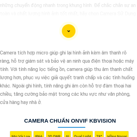
những chuyển động nhanh trong khung hình. Để chắc chắn sự an
toàn và chất lượng hình ảnh tốt nhất, hãy chọn Camera Sử Dụng
Chip Progressive Scan CMOS cho hệ thống giám sát của bạn
dưới đây nhé!
Camera tích hợp micro giúp ghi lại hình ảnh kèm âm thanh rõ
ràng, hỗ trợ giám sát và bảo vệ an ninh qua điện thoại hoặc máy
tính. Với tính năng lọc tiếng ồn, camera giúp thu âm thanh chất
lượng hơn, phục vụ việc giải quyết tranh chấp và các tình huống
khác. Ngoài ghi hình, tính năng ghi âm còn hỗ trợ đàm thoại hai
chiều, tăng cường bảo mật trong các khu vực như văn phòng,
cửa hàng hay nhà ở.
'
CAMERA CHUẨN ONVIF KBVISION
Mic Và Loa
IP66
3D DNR
AI
Dual Light
78°
Hồng Ngoại