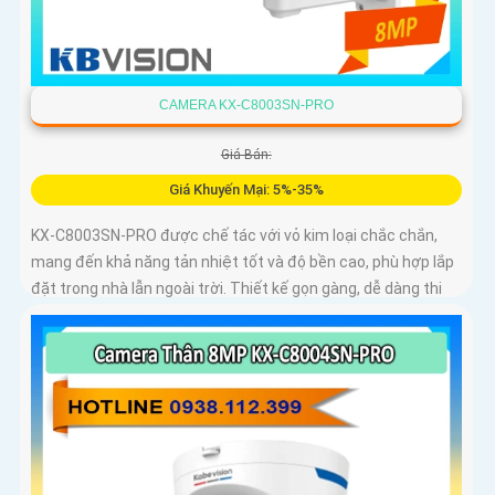
CAMERA KX-C8003SN-PRO
Giá Bán:
Giá Khuyến Mại: 5%-35%
KX-C8003SN-PRO được chế tác với vỏ kim loại chắc chắn,
mang đến khả năng tản nhiệt tốt và độ bền cao, phù hợp lắp
đặt trong nhà lẫn ngoài trời. Thiết kế gọn gàng, dễ dàng thi
công, tiết kiệm thời gian và chi phí cho người dùng