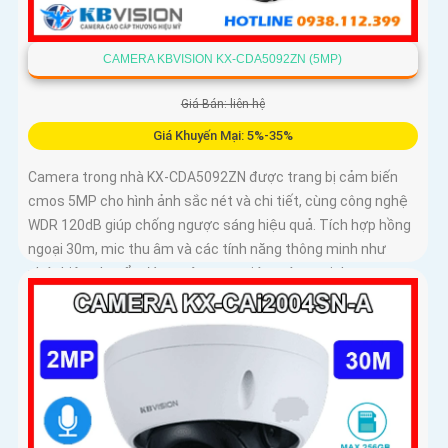
CAMERA KBVISION KX-CDA5092ZN (5MP)
Giá Bán: liên hệ
Giá Khuyến Mại: 5%-35%
Camera trong nhà KX-CDA5092ZN được trang bị cảm biến
cmos 5MP cho hình ảnh sắc nét và chi tiết, cùng công nghệ
WDR 120dB giúp chống ngược sáng hiệu quả. Tích hợp hồng
ngoại 30m, mic thu âm và các tính năng thông minh như
phát hiện chuyển động, nâng cao giám sát an ninh