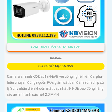
CAMERA AI THÂN KX-D2013N-EAB
Giá Bán:
Giá Khuyến Mại: 5%-35%
Camera an ninh KX-D2013N-EAB với công nghệ hiện đại phát
hiện chuyển động nguồn POE giám sát ban đêm 80m chip xử
lý Sony nhận diện khuôn mặt cập nhật IP POE báo động hàng
rào ảo hình ảnh sắc nét 2.0 MP H