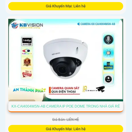
Giá Khuyến Mại: Liên hệ
Camera giám sát KX-E1224FN2-AB sử dụng công nghệ
Starlight tiên tiến, có khả năng giám sát tốt trong môi
trường thiếu ánh sáng. Với độ phân giải HD IP, sản phẩm này
mang lại hình ảnh chất lượng cao, rõ nét
KX-CAI4004MSN-AB CAMERA IP POE DOME TRONG NHÀ GIÁ RẺ
Giá Bán: LIÊN HỆ
Giá Khuyến Mại: Liên hệ