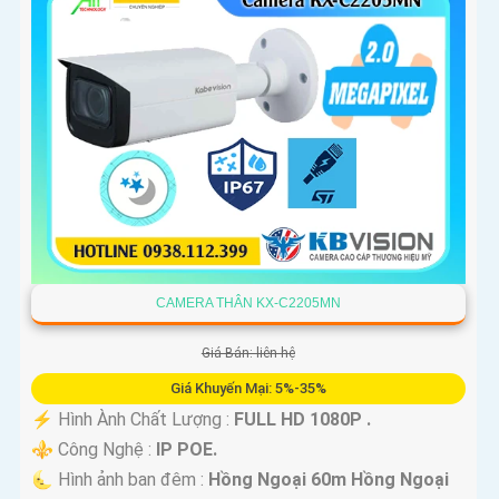
CAMERA THÂN KX-C2205MN
Giá Bán: liên hệ
Giá Khuyến Mại: 5%-35%
️⚡ Hình Ành Chất Lượng :
FULL HD 1080P .
⚜️ Công Nghệ :
IP POE.
🌜 Hình ảnh ban đêm :
Hồng Ngoại 60m Hồng Ngoại