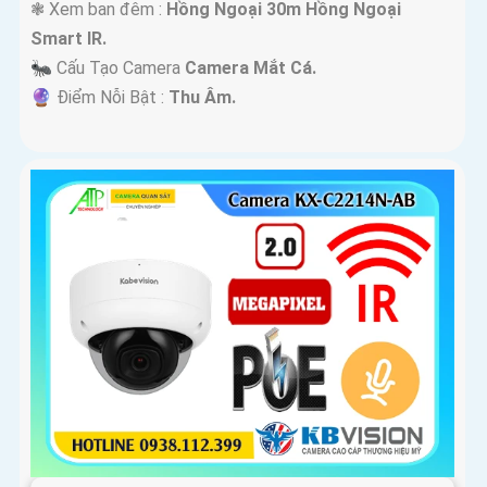
❃ Xem ban đêm :
Hồng Ngoại 30m Hồng Ngoại
Smart IR.
🐜 Cấu Tạo Camera
Camera Mắt Cá.
️🔮 Điểm Nỗi Bật :
Thu Âm.