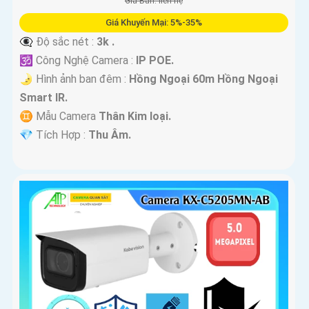
Giá Bán: liên hệ
Giá Khuyến Mại: 5%-35%
👁️‍🗨 Độ sắc nét :
3k .
🕉️ Công Nghệ Camera :
IP POE.
🌛 Hình ảnh ban đêm :
Hồng Ngoại 60m Hồng Ngoại
Smart IR.
♊ Mẫu Camera
Thân Kim loại.
️💎 Tích Hợp :
Thu Âm.