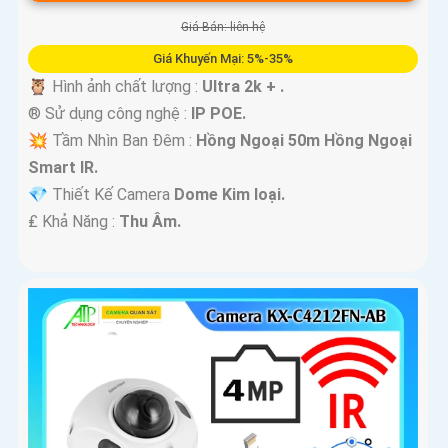
Giá Bán: liên hệ
Giá Khuyến Mại: 5%-35%
🦉 Hình ảnh chất lượng :
Ultra 2k + .
®️ Sử dụng công nghệ :
IP POE.
💥 Tầm Nhìn Ban Đêm :
Hồng Ngoại 50m Hồng Ngoại
Smart IR.
💎 Thiết Kế Camera
Dome Kim loại.
️₤ Khả Năng :
Thu Âm.