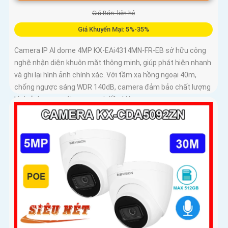
Giá Bán: liên hệ
Giá Khuyến Mại: 5%-35%
Camera IP AI dome 4MP KX-EAi4314MN-FR-EB sở hữu công
nghệ nhận diện khuôn mặt thông minh, giúp phát hiện nhanh
và ghi lại hình ảnh chính xác. Với tầm xa hồng ngoại 40m,
chống ngược sáng WDR 140dB, camera đảm bảo chất lượng
hình ảnh vượt trội trong mọi điều kiện