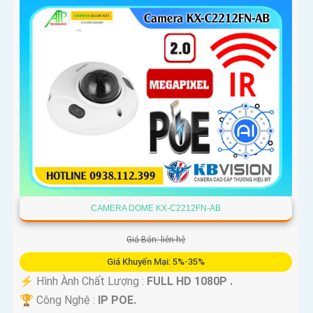
CAMERA DOME KX-C2212FN-AB
Giá Bán: liên hệ
Giá Khuyến Mại: 5%-35%
️⚡ Hình Ành Chất Lượng :
FULL HD 1080P .
🏆 Công Nghệ :
IP POE.