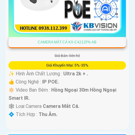
CAMERA MẮT CÁ KX-C4212FN-AB
Giá Bán: liên hệ
Giá Khuyến Mại: 5%-35%
✨ Hình Ành Chất Lượng :
Ultra 2k + .
👍 Công Nghệ :
IP POE.
🔅 Video Ban Đêm :
Hồng Ngoại 30m Hồng Ngoại
Smart IR.
🕸️ Loại Camera
Camera Mắt Cá.
️💠 Tích Hợp :
Thu Âm.