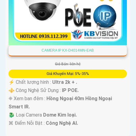
CAMERA IP KX-D4014MN-EAB
Giá Bán: liên hệ
Giá Khuyến Mại: 5%-35%
️⚡ Chất lượng hình :
Ultra 2k + .
⚜️ Công Nghệ Sử Dụng :
IP POE.
❈ Xem ban đêm :
Hồng Ngoại 40m Hồng Ngoại
Smart IR.
🐉️ Loại Camera
Dome Kim loại.
️⌘ Điểm Nỗi Bật :
Công Nghệ AI.