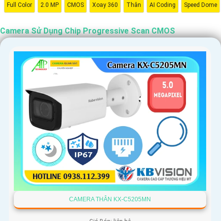
Full Color
2.0 MP
CMOS
Xoay 360
Thân
AI Coding
Speed Dome
Camera Sử Dụng Chip Progressive Scan CMOS
CAMERA THÂN KX-C5205MN