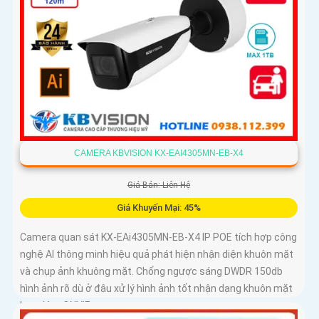
CAMERA KBVISION KX-EAI4305MN-EB-X4
Giá Bán: Liên Hệ
Giá Khuyến Mại: 45%
Camera quan sát KX-EAi4305MN-EB-X4 IP POE tích hợp công
nghệ AI thông minh hiệu quả phát hiện nhận diện khuôn mặt
và chụp ảnh khuông mặt. Chống ngược sáng DWDR 150db
hình ảnh rõ dù ở đâu xử lý hình ảnh tốt nhận dạng khuôn mặt
ban đêm ONVIF