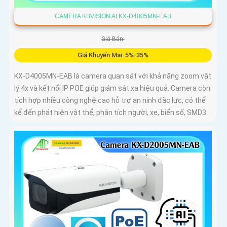
CAMERA KBVISION AI KX-D4005MN-EAB
Giá Bán:
Giá Khuyến Mại: 5%-35%
KX-D4005MN-EAB là camera quan sát với khả năng zoom vật
lý 4x và kết nối IP POE giúp giám sát xa hiệu quả. Camera còn
tích hợp nhiều công nghệ cao hỗ trợ an ninh đắc lực, có thể
kể đến phát hiện vật thể, phân tích người, xe, biển số, SMD3