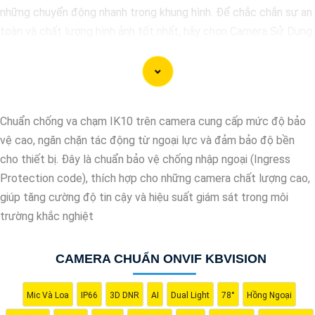
những chuyển động nhanh trong khung hình. Để chắc chắn sự an
toàn và chất lượng hình ảnh tốt nhất, hãy chọn Camera Sử Dụng
Chip Progressive Scan CMOS cho hệ thống giám sát của bạn
dưới đây nhé!
Chuẩn chống va chạm IK10 trên camera cung cấp mức độ bảo
vệ cao, ngăn chặn tác động từ ngoại lực và đảm bảo độ bền
cho thiết bị. Đây là chuẩn bảo vệ chống nhập ngoại (Ingress
Protection code), thích hợp cho những camera chất lượng cao,
giúp tăng cường độ tin cậy và hiệu suất giám sát trong môi
trường khắc nghiệt
CAMERA CHUẨN ONVIF KBVISION
'
Mic Và Loa
IP66
3D DNR
AI
Dual Light
78°
Hồng Ngoại