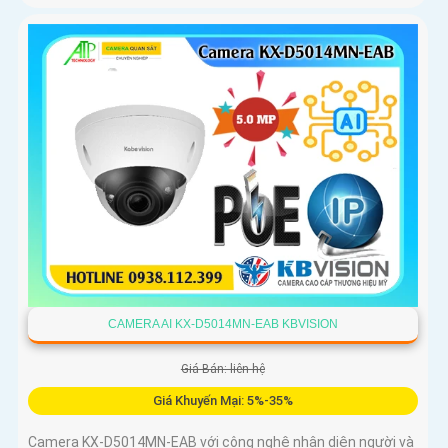
CAMERA AI KX-D5014MN-EAB KBVISION
Giá Bán: liên hệ
Giá Khuyến Mại: 5%-35%
Camera KX-D5014MN-EAB với công nghệ nhận diện người và