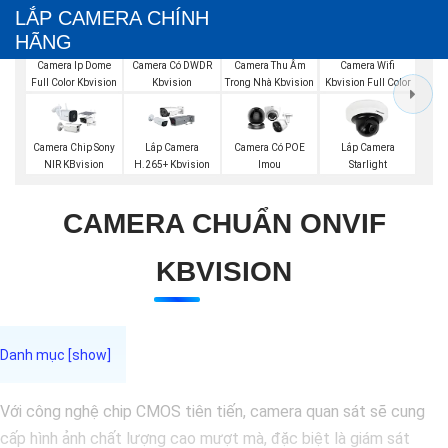
LẮP CAMERA CHÍNH
HÃNG
Camera Ip Dome
Camera Có DWDR
Camera Thu Âm
Camera Wifi
Full Color Kbvision
Kbvision
Trong Nhà Kbvision
Kbvision Full Color
Camera Chip Sony
Lắp Camera
Camera Có POE
Lắp Camera
NIR KBvision
H.265+ Kbvision
Imou
Starlight
CAMERA CHUẨN ONVIF
KBVISION
Với công nghệ chip CMOS tiên tiến, camera quan sát sẽ cung
cấp hình ảnh chất lượng cao mượt mà, đặc biệt là giám sát