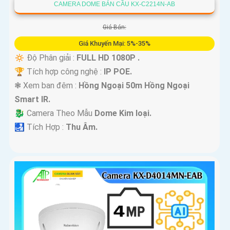
CAMERA DOME BÁN CẦU KX-C2214N-AB
Giá Bán:
Giá Khuyến Mại: 5%-35%
🔅 Độ Phân giải :
FULL HD 1080P .
🏆 Tích hợp công nghệ :
IP POE.
❃ Xem ban đêm :
Hồng Ngoại 50m Hồng Ngoại
Smart IR.
🐉️ Camera Theo Mẫu
Dome Kim loại.
️🛃 Tích Hợp :
Thu Âm.