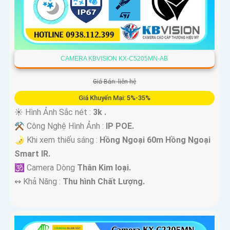
CAMERA KBVISION KX-C5205MN-AB
Giá Bán: liên hệ
Giá Khuyến Mại: 5%-35%
☀️ Hình Ảnh Sắc nét :
3k .
⚒ Công Nghệ Hình Ảnh :
IP POE.
🌛 Khi xem thiếu sáng :
Hồng Ngoại 60m Hồng Ngoại
Smart IR.
🕉️ Camera Dòng
Thân Kim loại.
️↭ Khả Năng :
Thu hình Chất Lượng.