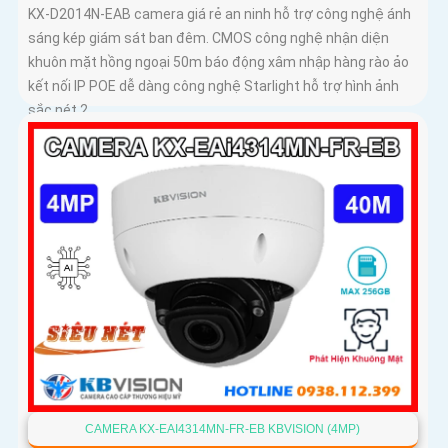
KX-D2014N-EAB camera giá rẻ an ninh hỗ trợ công nghệ ánh
sáng kép giám sát ban đêm. CMOS công nghệ nhận diện
khuôn mặt hồng ngoại 50m báo động xâm nhập hàng rào ảo
kết nối IP POE dễ dàng công nghệ Starlight hỗ trợ hình ảnh
sắc nét 2
CAMERA KX-EAI4314MN-FR-EB KBVISION (4MP)