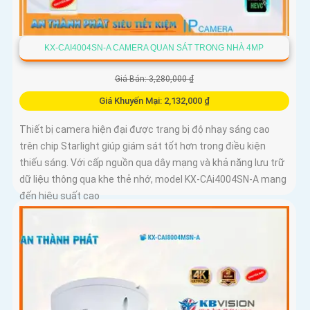
KX-CAI4004SN-A CAMERA QUAN SÁT TRONG NHÀ 4MP
Giá Bán: 3,280,000 ₫
Giá Khuyến Mại: 2,132,000 ₫
Thiết bị camera hiện đại được trang bị độ nhạy sáng cao
trên chip Starlight giúp giám sát tốt hơn trong điều kiện
thiếu sáng. Với cấp nguồn qua dây mạng và khả năng lưu trữ
dữ liệu thông qua khe thẻ nhớ, model KX-CAi4004SN-A mang
đến hiệu suất cao