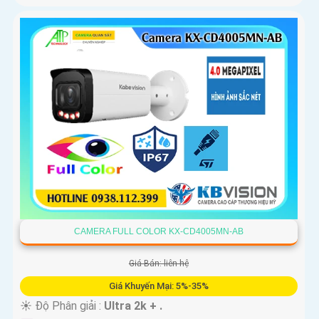
CAMERA FULL COLOR KX-CD4005MN-AB
Giá Bán: liên hệ
Giá Khuyến Mại: 5%-35%
☀️ Độ Phân giải :
Ultra 2k + .