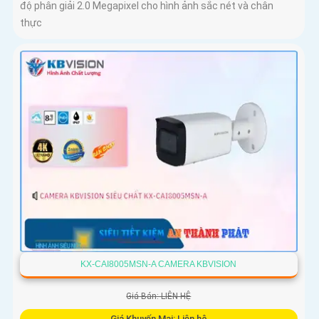
độ phân giải 2.0 Megapixel cho hình ảnh sắc nét và chân
thực
KX-CAI8005MSN-A CAMERA KBVISION
Giá Bán: LIÊN HỆ
Giá Khuyến Mại: Liên hệ