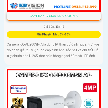
CAMERA KBVISION KX-AD2003N-A
Giá Bán: liên hệ
Giá Khuyến Mại: 5%-35%
Camera KX-AD2003N-A là dòng IP thân cố định ngoài trời với
độ phân giải 2.0MP, cung cấp hình ảnh sắc nét và chi tiết. Hỗ
trợ chuẩn nén H.265 tầm nhìn hồng ngoại 60m và LED ánh...