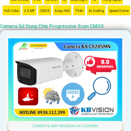
Full Color
2.0 MP
CMOS
Xoay 360
Thân
AI Coding
Speed Dome
Camera Sử Dụng Chip Progressive Scan CMOS
CAMERA 8.0MP KBVISION KX-C8205MN