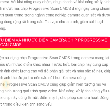
mera. Với khả năng quay chậm, chụp nhanh và khả năng xử lý hìn
nh mượt mà, chip Progressive Scan CMOS đang ngày càng chiế
 trí quan trọng trong ngành công nghiệp camera quan sát và đượ
g dụng rộng rãi trong các lĩnh vực như an ninh, giám sát hoạt
ộng.
U ĐIỂM VÀ NHƯỢC ĐIỂM CAMERA CHIP PROGRESSIVE
SCAN CMOS
iệc sử dụng chip Progressive Scan CMOS trong camera mang lại
iều ưu nhược điểm khác nhau. Trước hết, loại chip này cung cấp
nh ảnh chất lượng cao với độ phân giải tốt và màu sắc rõ nét, giú
nh ảnh thu được trở nên sắc nét hơn. Camera công
ghệ
Progressive Scan CMOS cũng giúp giảm hiện tượng mờ và
ng hình trong quá trình quay video. Khả năng xử lý ánh sáng yếu 
a chip này cũng là một điểm mạnh, cho phép camera hoạt động
t trong điều kiện ánh sáng yếu.