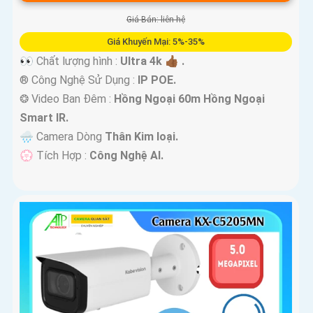
Giá Bán: liên hệ
Giá Khuyến Mại: 5%-35%
👀 Chất lượng hình :
Ultra 4k 👍🏾 .
®️ Công Nghệ Sử Dụng :
IP POE.
❂ Video Ban Đêm :
Hồng Ngoại 60m Hồng Ngoại
Smart IR.
🌧️ Camera Dòng
Thân Kim loại.
️💮 Tích Hợp :
Công Nghệ AI.