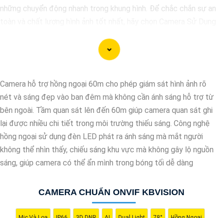
những chuyển động nhanh trong khung hình. Để chắc chắn sự an
toàn và chất lượng hình ảnh tốt nhất, hãy chọn Camera Sử Dụng
Chip Progressive Scan CMOS cho hệ thống giám sát của bạn
dưới đây nhé!
Camera hỗ trợ hồng ngoại 60m cho phép giám sát hình ảnh rõ
nét và sáng đẹp vào ban đêm mà không cần ánh sáng hỗ trợ từ
bên ngoài. Tầm quan sát lên đến 60m giúp camera quan sát ghi
lại được nhiều chi tiết trong môi trường thiếu sáng. Công nghệ
hồng ngoại sử dụng đèn LED phát ra ánh sáng mà mắt người
không thể nhìn thấy, chiếu sáng khu vực mà không gây lộ nguồn
sáng, giúp camera có thể ẩn mình trong bóng tối dễ dàng
'
CAMERA CHUẨN ONVIF KBVISION
Mic Và Loa
IP66
3D DNR
AI
Dual Light
78°
Hồng Ngoại