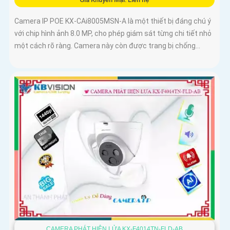
Camera IP POE KX-CAi8005MSN-A là một thiết bị đáng chú ý
với chip hình ảnh 8.0 MP, cho phép giám sát từng chi tiết nhỏ
một cách rõ ràng. Camera này còn được trang bị chống...
CAMERA PHÁT HIỆN LỬA KX-F4014TN-FLD-AB