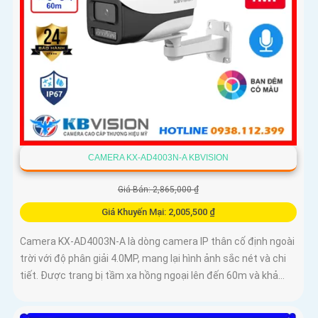
CAMERA KX-AD4003N-A KBVISION
Giá Bán: 2,865,000 ₫
Giá Khuyến Mại: 2,005,500 ₫
Camera KX-AD4003N-A là dòng camera IP thân cố định ngoài
trời với độ phân giải 4.0MP, mang lại hình ảnh sắc nét và chi
tiết. Được trang bị tầm xa hồng ngoại lên đến 60m và khả...