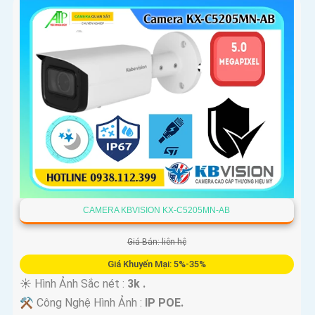
CAMERA KBVISION KX-C5205MN-AB
Giá Bán: liên hệ
Giá Khuyến Mại: 5%-35%
☀️ Hình Ảnh Sắc nét :
3k .
⚒ Công Nghệ Hình Ảnh :
IP POE.