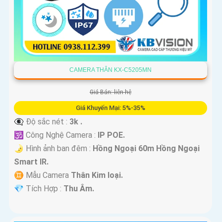
CAMERA THÂN KX-C5205MN
Giá Bán: liên hệ
Giá Khuyến Mại: 5%-35%
👁️‍🗨 Độ sắc nét :
3k .
🕉️ Công Nghệ Camera :
IP POE.
🌛 Hình ảnh ban đêm :
Hồng Ngoại 60m Hồng Ngoại
Smart IR.
♊ Mẫu Camera
Thân Kim loại.
️💎 Tích Hợp :
Thu Âm.