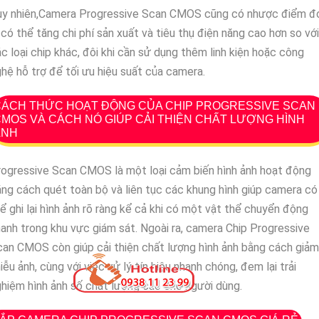
uy nhiên,Camera Progressive Scan CMOS cũng có nhược điểm đ
 có thể tăng chi phí sản xuất và tiêu thụ điện năng cao hơn so với
c loại chip khác, đôi khi cần sử dụng thêm linh kiện hoặc công
hệ hỗ trợ để tối ưu hiệu suất của camera.
CÁCH THỨC HOẠT ĐỘNG CỦA CHIP PROGRESSIVE SCAN
MOS VÀ CÁCH NÓ GIÚP CẢI THIỆN CHẤT LƯỢNG HÌNH
ẢNH
ogressive Scan CMOS là một loại cảm biến hình ảnh hoạt động
ng cách quét toàn bộ và liên tục các khung hình giúp camera có
ể ghi lại hình ảnh rõ ràng kể cả khi có một vật thể chuyển động
anh trong khu vực giám sát. Ngoài ra, camera Chip Progressive
an CMOS còn giúp cải thiện chất lượng hình ảnh bằng cách giảm
iễu ảnh, cùng với việc xử lý tín hiệu nhanh chóng, đem lại trải
hiệm hình ảnh số chất lượng cao cho người dùng.