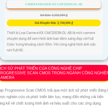
CAMERA KBVISION KX-CAIF2003N-DL-AB
Giá Bán: 3,320,000 ₫
Giá Khuyến Mại: 2,158,000 ₫
Thiết bị Loại Camera KX-CAiF2003N-DL-AB là một camere
chuyên dụng để xem hình ảnh ban đêm sáng đẹp với Full
Color trong khoảng cách 50m. Với công nghệ hình ảnh sắc
nét Full HD...
ỊCH SỬ PHÁT TRIỂN CỦA CÔNG NGHỆ CHIP
PROGRESSIVE SCAN CMOS TRONG NGÀNH CÔNG NGHIỆ
CAMERA
ip Progressive Scan CMOS trải qua một lịch sử phát triển đáng 
ợc nghiên cứu và phát triển liên tục, mang đến những cải tiến
ng kể về chất lượng hình ảnh và hiệu suất cho các ứng dụng