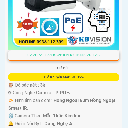
CAMERA THÂN KBVISION KX-D5005MN-EAB
Giá Bán:
Giá Khuyến Mại: 5%-35%
🦉 Độ sắc nét :
3k .
®️ Công Nghệ Camera :
IP POE.
🔅 Hình ảnh ban đêm :
Hồng Ngoại 60m Hồng Ngoại
Smart IR.
⛓ Camera Theo Mẫu
Thân Kim loại.
️🔔 Điểm Nỗi Bật :
Công Nghệ AI.