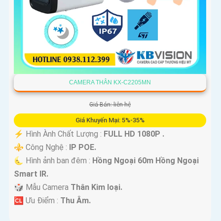
CAMERA THÂN KX-C2205MN
Giá Bán: liên hệ
Giá Khuyến Mại: 5%-35%
️⚡ Hình Ành Chất Lượng :
FULL HD 1080P .
⚜️ Công Nghệ :
IP POE.
🌜 Hình ảnh ban đêm :
Hồng Ngoại 60m Hồng Ngoại
Smart IR.
🎲 Mẫu Camera
Thân Kim loại.
️🆑 Ưu Điểm :
Thu Âm.