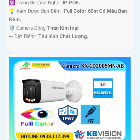
⚛️ Trang Bị Công Nghệ :
IP POE.
💡 Xem Được Ban Đêm :
Full Color 60m Có Màu Ban
Ðêm.
🛡 Camera Dòng
Thân Kim loại.
️↭ Đặt Điểm :
Thu hình Chất Lượng.