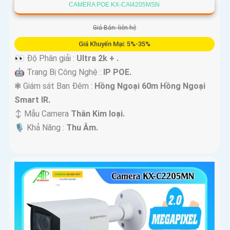
CAMERA POE KX-CAI4205MSN
Giá Bán: liên hệ
Giá Khuyến Mại: 5%-35%
👀 Độ Phân giải :
Ultra 2k + .
🤖️ Trang Bị Công Nghệ :
IP POE.
❃ Giám sát Ban Đêm :
Hồng Ngoại 60m Hồng Ngoại
Smart IR.
↕️ Mẫu Camera
Thân Kim loại.
️🎙 Khả Năng :
Thu Âm.