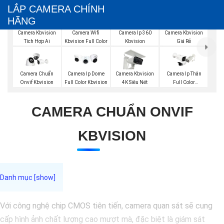
LẮP CAMERA CHÍNH
HÃNG
Camera Kbvision
Camera Wifi
Camera Ip 360
Camera Kbvision
Tích Hợp Ai
Kbvision Full Color
Kbvision
Giá Rẻ
Camera Chuẩn
Camera Ip Dome
Camera Kbvision
Camera Ip Thân
Onvif Kbvision
Full Color Kbvision
4K Siêu Nét
Full Color
Hikvision
CAMERA CHUẨN ONVIF
KBVISION
Với công nghệ chip CMOS tiên tiến, camera quan sát sẽ cung
cấp hình ảnh chất lượng cao mượt mà, đặc biệt là giám sát