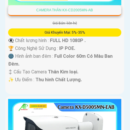
CAMERA THÂN KX-CD2005MN-AB
Giá Bán: liên hệ
Giá Khuyến Mại: 5%-35%
👁️‍🗨 Chất lượng hình :
FULL HD 1080P .
🏆 Công Nghệ Sử Dụng :
IP POE.
🌚 Hình ảnh ban đêm :
Full Color 60m Có Màu Ban
Ðêm.
↕️ Cấu Tạo Camera
Thân Kim loại.
️✨ Ưu Điểm :
Thu hình Chất Lượng.