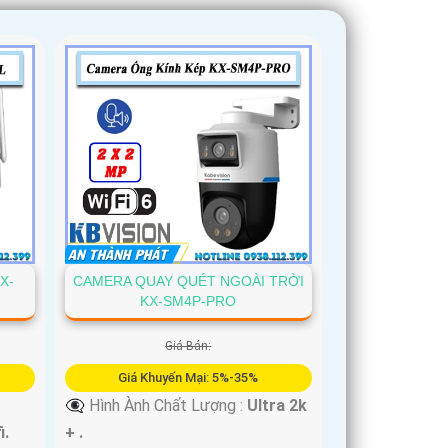
X-
CAMERA QUAY QUÉT NGOÀI TRỜI
KX-SM4P-PRO
Giá Bán:
Giá Khuyến Mại: 5%-35%
👁️‍🗨 Hình Ành Chất Lượng :
Ultra 2k
i.
+ .