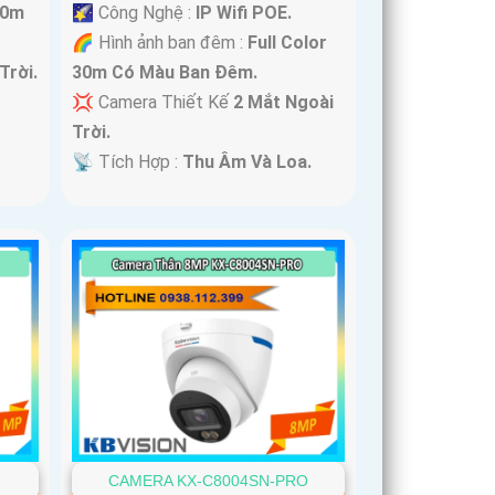
40m
🌠 Công Nghệ :
IP Wifi POE.
🌈 Hình ảnh ban đêm :
Full Color
Trời.
30m Có Màu Ban Ðêm.
💢 Camera Thiết Kế
2 Mắt Ngoài
Trời.
️📡 Tích Hợp :
Thu Âm Và Loa.
CAMERA KX-C8004SN-PRO