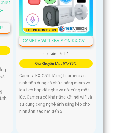
5P
CAMERA WIFI KBVISION KX-C51L
Giá Bán: liên hệ
Giá Khuyến Mại: 5%-35%
ổng
Camera KX-C51L là một camera an
 và
ninh tiện dụng có chức năng micro và
loa tích hợp để nghe và nói cùng một
ng
lúc. Camera có khả năng kết nối wifi và
 ảnh
sử dụng công nghệ ánh sáng kép cho
hình ảnh sắc nét đến 5