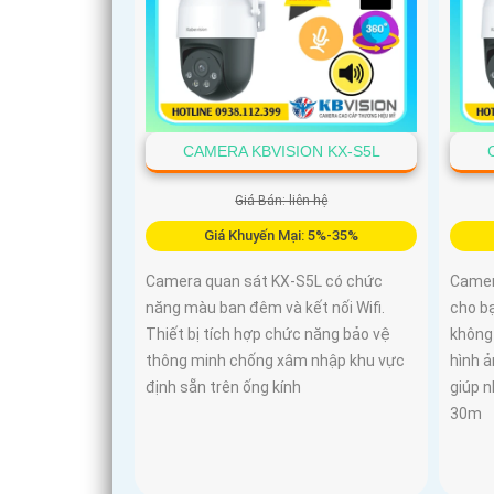
CAMERA KBVISION KX-S5L
Giá Bán: liên hệ
Giá Khuyến Mại: 5%-35%
Camera quan sát KX-S5L có chức
Camer
năng màu ban đêm và kết nối Wifi.
cho bạ
Thiết bị tích hợp chức năng bảo vệ
không
thông minh chống xâm nhập khu vực
hình 
định sẵn trên ống kính
giúp 
30m