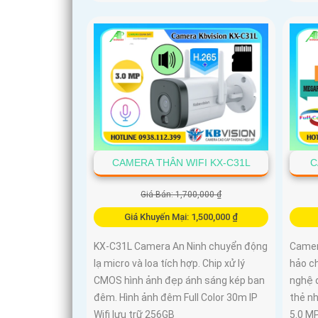
CAMERA THÂN WIFI KX-C31L
C
Giá Bán: 1,700,000 ₫
Giá Khuyến Mại: 1,500,000 ₫
KX-C31L Camera An Ninh chuyển động
Camer
lạ micro và loa tích hợp. Chip xử lý
hảo c
CMOS hình ảnh đẹp ánh sáng kép ban
nghệ 
đêm. Hình ảnh đêm Full Color 30m IP
thẻ n
Wifi lưu trữ 256GB
5.0 M