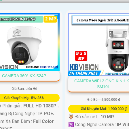
CAMERA 360° KX-S24P
CAMERA WIFI 2 ỐNG KÍNH K
SM10L
Giá Bán: Liên Hệ
Giá Khuyến Mại: 5%-35%
Giá Bán: 2,500,000 ₫
 Phân giải :
FULL HD 1080P .
Giá Khuyến Mại: 1,900,000 ₫
ng Bị Công Nghệ :
IP POE.
🦉 Độ sắc nét :
10 MP.
ầm Xa Ban Đêm :
Full Color
🕉️ Công Nghệ Camera :
IP Wif