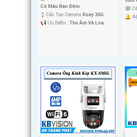
30m 
Có Màu Ban Ðêm.
🕸️ C
↕️ Cấu Tạo Camera
Xoay 360.
️🔔 Đ
️📢 Ưu Điểm :
Thu Âm Và Loa.