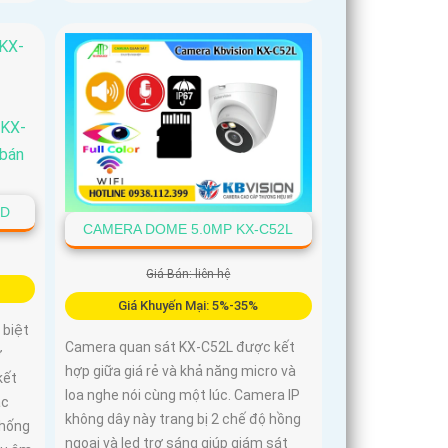
1D
CAMERA DOME 5.0MP KX-C52L
Giá Bán: liên hệ
Giá Khuyến Mại: 5%-35%
 biệt
Camera quan sát KX-C52L được kết
ợ
hợp giữa giá rẻ và khả năng micro và
kết
loa nghe nói cùng một lúc. Camera IP
ắc
không dây này trang bị 2 chế độ hồng
chống
ngoại và led trợ sáng giúp giám sát