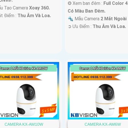
ONVIF.
❂ Xem ban đêm :
Full Color 
ấu Tạo Camera
Xoay 360.
Có Màu Ban Ðêm.
ặt Điểm :
Thu Âm Và Loa.
🔩 Mẫu Camera
2 Mắt Ngoài 
️➲ Ưu Điểm :
Thu Âm Và Loa.
CAMERA KX-AM10W
CAMERA KX-AM6W