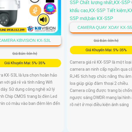
CAMERA QUAY XOAY KX-S
CAMERA KBVISION KX-S3L
Giá Bán: liên hệ
Giá Khuyến Mại: 5%-35%
Giá Bán: liên hệ
Camera giá rẻ KX-S5P là một loại
Giá Khuyến Mại: 5%-35%
camera an ninh cấp nguồn qua c
a KX-S3L là lựa chọn hoàn hảo
RJ45 tích hợp chức năng thu âm
n với giá rẻ và tính năng Wifi
loa giúp giúp đàm thoại 2 chiều.
 dây. Sử dụng công nghệ xử lý
Camera cũng được trang bị chố
ảnh Chip CMOS trang bị đèn Led
ngược sáng DWDR mang lại hình
nhìn có màu vào ban đêm lên đến
rõ nét ở mọi điều kiện ánh sáng