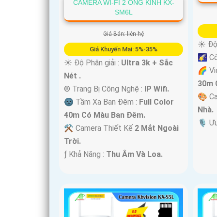
CAMERA WI-FI 2 ỐNG KÍNH KX-
SM6L
Giá Bán: liên hệ
☀️ Độ
Giá Khuyến Mại: 5%-35%
🌠 C
☀️ Độ Phân giải :
Ultra 3k + Sắc
🌈 Vi
Nét .
30m 
®️ Trang Bị Công Nghệ :
IP Wifi.
🎨 C
🌚 Tầm Xa Ban Đêm :
Full Color
Nhà.
40m Có Màu Ban Ðêm.
️🎙 Ư
⚒ Camera Thiết Kế
2 Mắt Ngoài
Trời.
️ƒ Khả Năng :
Thu Âm Và Loa.