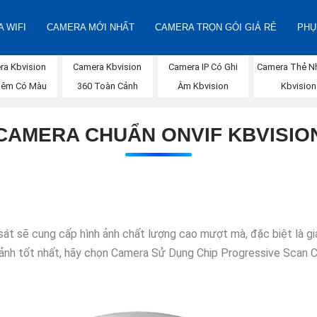
 WIFI
CAMERA MỚI NHẤT
CAMERA TRỌN GÓI GIÁ RẺ
PHỤ
ra Kbvision
Camera Kbvision
Camera IP Có Ghi
Camera Thẻ N
Đêm Có Màu
360 Toàn Cảnh
Âm Kbvision
Kbvision
CAMERA CHUẨN ONVIF KBVISIO
sát sẽ cung cấp hình ảnh chất lượng cao mượt mà, đặc biệt là 
h ảnh tốt nhất, hãy chọn Camera Sử Dụng Chip Progressive Scan