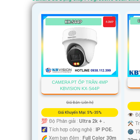
CAMERA PT ỐP TRẦN 4MP
KBVISION KX-S44P
Giá Bán: Liên hệ
Giá Khuyến Mại: 5%-35%
👁 Độ
💯 Độ Phân giải :
Ultra 2k + .
⚒ Tra
🌠 Tích hợp công nghệ :
IP POE.
🌚 T
🌈 Xem ban đêm :
Full Color 30m