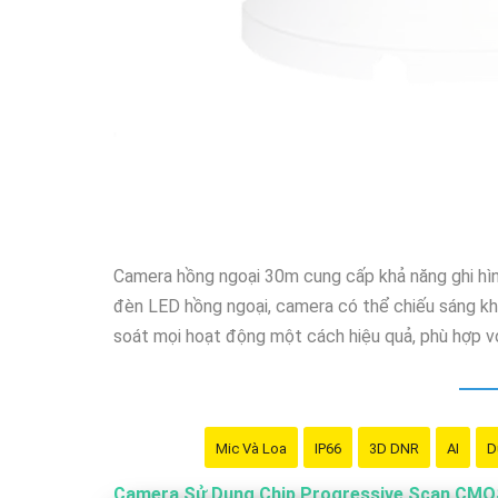
'
Camera hồng ngoại 30m cung cấp khả năng ghi hình
đèn LED hồng ngoại, camera có thể chiếu sáng kh
soát mọi hoạt động một cách hiệu quả, phù hợp vớ
Mic Và Loa
IP66
3D DNR
AI
D
Camera Sử Dụng Chip Progressive Scan CM