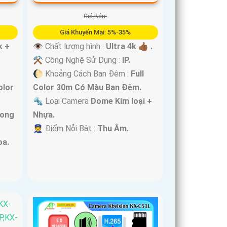
Giá Bán:
Giá Khuyến Mại: 5%-35%
k +
👁 Chất lượng hình :
Ultra 4k 👍🏾 .
⚒ Công Nghệ Sử Dụng :
IP.
🌔 Khoảng Cách Ban Đêm :
Full
olor
Color 30m Có Màu Ban Ðêm.
🔩 Loại Camera
Dome Kim loại +
rong
Nhựa.
️👮 Điểm Nỗi Bật :
Thu Âm.
oa.