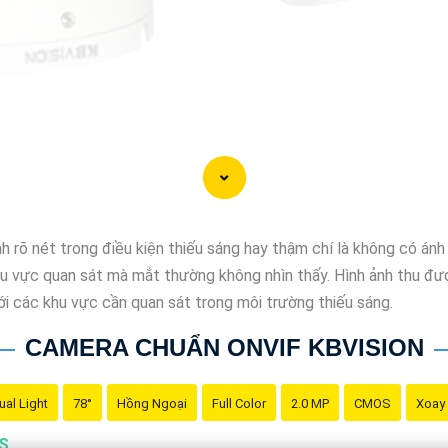
 rõ nét trong điều kiện thiếu sáng hay thậm chí là không có ánh
u vực quan sát mà mắt thường không nhìn thấy. Hình ảnh thu đượ
i các khu vực cần quan sát trong môi trường thiếu sáng.
CAMERA CHUẨN ONVIF KBVISION
ual Light
78°
Hồng Ngoại
Full Color
2.0 MP
CMOS
Xoay
OS