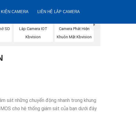
 KIỆN CAMERA
LIÊN HỆ LẮP CAMERA
Camera Phát Hiện
hớ SD
Lắp Camera IOT
Khuôn Mặt Kbvision
Kbvision
N
giám sát những chuyển động nhanh trong khung
 CMOS cho hệ thống giám sát của bạn dưới đây