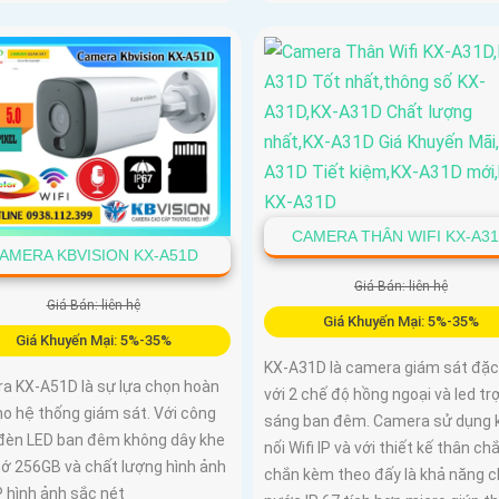
CAMERA THÂN WIFI KX-A3
AMERA KBVISION KX-A51D
Giá Bán: liên hệ
Giá Bán: liên hệ
Giá Khuyến Mại: 5%-35%
Giá Khuyến Mại: 5%-35%
KX-A31D là camera giám sát đặc
a KX-A51D là sự lựa chọn hoàn
với 2 chế độ hồng ngoại và led tr
ho hệ thống giám sát. Với công
sáng ban đêm. Camera sử dụng 
đèn LED ban đêm không dây khe
nối Wifi IP và với thiết kế thân ch
hớ 256GB và chất lượng hình ảnh
chắn kèm theo đấy là khả năng 
P hình ảnh sắc nét