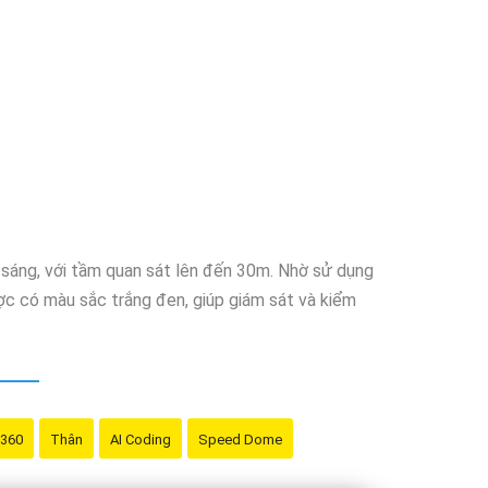
 sáng, với tầm quan sát lên đến 30m. Nhờ sử dụng
c có màu sắc trắng đen, giúp giám sát và kiểm
 360
Thân
AI Coding
Speed Dome