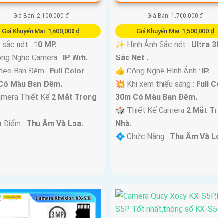
Giá Bán: 2,100,000 ₫
Giá Bán: 1,700,000 ₫
Giá Khuyến Mại: 1,600,000 ₫
Giá Khuyến Mại: 1,500,000 ₫
 sắc nét :
10 MP.
✨ Hình Ảnh Sắc nét :
Ultra 3
ông Nghệ Camera :
IP Wifi.
Sắc Nét .
deo Ban Đêm :
Full Color
👍 Công Nghệ Hình Ảnh :
IP.
Có Màu Ban Ðêm.
💥 Khi xem thiếu sáng :
Full C
amera Thiết Kế
2 Mắt Trong
30m Có Màu Ban Ðêm.
🎲 Thiết Kế Camera
2 Mắt T
u Điểm :
Thu Âm Và Loa.
Nhà.
️💠 Chức Năng :
Thu Âm Và L