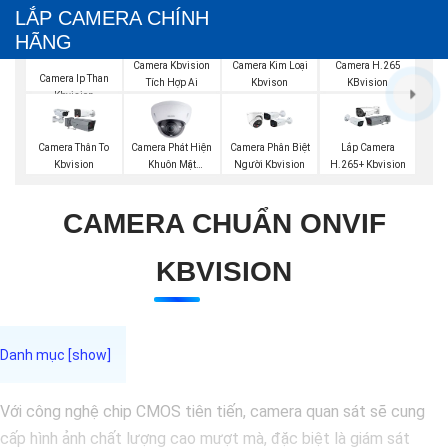
LẮP CAMERA CHÍNH
HÃNG
Camera Kbvision
Camera Kim Loại
Camera H.265
Camera Ip Than
Tích Hợp Ai
Kbvison
KBvision
Kbvision
Camera Phát Hiện
Camera Thân To
Camera Phân Biệt
Lắp Camera
Khuôn Mặt
Kbvision
Người Kbvision
H.265+ Kbvision
Kbvision
CAMERA CHUẨN ONVIF
KBVISION
Với công nghệ chip CMOS tiên tiến, camera quan sát sẽ cung
cấp hình ảnh chất lượng cao mượt mà, đặc biệt là giám sát