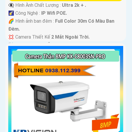
👁️‍🗨 Hình Ành Chất Lượng :
Ultra 2k + .
🌠 Công Nghệ :
IP Wifi POE.
🌈 Hình ảnh ban đêm :
Full Color 30m Có Màu Ban
Ðêm.
💢 Camera Thiết Kế
2 Mắt Ngoài Trời.
️📡 Tích Hợp :
Thu Âm Và Loa.