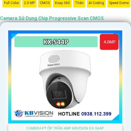
Full Color
2.0 MP
CMOS
Xoay 360
Thân
AI Coding
Speed Dome
Camera Sử Dụng Chip Progressive Scan CMOS
CAMERA PT ỐP TRẦN 4MP KBVISION KX-S44P