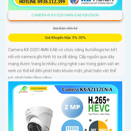
CAMERA AI KX-D2014MN-EAB KBVISION
Giá Bán: liên hệ
Giá Khuyến Mại: 5%-35%
Camera KX-D2014MN-EAB có chức năng AutoRegister kết
nối với camera ghi hình từ xa dễ dàng. Cấp nguồn qua dây
mạng được trang bị nhiều công nghệ cao trong giám sát an
ninh có thể kể đến phát hiện khuôn mặt, phát hiện vật thể
rơi, phát hiện lãng vãng