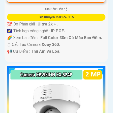
Giá Bán: Liên hệ
Giá Khuyến Mại: 5%-35%
💯 Độ Phân giải :
Ultra 2k + .
🌠 Tích hợp công nghệ :
IP POE.
🌈 Xem ban đêm :
Full Color 30m Có Màu Ban Ðêm.
↕️ Cấu Tạo Camera
Xoay 360.
️📢 Ưu Điểm :
Thu Âm Và Loa.