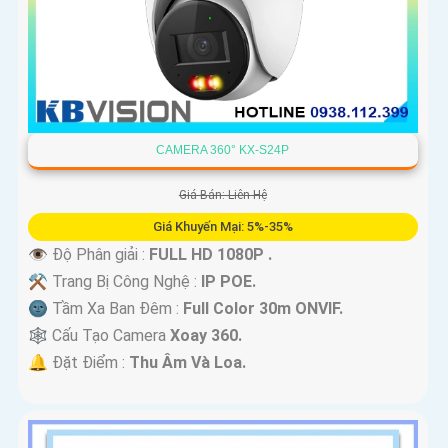
CAMERA 360° KX-S24P
Giá Bán: Liên Hệ
Giá Khuyến Mại: 5%-35%
👁 Độ Phân giải :
FULL HD 1080P .
⚒ Trang Bị Công Nghệ :
IP POE.
🌚 Tầm Xa Ban Đêm :
Full Color 30m ONVIF.
🕸️ Cấu Tạo Camera
Xoay 360.
️🔔 Đặt Điểm :
Thu Âm Và Loa.