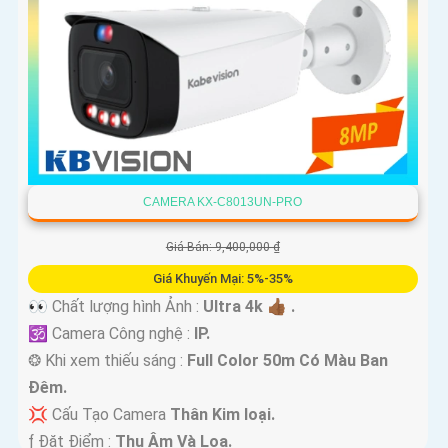
CAMERA KX-C8013UN-PRO
Giá Bán: 9,400,000 ₫
Giá Khuyến Mại: 5%-35%
👀 Chất lượng hình Ảnh :
Ultra 4k 👍🏾 .
🕉️ Camera Công nghệ :
IP.
❂ Khi xem thiếu sáng :
Full Color 50m Có Màu Ban
Ðêm.
💢 Cấu Tạo Camera
Thân Kim loại.
️ƒ Đặt Điểm :
Thu Âm Và Loa.