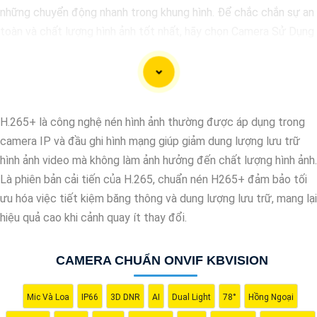
những chuyển động nhanh trong khung hình. Để chắc chắn sự an
toàn và chất lượng hình ảnh tốt nhất, hãy chọn Camera Sử Dụng
Chip Progressive Scan CMOS cho hệ thống giám sát của bạn
dưới đây nhé!
H.265+ là công nghệ nén hình ảnh thường được áp dụng trong
camera IP và đầu ghi hình mạng giúp giảm dung lượng lưu trữ
hình ảnh video mà không làm ảnh hưởng đến chất lượng hình ảnh.
Là phiên bản cải tiến của H.265, chuẩn nén H265+ đảm bảo tối
ưu hóa việc tiết kiệm băng thông và dung lượng lưu trữ, mang lại
hiệu quả cao khi cảnh quay ít thay đổi.
CAMERA CHUẨN ONVIF KBVISION
'
Mic Và Loa
IP66
3D DNR
AI
Dual Light
78°
Hồng Ngoại