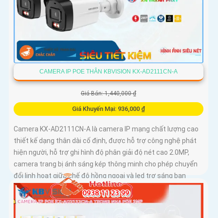
CAMERA IP POE THÂN KBVISION KX-AD2111CN-A
Giá Bán: 1,440,000 ₫
Giá Khuyến Mại: 936,000 ₫
Camera KX-AD2111CN-A là camera IP mạng chất lượng cao
thiết kế dạng thân dài cố định, được hỗ trợ công nghệ phát
hiện người, hỗ trợ ghi hình độ phân giải độ nét cao 2.0MP,
camera trang bị ánh sáng kép thông minh cho phép chuyển
đổi linh hoạt giữa chế độ hồng ngoại và led trợ sáng ban
đêm, giúp giám sát bảo vệ an ninh ban đêm một cách linh
hoạt