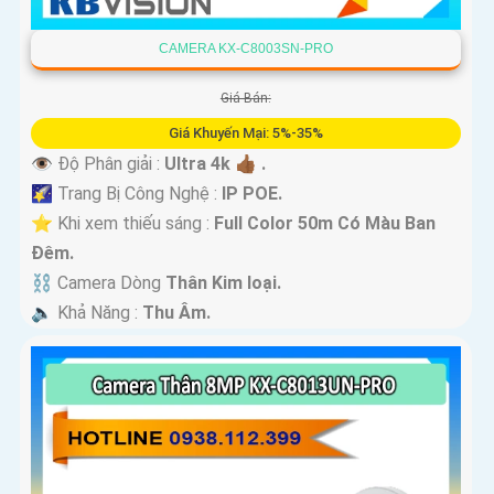
CAMERA KX-C8003SN-PRO
Giá Bán:
Giá Khuyến Mại: 5%-35%
👁 Độ Phân giải :
Ultra 4k 👍🏾 .
🌠 Trang Bị Công Nghệ :
IP POE.
⭐ Khi xem thiếu sáng :
Full Color 50m Có Màu Ban
Ðêm.
⛓ Camera Dòng
Thân Kim loại.
️🔈 Khả Năng :
Thu Âm.