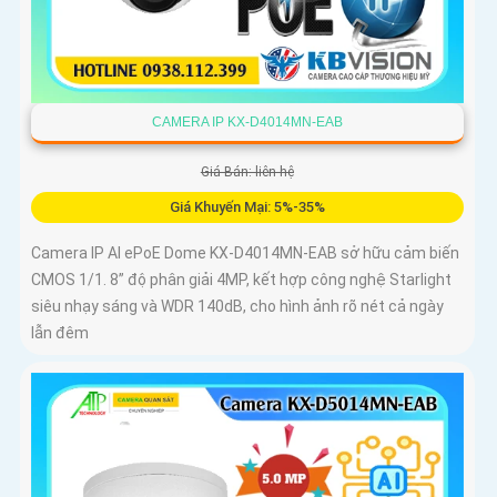
CAMERA IP KX-D4014MN-EAB
Giá Bán: liên hệ
Giá Khuyến Mại: 5%-35%
Camera IP AI ePoE Dome KX-D4014MN-EAB sở hữu cảm biến
CMOS 1/1. 8” độ phân giải 4MP, kết hợp công nghệ Starlight
siêu nhạy sáng và WDR 140dB, cho hình ảnh rõ nét cả ngày
lẫn đêm