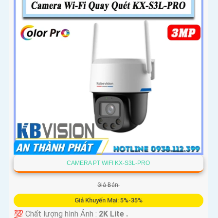
CAMERA PT WIFI KX-S3L-PRO
Giá Bán:
Giá Khuyến Mại: 5%-35%
💯 Chất lượng hình Ảnh :
2K Lite .