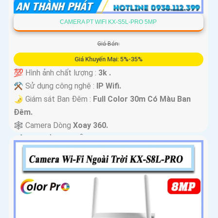
CAMERA PT WIFI KX-S5L-PRO 5MP
Giá Bán:
Giá Khuyến Mại: 5%-35%
💯 Hình ảnh chất lượng :
3k .
⚒ Sử dụng công nghệ :
IP Wifi.
🌛 Giám sát Ban Đêm :
Full Color 30m Có Màu Ban
Ðêm.
🕸️ Camera Dòng
Xoay 360.
️📢 Đặt Điểm :
Thu Âm Và Loa.