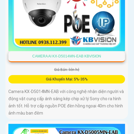
CAMERA AI KX-D5014MN-EAB KBVISION
Giá Bán: liên hệ
Giá Khuyến Mại: 5%-35%
Camera KX-D5014MN-EAB với công nghệ nhận diện người và
động vật cung cấp ánh sáng kép chip xử lý Sony cho ra hình
ảnh tốt. Hỗ trợ cấp nguồn POE đèn hồng ngoại 40m cho hình
ảnh màu ban đêm