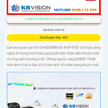
CAMERA KBVISION KX-EAI4305MN-EB-X4
Giá Bán: Liên Hệ
Giá Khuyến Mại: 45%
Camera quan sát KX-EAi4305MN-EB-X4 IP POE tích hợp công
nghệ AI thông minh hiệu quả phát hiện nhận diện khuôn mặt
và chụp ảnh khuông mặt. Chống ngược sáng DWDR 150db
hình ảnh rõ dù ở đâu xử lý hình ảnh tốt nhận dạng khuôn mặt
ban đêm ONVIF