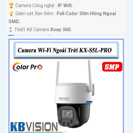
🏆 Camera Công nghệ :
IP Wifi.
💡 Giám sát Ban Đêm :
Full Color 30m Hồng Ngoại
SMD.
↕️ Thiết Kế Camera
Xoay 360.
️🛃 Khả Năng :
Thu Âm.