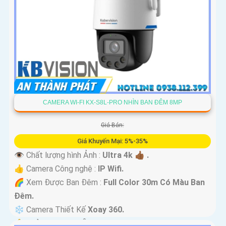
CAMERA WI-FI KX-S8L-PRO NHÌN BAN ĐÊM 8MP
Giá Bán:
Giá Khuyến Mại: 5%-35%
👁 Chất lượng hình Ảnh :
Ultra 4k 👍🏾 .
👍 Camera Công nghệ :
IP Wifi.
🌈 Xem Được Ban Đêm :
Full Color 30m Có Màu Ban
Ðêm.
❄ Camera Thiết Kế
Xoay 360.
️🔔 Khả Năng :
Thu Âm Và Loa.