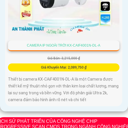
CAMERA IP NGOÀI TRỜI KX-CAIF4001N-DL-A
Giá Bán: 3,215,000 ₫
Giá Khuyến Mại: 2,089,750 ₫
Thiết bị camera KX-CAiF4001N-DL-A là một Camera được
thiết kế mỹ thuật nhỏ gọn với thân kim loại chất lượng, mang
lại sự sang trọng và bền vững. Với độ phân giải Ultra 2k,
camera đảm bảo hình ảnh rõ nét và chi tiết
ỊCH SỬ PHÁT TRIỂN CỦA CÔNG NGHỆ CHIP
PROGRESSIVE SCAN CMOS TRONG NGÀNH CÔNG NGHIỆ