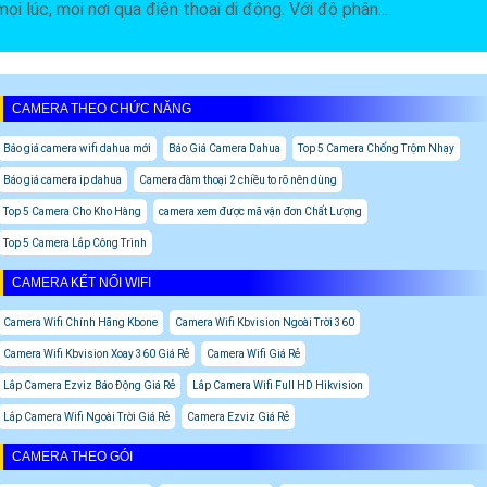
mọi lúc, mọi nơi qua điện thoại di động. Với độ phân...
CAMERA THEO CHỨC NĂNG
Báo giá camera wifi dahua mới
Báo Giá Camera Dahua
Top 5 Camera Chống Trộm Nhạy
Báo giá camera ip dahua
Camera đàm thoại 2 chiều to rõ nên dùng
Top 5 Camera Cho Kho Hàng
camera xem được mã vận đơn Chất Lượng
Top 5 Camera Lắp Công Trình
CAMERA KẾT NỐI WIFI
Camera Wifi Chính Hãng Kbone
Camera Wifi Kbvision Ngoài Trời 360
Camera Wifi Kbvision Xoay 360 Giá Rẻ
Camera Wifi Giá Rẻ
Lắp Camera Ezviz Báo Động Giá Rẻ
Lắp Camera Wifi Full HD Hikvision
Lắp Camera Wifi Ngoài Trời Giá Rẻ
Camera Ezviz Giá Rẻ
CAMERA THEO GÓI