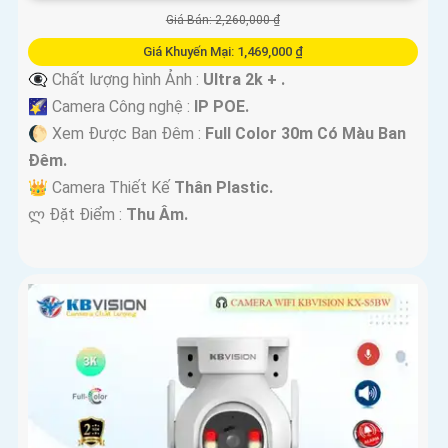
Giá Bán: 2,260,000 ₫
Giá Khuyến Mại: 1,469,000 ₫
👁️‍🗨 Chất lượng hình Ảnh :
Ultra 2k + .
🌠 Camera Công nghệ :
IP POE.
🌔 Xem Được Ban Đêm :
Full Color 30m Có Màu Ban
Ðêm.
👑 Camera Thiết Kế
Thân Plastic.
️ლ Đặt Điểm :
Thu Âm.