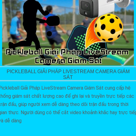
PICKLEBALL GIẢI PHÁP LIVESTREAM CAMERA GIÁM
SÁT
Pickleball Giải Pháp LiveStream Camera Giám Sát cung cấp hệ
thống giám sát chất lượng cao để ghi lại và truyền trực tiếp các
trận đấu, giúp người xem dễ dàng theo dõi trận đấu trong thời
gian thực. Người dùng có thể cắt video khoảnh khắc hay trực tiế
và dễ dàng