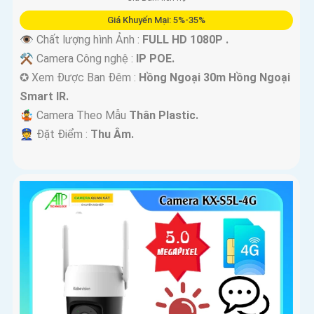
Giá Khuyến Mại: 5%-35%
👁 Chất lượng hình Ảnh :
FULL HD 1080P .
⚒ Camera Công nghệ :
IP POE.
✪ Xem Được Ban Đêm :
Hồng Ngoại 30m Hồng Ngoại
Smart IR.
🤹 Camera Theo Mẫu
Thân Plastic.
️👮 Đặt Điểm :
Thu Âm.