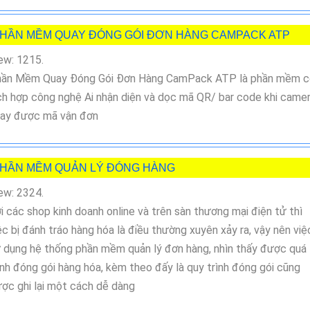
HẦN MỀM QUAY ĐÓNG GÓI ĐƠN HÀNG CAMPACK ATP
ew: 1215.
ần Mềm Quay Đóng Gói Đơn Hàng CamPack ATP là phần mềm c
ch hợp công nghệ Ai nhận diện và dọc mã QR/ bar code khi came
ay được mã vận đơn
HẦN MỀM QUẢN LÝ ĐÓNG HÀNG
ew: 2324.
i các shop kinh doanh online và trên sàn thương mại điện tử thì
ệc bị đánh tráo hàng hóa là điều thường xuyên xảy ra, vậy nên việ
 dụng hệ thống phần mềm quản lý đơn hàng, nhìn thấy được quá
ình đóng gói hàng hóa, kèm theo đấy là quy trình đóng gói cũng
ợc ghi lại một cách dễ dàng