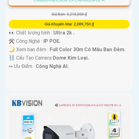
CAMERA KBVISION KX-CAIF4002N-DL-A
Giá Bán: 3,215,000 ₫
Giá Khuyến Mại: 2,089,750 ₫
👀 Chất lượng hình :
Ultra 2k .
⚒ Công Nghệ :
IP POE.
🌙 Xem ban đêm :
Full Color 30m Có Màu Ban Đêm.
⛓ Cấu Tạo Camera
Dome Kim Loại.
️↭ Ưu Điểm :
Công Nghệ AI.