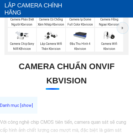
LẮP CAMERA CHÍNH
HÃNG
Camera Phân Biệt
Camera Có Chống
Camera Ip Dome
Camera Hồng
Người Kbvision
Xâm Nhập Kbvision
Full Color Kbvision
Ngoại Kbvision
Camera Wifi
Camera Chip Sony
Lắp Camera Wifi
Đầu Thu Hình 4
Kbvision
NIR KBvision
Thân Kbvision
Kbvision
CAMERA CHUẨN ONVIF
KBVISION
Với công nghệ chip CMOS tiên tiến, camera quan sát sẽ cung
cấp hình ảnh chất lượng cao mượt mà, đặc biệt là giám sát