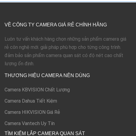
VỀ CÔNG TY CAMERA GIÁ RẺ CHÍNH HÃNG
Luôn tư vấn khách hàng chọn những sản phẩm camera giá
rẻ côn nghệ mới. giải pháp phù hợp cho từng công trình.
đảm bảo sản phẩm camera quan sát có độ nét cao chất
lượng ổn định.
THƯƠNG HIỆU CAMERA NÊN DÙNG
Camera KBVISION Chất Lượng
Camera Dahua Tiết Kiệm
Camera HIKVISION Giá Rẻ
Camera Vantech Uy Tín
TÌM KIẾM LẮP CAMERA QUAN SÁT