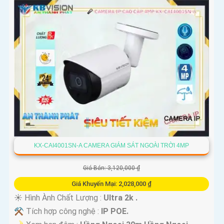
KX-CAI4001SN-A CAMERA GIÁM SÁT NGOÀI TRỜI 4MP
Giá Bán: 3,120,000 ₫
Giá Khuyến Mại: 2,028,000 ₫
☀️ Hình Ành Chất Lượng :
Ultra 2k .
⚒ Tích hợp công nghệ :
IP POE.