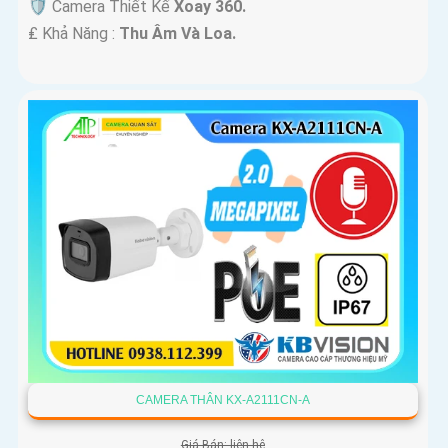
🛡 Camera Thiết Kế
Xoay 360.
️₤ Khả Năng :
Thu Âm Và Loa.
CAMERA THÂN KX-A2111CN-A
Giá Bán: liên hệ