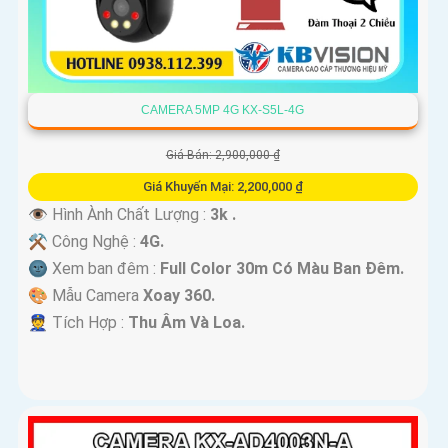
CAMERA 5MP 4G KX-S5L-4G
Giá Bán: 2,900,000 ₫
Giá Khuyến Mại: 2,200,000 ₫
👁 Hình Ành Chất Lượng :
3k .
⚒ Công Nghệ :
4G.
🌚 Xem ban đêm :
Full Color 30m Có Màu Ban Ðêm.
🎨 Mẫu Camera
Xoay 360.
️👮 Tích Hợp :
Thu Âm Và Loa.