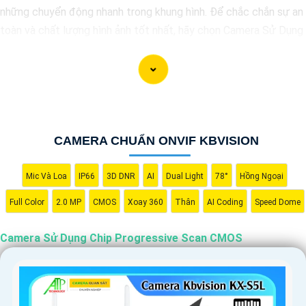
những chuyển động nhanh trong khung hình. Để chắc chắn sự an
toàn và chất lượng hình ảnh tốt nhất, hãy chọn Camera Sử Dụng
Chip Progressive Scan CMOS cho hệ thống giám sát của bạn
dưới đây nhé!
CAMERA CHUẨN ONVIF KBVISION
Mic Và Loa
IP66
3D DNR
AI
Dual Light
78°
Hồng Ngoại
Full Color
2.0 MP
CMOS
Xoay 360
Thân
AI Coding
Speed Dome
Camera Sử Dụng Chip Progressive Scan CMOS
'