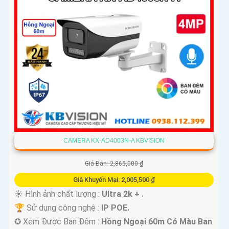
CAMERA KX-AD4003N-A KBVISION
Giá Bán: 2,865,000 ₫
Giá Khuyến Mại: 2,005,500 ₫
☀️ Hình ảnh chất lượng :
Ultra 2k + .
🏆 Sử dụng công nghệ :
IP POE.
✪ Xem Được Ban Đêm :
Hồng Ngoại 60m Có Màu Ban