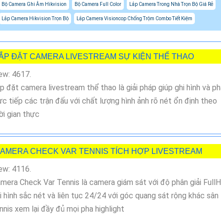
Bộ Camera Ghi Âm Hikvision
Bộ Camera Full Color
Lắp Camera Trong Nhà Trọn Bộ Giá Rẻ
Lắp Camera Hikvision Trọn Bộ
Lắp Camera Visioncop Chống Trộm Combo Tiết Kiệm
ẮP ĐẶT CAMERA LIVESTREAM SỰ KIỆN THỂ THAO
ew: 4617.
p đặt camera livestream thể thao là giải pháp giúp ghi hình và p
ực tiếp các trận đấu với chất lượng hình ảnh rõ nét ổn định theo
ời gian thực
AMERA CHECK VAR TENNIS TÍCH HỢP LIVESTREAM
ew: 4116.
mera Check Var Tennis là camera giám sát với độ phân giải Full
i hình sắc nét và liên tục 24/24 với góc quang sát rộng khác sân
nnis xem lại đầy đủ mọi pha highlight