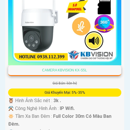
CAMERA KBVISION KX-S5L
Giá Bán: liên hệ
Giá Khuyến Mại: 5%-35%
🦉 Hình Ảnh Sắc nét :
3k .
⚒ Công Nghệ Hình Ảnh :
IP Wifi.
🔅 Tầm Xa Ban Đêm :
Full Color 30m Có Màu Ban
Ðêm.