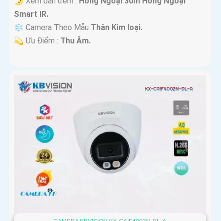
🌛 Xem ban đêm :
Hồng Ngoại 30m Hồng Ngoại
Smart IR.
❄ Camera Theo Mẫu
Thân Kim loại.
️💫 Ưu Điểm :
Thu Âm.