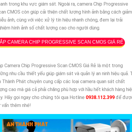
anh trong khu vực giám sát. Ngoài ra, camera Chip Progressive
an CMOS còn giúp cải thiện chất lượng hình ảnh bằng cách giảm
iễu ảnh, cùng với việc xử lý tín hiệu nhanh chóng, đem lại trải
hiệm hình ảnh số chất lượng cao cho người dùng.
ẮP CAMERA CHIP PROGRESSIVE SCAN CMOS GIÁ RẺ
ắp Camera Chip Progressive Scan CMOS Giá Rẻ là một trong
ững nhu cầu thiết yếu giúp giám sát và quản lý an ninh hiệu quả. 
 Thành Phát chuyên cung cấp các loại camera quan sát chất
ợng cao mà giá cả phải chăng phù hợp với hầu hết khách hàng hi
y. Hãy gọi ngay cho chúng tôi qua Hotline
0938.112.399
để đượ
 vấn thêm nhé!