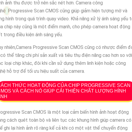
nh ảnh thu được trở nên sắc nét hơn. Camera công
ghệ
Progressive Scan CMOS cũng giúp giảm hiện tượng mờ và
ng hình trong quá trình quay video. Khả năng xử lý ánh sáng yếu 
a chip này cũng là một điểm mạnh, cho phép camera hoạt động
t trong điều kiện ánh sáng yếu.
uy nhiên,Camera Progressive Scan CMOS cũng có nhược điểm đ
 có thể tăng chi phí sản xuất và tiêu thụ điện năng cao hơn so với
c loại chip khác, đôi khi cần sử dụng thêm linh kiện hoặc công
hệ hỗ trợ để tối ưu hiệu suất của camera.
CÁCH THỨC HOẠT ĐỘNG CỦA CHIP PROGRESSIVE SCAN
MOS VÀ CÁCH NÓ GIÚP CẢI THIỆN CHẤT LƯỢNG HÌNH
ẢNH
ogressive Scan CMOS là một loại cảm biến hình ảnh hoạt động
ng cách quét toàn bộ và liên tục các khung hình giúp camera có
ể ghi lại hình ảnh rõ ràng kể cả khi có một vật thể chuyển động