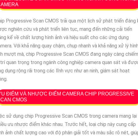
CAMERA
ip Progressive Scan CMOS trải qua một lịch sử phát triển đáng 
ợc nghiên cứu và phát triển liên tục, mang đến những cải tiến
ng kể về chất lượng hình ảnh và hiệu suất cho các ứng dụng
mera. Với khả năng quay chậm, chụp nhanh và khả năng xử lý hìn
nh mượt mà, chip Progressive Scan CMOS đang ngày càng chiế
 trí quan trọng trong ngành công nghiệp camera quan sát và đượ
g dụng rộng rãi trong các lĩnh vực như an ninh, giám sát hoạt
ộng.
U ĐIỂM VÀ NHƯỢC ĐIỂM CAMERA CHIP PROGRESSIVE
SCAN CMOS
iệc sử dụng chip Progressive Scan CMOS trong camera mang lại
iều ưu nhược điểm khác nhau. Trước hết, loại chip này cung cấp
nh ảnh chất lượng cao với độ phân giải tốt và màu sắc rõ nét, giú