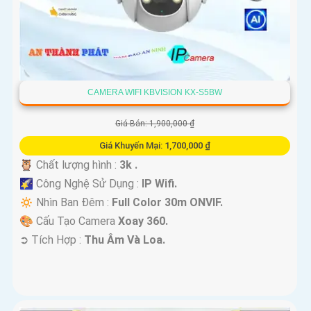
CAMERA WIFI KBVISION KX-S5BW
Giá Bán: 1,900,000 ₫
Giá Khuyến Mại: 1,700,000 ₫
🦉 Chất lượng hình :
3k .
🌠 Công Nghệ Sử Dụng :
IP Wifi.
🔅 Nhìn Ban Đêm :
Full Color 30m ONVIF.
🎨 Cấu Tạo Camera
Xoay 360.
️➲ Tích Hợp :
Thu Âm Và Loa.