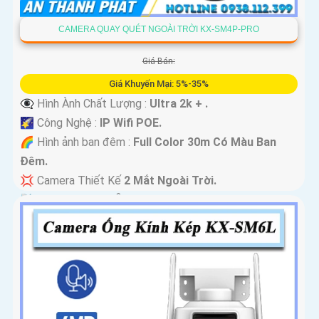
CAMERA QUAY QUÉT NGOÀI TRỜI KX-SM4P-PRO
Giá Bán:
Giá Khuyến Mại: 5%-35%
👁️‍🗨 Hình Ành Chất Lượng :
Ultra 2k + .
🌠 Công Nghệ :
IP Wifi POE.
🌈 Hình ảnh ban đêm :
Full Color 30m Có Màu Ban
Ðêm.
💢 Camera Thiết Kế
2 Mắt Ngoài Trời.
️📡 Tích Hợp :
Thu Âm Và Loa.