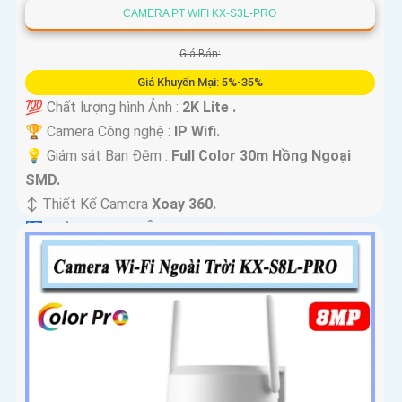
CAMERA PT WIFI KX-S3L-PRO
Giá Bán:
Giá Khuyến Mại: 5%-35%
💯 Chất lượng hình Ảnh :
2K Lite .
🏆 Camera Công nghệ :
IP Wifi.
💡 Giám sát Ban Đêm :
Full Color 30m Hồng Ngoại
SMD.
↕️ Thiết Kế Camera
Xoay 360.
️🛃 Khả Năng :
Thu Âm.