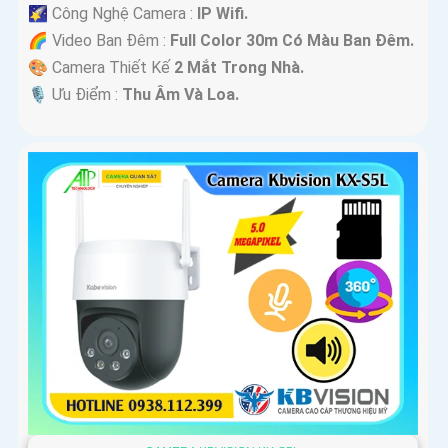
🌠 Công Nghệ Camera :
IP Wifi.
🌈 Video Ban Đêm :
Full Color 30m Có Màu Ban Ðêm.
🎨 Camera Thiết Kế
2 Mắt Trong Nhà.
️🎙 Ưu Điểm :
Thu Âm Và Loa.