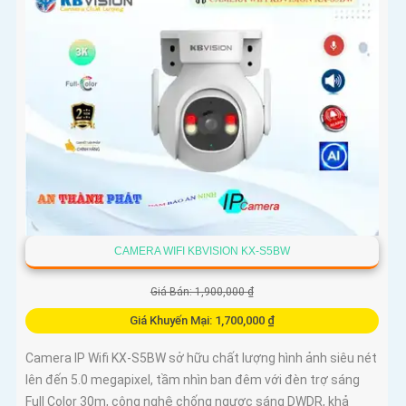
CAMERA WIFI KBVISION KX-S5BW
Giá Bán: 1,900,000 ₫
Giá Khuyến Mại: 1,700,000 ₫
Camera IP Wifi KX-S5BW sở hữu chất lượng hình ảnh siêu nét
lên đến 5.0 megapixel, tầm nhìn ban đêm với đèn trợ sáng
Full Color 30m, công nghệ chống ngược sáng DWDR, khả