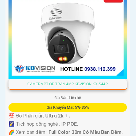
CAMERA PT ỐP TRẦN 4MP KBVISION KX-S44P
Giá Bán: Liên hệ
Giá Khuyến Mại: 5%-35%
💯 Độ Phân giải :
Ultra 2k + .
🌠 Tích hợp công nghệ :
IP POE.
🌈 Xem ban đêm :
Full Color 30m Có Màu Ban Ðêm.