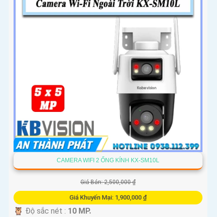
CAMERA WIFI 2 ỐNG KÍNH KX-SM10L
Giá Bán: 2,500,000 ₫
Giá Khuyến Mại: 1,900,000 ₫
🦉 Độ sắc nét :
10 MP.