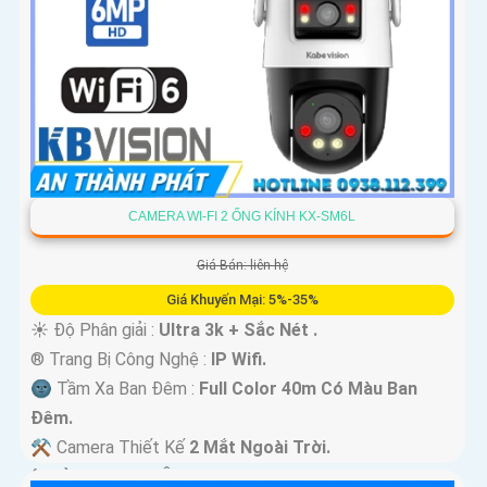
CAMERA WI-FI 2 ỐNG KÍNH KX-SM6L
Giá Bán: liên hệ
Giá Khuyến Mại: 5%-35%
☀️ Độ Phân giải :
Ultra 3k + Sắc Nét .
®️ Trang Bị Công Nghệ :
IP Wifi.
🌚 Tầm Xa Ban Đêm :
Full Color 40m Có Màu Ban
Ðêm.
⚒ Camera Thiết Kế
2 Mắt Ngoài Trời.
️ƒ Khả Năng :
Thu Âm Và Loa.