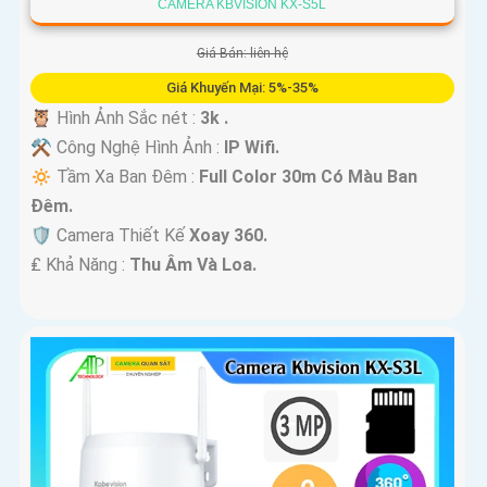
CAMERA KBVISION KX-S5L
Giá Bán: liên hệ
Giá Khuyến Mại: 5%-35%
🦉 Hình Ảnh Sắc nét :
3k .
⚒ Công Nghệ Hình Ảnh :
IP Wifi.
🔅 Tầm Xa Ban Đêm :
Full Color 30m Có Màu Ban
Ðêm.
🛡 Camera Thiết Kế
Xoay 360.
️₤ Khả Năng :
Thu Âm Và Loa.