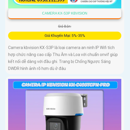
CAMERA KX-S3P KBVISION
Giá Bán:
Giá Khuyến Mại: 5%-35%
Camera kbvision KX-S3P là loại camera an ninh IP Wifi tích
hợp chức năng cao cấp Thu Âm và Loa với chuẩn onvif giúp
kết nối dễ dàng với đầu ghi. Trang bị Chống Ngược Sáng
DWDR hình ảnh rõ hơn dù ở đâu