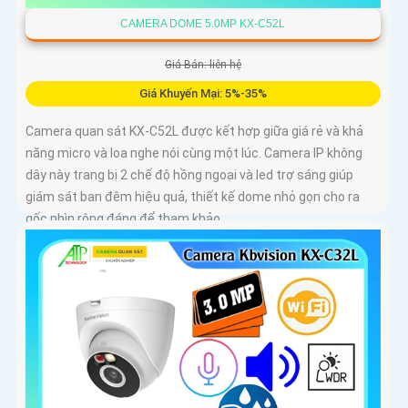
CAMERA DOME 5.0MP KX-C52L
Giá Bán: liên hệ
Giá Khuyến Mại: 5%-35%
Camera quan sát KX-C52L được kết hợp giữa giá rẻ và khả
năng micro và loa nghe nói cùng một lúc. Camera IP không
dây này trang bị 2 chế độ hồng ngoại và led trợ sáng giúp
giám sát ban đêm hiệu quả, thiết kế dome nhỏ gọn cho ra
gốc nhìn rộng đáng để tham khảo