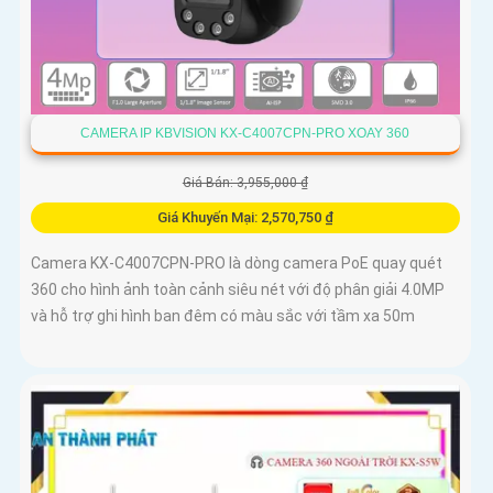
CAMERA IP KBVISION KX-C4007CPN-PRO XOAY 360
Giá Bán: 3,955,000 ₫
Giá Khuyến Mại: 2,570,750 ₫
Camera KX-C4007CPN-PRO là dòng camera PoE quay quét
360 cho hình ảnh toàn cảnh siêu nét với độ phân giải 4.0MP
và hỗ trợ ghi hình ban đêm có màu sắc với tầm xa 50m