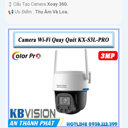
↕️ Cấu Tạo Camera
Xoay 360.
️📢 Ưu Điểm :
Thu Âm Và Loa.