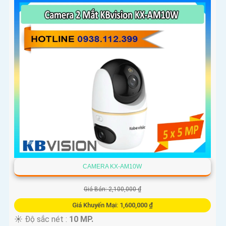
CAMERA KX-AM10W
Giá Bán: 2,100,000 ₫
Giá Khuyến Mại: 1,600,000 ₫
☀️ Độ sắc nét :
10 MP.