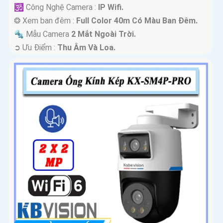
🕉️ Công Nghệ Camera :
IP Wifi.
❂ Xem ban đêm :
Full Color 40m Có Màu Ban Ðêm.
🔩 Mẫu Camera
2 Mắt Ngoài Trời.
️➲ Ưu Điểm :
Thu Âm Và Loa.