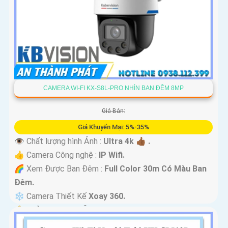
CAMERA WI-FI KX-S8L-PRO NHÌN BAN ĐÊM 8MP
Giá Bán:
Giá Khuyến Mại: 5%-35%
👁 Chất lượng hình Ảnh :
Ultra 4k 👍🏾 .
👍 Camera Công nghệ :
IP Wifi.
🌈 Xem Được Ban Đêm :
Full Color 30m Có Màu Ban
Ðêm.
❄ Camera Thiết Kế
Xoay 360.
️🔔 Khả Năng :
Thu Âm Và Loa.