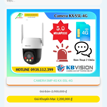
việc...
CAMERA 5MP 4G KX-S5L-4G
Giá Bán: 2,900,000 ₫
Giá Khuyến Mại: 2,200,000 ₫