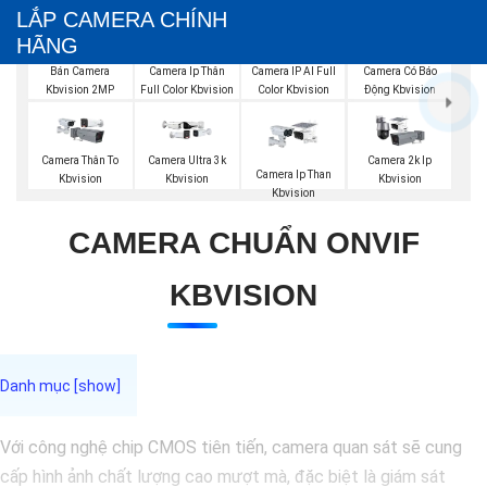
LẮP CAMERA CHÍNH
HÃNG
Bán Camera
Camera Ip Thân
Camera IP AI Full
Camera Có Báo
Kbvision 2MP
Full Color Kbvision
Color Kbvision
Động Kbvision
Camera Thân To
Camera Ultra 3k
Camera 2k Ip
Camera Ip Than
Kbvision
Kbvision
Kbvision
Kbvision
CAMERA CHUẨN ONVIF
KBVISION
Với công nghệ chip CMOS tiên tiến, camera quan sát sẽ cung
cấp hình ảnh chất lượng cao mượt mà, đặc biệt là giám sát