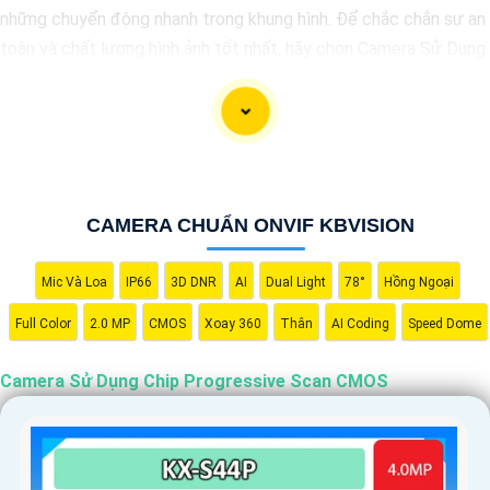
những chuyển động nhanh trong khung hình. Để chắc chắn sự an
toàn và chất lượng hình ảnh tốt nhất, hãy chọn Camera Sử Dụng
Chip Progressive Scan CMOS cho hệ thống giám sát của bạn
dưới đây nhé!
CAMERA CHUẨN ONVIF KBVISION
Mic Và Loa
IP66
3D DNR
AI
Dual Light
78°
Hồng Ngoại
Full Color
2.0 MP
CMOS
Xoay 360
Thân
AI Coding
Speed Dome
Camera Sử Dụng Chip Progressive Scan CMOS
'