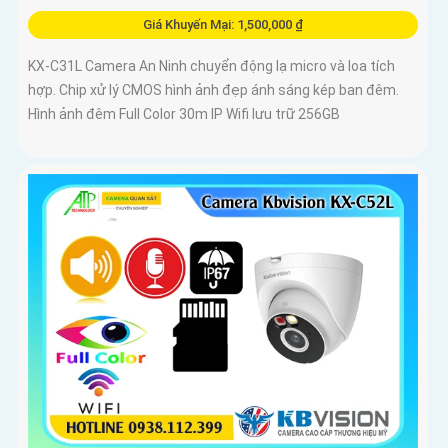
Giá Khuyến Mại: 1,500,000 ₫
KX-C31L Camera An Ninh chuyển động lạ micro và loa tích
hợp. Chip xử lý CMOS hình ảnh đẹp ánh sáng kép ban đêm.
Hình ảnh đêm Full Color 30m IP Wifi lưu trữ 256GB