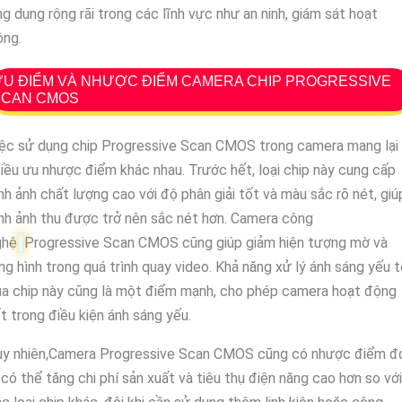
g dụng rộng rãi trong các lĩnh vực như an ninh, giám sát hoạt
ộng.
U ĐIỂM VÀ NHƯỢC ĐIỂM CAMERA CHIP PROGRESSIVE
SCAN CMOS
iệc sử dụng chip Progressive Scan CMOS trong camera mang lại
iều ưu nhược điểm khác nhau. Trước hết, loại chip này cung cấp
nh ảnh chất lượng cao với độ phân giải tốt và màu sắc rõ nét, giú
nh ảnh thu được trở nên sắc nét hơn. Camera công
ghệ
Progressive Scan CMOS cũng giúp giảm hiện tượng mờ và
ng hình trong quá trình quay video. Khả năng xử lý ánh sáng yếu 
a chip này cũng là một điểm mạnh, cho phép camera hoạt động
t trong điều kiện ánh sáng yếu.
uy nhiên,Camera Progressive Scan CMOS cũng có nhược điểm đ
 có thể tăng chi phí sản xuất và tiêu thụ điện năng cao hơn so với