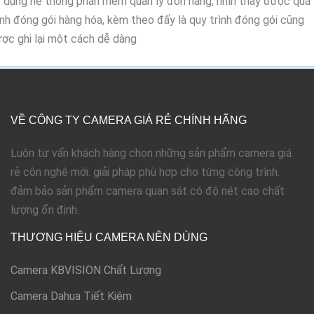
 dụng hệ thống phần mềm quản lý đơn hàng, nhìn thấy được quá
ình đóng gói hàng hóa, kèm theo đấy là quy trình đóng gói cũng
ợc ghi lại một cách dễ dàng
VỀ CÔNG TY CAMERA GIÁ RẺ CHÍNH HÃNG
Luôn tư vấn khách hàng chọn những sản phẩm camera giá
rẻ côn nghệ mới. giải pháp phù hợp cho từng công trình.
đảm bảo sản phẩm camera quan sát có độ nét cao chất
lượng ổn định.
THƯƠNG HIỆU CAMERA NÊN DÙNG
Camera KBVISION Chất Lượng
Camera Dahua Tiết Kiệm