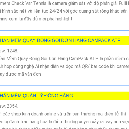
mera Check Var Tennis là camera giám sát với độ phân giải Full
i hình sắc nét và liên tục 24/24 với góc quang sát rộng khác sân
nnis xem lại đầy đủ mọi pha highlight
HẦN MỀM QUAY ĐÓNG GÓI ĐƠN HÀNG CAMPACK ATP
ew: 1248.
ần Mềm Quay Đóng Gói Đơn Hàng CamPack ATP là phần mềm c
ch hợp công nghệ Ai nhận diện và dọc mã QR/ bar code khi came
ay được mã vận đơn
HẦN MỀM QUẢN LÝ ĐÓNG HÀNG
ew: 2354.
i các shop kinh doanh online và trên sàn thương mại điện tử thì
ệc bị đánh tráo hàng hóa là điều thường xuyên xảy ra, vậy nên việ