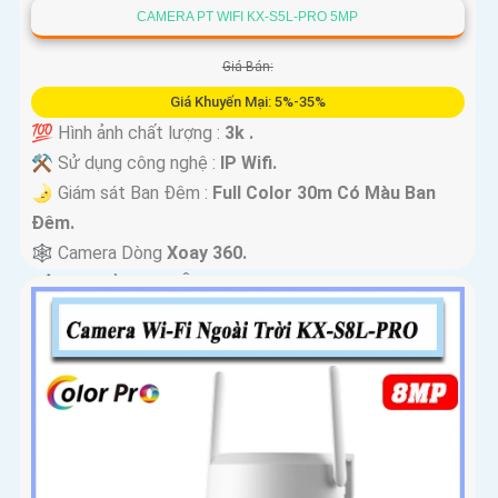
CAMERA PT WIFI KX-S5L-PRO 5MP
Giá Bán:
Giá Khuyến Mại: 5%-35%
💯 Hình ảnh chất lượng :
3k .
⚒ Sử dụng công nghệ :
IP Wifi.
🌛 Giám sát Ban Đêm :
Full Color 30m Có Màu Ban
Ðêm.
🕸️ Camera Dòng
Xoay 360.
️📢 Đặt Điểm :
Thu Âm Và Loa.