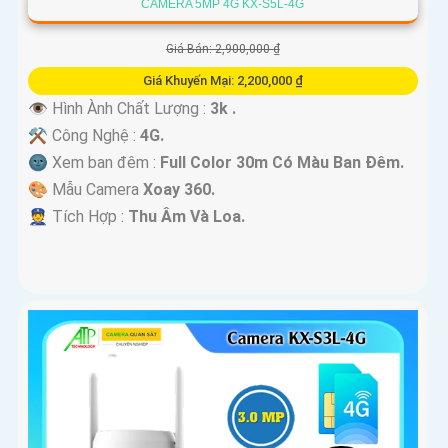
CAMERA 5MP 4G KX-S5L-4G
Giá Bán: 2,900,000 ₫
Giá Khuyến Mại: 2,200,000 ₫
👁 Hình Ành Chất Lượng :
3k .
⚒ Công Nghệ :
4G.
🌚 Xem ban đêm :
Full Color 30m Có Màu Ban Ðêm.
🎨 Mẫu Camera
Xoay 360.
️👮 Tích Hợp :
Thu Âm Và Loa.