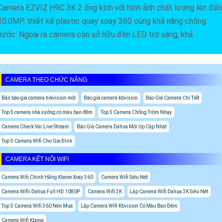
Camera EZVIZ H9C 3K 2 ống kính với hình ảnh chất lượng lên đến
10.0MP, thiết kế plastic quay xoay 360 cùng khả năng chống
nước. Ngoài ra camera còn sở hữu đèn LED trợ sáng, khả...
CAMERA THEO CHỨC NĂNG
Bản báo giá camera hikvision mới
Báo giá camera kbvision
Báo Giá Camera Chi Tiết
Top 5 camera nhà xưởng có màu ban đêm
Top 5 Camera Chống Trộm Nhạy
Camera Check Var Live Stream
Báo Giá Camera Dahua Mới Up Cập Nhật
Top 5 Camera Wifi Cho Gia Đình
CAMERA KẾT NỐI WIFI
Camera Wifi Chính Hãng Kbone Xoay 360
Camera Wifi Siêu Nét
Camera Wifii Dahua Full HD 1080P
Camera Wifi 3K
Lắp Camera Wifi Dahua 3K Siêu Nét
Top 5 Camera Wifi 360 Nên Mua
Lắp Camera Wifi Kbvision Có Màu Ban Đêm
Camera Wifi Kbone