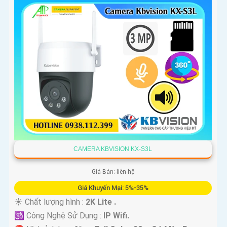
CAMERA KBVISION KX-S3L
Giá Bán: liên hệ
Giá Khuyến Mại: 5%-35%
☀️ Chất lượng hình :
2K Lite .
🕉️ Công Nghệ Sử Dụng :
IP Wifi.