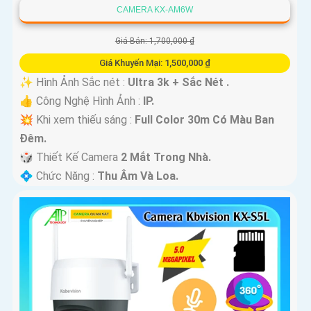
CAMERA KX-AM6W
Giá Bán: 1,700,000 ₫
Giá Khuyến Mại: 1,500,000 ₫
✨ Hình Ảnh Sắc nét :
Ultra 3k + Sắc Nét .
👍 Công Nghệ Hình Ảnh :
IP.
💥 Khi xem thiếu sáng :
Full Color 30m Có Màu Ban
Ðêm.
🎲 Thiết Kế Camera
2 Mắt Trong Nhà.
️💠 Chức Năng :
Thu Âm Và Loa.