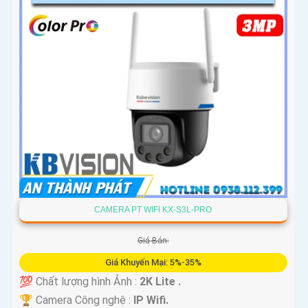
CAMERA PT WIFI KX-S3L-PRO
Giá Bán:
Giá Khuyến Mại: 5%-35%
💯 Chất lượng hình Ảnh :
2K Lite .
🏆 Camera Công nghệ :
IP Wifi.