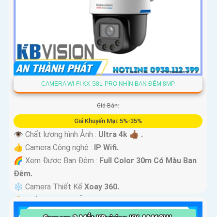
CAMERA WI-FI KX-S8L-PRO NHÌN BAN ĐÊM 8MP
Giá Bán:
Giá Khuyến Mại: 5%-35%
👁 Chất lượng hình Ảnh :
Ultra 4k 👍🏾 .
👍 Camera Công nghệ :
IP Wifi.
🌈 Xem Được Ban Đêm :
Full Color 30m Có Màu Ban
Ðêm.
❄ Camera Thiết Kế
Xoay 360.
️🔔 Khả Năng :
Thu Âm Và Loa.