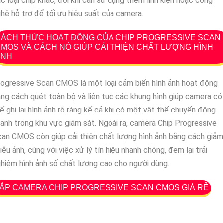
c loại chip khác, đôi khi cần sử dụng thêm linh kiện hoặc công
hệ hỗ trợ để tối ưu hiệu suất của camera.
CÁCH THỨC HOẠT ĐỘNG CỦA CHIP PROGRESSIVE SCAN
MOS VÀ CÁCH NÓ GIÚP CẢI THIỆN CHẤT LƯỢNG HÌNH
ẢNH
ogressive Scan CMOS là một loại cảm biến hình ảnh hoạt động
ng cách quét toàn bộ và liên tục các khung hình giúp camera có
ể ghi lại hình ảnh rõ ràng kể cả khi có một vật thể chuyển động
anh trong khu vực giám sát. Ngoài ra, camera Chip Progressive
an CMOS còn giúp cải thiện chất lượng hình ảnh bằng cách giảm
iễu ảnh, cùng với việc xử lý tín hiệu nhanh chóng, đem lại trải
hiệm hình ảnh số chất lượng cao cho người dùng.
ẮP CAMERA CHIP PROGRESSIVE SCAN CMOS GIÁ RẺ