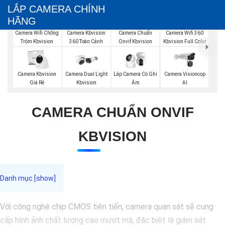
LẮP CAMERA CHÍNH
HÃNG
Camera Wifi Chống
Camera Kbvision
Camera Chuẩn
Camera Wifi 360
Trộm Kbvision
360 Toàn Cảnh
Onvif Kbvision
Kbvision Full Color
Camera Visioncop
Camera Kbvision
Camera Dual Light
Lắp Camera Có Ghi
Al
Giá Rẻ
Kbvision
Âm
CAMERA CHUẨN ONVIF
KBVISION
Với công nghệ chip CMOS tiên tiến, camera quan sát sẽ cung
cấp hình ảnh chất lượng cao mượt mà, đặc biệt là giám sát