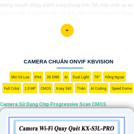
những chuyển động nhanh trong khung hình. Để chắc chắn sự an
toàn và chất lượng hình ảnh tốt nhất, hãy chọn Camera Sử Dụng
Chip Progressive Scan CMOS cho hệ thống giám sát của bạn
dưới đây nhé!
CAMERA CHUẨN ONVIF KBVISION
Mic Và Loa
IP66
3D DNR
AI
Dual Light
78°
Hồng Ngoại
Full Color
2.0 MP
CMOS
Xoay 360
Thân
AI Coding
Speed Dome
Camera Sử Dụng Chip Progressive Scan CMOS
'