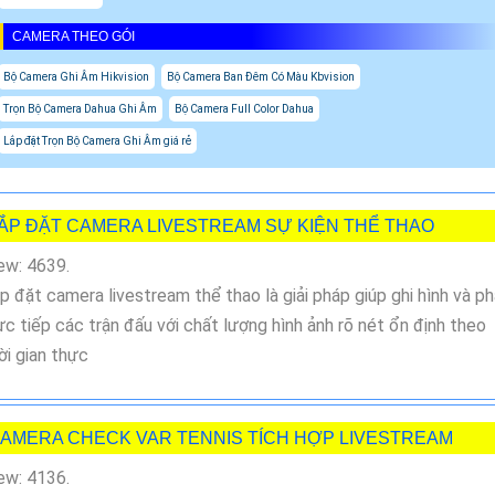
CAMERA THEO GÓI
Bộ Camera Ghi Âm Hikvision
Bộ Camera Ban Đêm Có Màu Kbvision
Trọn Bộ Camera Dahua Ghi Âm
Bộ Camera Full Color Dahua
Lắp đặt Trọn Bộ Camera Ghi Âm giá rẻ
ẮP ĐẶT CAMERA LIVESTREAM SỰ KIỆN THỂ THAO
ew: 4639.
p đặt camera livestream thể thao là giải pháp giúp ghi hình và p
ực tiếp các trận đấu với chất lượng hình ảnh rõ nét ổn định theo
ời gian thực
AMERA CHECK VAR TENNIS TÍCH HỢP LIVESTREAM
ew: 4136.