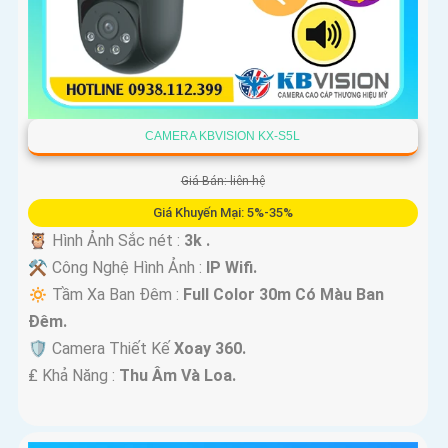
CAMERA KBVISION KX-S5L
Giá Bán: liên hệ
Giá Khuyến Mại: 5%-35%
🦉 Hình Ảnh Sắc nét :
3k .
⚒ Công Nghệ Hình Ảnh :
IP Wifi.
🔅 Tầm Xa Ban Đêm :
Full Color 30m Có Màu Ban
Ðêm.
🛡 Camera Thiết Kế
Xoay 360.
️₤ Khả Năng :
Thu Âm Và Loa.