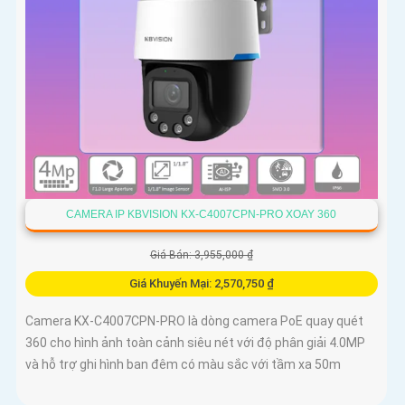
CAMERA IP KBVISION KX-C4007CPN-PRO XOAY 360
Giá Bán: 3,955,000 ₫
Giá Khuyến Mại: 2,570,750 ₫
Camera KX-C4007CPN-PRO là dòng camera PoE quay quét
360 cho hình ảnh toàn cảnh siêu nét với độ phân giải 4.0MP
và hỗ trợ ghi hình ban đêm có màu sắc với tầm xa 50m