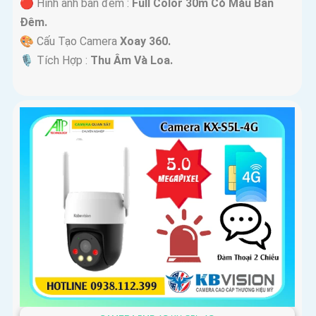
🔴 Hình ảnh ban đêm :
Full Color 30m Có Màu Ban
Ðêm.
🎨 Cấu Tạo Camera
Xoay 360.
️🎙 Tích Hợp :
Thu Âm Và Loa.