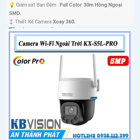
💡 Giám sát Ban Đêm :
Full Color 30m Hồng Ngoại
SMD.
↕️ Thiết Kế Camera
Xoay 360.
️🛃 Khả Năng :
Thu Âm.