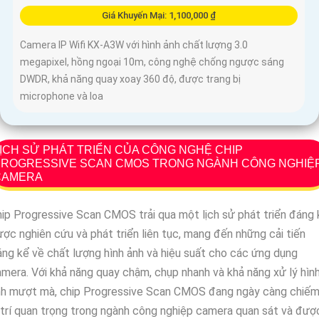
Giá Khuyến Mại: 1,100,000 ₫
Camera IP Wifi KX-A3W với hình ảnh chất lượng 3.0
megapixel, hồng ngoại 10m, công nghệ chống ngược sáng
DWDR, khả năng quay xoay 360 độ, được trang bị
microphone và loa
ỊCH SỬ PHÁT TRIỂN CỦA CÔNG NGHỆ CHIP
PROGRESSIVE SCAN CMOS TRONG NGÀNH CÔNG NGHIỆ
CAMERA
ip Progressive Scan CMOS trải qua một lịch sử phát triển đáng 
ợc nghiên cứu và phát triển liên tục, mang đến những cải tiến
ng kể về chất lượng hình ảnh và hiệu suất cho các ứng dụng
mera. Với khả năng quay chậm, chụp nhanh và khả năng xử lý hìn
nh mượt mà, chip Progressive Scan CMOS đang ngày càng chiế
 trí quan trọng trong ngành công nghiệp camera quan sát và đượ