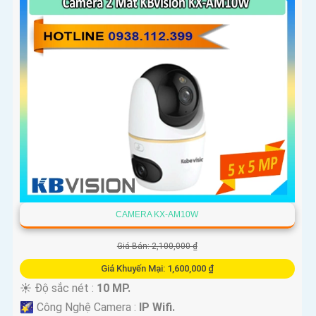
CAMERA KX-AM10W
Giá Bán: 2,100,000 ₫
Giá Khuyến Mại: 1,600,000 ₫
☀️ Độ sắc nét :
10 MP.
🌠 Công Nghệ Camera :
IP Wifi.