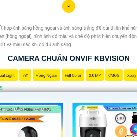
hợp ánh sáng hồng ngoại và ánh sáng trắng để cải thiện khả năn
en (hồng ngoại), hình ảnh có màu và chế độ phát hiện chuyển động
tiết và màu sắc khi có đủ ánh sáng.
CAMERA CHUẨN ONVIF KBVISION
ual Light
78°
Hồng Ngoại
Full Color
2.0 MP
CMOS
Xoay
OS