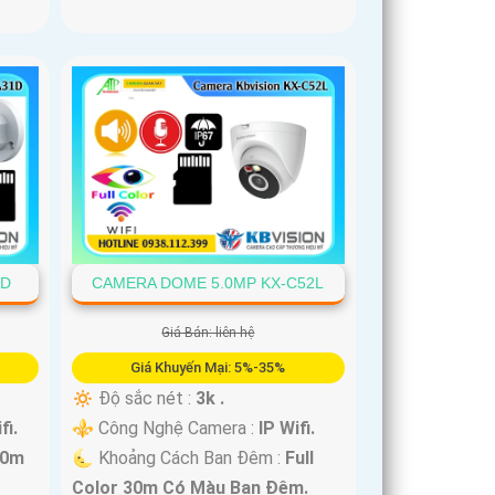
1D
CAMERA DOME 5.0MP KX-C52L
Giá Bán: liên hệ
Giá Khuyến Mại: 5%-35%
🔅 Độ sắc nét :
3k .
fi.
⚜️ Công Nghệ Camera :
IP Wifi.
30m
🌜 Khoảng Cách Ban Đêm :
Full
Color 30m Có Màu Ban Ðêm.