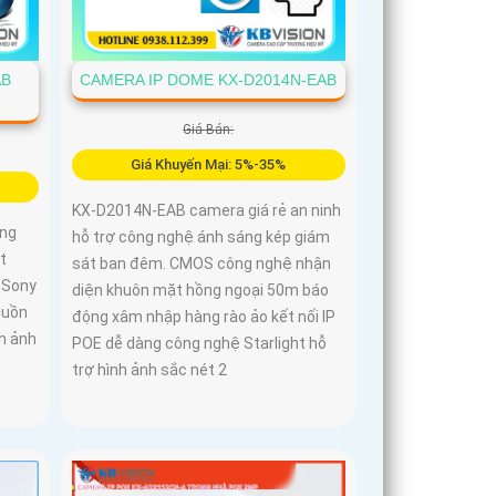
AB
CAMERA IP DOME KX-D2014N-EAB
Giá Bán:
Giá Khuyến Mại: 5%-35%
KX-D2014N-EAB camera giá rẻ an ninh
ng
hỗ trợ công nghệ ánh sáng kép giám
t
sát ban đêm. CMOS công nghệ nhận
 Sony
diện khuôn mặt hồng ngoại 50m báo
guồn
động xâm nhập hàng rào ảo kết nối IP
h ảnh
POE dễ dàng công nghệ Starlight hỗ
trợ hình ảnh sắc nét 2