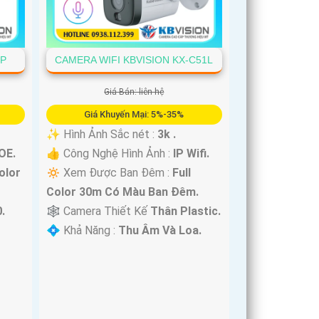
5P
CAMERA WIFI KBVISION KX-C51L
Giá Bán: liên hệ
Giá Khuyến Mại: 5%-35%
✨ Hình Ảnh Sắc nét :
3k .
OE.
👍 Công Nghệ Hình Ảnh :
IP Wifi.
olor
🔅 Xem Được Ban Đêm :
Full
Color 30m Có Màu Ban Ðêm.
.
🕸️ Camera Thiết Kế
Thân Plastic.
️💠 Khả Năng :
Thu Âm Và Loa.