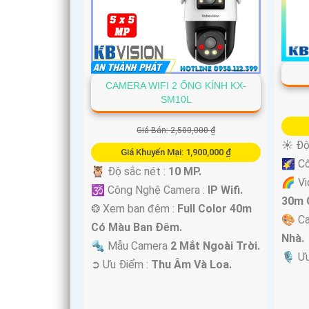
'
CAMERA WIFI 2 ỐNG KÍNH KX-
SM10L
Giá Bán: 2,500,000 ₫
☀️ Độ
Giá Khuyến Mại: 1,900,000 ₫
🌠 C
🦉 Độ sắc nét :
10 MP.
🌈 Vi
🕉️ Công Nghệ Camera :
IP Wifi.
30m 
❂ Xem ban đêm :
Full Color 40m
🎨 C
Có Màu Ban Ðêm.
Nhà.
🔩 Mẫu Camera
2 Mắt Ngoài Trời.
️🎙 Ư
️➲ Ưu Điểm :
Thu Âm Và Loa.