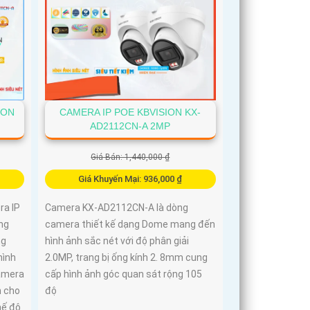
ION
CAMERA IP POE KBVISION KX-
AD2112CN-A 2MP
Giá Bán: 1,440,000 ₫
Giá Khuyến Mại: 936,000 ₫
a IP
Camera KX-AD2112CN-A là dòng
ng
camera thiết kế dạng Dome mang đến
ng
hình ảnh sắc nét với độ phân giải
hình
2.0MP, trang bị ống kính 2. 8mm cung
camera
cấp hình ảnh góc quan sát rộng 105
h cho
độ
hế độ