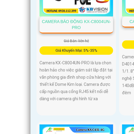
CAMERA BÁO ĐỘNG KX-C8004UN-
C
PRO
Giá Bán: liên hệ
Giá Khuyến Mại: 5%-35%
Camer
Camera KX-C8004UN-PRO là lựa chọn
D4014
hoàn hảo cho việc giám sát lắp đặt tại
1/1. 8
văn phòng gia đình shop cửa hàng với
nghệ 
thiết kế Dome Kim loại. Camera được
140dB,
cấp nguồn qua cổng RJ45 kết nối dễ
đêm
dàng với camera ghi hình từ xa