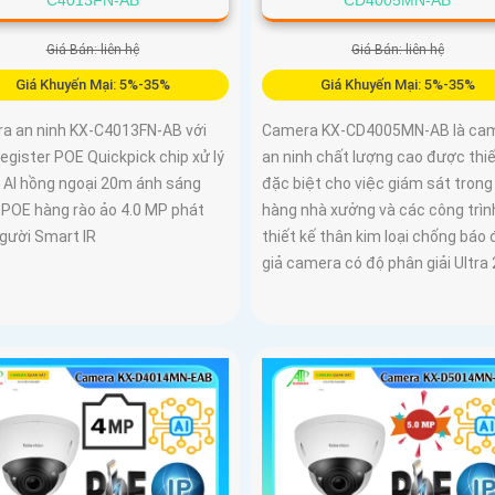
Giá Bán: liên hệ
Giá Bán: liên hệ
Giá Khuyến Mại: 5%-35%
Giá Khuyến Mại: 5%-35%
a an ninh KX-C4013FN-AB với
Camera KX-CD4005MN-AB là ca
gister POE Quickpick chip xử lý
an ninh chất lượng cao được thiế
AI hồng ngoại 20m ánh sáng
đặc biệt cho việc giám sát trong
P POE hàng rào ảo 4.0 MP phát
hàng nhà xưởng và các công trình
người Smart IR
thiết kế thân kim loại chống báo
giả camera có độ phân giải Ultra 