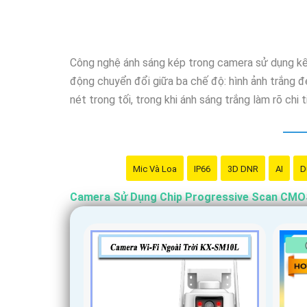
Công nghệ ánh sáng kép trong camera sử dụng kết 
động chuyển đổi giữa ba chế độ: hình ảnh trắng đ
nét trong tối, trong khi ánh sáng trắng làm rõ chi 
Mic Và Loa
IP66
3D DNR
AI
D
Camera Sử Dụng Chip Progressive Scan CM