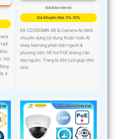
Giá Bán: liên hệ
Giá Khuyến Mại: 5%-35%
KX-CD2005MN-AB là Camera An Ninh
mera
chuyên dụng sử dụng thuật toán AI
t kế
deep learning phân biệt người &
 kho
phương tiện. Hỗ trợ POE không cần
. Với
dây nguồn. Trang bị đèn Led giúp nhìn
 động
hình...
2k 4