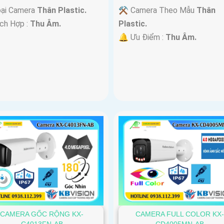
oại Camera
Thân Plastic.
⚒ Camera Theo Mẫu
Thân
ích Hợp :
Thu Âm.
Plastic.
️🔔 Ưu Điểm :
Thu Âm.
CAMERA GỐC RỘNG KX-
CAMERA FULL COLOR KX
C4013FN-AB
CD4005MN-AB