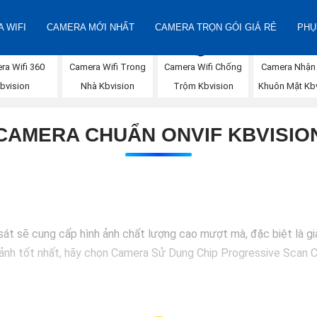
 WIFI
CAMERA MỚI NHẤT
CAMERA TRỌN GÓI GIÁ RẺ
PHỤ
ra Wifi 360
Camera Wifi Trong
Camera Nhận
Camera Wifi Chống
bvision
Nhà Kbvision
Khuôn Mặt Kbv
Trộm Kbvision
CAMERA CHUẨN ONVIF KBVISIO
sát sẽ cung cấp hình ảnh chất lượng cao mượt mà, đặc biệt là 
h ảnh tốt nhất, hãy chọn Camera Sử Dụng Chip Progressive Scan