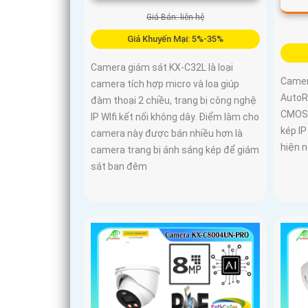
Giá Bán: liên hệ
Giá Khuyến Mại: 5%-35%
Camera giám sát KX-C32L là loại
Camer
camera tích hợp micro và loa giúp
AutoRe
đàm thoại 2 chiều, trang bị công nghệ
CMOS 
IP WIfi kết nối không dây. Điểm làm cho
kép I
camera này được bán nhiều hơn là
hiện 
camera trang bị ánh sáng kép để giám
sát ban đêm