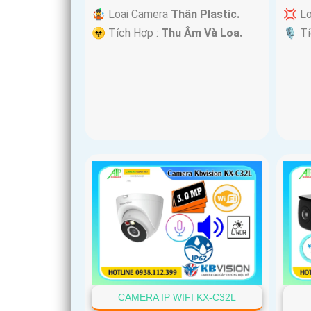
🤹 Loại Camera
Thân Plastic.
💢 L
️☣️ Tích Hợp :
Thu Âm Và Loa.
️🎙 T
CAMERA IP WIFI KX-C32L