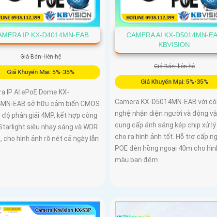
AMERA IP KX-D4014MN-EAB
CAMERA AI KX-D5014MN-E
KBVISION
Giá Bán: liên hệ
Giá Bán: liên hệ
Giá Khuyến Mại: 5%-35%
Giá Khuyến Mại: 5%-35%
a IP AI ePoE Dome KX-
Camera KX-D5014MN-EAB với cô
MN-EAB sở hữu cảm biến CMOS
nghệ nhận diện người và động vậ
” độ phân giải 4MP, kết hợp công
cung cấp ánh sáng kép chip xử lý
Starlight siêu nhạy sáng và WDR
cho ra hình ảnh tốt. Hỗ trợ cấp n
 cho hình ảnh rõ nét cả ngày lẫn
POE đèn hồng ngoại 40m cho hìn
màu ban đêm