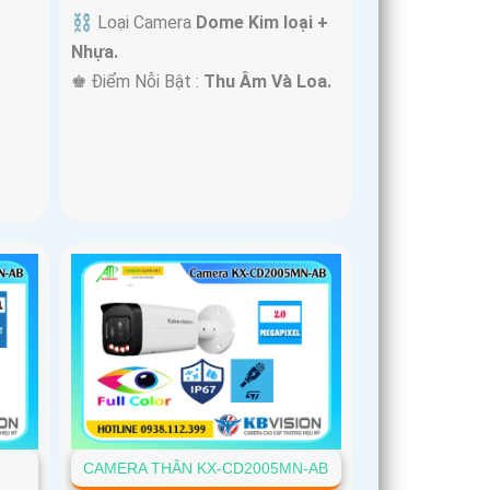
⛓ Loại Camera
Dome Kim loại +
Nhựa.
️♚ Điểm Nỗi Bật :
Thu Âm Và Loa.
-
CAMERA THÂN KX-CD2005MN-AB