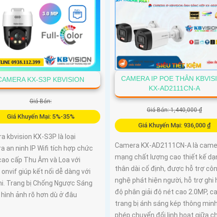
CAMERA IP POE THÂN KBVIS
CAMERA KX-S3P KBVISION
KX-AD2111CN-A
Giá Bán:
Giá Bán: 1,440,000 ₫
Giá Khuyến Mại: 5%-35%
Giá Khuyến Mại: 936,000 ₫
 kbvision KX-S3P là loại
Camera KX-AD2111CN-A là camer
 an ninh IP Wifi tích hợp chức
mạng chất lượng cao thiết kế dạ
cao cấp Thu Âm và Loa với
thân dài cố định, được hỗ trợ cô
onvif giúp kết nối dễ dàng với
nghệ phát hiện người, hỗ trợ ghi 
hi. Trang bị Chống Ngược Sáng
độ phân giải độ nét cao 2.0MP, 
hình ảnh rõ hơn dù ở đâu
trang bị ánh sáng kép thông min
phép chuyển đổi linh hoạt giữa c