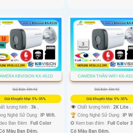
AMERA KBVISION KX-A51D
CAMERA THÂN WIFI KX-A3
Giá Bán: liên hệ
Giá Bán: liên hệ
Giá Khuyến Mại: 5%-35%
Giá Khuyến Mại: 5%-35%
ất lượng hình :
3k .
👁 Chất lượng hình :
2K Lite .
ông Nghệ Sử Dụng :
IP Wifi.
🏆 Công Nghệ Sử Dụng :
IP Wi
deo Ban Đêm :
Full Color
✪ Xem ban đêm :
Full Color 
Có Màu Ban Ðêm.
Có Màu Ban Ðêm.