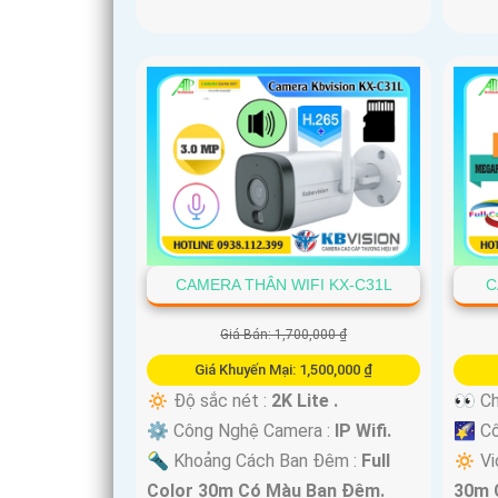
CAMERA THÂN WIFI KX-C31L
C
Giá Bán: 1,700,000 ₫
Giá Khuyến Mại: 1,500,000 ₫
🔅 Độ sắc nét :
2K Lite .
👀 Ch
⚙ Công Nghệ Camera :
IP Wifi.
🌠 C
🔦 Khoảng Cách Ban Đêm :
Full
🔅 Vi
Color 30m Có Màu Ban Ðêm.
30m 