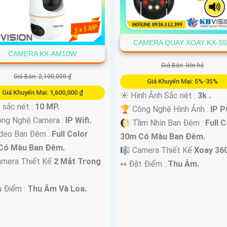
CAMERA QUAY XOAY KX-S
CAMERA KX-AM10W
Giá Bán: liên hệ
Giá Bán: 2,100,000 ₫
Giá Khuyến Mại: 5%-35%
Giá Khuyến Mại: 1,600,000 ₫
☀️ Hình Ảnh Sắc nét :
3k .
 sắc nét :
10 MP.
🏆 Công Nghệ Hình Ảnh :
IP P
ông Nghệ Camera :
IP Wifi.
🌔 Tầm Nhìn Ban Đêm :
Full C
deo Ban Đêm :
Full Color
30m Có Màu Ban Ðêm.
Có Màu Ban Ðêm.
🎼️ Camera Thiết Kế
Xoay 360
amera Thiết Kế
2 Mắt Trong
️↭ Đặt Điểm :
Thu Âm.
u Điểm :
Thu Âm Và Loa.