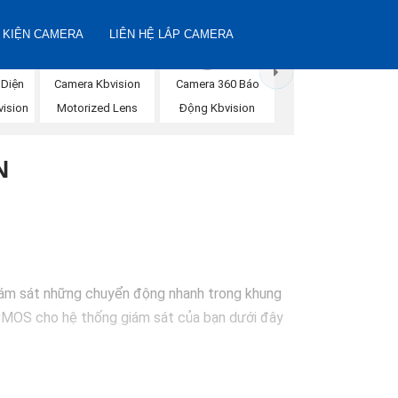
 KIỆN CAMERA
LIÊN HỆ LẮP CAMERA
 Diện
Camera Kbvision
Camera 360 Báo
ision
Motorized Lens
Động Kbvision
N
giám sát những chuyển động nhanh trong khung
 CMOS cho hệ thống giám sát của bạn dưới đây