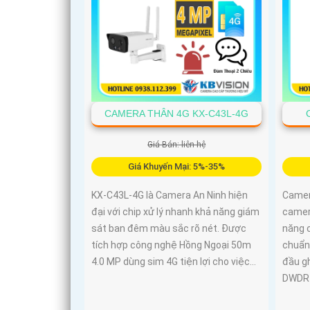
CAMERA THÂN 4G KX-C43L-4G
Giá Bán: liên hệ
Giá Khuyến Mại: 5%-35%
KX-C43L-4G là Camera An Ninh hiện
Camera
đại với chip xử lý nhanh khả năng giám
camera
sát ban đêm màu sắc rõ nét. Được
năng 
tích hợp công nghệ Hồng Ngoại 50m
chuẩn 
4.0 MP dùng sim 4G tiện lợi cho việc...
đầu g
DWDR 