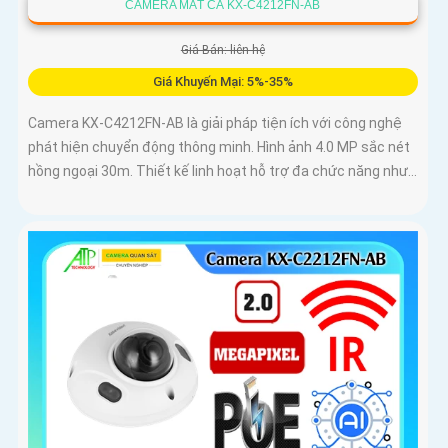
CAMERA MẮT CÁ KX-C4212FN-AB
Giá Bán: liên hệ
Giá Khuyến Mại: 5%-35%
Camera KX-C4212FN-AB là giải pháp tiện ích với công nghệ
phát hiện chuyển động thông minh. Hình ảnh 4.0 MP sắc nét
hồng ngoại 30m. Thiết kế linh hoạt hỗ trợ đa chức năng như...