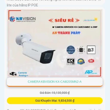
lite của hãng IP POE
CAMERA KBVISION KX-CAI8205MN2-A
Giá Bán: 15,130,000 ₫
Giá Khuyến Mại: 9,834,500 ₫