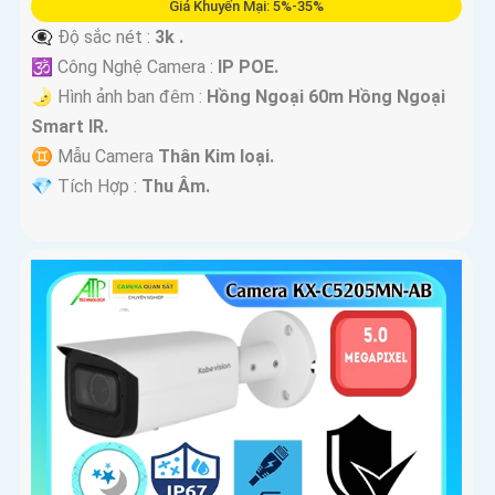
Giá Khuyến Mại: 5%-35%
👁️‍🗨 Độ sắc nét :
3k .
🕉️ Công Nghệ Camera :
IP POE.
🌛 Hình ảnh ban đêm :
Hồng Ngoại 60m Hồng Ngoại
Smart IR.
♊ Mẫu Camera
Thân Kim loại.
️💎 Tích Hợp :
Thu Âm.