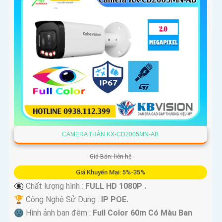
CAMERA THÂN KX-CD2005MN-AB
Giá Bán: liên hệ
Giá Khuyến Mại: 5%-35%
👁️‍🗨 Chất lượng hình :
FULL HD 1080P .
🏆 Công Nghệ Sử Dụng :
IP POE.
🌚 Hình ảnh ban đêm :
Full Color 60m Có Màu Ban