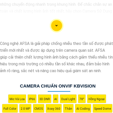
những chuyển động nhanh trong khung hình. Để chắc chắn sự an
toàn và chất lượng hình ảnh tốt nhất, hãy chọn Camera Sử Dụng
Chip Progressive Scan CMOS cho hệ thống giám sát của bạn
dưới đây nhé!
Công nghệ AFSA là giải pháp chống nhiễu theo tần số được phát
triển mới nhất và được áp dụng trên camera quan sát. AFSA
giúp cải thiện chất lượng hình ảnh bằng cách giảm thiểu nhiễu tín
hiệu trong môi trường có nhiều tần số khác nhau, đảm bảo hình
ảnh rõ ràng, sắc nét và nâng cao hiệu quả giám sát an ninh.
CAMERA CHUẨN ONVIF KBVISION
'
Mic Và Loa
IP66
3D DNR
AI
Dual Light
78°
Hồng Ngoại
Full Color
2.0 MP
CMOS
Xoay 360
Thân
AI Coding
Speed Dome