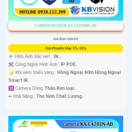
CAMERA KBVISION KX-C5205MN-AB
Giá Bán: liên hệ
Giá Khuyến Mại: 5%-35%
☀️ Hình Ảnh Sắc nét :
3k .
⚒ Công Nghệ Hình Ảnh :
IP POE.
🌛 Khi xem thiếu sáng :
Hồng Ngoại 60m Hồng Ngoại
Smart IR.
🕉️ Camera Dòng
Thân Kim loại.
️↭ Khả Năng :
Thu hình Chất Lượng.