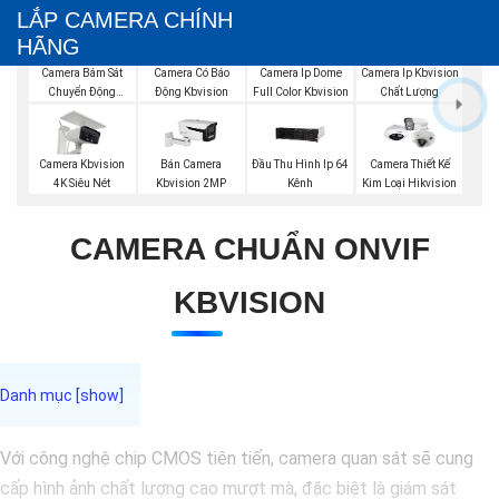
LẮP CAMERA CHÍNH
HÃNG
Camera Bám Sát
Camera Có Báo
Camera Ip Dome
Camera Ip Kbvision
Chuyển Động
Động Kbvision
Full Color Kbvision
Chất Lượng
Kbvision
Camera Kbvision
Bán Camera
Đầu Thu Hình Ip 64
Camera Thiết Kế
4K Siêu Nét
Kbvision 2MP
Kênh
Kim Loại Hikvision
CAMERA CHUẨN ONVIF
KBVISION
Với công nghệ chip CMOS tiên tiến, camera quan sát sẽ cung
cấp hình ảnh chất lượng cao mượt mà, đặc biệt là giám sát