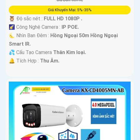
Giá Bán: liên hệ
Giá Khuyến Mại: 5%-35%
🦉 Độ sắc nét :
FULL HD 1080P .
🌠 Công Nghệ Camera :
IP POE.
🌜 Nhìn Ban Đêm :
Hồng Ngoại 50m Hồng Ngoại
Smart IR.
💦 Cấu Tạo Camera
Thân Kim loại.
️🔔 Tích Hợp :
Thu Âm.