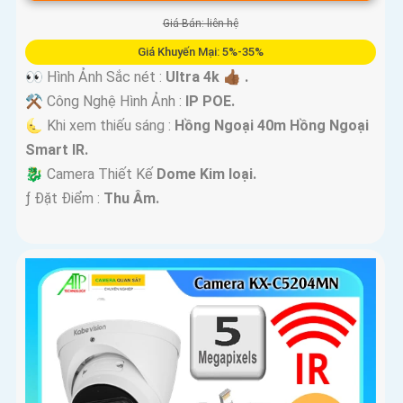
Giá Bán: liên hệ
Giá Khuyến Mại: 5%-35%
👀 Hình Ảnh Sắc nét :
Ultra 4k 👍🏾 .
⚒ Công Nghệ Hình Ảnh :
IP POE.
🌜 Khi xem thiếu sáng :
Hồng Ngoại 40m Hồng Ngoại
Smart IR.
🐉️ Camera Thiết Kế
Dome Kim loại.
️ƒ Đặt Điểm :
Thu Âm.