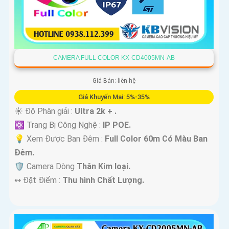
CAMERA FULL COLOR KX-CD4005MN-AB
Giá Bán: liên hệ
Giá Khuyến Mại: 5%-35%
☀️ Độ Phân giải :
Ultra 2k + .
⚛️ Trang Bị Công Nghệ :
IP POE.
💡 Xem Được Ban Đêm :
Full Color 60m Có Màu Ban
Ðêm.
🛡 Camera Dòng
Thân Kim loại.
️↭ Đặt Điểm :
Thu hình Chất Lượng.