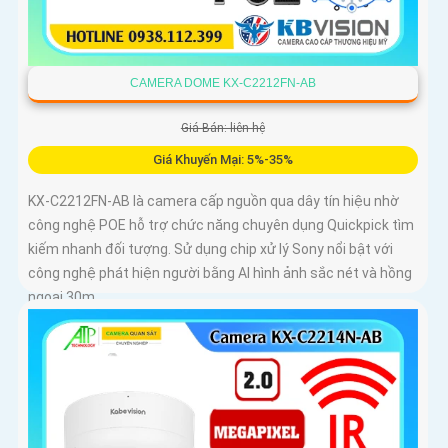
CAMERA DOME KX-C2212FN-AB
Giá Bán: liên hệ
Giá Khuyến Mại: 5%-35%
KX-C2212FN-AB là camera cấp nguồn qua dây tín hiệu nhờ
công nghệ POE hỗ trợ chức năng chuyên dụng Quickpick tìm
kiếm nhanh đối tượng. Sử dụng chip xử lý Sony nổi bật với
công nghệ phát hiện người bằng AI hình ảnh sắc nét và hồng
ngoại 30m