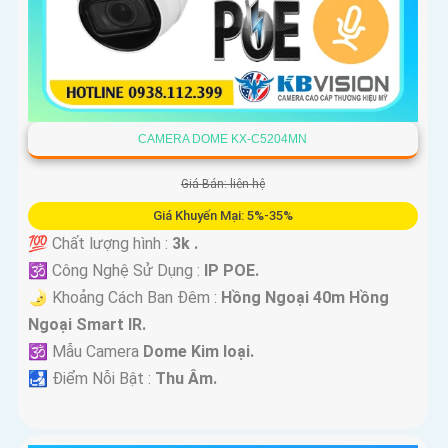
CAMERA DOME KX-C5204MN
Giá Bán: liên hệ
Giá Khuyến Mại: 5%-35%
💯 Chất lượng hình :
3k .
🕉️ Công Nghệ Sử Dụng :
IP POE.
🌛 Khoảng Cách Ban Đêm :
Hồng Ngoại 40m Hồng
Ngoại Smart IR.
🕉️ Mẫu Camera
Dome Kim loại.
️🛃 Điểm Nỗi Bật :
Thu Âm.