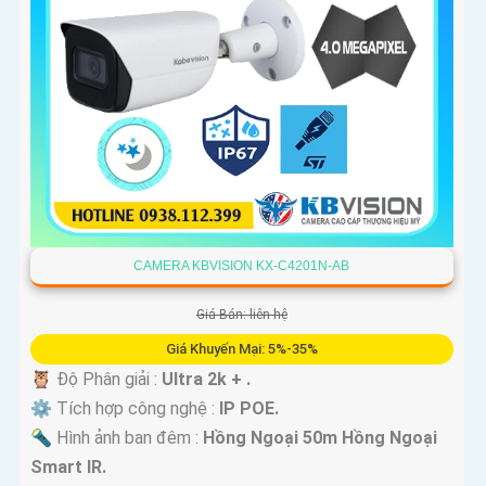
CAMERA KBVISION KX-C4201N-AB
Giá Bán: liên hệ
Giá Khuyến Mại: 5%-35%
🦉 Độ Phân giải :
Ultra 2k + .
⚙ Tích hợp công nghệ :
IP POE.
🔦 Hình ảnh ban đêm :
Hồng Ngoại 50m Hồng Ngoại
Smart IR.