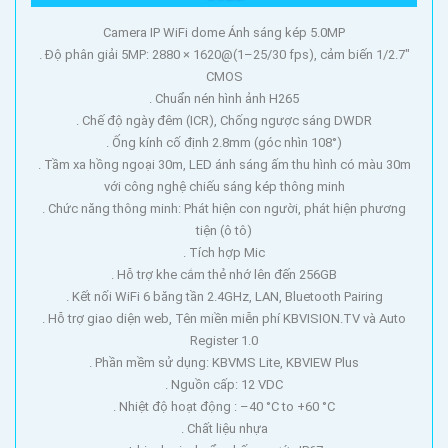
Camera IP WiFi dome Ánh sáng kép 5.0MP
. Độ phân giải 5MP: 2880 × 1620@(1–25/30 fps), cảm biến 1/2.7"
CMOS
. Chuẩn nén hình ảnh H265
. Chế độ ngày đêm (ICR), Chống ngược sáng DWDR
. Ống kính cố định 2.8mm (góc nhìn 108°)
. Tầm xa hồng ngoại 30m, LED ánh sáng ấm thu hình có màu 30m
với công nghệ chiếu sáng kép thông minh
. Chức năng thông minh: Phát hiện con người, phát hiện phương
tiện (ô tô)
. Tích hợp Mic
. Hỗ trợ khe cắm thẻ nhớ lên đến 256GB
. Kết nối WiFi 6 băng tần 2.4GHz, LAN, Bluetooth Pairing
. Hỗ trợ giao diện web, Tên miền miễn phí KBVISION.TV và Auto
Register 1.0
. Phần mềm sử dụng: KBVMS Lite, KBVIEW Plus
. Nguồn cấp: 12 VDC
. Nhiệt độ hoạt động : –40 °C to +60 °C
. Chất liệu nhựa