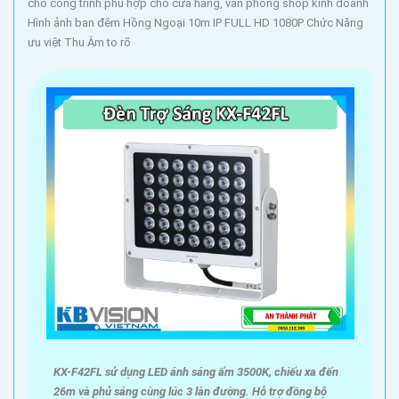
cho công trình phù hợp cho cửa hàng, văn phòng shop kinh doanh
động xung quanh một cách chi tiết và đáng tin cậy. Đảm bảo an
Hình ảnh ban đêm Hồng Ngoại 10m IP FULL HD 1080P Chức Năng
toàn cho gia đình và tài sản của bạn với Camera Kim Loại Hình
ưu việt Thu Âm to rõ
ảnh sắt nét."
Hy vọng câu giới thiệu này có thể giúp bạn. Bạn có thể thay đổi
và điều chỉnh nó để phù hợp với nhu cầu cụ thể của mình.
'
KX-F42FL sử dụng LED ánh sáng ấm 3500K, chiếu xa đến
26m và phủ sáng cùng lúc 3 làn đường. Hỗ trợ đồng bộ