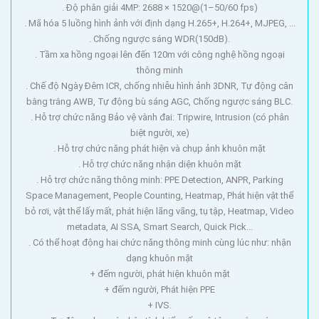
. Độ phân giải 4MP: 2688 × 1520@(1–50/60 fps)
. Mã hóa 5 luồng hình ảnh với định dạng H.265+, H.264+, MJPEG, ...
. Chống ngược sáng WDR(150dB).
. Tầm xa hồng ngoại lên đến 120m với công nghệ hồng ngoại
thông minh
. Chế độ Ngày Đêm ICR, chống nhiễu hình ảnh 3DNR, Tự động cân
bằng trắng AWB, Tự động bù sáng AGC, Chống ngược sáng BLC.
. Hỗ trợ chức năng Bảo vệ vành đai: Tripwire, Intrusion (có phân
biệt người, xe)
. Hỗ trợ chức năng phát hiện và chụp ảnh khuôn mặt
. Hỗ trợ chức năng nhận diện khuôn mặt
. Hỗ trợ chức năng thông minh: PPE Detection, ANPR, Parking
Space Management, People Counting, Heatmap, Phát hiện vật thể
bỏ rơi, vật thể lấy mất, phát hiện lãng vãng, tụ tập, Heatmap, Video
metadata, AI SSA, Smart Search, Quick Pick...
. Có thể hoạt động hai chức năng thông minh cùng lúc như: nhận
dạng khuôn mặt
+ đếm người, phát hiện khuôn mặt
+ đếm người, Phát hiện PPE
+ IVS.