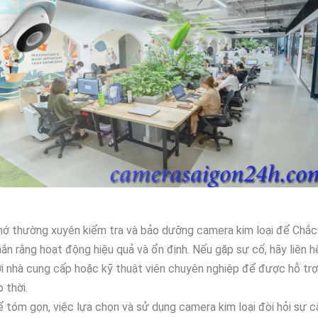
ớ thường xuyên kiểm tra và bảo dưỡng camera kim loại để Chắc
ắn rằng hoạt động hiệu quả và ổn định. Nếu gặp sự cố, hãy liên h
i nhà cung cấp hoặc kỹ thuật viên chuyên nghiệp để được hỗ trợ
p thời.
 tóm gọn, việc lựa chọn và sử dụng camera kim loại đòi hỏi sự c