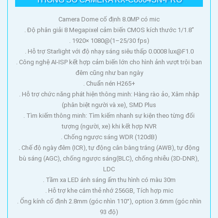
Camera Dome cố định 8.0MP có mic
. Độ phân giải 8 Megapixel cảm biến CMOS kích thước 1/1.8”
. 1920× 1080@(1–25/30 fps)
. Hỗ trợ Starlight với độ nhạy sáng siêu thấp 0.0008 lux@F1.0
. Công nghệ AI-ISP kết hợp cảm biến lớn cho hình ảnh vượt trội ban
đêm cũng như ban ngày
. Chuẩn nén H265+
. Hỗ trợ chức năng phát hiện thông minh: Hàng rào ảo, Xâm nhập
(phân biệt người và xe), SMD Plus
. Tìm kiếm thông minh: Tìm kiếm nhanh sự kiện theo từng đối
tượng (người, xe) khi kết hợp NVR
. Chống ngược sáng WDR (120dB)
. Chế độ ngày đêm (ICR), tự động cân bằng trắng (AWB), tự động
bù sáng (AGC), chống ngược sáng(BLC), chống nhiễu (3D-DNR),
LDC
. Tầm xa LED ánh sáng ấm thu hình có màu 30m
. Hỗ trợ khe cắm thẻ nhớ 256GB, Tích hợp mic
. Ống kính cố định 2.8mm (góc nhìn 110°), option 3.6mm (góc nhìn
93 độ)