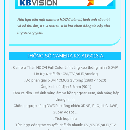
Nếu bạn cần một camera HDCVI bền bỉ, hình ảnh sắc nét
và có thu âm, KX‑AD5013‑A là lựa chọn đáng tin cậy cho
mọi không gian.
THÔNG SỐ CAMERA KX-AD5013-A
. Camera Thân HDCVI Full Color ánh sáng kép thông minh 5.0MP
. Hỗ trợ 4 chế độ : CVI/TVI/AHD/Analog
. Độ phân giải 5.0MP CMOS 25fps@(2880 × 1620)
. Ống kính cố định 3.6mm (90.1)
. Tầm xa đèn Led ánh sáng ấm và hồng ngoại: 80m, ánh sáng kép
thông minh
. Chống ngược sáng DWDR, chống nhiễu 3DNR, BLC, HLC, AWB,
Super Adapt ...
. Tích hợp mic
. Tích hợp công tắc chuyển chế độ nhanh: CVI/CVBS/AHD/TVI