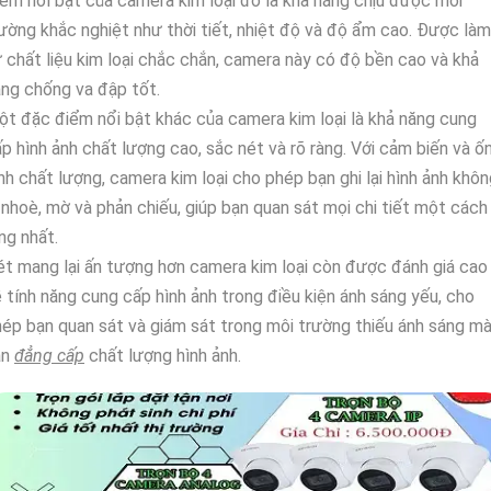
ểm nổi bật của camera kim loại đó là khả năng chịu được môi
ường khắc nghiệt như thời tiết, nhiệt độ và độ ẩm cao. Được làm
 chất liệu kim loại chắc chắn, camera này có độ bền cao và khả
ng chống va đập tốt.
t đặc điểm nổi bật khác của camera kim loại là khả năng cung
p hình ảnh chất lượng cao, sắc nét và rõ ràng. Với cảm biến và ố
nh chất lượng, camera kim loại cho phép bạn ghi lại hình ảnh khô
 nhoè, mờ và phản chiếu, giúp bạn quan sát mọi chi tiết một cách
ng nhất.
t mang lại ấn tượng hơn camera kim loại còn được đánh giá cao
 tính năng cung cấp hình ảnh trong điều kiện ánh sáng yếu, cho
ép bạn quan sát và giám sát trong môi trường thiếu ánh sáng m
ẫn
đẳng cấp
chất lượng hình ảnh.