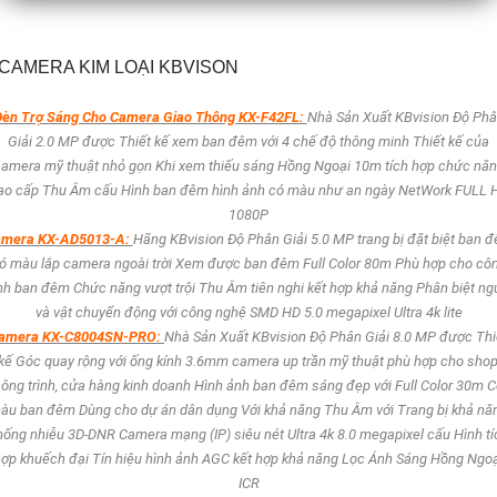
CAMERA KIM LOẠI KBVISON
èn Trợ Sáng Cho Camera Giao Thông KX-F42FL:
Nhà Sản Xuất KBvision Độ Ph
Giải 2.0 MP được Thiết kế xem ban đêm với 4 chế độ thông minh Thiết kế của
amera mỹ thuật nhỏ gọn Khi xem thiếu sáng Hồng Ngoại 10m tích hợp chức nă
ao cấp Thu Âm cấu Hình ban đêm hình ảnh có màu như an ngày NetWork FULL 
1080P
mera KX-AD5013-A:
Hãng KBvision Độ Phân Giải 5.0 MP trang bị đặt biệt ban 
ó màu lắp camera ngoài trời Xem được ban đêm Full Color 80m Phù hợp cho cô
ình ban đêm Chức năng vượt trội Thu Âm tiên nghi kết hợp khả năng Phân biệt ng
và vật chuyển động với công nghệ SMD HD 5.0 megapixel Ultra 4k lite
amera KX-C8004SN-PRO:
Nhà Sản Xuất KBvision Độ Phân Giải 8.0 MP được Thi
kế Góc quay rộng với ống kính 3.6mm camera up trần mỹ thuật phù hợp cho shop
ông trình, cửa hàng kinh doanh Hình ảnh ban đêm sáng đẹp với Full Color 30m 
àu ban đêm Dùng cho dự án dân dụng Với khả năng Thu Âm với Trang bị khả nă
hống nhiễu 3D-DNR Camera mạng (IP) siêu nét Ultra 4k 8.0 megapixel cấu Hình tí
ợp khuếch đại Tín hiệu hình ảnh AGC kết hợp khả năng Lọc Ánh Sáng Hồng Ngo
ICR