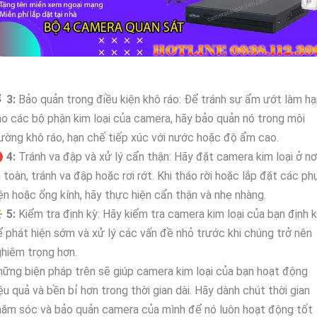

3:
Bảo quản trong điều kiện khô ráo: Để tránh sự ẩm ướt làm hạ
o các bộ phận kim loại của camera, hãy bảo quản nó trong môi
ường khô ráo, hạn chế tiếp xúc với nước hoặc độ ẩm cao.

4:
Tránh va đập và xử lý cẩn thận: Hãy đặt camera kim loại ở nơ
 toàn, tránh va đập hoặc rơi rớt. Khi tháo rời hoặc lắp đặt các ph
ện hoặc ống kính, hãy thực hiện cẩn thận và nhẹ nhàng.
️
5:
Kiểm tra định kỳ: Hãy kiểm tra camera kim loại của bạn định 
 phát hiện sớm và xử lý các vấn đề nhỏ trước khi chúng trở nên
hiêm trọng hơn.
ững biện pháp trên sẽ giúp camera kim loại của bạn hoạt động
ệu quả và bền bỉ hơn trong thời gian dài. Hãy dành chút thời gian
ăm sóc và bảo quản camera của mình để nó luôn hoạt động tốt