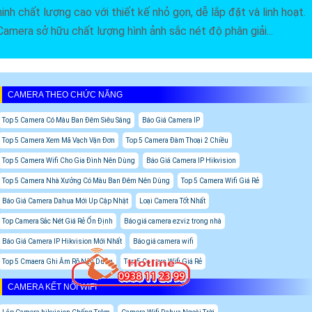
ninh chất lượng cao với thiết kế nhỏ gọn, dễ lắp đặt và linh hoạt.
Camera sở hữu chất lượng hình ảnh sắc nét độ phân giải...
CAMERA THEO CHỨC NĂNG
Top 5 Camera Có Màu Ban Đêm Siêu Sáng
Báo Giá Camera IP
Top 5 Camera Xem Mã Vạch Vận Đơn
Top 5 Camera Đàm Thoại 2 Chiều
Top 5 Camera Wifi Cho Gia Đình Nên Dùng
Báo Giá Camera IP Hikvision
Top 5 Camera Nhà Xưởng Có Màu Ban Đêm Nên Dùng
Top 5 Camera Wifi Giá Rẻ
Báo Giá Camera Dahua Mới Up Cập Nhật
Loại Camera Tốt Nhất
Top Camera Sắc Nét Giá Rẻ Ổn Định
Báo giá camera ezviz trong nhà
Báo Giá Camera IP Hikvision Mới Nhất
Báo giá camera wifi
Top 5 Cmaera Ghi Âm Rõ Nên Dùng
Top 5 Camera Wifi Giá Rẻ
CAMERA KẾT NỐI WIFI