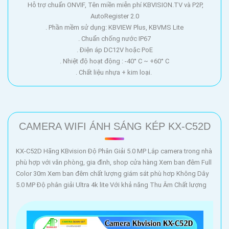
Hỗ trợ chuẩn ONVIF, Tên miền miễn phí KBVISION.TV và P2P,
AutoRegister 2.0
. Phần mềm sử dụng: KBVIEW Plus, KBVMS Lite
. Chuẩn chống nước IP67
. Điện áp DC12V hoặc PoE
. Nhiệt độ hoạt động : -40° C ~ +60° C
. Chất liệu nhựa + kim loại.
CAMERA WIFI ÁNH SÁNG KÉP KX-C52D
KX-C52D Hãng KBvision Độ Phân Giải 5.0 MP Lắp camera trong nhà
phù hợp với văn phòng, gia đình, shop cửa hàng Xem ban đêm Full
Color 30m Xem ban đêm chất lượng giám sát phù hơp Không Dây
5.0 MP Độ phân giải Ultra 4k lite Với khả năng Thu Âm Chất lượng