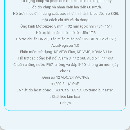
. Tự động chụp và phân tích biển số xe ô tô, xe gắn máy
. Tốc độ chụp và nhận diện lên đến 60 Km/h.
. Hỗ trợ nhiều định dạng xuất báo như: hình ảnh biểu đồ, file EXEL
một cách chi tiết và đa dạng
. Ống kính Motorized 8 mm – 32 mm (góc nhìn 43°–15°)
. Hỗ trợ khe cắm thẻ nhớ lên đến 1TB
. Hỗ trợ chuẩn ONVIF, Tên miền miễn phí KBVISION.TV và P2P,
AutoRegister 1.0
. Phần mềm sử dụng: KBVIEW Plus, KBiVMS, KBVMS Lite
. Hỗ trợ các cổng kết nối Alarm 3 in/ 2 out, Audio 1 in/ 1out
. Chuẩn chống nước IP67, chống va đập IK10, chống ăn mòn (tùy
chọn)
. Điện áp 12 VDC/24 VAC/PoE
+ (802.3at)/ePoE
. Nhiệt độ hoạt động: –40 °C to +65 °C , Có trang bị heater
. Chất liệu kim loại
+ nhựa