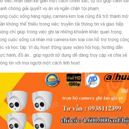
o việc nhận diện kẻ gian một cách chính xác, từ đó giúp cảnh sá
anh chóng giải quyết vụ án và ngăn chặn tội phạm.
ong cuộc sống hàng ngày, camera kim loại cũng đã trở thành mộ
ần không thể thiếu trong việc truyền tải thông tin và giao tiếp.
ông chỉ giúp trong việc ghi lại những khoảnh khắc quan trọng
ong cuộc sống cá nhân mà camera kim loại còn hỗ trợ trong côn
ệc và học tập. Ví dụ, hoạt động quay video hội họp, hướng dẫn
ực hành, đồ án… giúp người sử dụng dễ dàng truy cập và chia sẻ
ông tin với mọi người một cách linh hoạt.