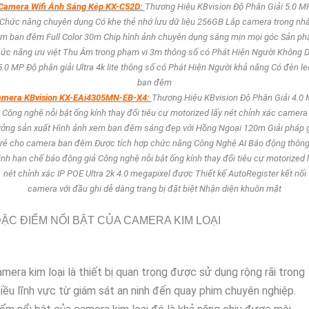
Camera Wifi Ánh Sáng Kép KX-C52D:
Thương Hiệu KBvision Độ Phân Giải 5.0 M
Chức năng chuyên dụng Có khe thẻ nhớ lưu dữ liệu 256GB Lắp camera trong nh
m ban đêm Full Color 30m Chip hình ảnh chuyên dụng sáng mịn mọi góc Sản p
ức năng ưu việt Thu Âm trong phạm vi 3m thông số có Phát Hiện Người Không 
5.0 MP Độ phân giải Ultra 4k lite thông số có Phát Hiện Người khả năng Có đèn le
ban đêm
mera KBvision KX-EAi4305MN-EB-X4:
Thương Hiệu KBvision Độ Phân Giải 4.0
Công nghệ nỗi bật ống kính thay đổi tiêu cự motorized lấy nét chỉnh xác camera
ởng sản xuất Hình ảnh xem ban đêm sáng đẹp với Hồng Ngoại 120m Giải pháp 
rẻ cho camera ban đêm Được tích hợp chức năng Công Nghệ AI Báo động thôn
nh hạn chế báo động giả Công nghệ nỗi bật ống kính thay đổi tiêu cự motorized 
nét chỉnh xác IP POE Ultra 2k 4.0 megapixel được Thiết kế AutoRegister kết nối
camera với đầu ghi dễ dàng trang bị đặt biệt Nhận diện khuôn mặt
ẶC ĐIỂM NỔI BẬT CỦA CAMERA KIM LOẠI
mera kim loại là thiết bị quan trọng được sử dụng rộng rãi trong
iều lĩnh vực từ giám sát an ninh đến quay phim chuyên nghiệp.