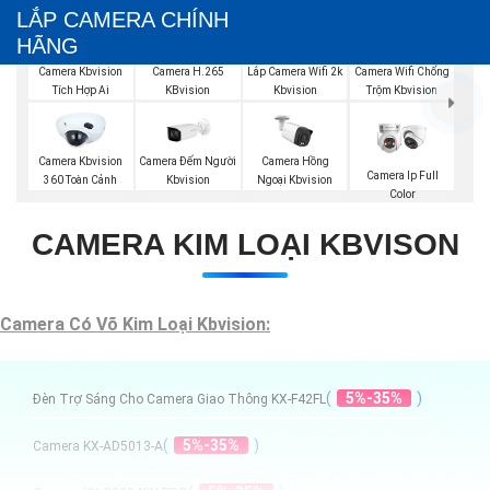
LẮP CAMERA CHÍNH
HÃNG
Camera Kbvision
Camera H.265
Lắp Camera Wifi 2k
Camera Wifi Chống
Tích Hợp Ai
KBvision
Kbvision
Trộm Kbvision
Camera Đếm Người
Camera Kbvision
Camera Hồng
Camera Ip Full
Kbvision
360 Toàn Cảnh
Ngoại Kbvision
Color
CAMERA KIM LOẠI KBVISON
Camera Có Võ Kim Loại Kbvision:
(
5%-35%
)
Đèn Trợ Sáng Cho Camera Giao Thông KX-F42FL
(
5%-35%
)
Camera KX-AD5013-A