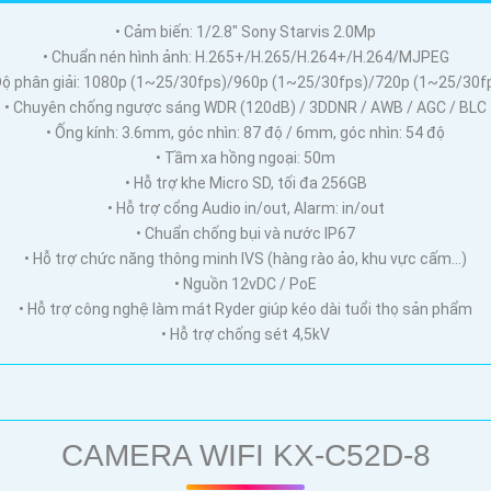
• Cảm biến: 1/2.8″ Sony Starvis 2.0Mp
• Chuẩn nén hình ảnh: H.265+/H.265/H.264+/H.264/MJPEG
Độ phân giải: 1080p (1~25/30fps)/960p (1~25/30fps)/720p (1~25/30f
• Chuyên chống ngược sáng WDR (120dB) / 3DDNR / AWB / AGC / BLC
• Ống kính: 3.6mm, góc nhìn: 87 độ / 6mm, góc nhìn: 54 độ
• Tầm xa hồng ngoại: 50m
• Hỗ trợ khe Micro SD, tối đa 256GB
• Hỗ trợ cổng Audio in/out, Alarm: in/out
• Chuẩn chống bụi và nước IP67
• Hỗ trợ chức năng thông minh IVS (hàng rào ảo, khu vực cấm…)
• Nguồn 12vDC / PoE
• Hỗ trợ công nghệ làm mát Ryder giúp kéo dài tuổi thọ sản phẩm
• Hỗ trợ chống sét 4,5kV
CAMERA WIFI KX-C52D-8