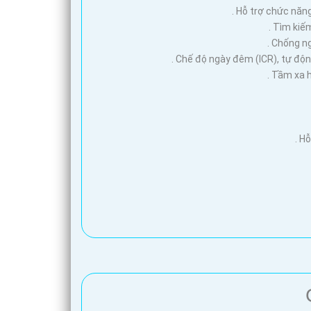
. Hỗ trợ chức năn
. Tìm kiế
. Chống n
'
. Chế độ ngày đêm (ICR), tự độ
. Tầm xa 
. H