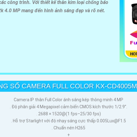
ác công trình. Với thiết kế thân kim loại chống báo
 2k 4.0 MP mang đến hình ảnh sáng đẹp và rõ nét.
NG SỐ CAMERA FULL COLOR KX-CD4005M
Camera IP thân Full Color ánh sáng kép thông minh 4 MP
. Độ phân giải 4 Megapixel cảm biến CMOS kích thước 1/2.9”.
. 2688 × 1520@(1 fps–25/30 fps)
. Hỗ trợ Starlight với độ nhạy sáng cực thấp 0.005Lux@F1.5
. Chuẩn nén H265
+