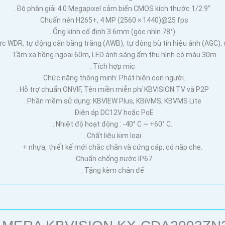
. Độ phân giải 4.0 Megapixel cảm biến CMOS kích thước 1/2.9”.
. Chuẩn nén H265+, 4 MP (2560 × 1440)@25 fps
. Ống kính cố định 3.6mm (góc nhìn 78°)
c WDR, tự động cân bằng trắng (AWB), tự động bù tín hiệu ảnh (AGC)
. Tầm xa hồng ngoại 60m, LED ánh sáng ấm thu hình có màu 30m
. Tích hợp mic
. Chức năng thông minh: Phát hiện con người.
. Hỗ trợ chuẩn ONVIF, Tên miền miễn phí KBVISION.TV và P2P
. Phần mềm sử dụng: KBVIEW Plus, KBiVMS, KBVMS Lite
. Điện áp DC12V hoặc PoE
. Nhiệt độ hoạt động : -40° C ~ +60° C.
. Chất liệu kim loại
+ nhựa, thiết kế mới chắc chắn và cứng cáp, có nắp che.
. Chuẩn chống nước IP67
. Tặng kèm chân đế