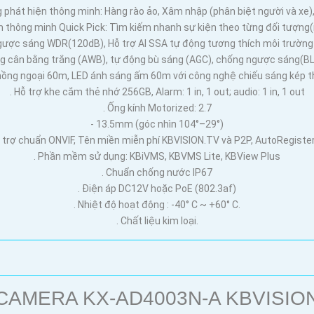
g phát hiện thông minh: Hàng rào ảo, Xâm nhập (phân biệt người và xe)
m thông minh Quick Pick: Tìm kiếm nhanh sự kiện theo từng đối tượng(
gược sáng WDR(120dB), Hỗ trợ AI SSA tự động tương thích môi trường
ng cân bằng trắng (AWB), tự động bù sáng (AGC), chống ngược sáng(B
hồng ngoại 60m, LED ánh sáng ấm 60m với công nghệ chiếu sáng kép 
. Hỗ trợ khe cắm thẻ nhớ 256GB, Alarm: 1 in, 1 out; audio: 1 in, 1 out
. Ống kính Motorized: 2.7
- 13.5mm (góc nhìn 104°–29°)
ỗ trợ chuẩn ONVIF, Tên miền miễn phí KBVISION.TV và P2P, AutoRegister
. Phần mềm sử dụng: KBiVMS, KBVMS Lite, KBView Plus
. Chuẩn chống nước IP67
. Điện áp DC12V hoặc PoE (802.3af)
. Nhiệt độ hoạt động : -40° C ~ +60° C.
. Chất liệu kim loại.
CAMERA KX-AD4003N-A KBVISIO