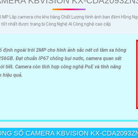
MERA KBVISION KX-CDA2093ZN
.0 MP Lắp camera cho kho hàng Chất Lượng hình ảnh ban đêm Hồng N
 tốt nhất được trang bị Công Nghệ AI Công nghệ cao cấp
định ngoài trời 2MP cho hình ảnh sắc nét có tầm xa hồng
256GB. Đạt chuẩn IP67 chống bụi nước, camera quan sát
hời tiết. Camera còn tích hợp công nghệ PoE và tính năng
h hiệu quả.
NG SỐ CAMERA KBVISION KX-CDA2093Z