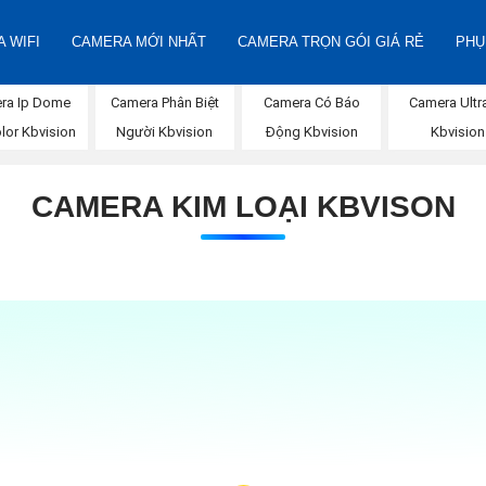
 WIFI
CAMERA MỚI NHẤT
CAMERA TRỌN GÓI GIÁ RẺ
PHỤ
ra Ip Dome
Camera Phân Biệt
Camera Có Báo
Camera Ultr
olor Kbvision
Người Kbvision
Động Kbvision
Kbvision
CAMERA KIM LOẠI KBVISON