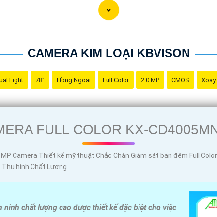
CAMERA KIM LOẠI KBVISON
ual Light
78°
Hồng Ngoại
Full Color
2.0 MP
CMOS
Xoay
về Camera Kim Loại Hình ảnh sắt nét mà bạn có thể sử dụng:
MERA FULL COLOR KX-CD4005MN
ninh hiệu quả và đáng tin cậy cho ngôi nhà hoặc doanh nghiệp của 
a Kim Loại sẽ giúp bạn giám sát mọi hoạt động xung quanh một cá
i Hình ảnh sắt nét."
 MP Camera Thiết kế mỹ thuật Chắc Chắn Giám sát ban đêm Full Col
ó thể thay đổi và điều chỉnh nó để phù hợp với nhu cầu cụ thể củ
g Thu hình Chất Lượng
nh chất lượng cao được thiết kế đặc biệt cho việc