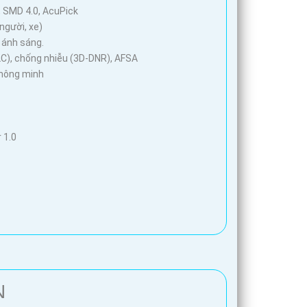
, SMD 4.0, AcuPick
người, xe)
 ánh sáng.
LC), chống nhiễu (3D-DNR), AFSA
thông minh
 1.0
N