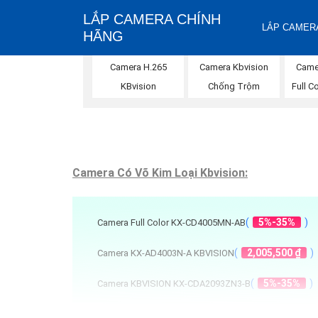
LẮP CAMERA CHÍNH
LẮP CAMERA
HÃNG
Camera H.265
Camera Kbvision
Came
KBvision
Chống Trộm
Full C
Camera Có Võ Kim Loại Kbvision:
(
5%-35%
)
Camera Full Color KX-CD4005MN-AB
(
2,005,500 ₫
)
Camera KX-AD4003N-A KBVISION
(
5%-35%
)
Camera KBVISION KX-CDA2093ZN3-B
(
5%-35%
)
Camera Wifi KX-C52D-8