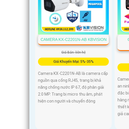
CAMERA KX-C2201N-AB KBVISION
Giá Bán: liên hệ
Giá Khuyến Mại: 5%-35%
Camera KX-C2201N-AB là camera cấp
Camer
nguồn qua cổng RJ45, trang bị khả
an nin
năng chống nước IP 67, độ phân giải
đặc bi
2.0 MP. Trang bị micro thu âm, phát
hàng n
hiện con người và chuyển động
thiết 
giả ca