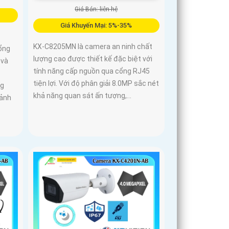
Giá Bán: liên hệ
Giá Khuyến Mại: 5%-35%
KX-C8205MN là camera an ninh chất
ổng
lượng cao được thiết kế đặc biệt với
 và
tính năng cấp nguồn qua cổng RJ45
tiện lợi. Với độ phân giải 8.0MP sắc nét
ng
khả năng quan sát ấn tượng,...
 ảnh