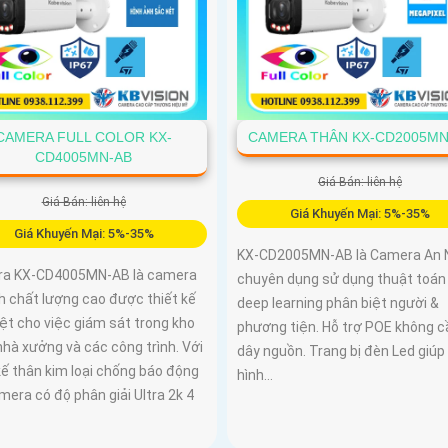
CAMERA FULL COLOR KX-
CAMERA THÂN KX-CD2005MN
CD4005MN-AB
Giá Bán: liên hệ
Giá Bán: liên hệ
Giá Khuyến Mại: 5%-35%
Giá Khuyến Mại: 5%-35%
KX-CD2005MN-AB là Camera An 
a KX-CD4005MN-AB là camera
chuyên dụng sử dụng thuật toán 
h chất lượng cao được thiết kế
deep learning phân biệt người &
ệt cho việc giám sát trong kho
phương tiện. Hỗ trợ POE không c
hà xưởng và các công trình. Với
dây nguồn. Trang bị đèn Led giúp
kế thân kim loại chống báo động
hình...
mera có độ phân giải Ultra 2k 4