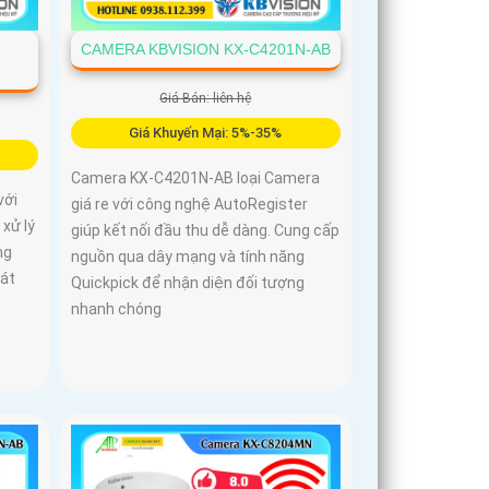
CAMERA KBVISION KX-C4201N-AB
Giá Bán: liên hệ
Giá Khuyến Mại: 5%-35%
Camera KX-C4201N-AB loại Camera
với
giá re với công nghệ AutoRegister
xử lý
giúp kết nối đầu thu dễ dàng. Cung cấp
ng
nguồn qua dây mạng và tính năng
hát
Quickpick để nhận diện đối tượng
nhanh chóng