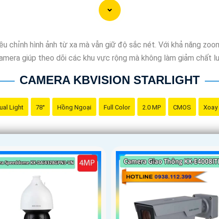
 chỉnh hình ảnh từ xa mà vẫn giữ độ sắc nét. Với khả năng zoom
. Camera giúp theo dõi các khu vực rộng mà không làm giảm chất l
CAMERA KBVISION STARLIGHT
ual Light
78°
Hồng Ngoại
Full Color
2.0 MP
CMOS
Xoay