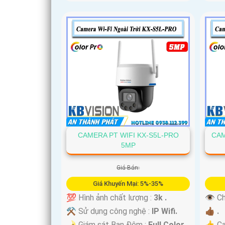
CAMERA PT WIFI KX-S5L-PRO
CAM
5MP
Giá Bán:
Giá Khuyến Mại: 5%-35%
💯 Hình ảnh chất lượng :
3k .
👁 Ch
⚒ Sử dụng công nghệ :
IP Wifi.
👍🏾 .
🌛 Giám sát Ban Đêm :
Full Color
👍 Ca