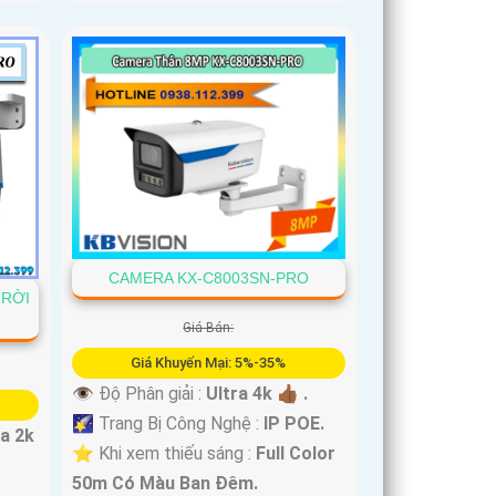
CAMERA KX-C8003SN-PRO
TRỜI
Giá Bán:
Giá Khuyến Mại: 5%-35%
👁 Độ Phân giải :
Ultra 4k 👍🏾 .
🌠 Trang Bị Công Nghệ :
IP POE.
ra 2k
⭐ Khi xem thiếu sáng :
Full Color
50m Có Màu Ban Ðêm.