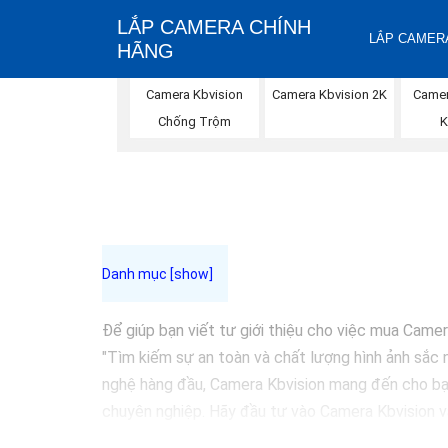
LẮP CAMERA CHÍNH
LẮP CAMERA
HÃNG
Camera Kbvision
Camera Kbvision 2K
Came
Chống Trộm
K
Để giúp bạn viết tư giới thiệu cho việc mua Camer
"Tìm kiếm sự an toàn và chất lượng hình ảnh sắc 
nghệ hàng đầu, Camera Kbvision mang đến cho bạn
chuyên nghiệp. Hãy đầu tư vào Camera Kbvision và
Bạn có thể điều chỉnh và thêm vào nội dung trên 