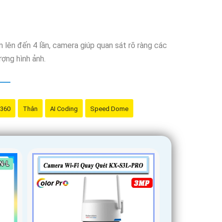
 lên đến 4 lần, camera giúp quan sát rõ ràng các
ượng hình ảnh.
 360
Thân
AI Coding
Speed Dome