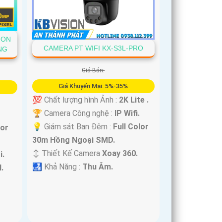
ION
CAMERA PT WIFI KX-S3L-PRO
NG
Giá Bán:
Giá Khuyến Mại: 5%-35%
💯 Chất lượng hình Ảnh :
2K Lite .
🏆 Camera Công nghệ :
IP Wifi.
💡 Giám sát Ban Đêm :
Full Color
lor
30m Hồng Ngoại SMD.
↕️ Thiết Kế Camera
Xoay 360.
i.
️🛃 Khả Năng :
Thu Âm.
.