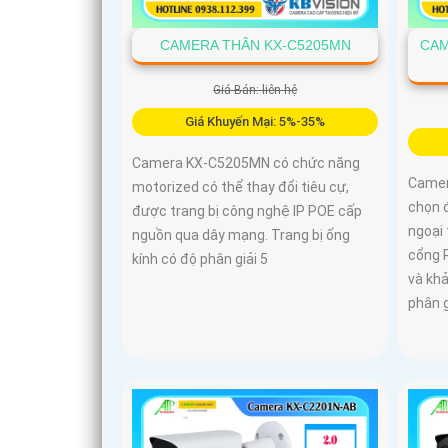
CAMERA THÂN KX-C5205MN
CAM
Giá Bán: liên hệ
Giá Khuyến Mại: 5%-35%
Camera KX-C5205MN có chức năng
Camer
motorized có thể thay đổi tiêu cự,
chọn đ
được trang bị công nghệ IP POE cấp
ngoại 
nguồn qua dây mạng. Trang bị ống
cổng 
kính có độ phân giải 5
và khả
phân g