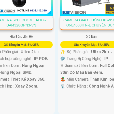
AMERA SPEEDDOME AI KX-
CAMERA GIAO THÔNG KBVIS
DAI4328GPN3-VN
KX-E4008ITN-L CHUYÊN DỤ
Giá Bán: Liên Hệ
Giá Bán:
Giá Khuyến Mại: 5%-35%
Giá Khuyến Mại: 5%-35%
 Phân giải :
Ultra 2k + .
✨ Độ Phân giải :
Ultra 2k + .
ch hợp công nghệ :
IP POE.
⚙ Trang Bị Công Nghệ :
IP.
n Ban Đêm :
Hồng Ngoại
❃ Giám sát Ban Đêm :
Full Co
Hồng Ngoại SMD.
30m Có Màu Ban Ðêm.
amera Thiết Kế
Xoay 360.
🤹 Mẫu Camera
Thân Kim loạ
ích Hợp :
Xoay Zoom.
️📡 Chức Năng :
Công Nghệ AI