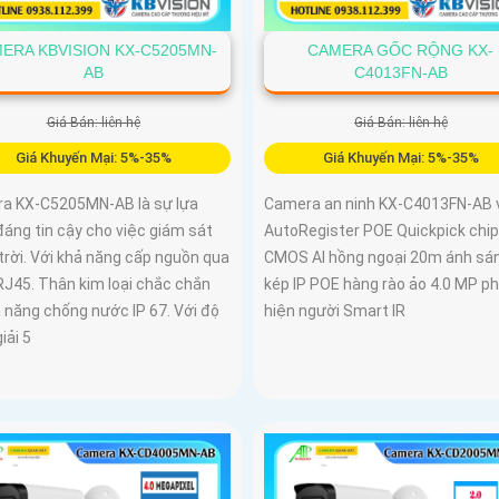
ERA KBVISION KX-C5205MN-
CAMERA GỐC RỘNG KX-
AB
C4013FN-AB
Giá Bán: liên hệ
Giá Bán: liên hệ
Giá Khuyến Mại: 5%-35%
Giá Khuyến Mại: 5%-35%
a KX-C5205MN-AB là sự lựa
Camera an ninh KX-C4013FN-AB 
áng tin cậy cho việc giám sát
AutoRegister POE Quickpick chip 
trời. Với khả năng cấp nguồn qua
CMOS AI hồng ngoại 20m ánh sá
RJ45. Thân kim loại chắc chắn
kép IP POE hàng rào ảo 4.0 MP p
 năng chống nước IP 67. Với độ
hiện người Smart IR
iải 5