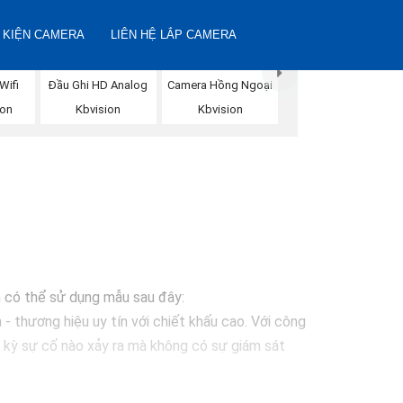
 KIỆN CAMERA
LIÊN HỆ LẮP CAMERA
Đầu Ghi HD Analog
Wifi
Camera Hồng Ngoại
Kbvision
ion
Kbvision
ạn có thể sử dụng mẫu sau đây:
 thương hiệu uy tín với chiết khấu cao. Với công
 kỳ sự cố nào xảy ra mà không có sự giám sát