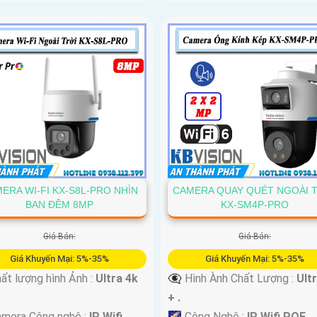
ERA WI-FI KX-S8L-PRO NHÌN
CAMERA QUAY QUÉT NGOÀI 
BAN ĐÊM 8MP
KX-SM4P-PRO
Giá Bán:
Giá Bán:
Giá Khuyến Mại: 5%-35%
Giá Khuyến Mại: 5%-35%
ất lượng hình Ảnh :
Ultra 4k
👁️‍🗨 Hình Ành Chất Lượng :
Ult
+ .
mera Công nghệ :
IP Wifi.
🌠 Công Nghệ :
IP Wifi POE.