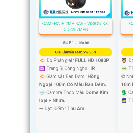
'
CAMERA IP 2MP KABE VISION KX-
C
CD2257MPN
Giá Bán: Liên hệ
Giá Khuyến Mại: 5%-35%
🔅 Độ Phân giải :
FULL HD 1080P .
🦉 Độ
⚛️ Trang Bị Công Nghệ :
IP.
✳️ Tí
🔅 Giám sát Ban Đêm :
Hồng
❂ Nhì
Ngoại 100m Có Màu Ban Ðêm.
10m 
🌧️ Camera Theo Mẫu
Dome Kim
🐉️ C
loại + Nhựa.
️👮 T
️⇝ Đặt Điểm :
Thu Âm.