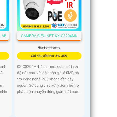
-AB
CAMERA SIÊU NÉT KX-C8204MN
Giá Bán: liên hệ
Giá Khuyến Mại: 5%-35%
Ninh
KX-C8204MN là camera quan sát với
AI
độ nét cao, với độ phân giải 8.0MP, hỗ
trợ công nghệ POE không cần dây
ần
nguồn. Sử dụng chip xử lý Sony hỗ trợ
 nhìn
phát hiện chuyển động giám sát ban...