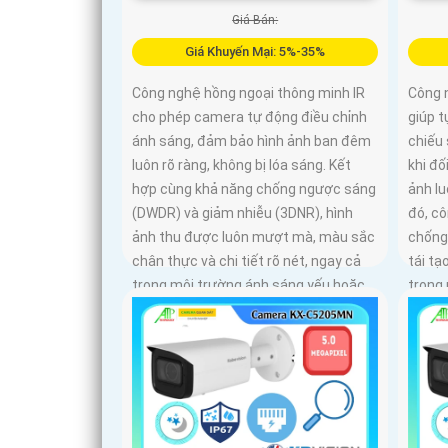
Giá Bán:
Giá Khuyến Mại: 5%-35%
Công nghệ hồng ngoại thông minh IR
Công 
cho phép camera tự động điều chỉnh
giúp 
ánh sáng, đảm bảo hình ảnh ban đêm
chiếu 
luôn rõ ràng, không bị lóa sáng. Kết
khi đ
hợp cùng khả năng chống ngược sáng
ảnh l
(DWDR) và giảm nhiễu (3DNR), hình
đó, c
ảnh thu được luôn mượt mà, màu sắc
chống
chân thực và chi tiết rõ nét, ngay cả
tái tạ
trong môi trường ánh sáng yếu hoặc
trong
ánh sáng phức tạp như ngược sáng
như n
hoặc chói nắng