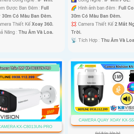
em Được Ban Đêm :
Full
🌈 Hình ảnh ban đêm :
Full Co
r 30m Có Màu Ban Ðêm.
30m Có Màu Ban Ðêm.
mera Thiết Kế
Xoay 360.
💢 Camera Thiết Kế
2 Mắt N
hả Năng :
Thu Âm Và Loa.
Trời.
️📡 Tích Hợp :
Thu Âm Và Loa
CAMERA QUAY XOAY KX-S
CAMERA KX-C8013UN-PRO
Giá Bán: liên hệ