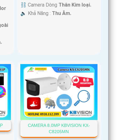
⛓ Camera Dòng
Thân Kim loại.
lor
️🔈 Khả Năng :
Thu Âm.
goài
.
5P
CAMERA 8.0MP KBVISION KX-
C8205MN