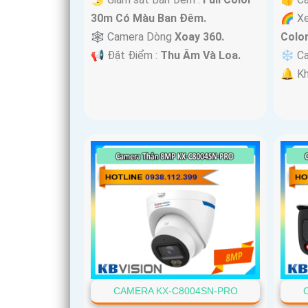
30m Có Màu Ban Ðêm.
🌈 X
🕸️ Camera Dòng
Xoay 360.
Colo
️📢 Đặt Điểm :
Thu Âm Và Loa.
❄ Ca
️🔔 K
CAMERA KX-C8004SN-PRO