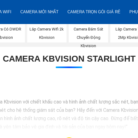
 WIFI
CAMERA MỚI NHẤT
CAMERA TRỌN GÓI GIÁ RẺ
PHỤ
ra Có DWDR
Lắp Camera Wifi 2k
Camera Bám Sát
Lắp Camera 
bvision
Kbvision
Chuyển Động
2Mp Kbvis
Kbvision
CAMERA KBVISION STARLIGHT
a Kbvision với chiết khấu cao và hình ảnh chất lượng sắc nét, b
nét cho hệ thống giám sát của bạn? Hãy đến với Camera Kbvision -
 hình ảnh chất lượng cao, rõ nét và độ tin cậy cao. Đừng để bất
 yên tâm bảo vệ gia đình và tài sản của bạn ngay hôm nay!"
để phù hợp với nhu cầu cụ thể của bạn. Chúc bạn thành công!