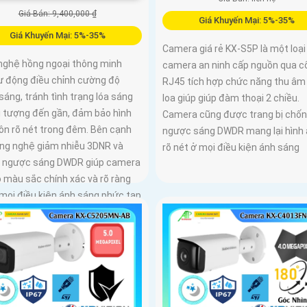
Giá Bán: 9,400,000 ₫
Giá Khuyến Mại: 5%-35%
Giá Khuyến Mại: 5%-35%
Camera giá rẻ KX-S5P là một loại
nghệ hồng ngoại thông minh
camera an ninh cấp nguồn qua c
tự động điều chỉnh cường độ
RJ45 tích hợp chức năng thu âm
sáng, tránh tình trạng lóa sáng
loa giúp giúp đàm thoại 2 chiều.
ối tượng đến gần, đảm bảo hình
Camera cũng được trang bị chố
uôn rõ nét trong đêm. Bên cạnh
ngược sáng DWDR mang lại hình
ông nghệ giảm nhiễu 3DNR và
rõ nét ở mọi điều kiện ánh sáng
 ngược sáng DWDR giúp camera
o màu sắc chính xác và rõ ràng
 mọi điều kiện ánh sáng phức tạp
gược sáng mạnh hay thiếu sáng