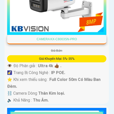
CAMERA KX-C8003SN-PRO
Giá Bán:
Giá Khuyến Mại: 5%-35%
👁 Độ Phân giải :
Ultra 4k 👍🏾 .
🌠 Trang Bị Công Nghệ :
IP POE.
⭐ Khi xem thiếu sáng :
Full Color 50m Có Màu Ban
Ðêm.
⛓ Camera Dòng
Thân Kim loại.
️🔈 Khả Năng :
Thu Âm.