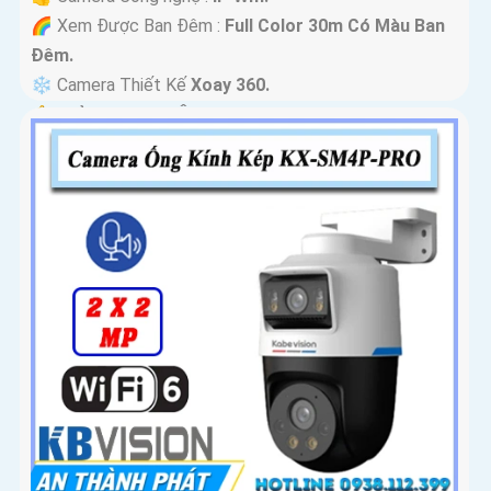
🌈 Xem Được Ban Đêm :
Full Color 30m Có Màu Ban
Ðêm.
❄ Camera Thiết Kế
Xoay 360.
️🔔 Khả Năng :
Thu Âm Và Loa.