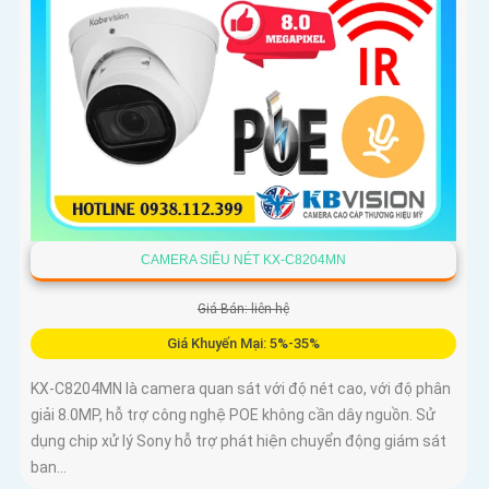
CAMERA SIÊU NÉT KX-C8204MN
Giá Bán: liên hệ
Giá Khuyến Mại: 5%-35%
KX-C8204MN là camera quan sát với độ nét cao, với độ phân
giải 8.0MP, hỗ trợ công nghệ POE không cần dây nguồn. Sử
dụng chip xử lý Sony hỗ trợ phát hiện chuyển động giám sát
ban...