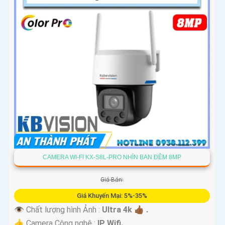
CAMERA WI-FI KX-S8L-PRO NHÌN BAN ĐÊM 8MP
Giá Bán:
Giá Khuyến Mại: 5%-35%
👁 Chất lượng hình Ảnh :
Ultra 4k 👍🏾 .
👍 Camera Công nghệ :
IP Wifi.