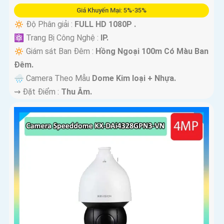
Giá Khuyến Mại: 5%-35%
🔅 Độ Phân giải :
FULL HD 1080P .
⚛️ Trang Bị Công Nghệ :
IP.
🔅 Giám sát Ban Đêm :
Hồng Ngoại 100m Có Màu Ban
Ðêm.
🌧️ Camera Theo Mẫu
Dome Kim loại + Nhựa.
️⇝ Đặt Điểm :
Thu Âm.