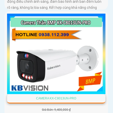
động điều chỉnh ánh sáng, đảm bảo hình ảnh ban đêm luôn
rõ ràng, không bị lóa sáng. Kết hợp cùng khả năng chống
ngược sáng (DWDR) và giảm nhiễu (3DNR), hình ảnh thu
được luôn mượt mà, màu sắc chân thực và chi tiết rõ nét,
ngay cả trong môi trường ánh sáng yếu hoặc ánh sáng phức
tạp như ngược sáng hoặc chói nắng
CAMERA KX-C8013UN-PRO
Giá Bán: 9,400,000 ₫