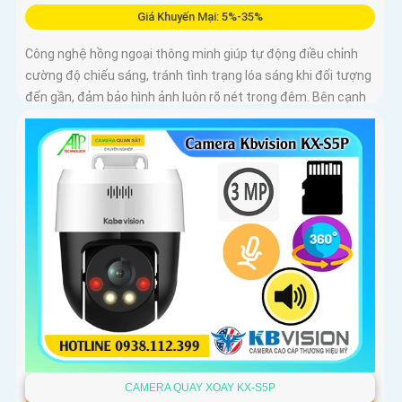
Giá Khuyến Mại: 5%-35%
Công nghệ hồng ngoại thông minh giúp tự động điều chỉnh
cường độ chiếu sáng, tránh tình trạng lóa sáng khi đối tượng
đến gần, đảm bảo hình ảnh luôn rõ nét trong đêm. Bên cạnh
đó, công nghệ giảm nhiễu 3DNR và chống ngược sáng DWDR
giúp camera tái tạo màu sắc chính xác và rõ ràng trong mọi
điều kiện ánh sáng phức tạp như ngược sáng mạnh hay
thiếu sáng
CAMERA QUAY XOAY KX-S5P