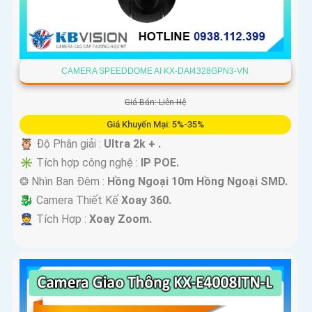
CAMERA SPEEDDOME AI KX-DAI4328GPN3-VN
Giá Bán: Liên Hệ
Giá Khuyến Mại: 5%-35%
🦉 Độ Phân giải :
Ultra 2k + .
✳️ Tích hợp công nghệ :
IP POE.
❂ Nhìn Ban Đêm :
Hồng Ngoại 10m Hồng Ngoại SMD.
🐉️ Camera Thiết Kế
Xoay 360.
️👮 Tích Hợp :
Xoay Zoom.