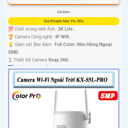
Giá Bán:
Giá Khuyến Mại: 5%-35%
💯 Chất lượng hình Ảnh :
2K Lite .
🏆 Camera Công nghệ :
IP Wifi.
💡 Giám sát Ban Đêm :
Full Color 30m Hồng Ngoại
SMD.
↕️ Thiết Kế Camera
Xoay 360.
️🛃 Khả Năng :
Thu Âm.