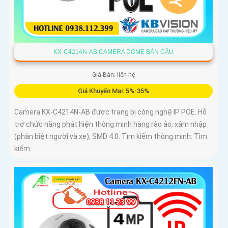
KX-C4214N-AB CAMERA DOME BÁN CẦU
Giá Bán: liên hệ
Giá Khuyến Mại: 5%-35%
Camera KX-C4214N-AB được trang bị công nghệ IP POE. Hỗ
trợ chức năng phát hiện thông minh hàng rào ảo, xâm nhập
(phân biệt người và xe), SMD 4.0. Tìm kiếm thông minh: Tìm
kiếm...