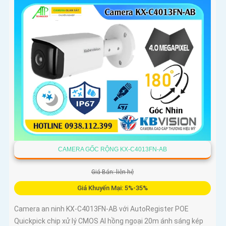
CAMERA GỐC RỘNG KX-C4013FN-AB
Giá Bán: liên hệ
Giá Khuyến Mại: 5%-35%
Camera an ninh KX-C4013FN-AB với AutoRegister POE
Quickpick chip xử lý CMOS AI hồng ngoại 20m ánh sáng kép