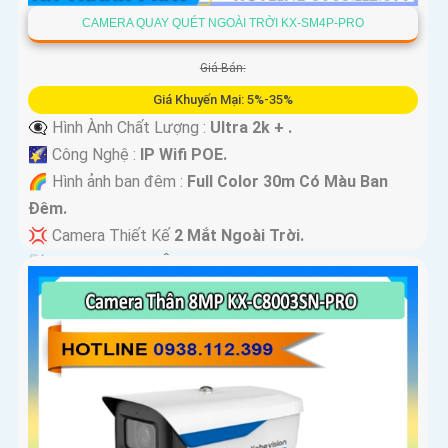
CAMERA QUAY QUÉT NGOÀI TRỜI KX-SM4P-PRO
Giá Bán:
Giá Khuyến Mại: 5%-35%
👁️‍🗨 Hình Ành Chất Lượng :
Ultra 2k + .
🌠 Công Nghệ :
IP Wifi POE.
🌈 Hình ảnh ban đêm :
Full Color 30m Có Màu Ban
Ðêm.
💢 Camera Thiết Kế
2 Mắt Ngoài Trời.
️📡 Tích Hợp :
Thu Âm Và Loa.