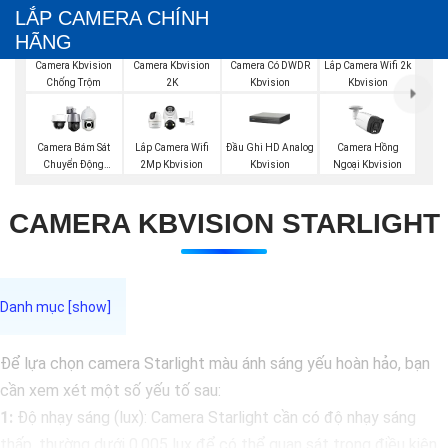
LẮP CAMERA CHÍNH
HÃNG
Camera Kbvision
Camera Kbvision
Camera Có DWDR
Lắp Camera Wifi 2k
Chống Trộm
2K
Kbvision
Kbvision
Đầu Ghi HD Analog
Camera Bám Sát
Lắp Camera Wifi
Camera Hồng
Kbvision
Chuyển Động
2Mp Kbvision
Ngoại Kbvision
Kbvision
CAMERA KBVISION STARLIGHT
Để lựa chọn camera Starlight màu ánh sáng yếu hoàn hảo, bạn
cần xem xét một số yếu tố sau:
1:
Độ nhạy sáng (lux): Camera Starlight cần có độ nhạy sáng
thấp, thường dưới 0.005 lux để có thể quan sát trong điều kiện