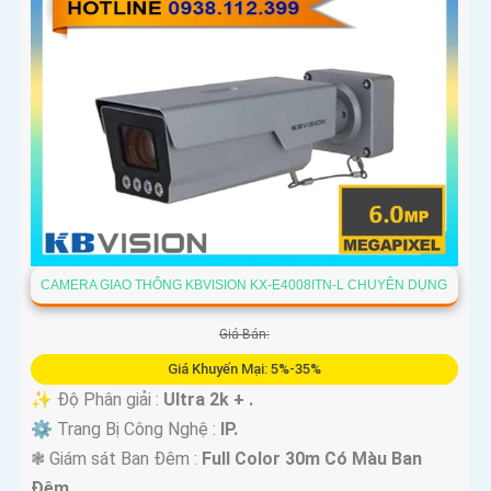
CAMERA GIAO THÔNG KBVISION KX-E4008ITN-L CHUYÊN DỤNG
Giá Bán:
Giá Khuyến Mại: 5%-35%
✨ Độ Phân giải :
Ultra 2k + .
⚙ Trang Bị Công Nghệ :
IP.
❃ Giám sát Ban Đêm :
Full Color 30m Có Màu Ban
Ðêm.