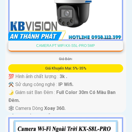
CAMERA PT WIFI KX-S5L-PRO 5MP
Giá Bán:
Giá Khuyến Mại: 5%-35%
💯 Hình ảnh chất lượng :
3k .
⚒ Sử dụng công nghệ :
IP Wifi.
🌛 Giám sát Ban Đêm :
Full Color 30m Có Màu Ban
Ðêm.
🕸️ Camera Dòng
Xoay 360.
️📢 Đặt Điểm :
Thu Âm Và Loa.