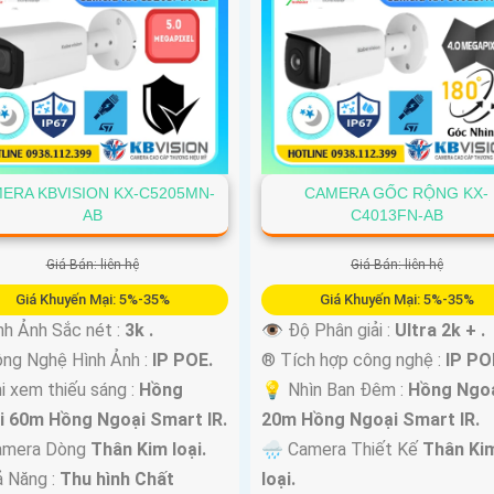
ERA KBVISION KX-C5205MN-
CAMERA GỐC RỘNG KX-
AB
C4013FN-AB
Giá Bán: liên hệ
Giá Bán: liên hệ
Giá Khuyến Mại: 5%-35%
Giá Khuyến Mại: 5%-35%
nh Ảnh Sắc nét :
3k .
👁 Độ Phân giải :
Ultra 2k + .
ng Nghệ Hình Ảnh :
IP POE.
®️ Tích hợp công nghệ :
IP PO
i xem thiếu sáng :
Hồng
💡 Nhìn Ban Đêm :
Hồng Ngo
i 60m Hồng Ngoại Smart IR.
20m Hồng Ngoại Smart IR.
Camera Dòng
Thân Kim loại.
🌧️ Camera Thiết Kế
Thân Ki
ả Năng :
Thu hình Chất
loại.