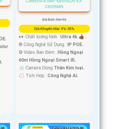
5P
CAMERA 8.0MP KBVISION KX-
C8205MN
Giá Bán: liên hệ
Giá Khuyến Mại: 5%-35%
👀 Chất lượng hình :
Ultra 4k 👍🏾 .
OE.
®️ Công Nghệ Sử Dụng :
IP POE.
olor
❂ Video Ban Đêm :
Hồng Ngoại
60m Hồng Ngoại Smart IR.
.
🌧️ Camera Dòng
Thân Kim loại.
️💮 Tích Hợp :
Công Nghệ AI.