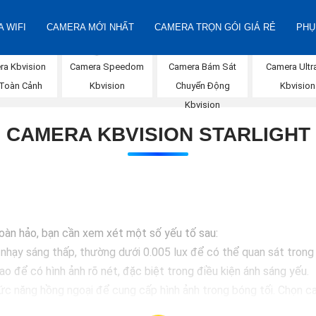
 WIFI
CAMERA MỚI NHẤT
CAMERA TRỌN GÓI GIÁ RẺ
PHỤ
ra Kbvision
Camera Speedom
Camera Bám Sát
Camera Ultr
 Toàn Cảnh
Kbvision
Chuyển Động
Kbvision
Kbvision
CAMERA KBVISION STARLIGHT
oàn hảo, bạn cần xem xét một số yếu tố sau:
nhạy sáng thấp, thường dưới 0.005 lux để có thể quan sát trong 
o để có hình ảnh rõ nét, đặc biệt trong điều kiện ánh sáng yếu.
c năng hồng ngoại để cung cấp hình ảnh trong bóng tối. Chọn c