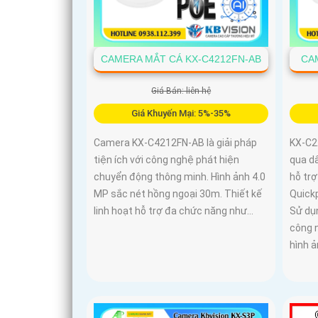
CAMERA MẮT CÁ KX-C4212FN-AB
CA
Giá Bán: liên hệ
Giá Khuyến Mại: 5%-35%
Camera KX-C4212FN-AB là giải pháp
KX-C2
tiện ích với công nghệ phát hiện
qua d
chuyển động thông minh. Hình ảnh 4.0
hỗ tr
MP sắc nét hồng ngoại 30m. Thiết kế
Quick
linh hoạt hỗ trợ đa chức năng như...
Sử dụn
công 
hình 