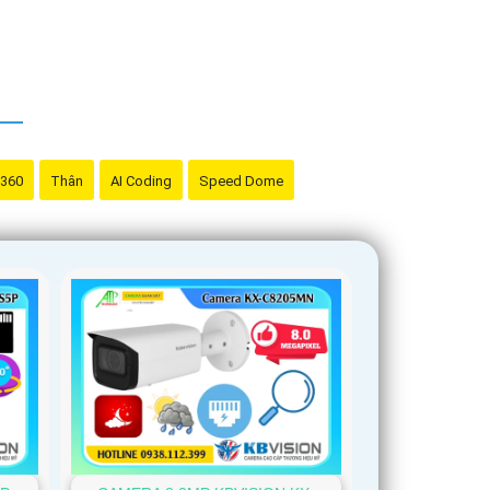
 thuật sau bán hàng đáng tin cậy.
à bụi để nâng cao an toàn hoạt động ổn định
ọn lựa camera Starlight màu ánh sáng yếu phù
 360
Thân
AI Coding
Speed Dome