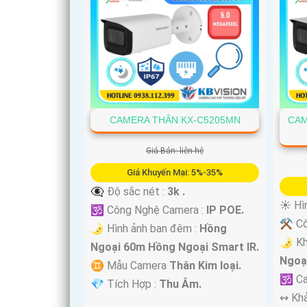
CAMERA THÂN KX-C5205MN
CAM
Giá Bán: liên hệ
Giá Khuyến Mại: 5%-35%
👁️‍🗨 Độ sắc nét :
3k .
☀️ Hì
🕉️ Công Nghệ Camera :
IP POE.
⚒ Cô
🌛 Hình ảnh ban đêm :
Hồng
🌛 Kh
Ngoại 60m Hồng Ngoại Smart IR.
Ngoạ
♊ Mẫu Camera
Thân Kim loại.
🕉️ 
️💎 Tích Hợp :
Thu Âm.
️↭ Kh