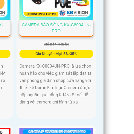
X-
CAMERA BÁO ĐỘNG KX-C8004UN-
PRO
Giá Bán: liên hệ
Giá Khuyến Mại: 5%-35%
ọn
Camera KX-C8004UN-PRO là lựa chọn
iệt.
hoàn hảo cho việc giám sát lắp đặt tại
 rõ
văn phòng gia đình shop cửa hàng với
ìm
thiết kế Dome Kim loại. Camera được
cấp nguồn qua cổng RJ45 kết nối dễ
dàng với camera ghi hình từ xa