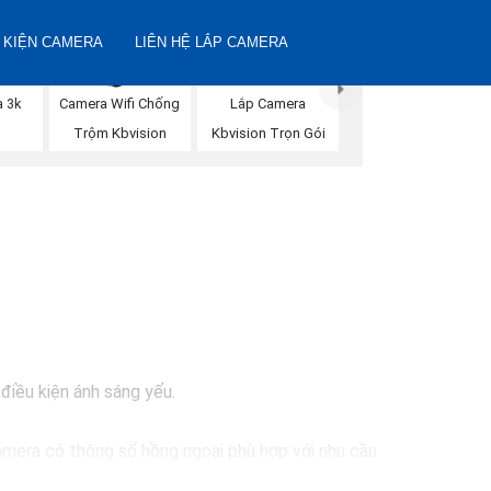
 KIỆN CAMERA
LIÊN HỆ LẮP CAMERA
a 3k
Camera Wifi Chống
Lắp Camera
Trộm Kbvision
Kbvision Trọn Gói
điều kiện ánh sáng yếu.
amera có thông số hồng ngoại phù hợp với nhu cầu