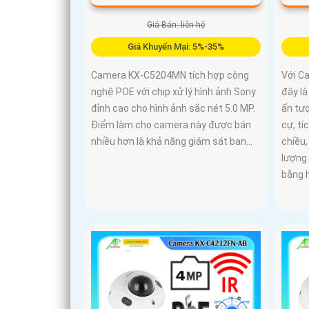
Giá Bán: liên hệ
Giá Khuyến Mại: 5%-35%
Camera KX-C5204MN tích hợp công
Với C
nghệ POE với chip xử lý hình ảnh Sony
đây l
đỉnh cao cho hình ảnh sắc nét 5.0 MP.
ấn tượ
Điểm làm cho camera này được bán
cự, tí
nhiều hơn là khả năng giám sát ban...
chiều
lượng
bằng 