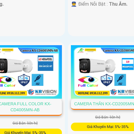
g.
️👮 Điểm Nỗi Bật :
Thu Âm.
CAMERA FULL COLOR KX-
CAMERA THÂN KX-CD2005MN
CD4005MN-AB
Giá Bán: liên hệ
Giá Bán: liên hệ
Giá Khuyến Mại: 5%-35%
Giá Khuyến Mại: 5%-35%