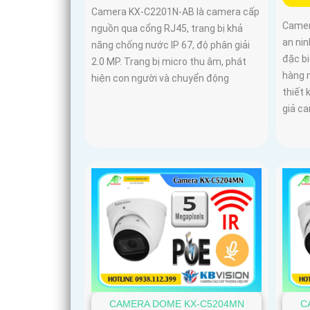
Camera KX-C2201N-AB là camera cấp
Camer
nguồn qua cổng RJ45, trang bị khả
an nin
năng chống nước IP 67, độ phân giải
đặc bi
2.0 MP. Trang bị micro thu âm, phát
hàng n
hiện con người và chuyển động
thiết 
giả ca
CAMERA DOME KX-C5204MN
C