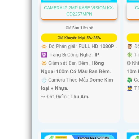
CAMERA IP 2MP KABE VISION KX-
C
CD2257MPN
Giá Bán: Liên hệ
Giá Khuyến Mại: 5%-35%
🔅 Độ Phân giải :
FULL HD 1080P .
🦉 Độ
'
⚛️ Trang Bị Công Nghệ :
IP.
✳️ Tí
🔅 Giám sát Ban Đêm :
Hồng
❂ Nhì
Ngoại 100m Có Màu Ban Ðêm.
10m 
🌧️ Camera Theo Mẫu
Dome Kim
🐉️ C
loại + Nhựa.
️👮 T
️⇝ Đặt Điểm :
Thu Âm.