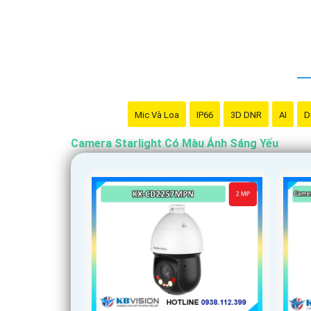
🛑
4:
Chất lượng và thương hiệu: Chọn camera từ c
♋
5:
Khả năng chống nước và bụi: Nếu bạn sử dụn
trong mọi điều kiện thời tiết.
Tùy thuộc vào nhu cầu sử dụng cụ thể của bạn, b
hợp nhất.
Mic Và Loa
IP66
3D DNR
AI
D
Camera Starlight Có Màu Ánh Sáng Yếu