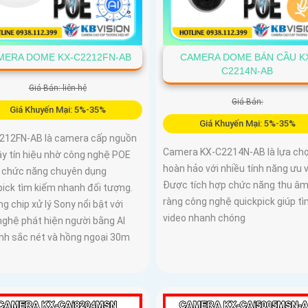
MERA DOME KX-C2212FN-AB
CAMERA DOME BÁN CẦU K
C2214N-AB
Giá Bán: liên hệ
Giá Bán:
Giá Khuyến Mại: 5%-35%
Giá Khuyến Mại: 5%-35%
212FN-AB là camera cấp nguồn
Camera KX-C2214N-AB là lựa ch
ây tín hiệu nhờ công nghệ POE
hoàn hảo với nhiều tính năng ưu v
ợ chức năng chuyên dụng
Được tích hợp chức năng thu âm
pick tìm kiếm nhanh đối tượng.
ràng công nghệ quickpick giúp t
g chip xử lý Sony nổi bật với
video nhanh chóng
nghệ phát hiện người bằng AI
ảnh sắc nét và hồng ngoại 30m