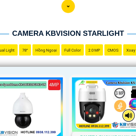
ác nhà sản xuất uy tín, có chất lượng sản phẩm tốt và hỗ trợ kỹ
g camera ngoài trời, hãy chọn camera có khả năng chống nước v
ạn nên tham khảo và so sánh các sản phẩm trên thị trường để ch
CAMERA KBVISION STARLIGHT
ual Light
78°
Hồng Ngoại
Full Color
2.0 MP
CMOS
Xoay