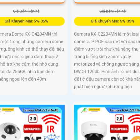
Giá Bán: liên hệ
Giá Bán: liên hệ
Giá Khuyến Mại: 5%-35%
Giá Khuyến Mại: 5%-35%
amera Dome KX-C4204MN thì
Camera KX-C2204MN là một loại
à một trong những camera dome
camera IP POE sắc nét với các ư
ng, ống kính có thể thay đổi tiêu
điểm vượt trội như khả năng thu
ch hợp micro giúp đàm thoại 2
trang bị ống kính zoom vật lý
, hỗ trợ khe cắm thẻ nhớ dung
motorized và chống ngược sáng
 tối đa 256GB, nhìn ban đêm
DWDR 120db. Hình ảnh rõ nét dù 
hồng ngoại lên đến 40m
đặt ở đâu camera còn có khả nă
phát hiện người/phương tiện