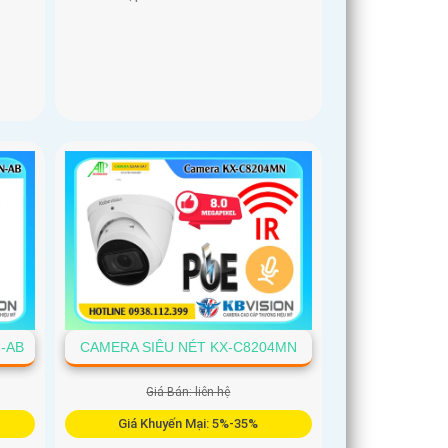
-AB
CAMERA SIÊU NÉT KX-C8204MN
Giá Bán: liên hệ
Giá Khuyến Mại: 5%-35%