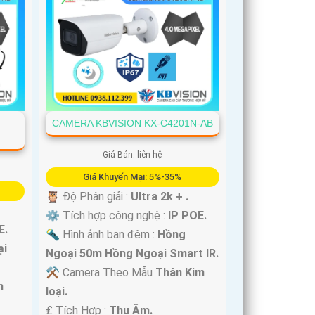
CAMERA KBVISION KX-C4201N-AB
Giá Bán: liên hệ
Giá Khuyến Mại: 5%-35%
🦉 Độ Phân giải :
Ultra 2k + .
⚙ Tích hợp công nghệ :
IP POE.
E.
🔦 Hình ảnh ban đêm :
Hồng
ại
Ngoại 50m Hồng Ngoại Smart IR.
⚒ Camera Theo Mẫu
Thân Kim
m
loại.
️₤ Tích Hợp :
Thu Âm.