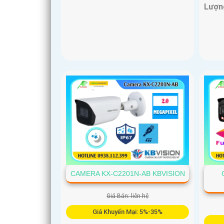
Lượn
CAMERA KX-C2201N-AB KBVISION
Giá Bán: liên hệ
Giá Khuyến Mại: 5%-35%