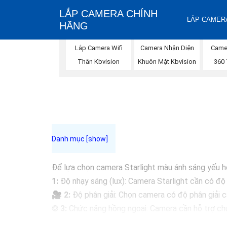
LẮP CAMERA CHÍNH
LẮP CAMERA
HÃNG
Camera Nhận Diện
Lắp Camera Wifi
Came
Khuôn Mặt Kbvision
Thân Kbvision
360
Để lựa chọn camera Starlight màu ánh sáng yếu h
1:
Độ nhạy sáng (lux): Camera Starlight cần có độ 
🎥
2:
Độ phân giải: Chọn camera có độ phân giải ca
❂
3:
Chức năng hồng ngoại: Camera cần hỗ trợ chứ
giám sát của bạn.