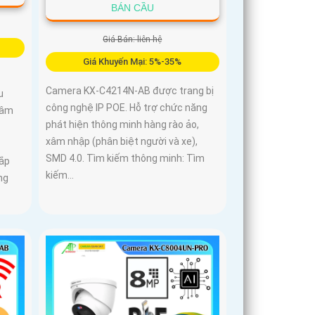
BÁN CẦU
Giá Bán: liên hệ
Giá Khuyến Mại: 5%-35%
Camera KX-C4214N-AB được trang bị
u
công nghệ IP POE. Hỗ trợ chức năng
 âm
phát hiện thông minh hàng rào ảo,
xâm nhập (phân biệt người và xe),
SMD 4.0. Tìm kiếm thông minh: Tìm
lắp
kiếm...
ng