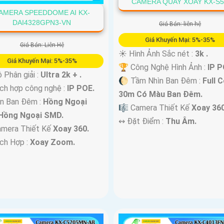
CAMERA QUAY XOAY KX-S
AMERA SPEEDDOME AI KX-
DAI4328GPN3-VN
Giá Bán: liên hệ
Giá Khuyến Mại: 5%-35%
Giá Bán: Liên Hệ
☀️ Hình Ảnh Sắc nét :
3k .
Giá Khuyến Mại: 5%-35%
🏆 Công Nghệ Hình Ảnh :
IP P
 Phân giải :
Ultra 2k + .
🌔 Tầm Nhìn Ban Đêm :
Full C
ch hợp công nghệ :
IP POE.
30m Có Màu Ban Ðêm.
n Ban Đêm :
Hồng Ngoại
🎼️ Camera Thiết Kế
Xoay 360
Hồng Ngoại SMD.
️↭ Đặt Điểm :
Thu Âm.
amera Thiết Kế
Xoay 360.
ích Hợp :
Xoay Zoom.