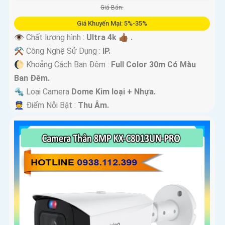
Giá Bán:
Giá Khuyến Mại: 5%-35%
👁 Chất lượng hình :
Ultra 4k 👍🏾 .
⚒ Công Nghệ Sử Dụng :
IP.
🌔 Khoảng Cách Ban Đêm :
Full Color 30m Có Màu
Ban Ðêm.
🔩 Loại Camera
Dome Kim loại + Nhựa.
️👮 Điểm Nỗi Bật :
Thu Âm.