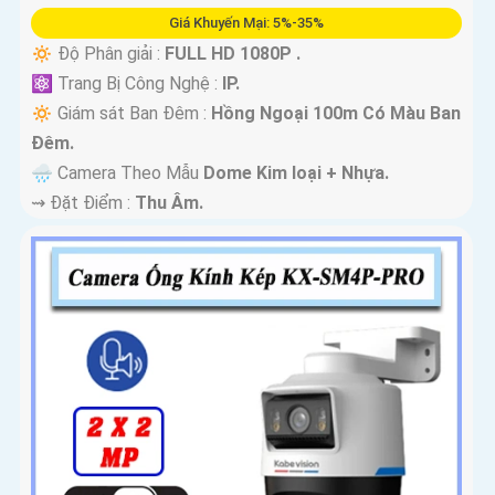
Giá Khuyến Mại: 5%-35%
🔅 Độ Phân giải :
FULL HD 1080P .
⚛️ Trang Bị Công Nghệ :
IP.
🔅 Giám sát Ban Đêm :
Hồng Ngoại 100m Có Màu Ban
Ðêm.
🌧️ Camera Theo Mẫu
Dome Kim loại + Nhựa.
️⇝ Đặt Điểm :
Thu Âm.