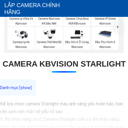
LẮP CAMERA CHÍNH
HÃNG
Camera Ip Ultra 3k
Camera Kbvision
Camera Chip Sony
Camera IP Dome
Kbvision
4K Siêu Nét
NIR KBvision
Kbviison
Camera Ip 4k
Camera Thẻ Nhớ SD
Đầu Ghi 4 Ổ Cứng
Đầu Thu Hình 4
Kbvision
Kbvision
Kbvision
Kbvision
CAMERA KBVISION STARLIGHT
Để lựa chọn camera Starlight màu ánh sáng yếu hoàn hảo, bạn
cần xem xét một số yếu tố sau:
1:
Độ nhạy sáng (lux): Camera Starlight cần có độ nhạy sáng
thấp, thường dưới 0.005 lux để có thể quan sát trong điều kiện