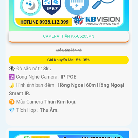
CAMERA THÂN KX-C5205MN
Giá Bán: liên hệ
Giá Khuyến Mại: 5%-35%
👁️‍🗨 Độ sắc nét :
3k .
🕉️ Công Nghệ Camera :
IP POE.
🌛 Hình ảnh ban đêm :
Hồng Ngoại 60m Hồng Ngoại
Smart IR.
♊ Mẫu Camera
Thân Kim loại.
️💎 Tích Hợp :
Thu Âm.