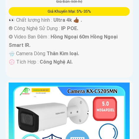
Giá Bán: liên hệ
Giá Khuyến Mại: 5%-35%
👀 Chất lượng hình :
Ultra 4k 👍🏾 .
®️ Công Nghệ Sử Dụng :
IP POE.
❂ Video Ban Đêm :
Hồng Ngoại 60m Hồng Ngoại
Smart IR.
🌧️ Camera Dòng
Thân Kim loại.
️💮 Tích Hợp :
Công Nghệ AI.