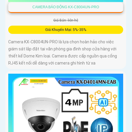
CAMERA BÁO ĐỘNG KX-C8004UN-PRO
Giá Bán: liên hệ
Giá Khuyến Mại: 5%-35%
Camera KX-C8004UN-PRO là lựa chọn hoàn hảo cho việc
giám sát lắp đặt tại văn phòng gia đình shop cửa hàng với
thiết kế Dome Kim loại. Camera được cấp nguồn qua cổng
RJ45 kết nối dễ dàng với camera ghi hình từ xa