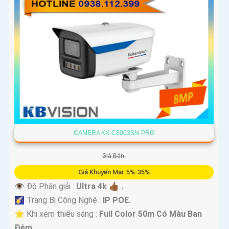
CAMERA KX-C8003SN-PRO
Giá Bán:
Giá Khuyến Mại: 5%-35%
👁 Độ Phân giải :
Ultra 4k 👍🏾 .
🌠 Trang Bị Công Nghệ :
IP POE.
⭐ Khi xem thiếu sáng :
Full Color 50m Có Màu Ban
Ðêm.