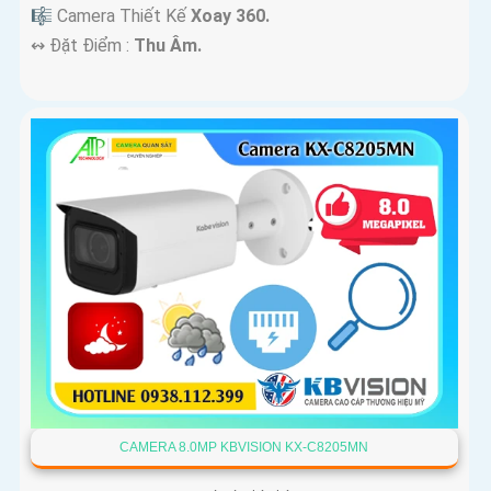
🎼️ Camera Thiết Kế
Xoay 360.
️↭ Đặt Điểm :
Thu Âm.
CAMERA 8.0MP KBVISION KX-C8205MN