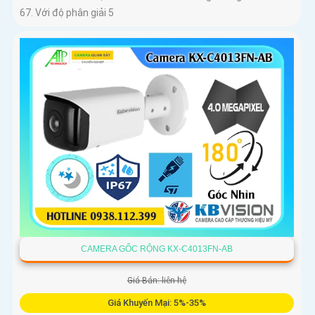
67. Với độ phân giải 5
CAMERA GỐC RỘNG KX-C4013FN-AB
Giá Bán: liên hệ
Giá Khuyến Mại: 5%-35%