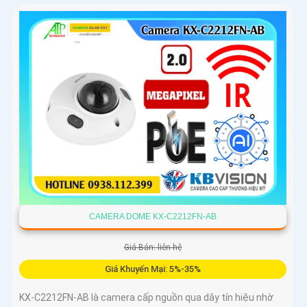
CAMERA DOME KX-C2212FN-AB
Giá Bán: liên hệ
Giá Khuyến Mại: 5%-35%
KX-C2212FN-AB là camera cấp nguồn qua dây tín hiệu nhờ