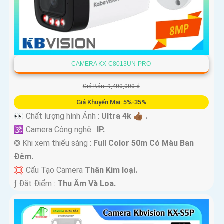
CAMERA KX-C8013UN-PRO
Giá Bán: 9,400,000 ₫
Giá Khuyến Mại: 5%-35%
👀 Chất lượng hình Ảnh :
Ultra 4k 👍🏾 .
🕉️ Camera Công nghệ :
IP.
❂ Khi xem thiếu sáng :
Full Color 50m Có Màu Ban
Ðêm.
💢 Cấu Tạo Camera
Thân Kim loại.
️ƒ Đặt Điểm :
Thu Âm Và Loa.