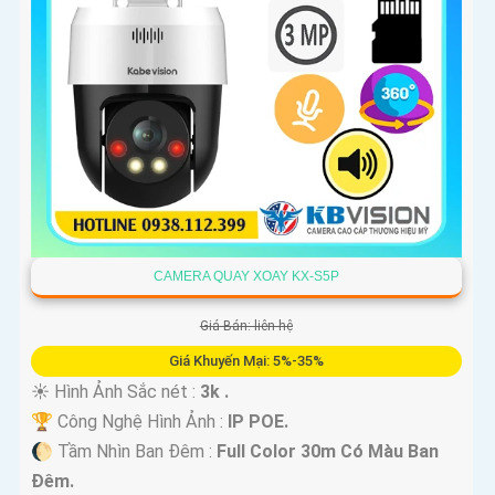
CAMERA QUAY XOAY KX-S5P
Giá Bán: liên hệ
Giá Khuyến Mại: 5%-35%
☀️ Hình Ảnh Sắc nét :
3k .
🏆 Công Nghệ Hình Ảnh :
IP POE.
🌔 Tầm Nhìn Ban Đêm :
Full Color 30m Có Màu Ban
Ðêm.