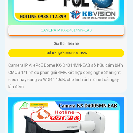
CAMERA IP KX-D4014MN-EAB
Giá Bán: liên hệ
Giá Khuyến Mại: 5%-35%
Camera IP AI ePoE Dome KX-D4014MN-EAB sở hữu cảm biến
CMOS 1/1. 8” độ phân giải 4MP, kết hợp công nghệ Starlight
siêu nhạy sáng và WDR 140dB, cho hình ảnh rõ nét cả ngày
lẫn đêm