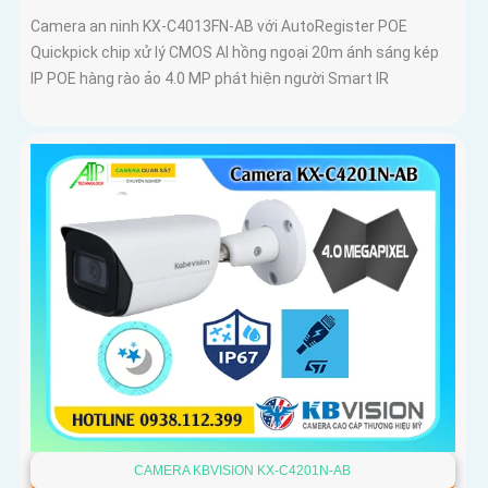
Camera an ninh KX-C4013FN-AB với AutoRegister POE
Quickpick chip xử lý CMOS AI hồng ngoại 20m ánh sáng kép
IP POE hàng rào ảo 4.0 MP phát hiện người Smart IR
CAMERA KBVISION KX-C4201N-AB