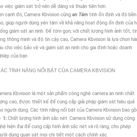
o việc giám sát trở nên dễ dàng và thuận tiện hơn.
ên cạnh đó, Camera Kbvision cũng
an Tâm
tính ổn định và độ bền
o, giúp người dùng yên tâm về khả năng hoạt động ổn định của 
ống giám sát an ninh. Để tóm gọn, với chất lượng hình ảnh tốt, tí
ng thông minh và độ tin cậy cao, Camera Kbvision là lựa chọn hà
u cho việc bảo vệ và giám sát an ninh cho gia đình hoặc doanh
hiệp của bạn.
ÁC TÍNH NĂNG NỔI BẬT CỦA CAMERA KBVISION
mera Kbvision là một sản phẩm công nghệ camera an ninh chất
ợng cao, được thiết kế để cung cấp giải pháp giám sát hiệu quả
o người dùng. Các tính năng nổi bật của Camera Kbvision bao g

1:
Chất lượng hình ảnh sắc nét: Camera Kbvision sử dụng công
hệ hiện đại để cung cấp hình ảnh sắc nét và rõ ràng, cho phép
ười dùng quan sát mọi chi tiết một cách chính xác.