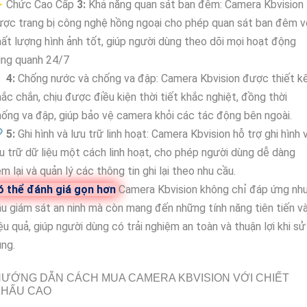
 Chức Cao Cấp
3:
Khả năng quan sát ban đêm: Camera Kbvision
ợc trang bị công nghệ hồng ngoại cho phép quan sát ban đêm v
ất lượng hình ảnh tốt, giúp người dùng theo dõi mọi hoạt động
ung quanh 24/7
🥈
4:
Chống nước và chống va đập: Camera Kbvision được thiết k
ắc chắn, chịu được điều kiện thời tiết khắc nghiệt, đồng thời
ống va đập, giúp bảo vệ camera khỏi các tác động bên ngoài.

5:
Ghi hình và lưu trữ linh hoạt: Camera Kbvision hỗ trợ ghi hình 
u trữ dữ liệu một cách linh hoạt, cho phép người dùng dễ dàng
m lại và quản lý các thông tin ghi lại theo nhu cầu.
ó thể đánh giá gọn hơn
Camera Kbvision không chỉ đáp ứng nh
u giám sát an ninh mà còn mang đến những tính năng tiên tiến v
ệu quả, giúp người dùng có trải nghiệm an toàn và thuận lợi khi sử
ng.
ƯỚNG DẪN CÁCH MUA CAMERA KBVISION VỚI CHIẾT
KHẤU CAO