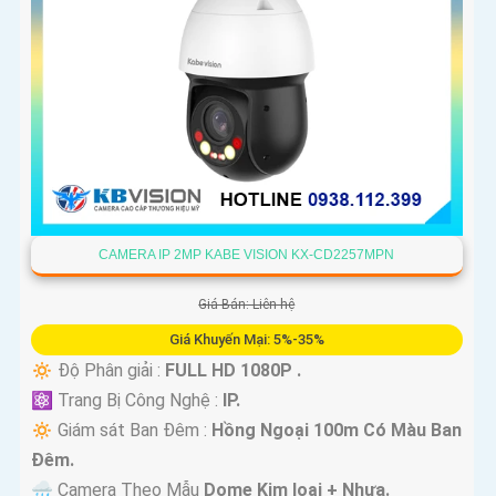
CAMERA IP 2MP KABE VISION KX-CD2257MPN
Giá Bán: Liên hệ
Giá Khuyến Mại: 5%-35%
🔅 Độ Phân giải :
FULL HD 1080P .
⚛️ Trang Bị Công Nghệ :
IP.
🔅 Giám sát Ban Đêm :
Hồng Ngoại 100m Có Màu Ban
Ðêm.
🌧️ Camera Theo Mẫu
Dome Kim loại + Nhựa.