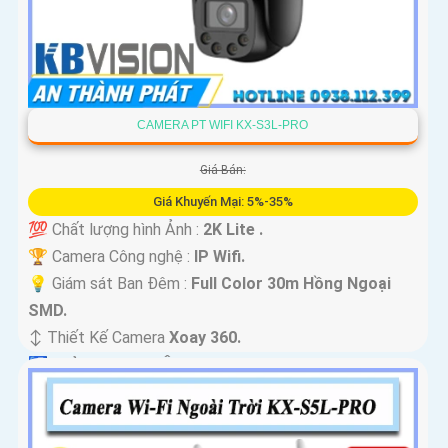
CAMERA PT WIFI KX-S3L-PRO
Giá Bán:
Giá Khuyến Mại: 5%-35%
💯 Chất lượng hình Ảnh :
2K Lite .
🏆 Camera Công nghệ :
IP Wifi.
💡 Giám sát Ban Đêm :
Full Color 30m Hồng Ngoại
SMD.
↕️ Thiết Kế Camera
Xoay 360.
️🛃 Khả Năng :
Thu Âm.