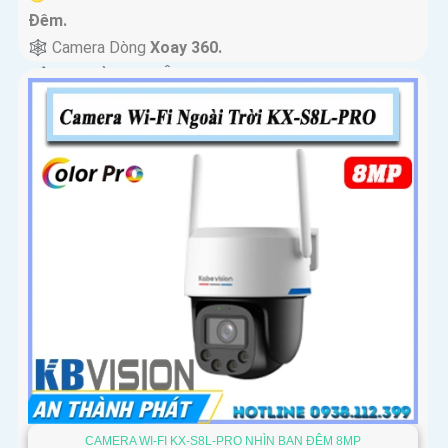
Ðêm.
🕸️ Camera Dòng
Xoay 360.
️📢 Đặt Điểm :
Thu Âm Và Loa.
CAMERA WI-FI KX-S8L-PRO NHÌN BAN ĐÊM 8MP