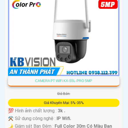
CAMERA PT WIFI KX-S5L-PRO 5MP
Giá Bán:
Giá Khuyến Mại: 5%-35%
💯 Hình ảnh chất lượng :
3k .
⚒ Sử dụng công nghệ :
IP Wifi.
🌛 Giám sát Ban Đêm :
Full Color 30m Có Màu Ban