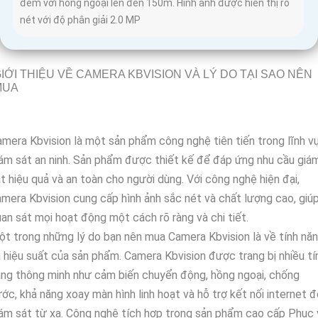
đêm với hồng ngoại lên đến 150m. Hình ảnh được hiển thị rõ
nét với độ phân giải 2.0 MP
IỚI THIỆU VỀ CAMERA KBVISION VÀ LÝ DO TẠI SAO NÊN
MUA
mera Kbvision là một sản phẩm công nghệ tiên tiến trong lĩnh v
ám sát an ninh. Sản phẩm được thiết kế để đáp ứng nhu cầu giá
t hiệu quả và an toàn cho người dùng. Với công nghệ hiện đại,
mera Kbvision cung cấp hình ảnh sắc nét và chất lượng cao, giú
an sát mọi hoạt động một cách rõ ràng và chi tiết.
t trong những lý do bạn nên mua Camera Kbvision là về tính nă
 hiệu suất của sản phẩm. Camera Kbvision được trang bị nhiều tí
ng thông minh như cảm biến chuyển động, hồng ngoại, chống
ớc, khả năng xoay màn hình linh hoạt và hỗ trợ kết nối internet 
ám sát từ xa. Cộng nghệ tích hợp trong sản phẩm cao cấp Phục 