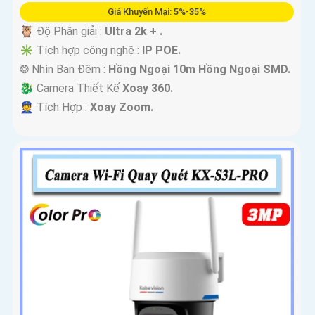
Giá Khuyến Mại: 5%-35%
🦉 Độ Phân giải :
Ultra 2k + .
✳️ Tích hợp công nghệ :
IP POE.
❂ Nhìn Ban Đêm :
Hồng Ngoại 10m Hồng Ngoại SMD.
🐉️ Camera Thiết Kế
Xoay 360.
️👮 Tích Hợp :
Xoay Zoom.