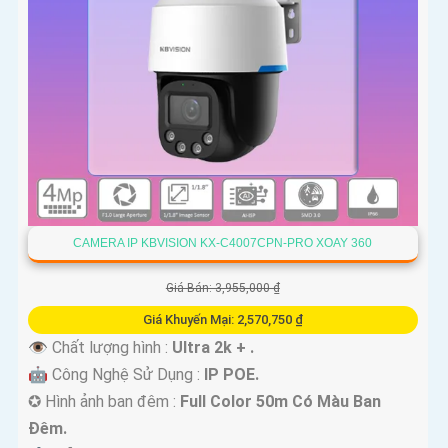
CAMERA IP KBVISION KX-C4007CPN-PRO XOAY 360
Giá Bán: 3,955,000 ₫
Giá Khuyến Mại: 2,570,750 ₫
👁 Chất lượng hình :
Ultra 2k + .
🤖️ Công Nghệ Sử Dụng :
IP POE.
✪ Hình ảnh ban đêm :
Full Color 50m Có Màu Ban
Ðêm.