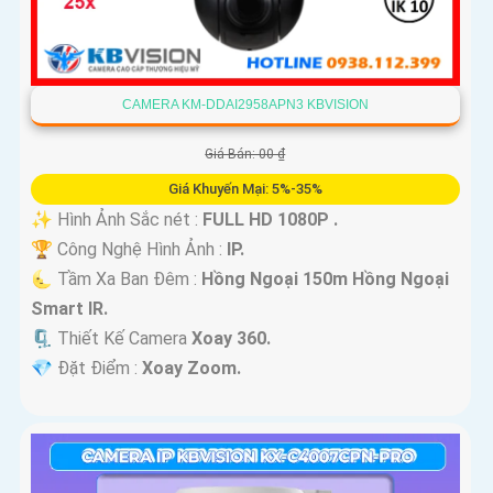
CAMERA KM-DDAI2958APN3 KBVISION
Giá Bán: 00 ₫
Giá Khuyến Mại: 5%-35%
✨ Hình Ảnh Sắc nét :
FULL HD 1080P .
🏆 Công Nghệ Hình Ảnh :
IP.
🌜 Tầm Xa Ban Đêm :
Hồng Ngoại 150m Hồng Ngoại
Smart IR.
🗜️ Thiết Kế Camera
Xoay 360.
️💎 Đặt Điểm :
Xoay Zoom.