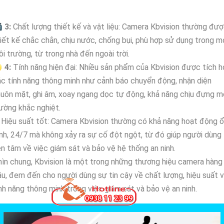

3:
Chất lượng thiết kế và vật liệu: Camera Kbvision thường đư
iết kế chắc chắn, chịu nước, chống bụi, phù hợp sử dụng trong m
i trường, từ trong nhà đến ngoài trời.

4:
Tính năng hiện đại: Nhiều sản phẩm của Kbvision được tích 
c tính năng thông minh như cảnh báo chuyển động, nhận diện
uôn mặt, ghi âm, xoay ngang dọc tự động, khả năng chịu đựng m
ường khắc nghiệt.
Hiệu suất tốt: Camera Kbvision thường có khả năng hoạt động 
nh, 24/7 mà không xảy ra sự cố đột ngột, từ đó giúp người dùng
n tâm về việc giám sát và bảo vệ hệ thống an ninh.
ìn chung, Kbvision là một trong những thương hiệu camera hàng
u, đem đến cho người dùng sự tin cậy về chất lượng, hiệu suất 
nh năng thông minh trong việc giám sát và bảo vệ an ninh.