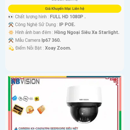
Giá Khuyến Mại: Liên hệ
👀 Chất lượng hình :
FULL HD 1080P .
⚒ Công Nghệ Sử Dụng :
IP POE.
🔅 Hình ảnh ban đêm :
Hồng Ngoại Siêu Xa Starlight.
⚒ Mẫu Camera
Ip67 360.
️💫 Điểm Nỗi Bật :
Xoay Zoom.