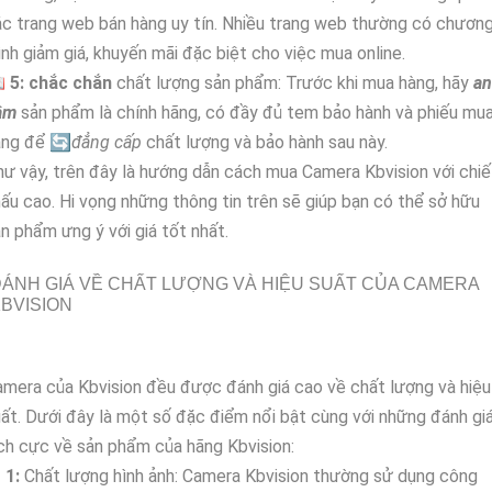
c trang web bán hàng uy tín. Nhiều trang web thường có chươn
ình giảm giá, khuyến mãi đặc biệt cho việc mua online.

5:
chắc chắn
chất lượng sản phẩm: Trước khi mua hàng, hãy
an
âm
sản phẩm là chính hãng, có đầy đủ tem bảo hành và phiếu mu
àng để 🔄
đẳng cấp
chất lượng và bảo hành sau này.
ư vậy, trên đây là hướng dẫn cách mua Camera Kbvision với chiế
ấu cao. Hi vọng những thông tin trên sẽ giúp bạn có thể sở hữu
n phẩm ưng ý với giá tốt nhất.
ÁNH GIÁ VỀ CHẤT LƯỢNG VÀ HIỆU SUẤT CỦA CAMERA
BVISION
mera của Kbvision đều được đánh giá cao về chất lượng và hiệu
ất. Dưới đây là một số đặc điểm nổi bật cùng với những đánh gi
ch cực về sản phẩm của hãng Kbvision:
【
1:
Chất lượng hình ảnh: Camera Kbvision thường sử dụng công