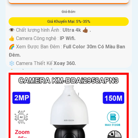
Giá Bán:
Giá Khuyến Mại: 5%-35%
👁 Chất lượng hình Ảnh :
Ultra 4k 👍🏾 .
👍 Camera Công nghệ :
IP Wifi.
🌈 Xem Được Ban Đêm :
Full Color 30m Có Màu Ban
Ðêm.
❄ Camera Thiết Kế
Xoay 360.
️🔔 Khả Năng :
Thu Âm Và Loa.