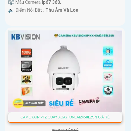
🎼️ Mẫu Camera
Ip67 360.
️🔈 Điểm Nỗi Bật :
Thu Âm Và Loa.
CAMERA IP PTZ QUAY XOAY KX-EAI2458LZSN GIÁ RẺ
Giá Bán: LIÊN HỆ