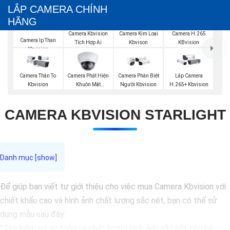
LẮP CAMERA CHÍNH
HÃNG
Camera Kbvision
Camera Kim Loại
Camera H.265
Camera Ip Than
Tích Hợp Ai
Kbvison
KBvision
Kbvision
Camera Phát Hiện
Camera Thân To
Camera Phân Biệt
Lắp Camera
Khuôn Mặt
Kbvision
Người Kbvision
H.265+ Kbvision
Kbvision
CAMERA KBVISION STARLIGHT
Để giúp bạn viết tư giới thiệu cho việc mua Camera Kbvision với
chiết khấu cao và hình ảnh chất lượng sắc nét, bạn có thể sử
dụng mẫu sau đây:
"Tìm kiếm sự an toàn và chất lượng hình ảnh sắc nét cho hệ