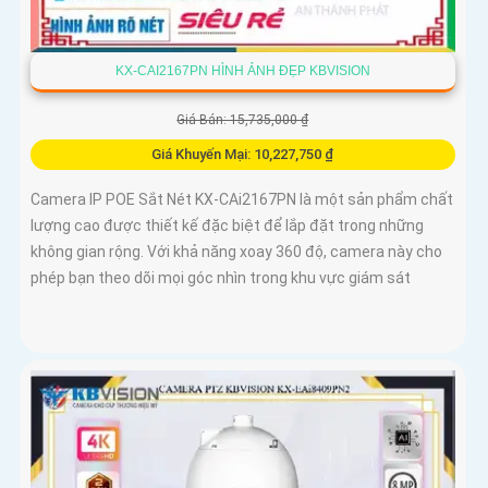
KX-CAI2167PN HÌNH ẢNH ĐẸP KBVISION
Giá Bán: 15,735,000 ₫
Giá Khuyến Mại: 10,227,750 ₫
Camera IP POE Sắt Nét KX-CAi2167PN là một sản phẩm chất
lượng cao được thiết kế đặc biệt để lắp đặt trong những
không gian rộng. Với khả năng xoay 360 độ, camera này cho
phép bạn theo dõi mọi góc nhìn trong khu vực giám sát