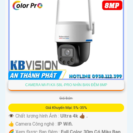
CAMERA WI-FI KX-S8L-PRO NHÌN BAN ĐÊM 8MP
Giá Bán:
Giá Khuyến Mại: 5%-35%
👁 Chất lượng hình Ảnh :
Ultra 4k 👍🏾 .
👍 Camera Công nghệ :
IP Wifi.
🌈 Xem Được Ban Đêm :
Full Color 30m Có Màu Ban