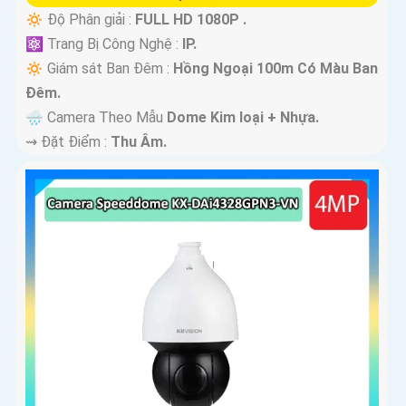
🔅 Độ Phân giải :
FULL HD 1080P .
⚛️ Trang Bị Công Nghệ :
IP.
🔅 Giám sát Ban Đêm :
Hồng Ngoại 100m Có Màu Ban
Ðêm.
🌧️ Camera Theo Mẫu
Dome Kim loại + Nhựa.
️⇝ Đặt Điểm :
Thu Âm.