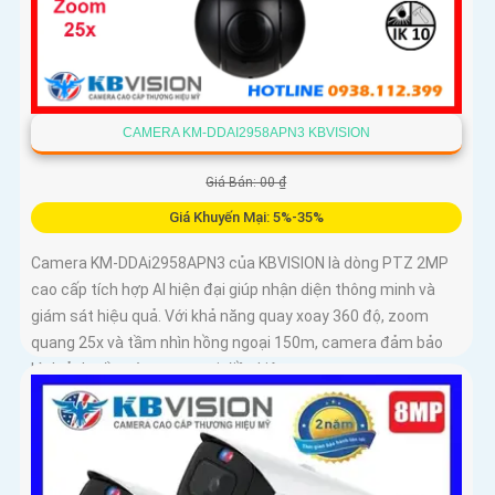
CAMERA KM-DDAI2958APN3 KBVISION
Giá Bán: 00 ₫
Giá Khuyến Mại: 5%-35%
Camera KM-DDAi2958APN3 của KBVISION là dòng PTZ 2MP
cao cấp tích hợp AI hiện đại giúp nhận diện thông minh và
giám sát hiệu quả. Với khả năng quay xoay 360 độ, zoom
quang 25x và tầm nhìn hồng ngoại 150m, camera đảm bảo
hình ảnh sắc nét trong mọi điều kiện