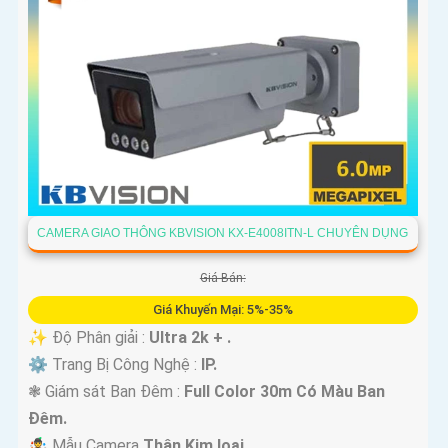
CAMERA GIAO THÔNG KBVISION KX-E4008ITN-L CHUYÊN DỤNG
Giá Bán:
Giá Khuyến Mại: 5%-35%
✨ Độ Phân giải :
Ultra 2k + .
⚙ Trang Bị Công Nghệ :
IP.
❃ Giám sát Ban Đêm :
Full Color 30m Có Màu Ban
Ðêm.
🤹 Mẫu Camera
Thân Kim loại.