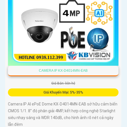
CAMERA IP KX-D4014MN-EAB
Giá Bán: liên hệ
Giá Khuyến Mại: 5%-35%
Camera IP AI ePoE Dome KX-D4014MN-EAB sở hữu cảm biến
CMOS 1/1. 8” độ phân giải 4MP, kết hợp công nghệ Starlight
siêu nhạy sáng và WDR 140dB, cho hình ảnh rõ nét cả ngày
lẫn đêm