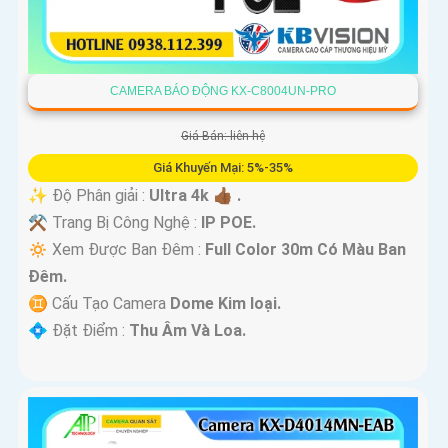
CAMERA BÁO ĐỘNG KX-C8004UN-PRO
Giá Bán: liên hệ
Giá Khuyến Mại: 5%-35%
✨ Độ Phân giải :
Ultra 4k 👍🏾 .
⚒ Trang Bị Công Nghệ :
IP POE.
🔅 Xem Được Ban Đêm :
Full Color 30m Có Màu Ban
Ðêm.
♊ Cấu Tạo Camera
Dome Kim loại.
️💠 Đặt Điểm :
Thu Âm Và Loa.