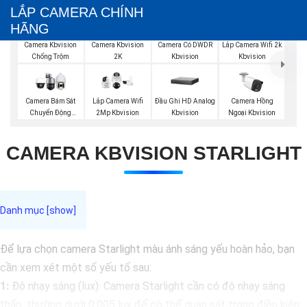
LẮP CAMERA CHÍNH
HÃNG
Camera Kbvision
Camera Kbvision
Camera Có DWDR
Lắp Camera Wifi 2k
Chống Trộm
2K
Kbvision
Kbvision
Đầu Ghi HD Analog
Camera Bám Sát
Lắp Camera Wifi
Camera Hồng
Kbvision
Chuyển Động
2Mp Kbvision
Ngoại Kbvision
Kbvision
CAMERA KBVISION STARLIGHT
Để lựa chọn camera Starlight màu ánh sáng yếu hoàn hảo, bạn
cần xem xét một số yếu tố sau:
1:
Độ nhạy sáng (lux): Camera Starlight cần có độ nhạy sáng
thấp, thường dưới 0.005 lux để có thể quan sát trong điều kiện