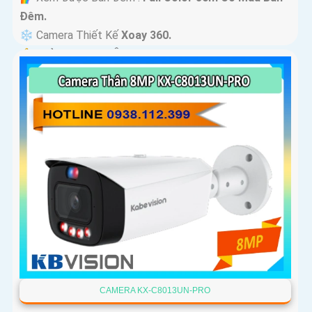
Ðêm.
❄ Camera Thiết Kế
Xoay 360.
️🔔 Khả Năng :
Thu Âm Và Loa.
CAMERA KX-C8013UN-PRO