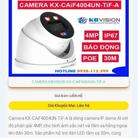
Loa rõ ràng để mang lại trải nghiệm hình ảnh và âm thanh tốt
nhất
CAMERA KBVISION KX-CAIF4004UN-TIF-A
Giá Bán: LIÊN HỆ
Giá Khuyến Mại: Liên hệ
Camera KX-CAiF4004UN-TiF-A là dòng camera IP dome AI với
độ phân giải 4MP, cho hình ảnh sắc nét và tầm xa hồng ngoại
lên đến 30m. Sản phẩm hỗ trợ đèn LED tầm xa 30m, cùng