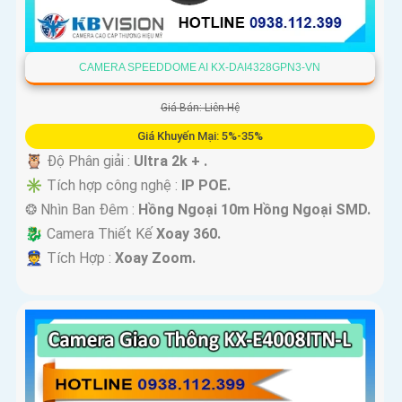
CAMERA SPEEDDOME AI KX-DAI4328GPN3-VN
Giá Bán: Liên Hệ
Giá Khuyến Mại: 5%-35%
🦉 Độ Phân giải :
Ultra 2k + .
✳️ Tích hợp công nghệ :
IP POE.
❂ Nhìn Ban Đêm :
Hồng Ngoại 10m Hồng Ngoại SMD.
🐉️ Camera Thiết Kế
Xoay 360.
️👮 Tích Hợp :
Xoay Zoom.