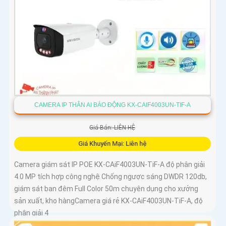
CAMERA IP THÂN AI BÁO ĐỘNG KX-CAIF4003UN-TIF-A
Giá Bán: LIÊN HỆ
Giá Khuyến Mại: Liên hệ
Camera giám sát IP POE KX-CAiF4003UN-TiF-A độ phân giải
4.0 MP tích hợp công nghệ Chống ngược sáng DWDR 120db,
giám sát ban đêm Full Color 50m chuyên dụng cho xưởng
sản xuất, kho hàngCamera giá rẻ KX-CAiF4003UN-TiF-A, độ
phân giải 4