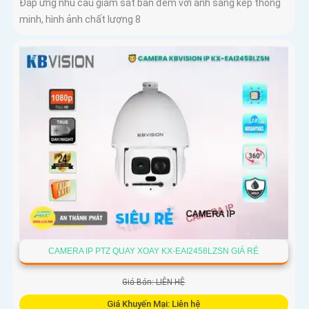
Đáp ứng nhu cầu giám sát ban đêm với ánh sáng kép thông
minh, hình ảnh chất lượng 8
CAMERA IP PTZ QUAY XOAY KX-EAI2458LZSN GIÁ RẺ
Giá Bán: LIÊN HỆ
Giá Khuyến Mại: Liên hệ