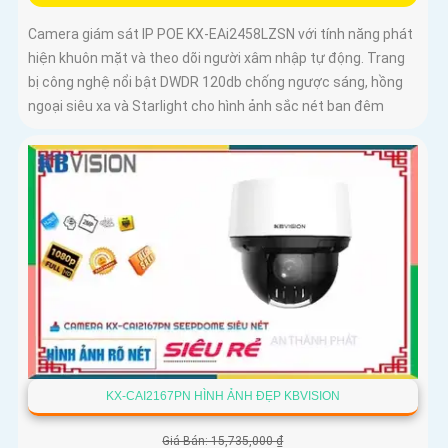
Camera giám sát IP POE KX-EAi2458LZSN với tính năng phát
hiện khuôn mặt và theo dõi người xâm nhập tự động. Trang
bị công nghệ nổi bật DWDR 120db chống ngược sáng, hồng
ngoại siêu xa và Starlight cho hình ảnh sắc nét ban đêm
KX-CAI2167PN HÌNH ẢNH ĐẸP KBVISION
Giá Bán: 15,735,000 ₫