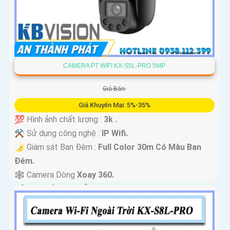
CAMERA PT WIFI KX-S5L-PRO 5MP
Giá Bán:
Giá Khuyến Mại: 5%-35%
💯 Hình ảnh chất lượng :
3k .
⚒ Sử dụng công nghệ :
IP Wifi.
🌛 Giám sát Ban Đêm :
Full Color 30m Có Màu Ban
Ðêm.
🕸️ Camera Dòng
Xoay 360.
️📢 Đặt Điểm :
Thu Âm Và Loa.