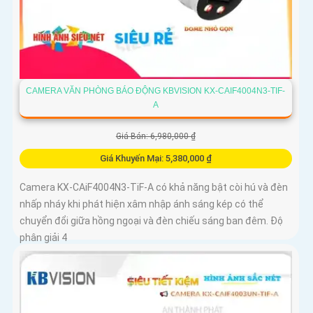
CAMERA VĂN PHÒNG BÁO ĐỘNG KBVISION KX-CAIF4004N3-TIF-
A
Giá Bán: 6,980,000 ₫
Giá Khuyến Mại: 5,380,000 ₫
Camera KX-CAiF4004N3-TiF-A có khả năng bật còi hú và đèn
nhấp nháy khi phát hiện xâm nhập ánh sáng kép có thể
chuyển đổi giữa hồng ngoại và đèn chiếu sáng ban đêm. Độ
phân giải 4