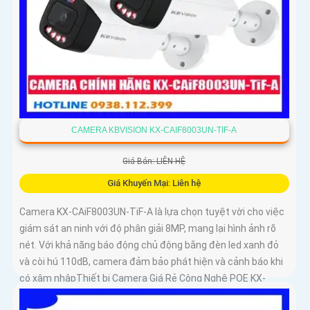
CAMERA KBVISION KX-CAIF8003UN-TIF-A
Giá Bán: LIÊN HỆ
Giá Khuyến Mại: Liên hệ
Camera KX-CAiF8003UN-TiF-A là lựa chọn tuyệt vời cho việc
giám sát an ninh với độ phân giải 8MP, mang lại hình ảnh rõ
nét. Với khả năng báo động chủ động bằng đèn led xanh đỏ
và còi hú 110dB, camera đảm bảo phát hiện và cảnh báo khi
có xâm nhậpThiết bị Camera Giá Rẻ Công Nghệ POE KX-
CAiF8003UN-TiF-A tích hợp chức năng cao cấp Thu Âm Và