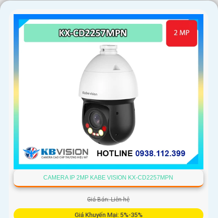
'
CAMERA IP 2MP KABE VISION KX-CD2257MPN
Giá Bán: Liên hệ
Giá Khuyến Mại: 5%-35%