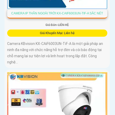
CAMERA IP THÂN NGOÀI TRỜI KX-CAIF6003UN-TIF-A SẮC NÉT
Giá Bán: LIÊN HỆ
Giá Khuyến Mại: Liên hệ
Camera KBvision KX-CAiF6003UN-TiF-A là một giải pháp an
ninh đa năng với chức năng hỗ trợ đèn và còi báo động tại
chỗ mang lại sự tiện lợi và linh hoạt trong lắp đặt. Công
nghệ...