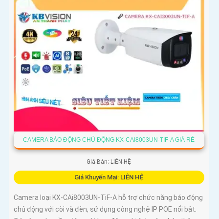
CAMERA BÁO ĐỘNG CHỦ ĐỘNG KX-CAI8003UN-TIF-A GIÁ RẺ
Giá Bán: LIÊN HỆ
Giá Khuyến Mại: LIÊN HỆ
Camera loại KX-CAi8003UN-TiF-A hỗ trợ chức năng báo động
chủ động với còi và đèn, sử dụng công nghệ IP POE nổi bật.