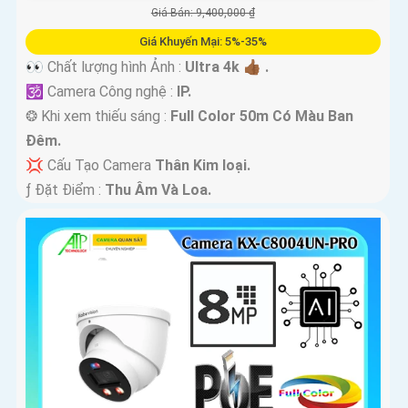
Giá Bán: 9,400,000 ₫
Giá Khuyến Mại: 5%-35%
👀 Chất lượng hình Ảnh :
Ultra 4k 👍🏾 .
🕉️ Camera Công nghệ :
IP.
❂ Khi xem thiếu sáng :
Full Color 50m Có Màu Ban
Ðêm.
💢 Cấu Tạo Camera
Thân Kim loại.
️ƒ Đặt Điểm :
Thu Âm Và Loa.