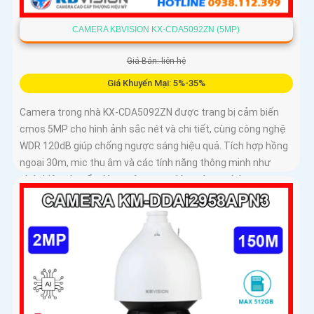
CAMERA KBVISION KX-CDA5092ZN (5MP)
Giá Bán: liên hệ
Giá Khuyến Mại: 5%-35%
Camera trong nhà KX-CDA5092ZN được trang bị cảm biến
cmos 5MP cho hình ảnh sắc nét và chi tiết, cùng công nghệ
WDR 120dB giúp chống ngược sáng hiệu quả. Tích hợp hồng
ngoại 30m, mic thu âm và các tính năng thông minh như
phát hiện chuyển động, nâng cao giám sát an ninh