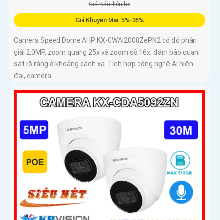
Giá Bán: liên hệ
Giá Khuyến Mại: 5%-35%
Camera Speed Dome AI IP KX-CWAi2008ZePN2 có độ phân
giải 2.0MP, zoom quang 25x và zoom số 16x, đảm bảo quan
sát rõ ràng ở khoảng cách xa. Tích hợp công nghệ AI hiện
đại, camera...