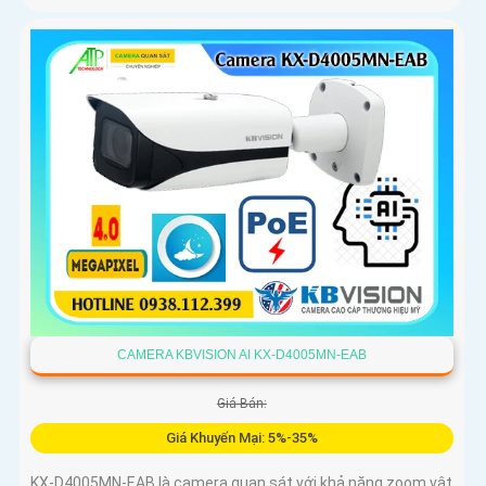
CAMERA KBVISION AI KX-D4005MN-EAB
Giá Bán:
Giá Khuyến Mại: 5%-35%
KX-D4005MN-EAB là camera quan sát với khả năng zoom vật