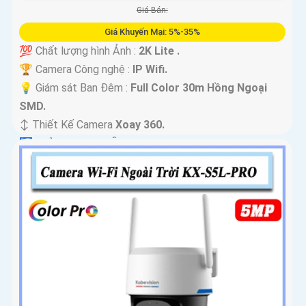
Giá Bán:
Giá Khuyến Mại: 5%-35%
💯 Chất lượng hình Ảnh :
2K Lite .
🏆 Camera Công nghệ :
IP Wifi.
💡 Giám sát Ban Đêm :
Full Color 30m Hồng Ngoại
SMD.
↕️ Thiết Kế Camera
Xoay 360.
️🛃 Khả Năng :
Thu Âm.