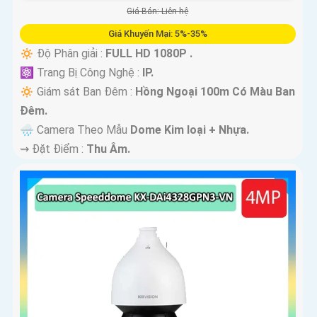
Giá Bán: Liên hệ
Giá Khuyến Mại: 5%-35%
🔅 Độ Phân giải :
FULL HD 1080P .
⚛️ Trang Bị Công Nghệ :
IP.
🔅 Giám sát Ban Đêm :
Hồng Ngoại 100m Có Màu Ban
Ðêm.
🌧️ Camera Theo Mẫu
Dome Kim loại + Nhựa.
️⇝ Đặt Điểm :
Thu Âm.