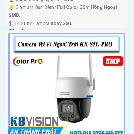
💡 Giám sát Ban Đêm :
Full Color 30m Hồng Ngoại
SMD.
↕️ Thiết Kế Camera
Xoay 360.
️🛃 Khả Năng :
Thu Âm.