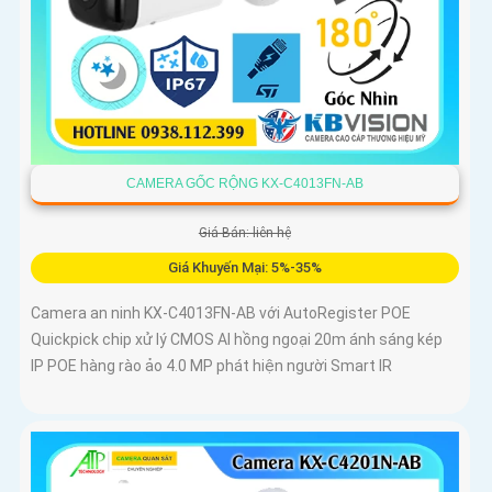
CAMERA GỐC RỘNG KX-C4013FN-AB
Giá Bán: liên hệ
Giá Khuyến Mại: 5%-35%
Camera an ninh KX-C4013FN-AB với AutoRegister POE
Quickpick chip xử lý CMOS AI hồng ngoại 20m ánh sáng kép
IP POE hàng rào ảo 4.0 MP phát hiện người Smart IR