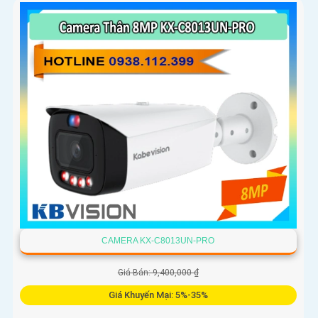
CAMERA KX-C8013UN-PRO
Giá Bán: 9,400,000 ₫
Giá Khuyến Mại: 5%-35%