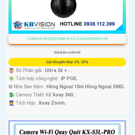
CAMERA SPEEDDOME AI KX-DAI4328GPN3-VN
Giá Bán: Liên Hệ
Giá Khuyến Mại: 5%-35%
🦉 Độ Phân giải :
Ultra 2k + .
✳️ Tích hợp công nghệ :
IP POE.
❂ Nhìn Ban Đêm :
Hồng Ngoại 10m Hồng Ngoại SMD.
🐉️ Camera Thiết Kế
Xoay 360.
️👮 Tích Hợp :
Xoay Zoom.