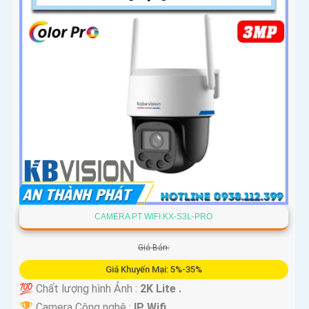
CAMERA PT WIFI KX-S3L-PRO
Giá Bán:
Giá Khuyến Mại: 5%-35%
💯 Chất lượng hình Ảnh :
2K Lite .
🏆 Camera Công nghệ :
IP Wifi.