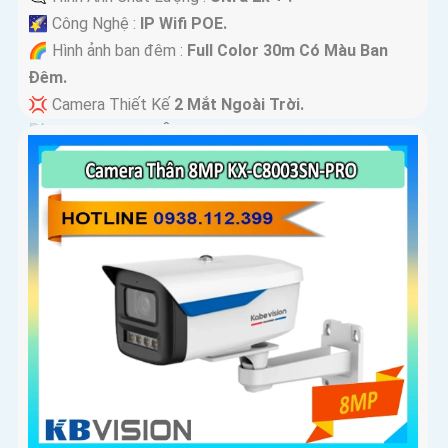
🌠 Công Nghệ :
IP Wifi POE.
🌈 Hình ảnh ban đêm :
Full Color 30m Có Màu Ban
Ðêm.
💢 Camera Thiết Kế
2 Mắt Ngoài Trời.
️📡 Tích Hợp :
Thu Âm Và Loa.