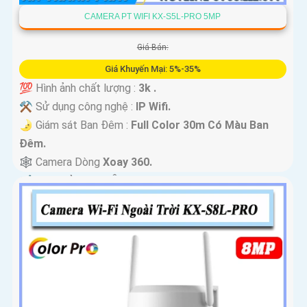
CAMERA PT WIFI KX-S5L-PRO 5MP
Giá Bán:
Giá Khuyến Mại: 5%-35%
💯 Hình ảnh chất lượng :
3k .
⚒ Sử dụng công nghệ :
IP Wifi.
🌛 Giám sát Ban Đêm :
Full Color 30m Có Màu Ban
Ðêm.
🕸️ Camera Dòng
Xoay 360.
️📢 Đặt Điểm :
Thu Âm Và Loa.