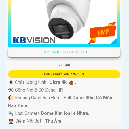
CAMERA KX-C8004SN-PRO
Giá Bán:
Giá Khuyến Mại: 5%-35%
👁 Chất lượng hình :
Ultra 4k 👍🏾 .
⚒ Công Nghệ Sử Dụng :
IP.
🌔 Khoảng Cách Ban Đêm :
Full Color 30m Có Màu
Ban Ðêm.
🔩 Loại Camera
Dome Kim loại + Nhựa.
️👮 Điểm Nỗi Bật :
Thu Âm.