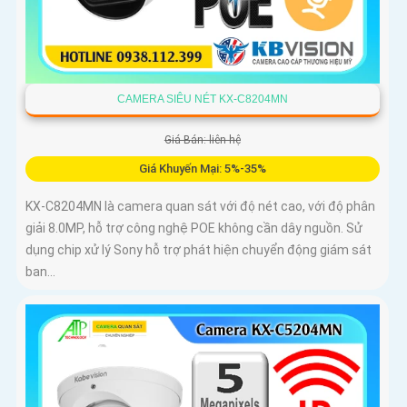
CAMERA SIÊU NÉT KX-C8204MN
Giá Bán: liên hệ
Giá Khuyến Mại: 5%-35%
KX-C8204MN là camera quan sát với độ nét cao, với độ phân
giải 8.0MP, hỗ trợ công nghệ POE không cần dây nguồn. Sử
dụng chip xử lý Sony hỗ trợ phát hiện chuyển động giám sát
ban...