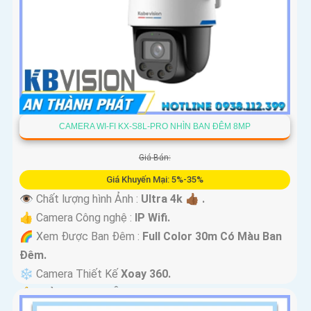
CAMERA WI-FI KX-S8L-PRO NHÌN BAN ĐÊM 8MP
Giá Bán:
Giá Khuyến Mại: 5%-35%
👁 Chất lượng hình Ảnh :
Ultra 4k 👍🏾 .
👍 Camera Công nghệ :
IP Wifi.
🌈 Xem Được Ban Đêm :
Full Color 30m Có Màu Ban
Ðêm.
❄ Camera Thiết Kế
Xoay 360.
️🔔 Khả Năng :
Thu Âm Và Loa.