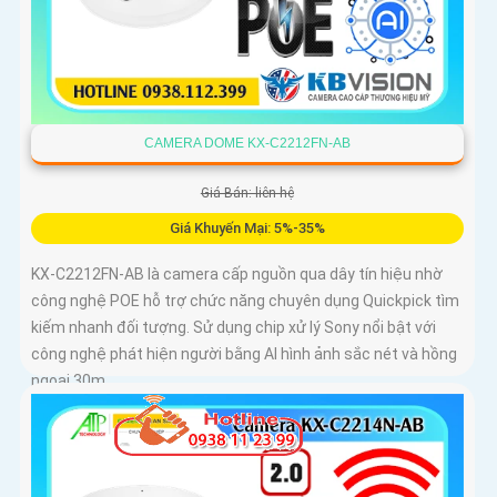
CAMERA DOME KX-C2212FN-AB
Giá Bán: liên hệ
Giá Khuyến Mại: 5%-35%
KX-C2212FN-AB là camera cấp nguồn qua dây tín hiệu nhờ
công nghệ POE hỗ trợ chức năng chuyên dụng Quickpick tìm
kiếm nhanh đối tượng. Sử dụng chip xử lý Sony nổi bật với
công nghệ phát hiện người bằng AI hình ảnh sắc nét và hồng
ngoại 30m