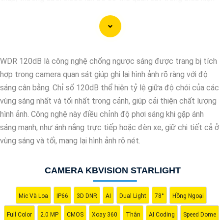
ánh sáng yếu.
🎥
2:
Độ phân giải: Chọn camera có độ phân giải cao để có hình
ảnh rõ nét, đặc biệt trong điều kiện ánh sáng yếu.
❂
3:
Chức năng hồng ngoại: Camera cần hỗ trợ chức năng hồng
WDR 120dB là công nghệ chống ngược sáng được trang bị tích
ngoại để cung cấp hình ảnh trong bóng tối. Chọn camera có
hợp trong camera quan sát giúp ghi lại hình ảnh rõ ràng với độ
thông số hồng ngoại phù hợp với nhu cầu giám sát của bạn.
sáng cân bằng. Chỉ số 120dB thể hiện tỷ lệ giữa độ chói của các
🛑
4:
Chất lượng và thương hiệu: Chọn camera từ các nhà sản
vùng sáng nhất và tối nhất trong cảnh, giúp cải thiện chất lượng
xuất uy tín, có chất lượng sản phẩm tốt và hỗ trợ kỹ thuật sau
hình ảnh. Công nghệ này điều chỉnh độ phơi sáng khi gặp ánh
bán hàng đáng tin cậy.
sáng mạnh, như ánh nắng trực tiếp hoặc đèn xe, giữ chi tiết cả ở
♋
5:
Khả năng chống nước và bụi: Nếu bạn sử dụng camera
vùng sáng và tối, mang lại hình ảnh rõ nét.
ngoài trời, hãy chọn camera có khả năng chống nước và bụi để
nâng cao an toàn hoạt động ổn định trong mọi điều kiện thời
CAMERA KBVISION STARLIGHT
tiết.
Tùy thuộc vào nhu cầu sử dụng cụ thể của bạn, bạn nên tham
khảo và so sánh các sản phẩm trên thị trường để chọn lựa
Mic Và Loa
IP66
3D DNR
AI
Dual Light
78°
Hồng Ngoại
camera Starlight màu ánh sáng yếu phù hợp nhất.
Full Color
2.0 MP
CMOS
Xoay 360
Thân
AI Coding
Speed Dome