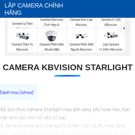
LẮP CAMERA CHÍNH
HÃNG
Camera Kbvision
Camera Kim Loại
Camera H.265
Camera Ip Than
Tích Hợp Ai
Kbvison
KBvision
Kbvision
Camera Phát Hiện
Camera Thân To
Camera Phân Biệt
Lắp Camera
Khuôn Mặt
Kbvision
Người Kbvision
H.265+ Kbvision
Kbvision
CAMERA KBVISION STARLIGHT
Để lựa chọn camera Starlight màu ánh sáng yếu hoàn hảo, bạn
cần xem xét một số yếu tố sau:
1:
Độ nhạy sáng (lux): Camera Starlight cần có độ nhạy sáng
thấp, thường dưới 0.005 lux để có thể quan sát trong điều kiện