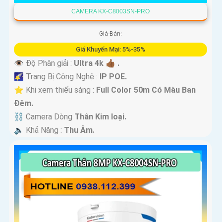
CAMERA KX-C8003SN-PRO
Giá Bán:
Giá Khuyến Mại: 5%-35%
👁 Độ Phân giải :
Ultra 4k 👍🏾 .
🌠 Trang Bị Công Nghệ :
IP POE.
⭐ Khi xem thiếu sáng :
Full Color 50m Có Màu Ban
Ðêm.
⛓ Camera Dòng
Thân Kim loại.
️🔈 Khả Năng :
Thu Âm.