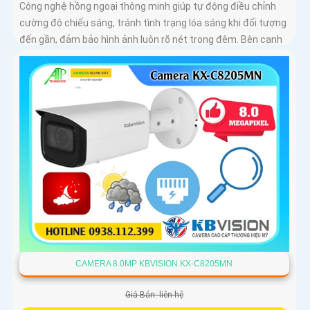
Công nghệ hồng ngoại thông minh giúp tự động điều chỉnh
cường độ chiếu sáng, tránh tình trạng lóa sáng khi đối tượng
đến gần, đảm bảo hình ảnh luôn rõ nét trong đêm. Bên cạnh
đó, công nghệ giảm nhiễu 3DNR và chống ngược sáng DWDR
giúp camera tái tạo màu sắc chính xác và rõ ràng trong mọi
điều kiện ánh sáng phức tạp như ngược sáng mạnh hay
thiếu sáng
CAMERA 8.0MP KBVISION KX-C8205MN
Giá Bán: liên hệ