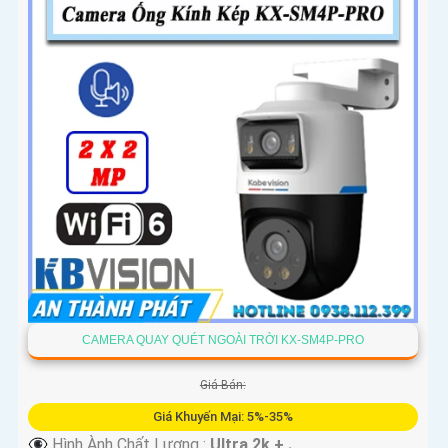
CAMERA QUAY QUÉT NGOÀI TRỜI KX-SM4P-PRO
Giá Bán:
Giá Khuyến Mại: 5%-35%
👁️‍🗨 Hình Ành Chất Lượng :
Ultra 2k + .