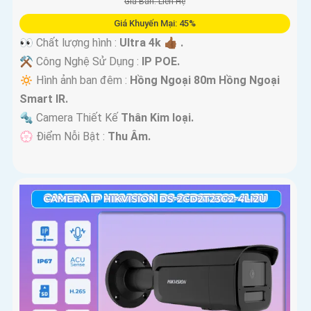
Giá Bán: Liên Hệ
Giá Khuyến Mại: 45%
👀 Chất lượng hình :
Ultra 4k 👍🏾 .
⚒ Công Nghệ Sử Dụng :
IP POE.
🔅 Hình ảnh ban đêm :
Hồng Ngoại 80m Hồng Ngoại
Smart IR.
🔩 Camera Thiết Kế
Thân Kim loại.
️💮 Điểm Nỗi Bật :
Thu Âm.