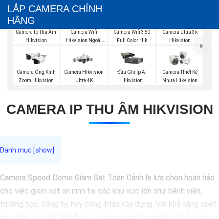
LẮP CAMERA CHÍNH
HÃNG
Camera Wifi
Camera Ip Thu Âm
Camera Wifi 360
Camera Ultra 3k
Hikvision Ngoài
Hikvision
Full Color Hik
Hikvision
Trời
Camera Ống Kính
Camera Hikvision
Đầu Ghi Ip AI
Camera Thiết Kế
Zoom Hikvision
Ultra 4K
Hikvision
Nhựa Hikvision
CAMERA IP THU ÂM HIKVISION
Camera Speed Dome Giám Sát Toàn Cảnh là lựa chọn hoàn hảo
cho việc giám sát an ninh tại các khu vực lớn như bệnh viện,
trường học, công ty, hay công trình xây dựng. Với khả năng quét
góc nhìn lên đến 360 độ và zoom quang học mạnh mẽ, bạn có