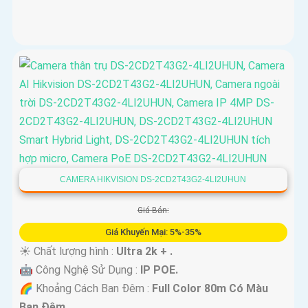
CAMERA HIKVISION DS-2CD2T43G2-4LI2UHUN
Giá Bán:
Giá Khuyến Mại: 5%-35%
☀️ Chất lượng hình :
Ultra 2k + .
🤖️ Công Nghệ Sử Dụng :
IP POE.
🌈 Khoảng Cách Ban Đêm :
Full Color 80m Có Màu
Ban Ðêm.