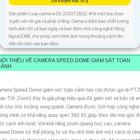
Giá Khuyến Mại: 00 ₫
Sản phẩm Loại camera DS-2CD2T26G2-4I là một lựa chọn
tuyệt vời với giá cả phải chăng. Camera đảm bảo chất lượng
hình ảnh tốt cả ban ngày và ban đêm nhờ công nghệ Hồng
Ngoại EXIR, cho phép xem hình ảnh trong khoảng cách lên
đến 60 mét vào ban đêm
IỚI THIỆU VỀ CAMERA SPEED DOME GIÁM SÁT TOÀN
CẢNH
amera Speed Dome giám sát toàn cảnh hay còn được gọi là PTZ
an-Tilt-Zoom) đây là giải pháp hiệu quả để giám sát và bảo vệ a
nh cho môi trường xung quanh. Camera được tích hợp công nghệ
ông minh có khả năng quay quét 360 độ giúp theo dõi mọi góc đ
t cách linh hoạt. Với khả năng zoom quang học cao, camera
eed Dome có thể phóng to và thu nhỏ hình ảnh một cách rõ ràn