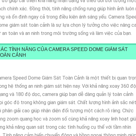
 đó giúp cải thiện khả năng nhận dạng và theo dõi đối tượng một
ch chính xác. Đồng thời, tính năng chống rung giúp hình ảnh luôn 
ng và ổn định ngay cả trong điều kiện ánh sáng yếu. Camera Spe
me giám sát toàn cảnh là sự lựa chọn lý tưởng cho việc nâng c
 an toàn và an ninh trong môi trường sống và làm việc của bạn.
ÁC TÍNH NĂNG CỦA CAMERA SPEED DOME GIÁM SÁT
TOÀN CẢNH
amera Speed Dome Giám Sát Toàn Cảnh là một thiết bị quan trọ
ong hệ thống an ninh giám sát hiện nay. Với khả năng xoay 360 độ
ang và 180 độ dọc, camera giúp bạn dễ dàng quản lý toàn cảnh
i góc độ trong không gian giám sát. Chất lượng hình ảnh sắc nét
 phân giải cao giúp nhận diện đối tượng một cách rõ ràng. Chức
ng zoom quang học và zoom số cùng khả năng xoay linh hoạt gi
ng khả năng quan sát trong các tình huống cụ thể với tầm nhìn
.
Tính năng cảm biến chuyển động và hồng ngoại thông minh giú