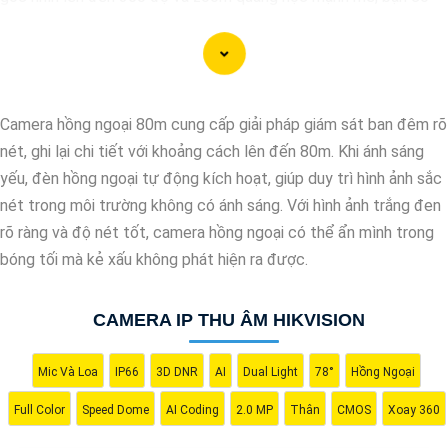
thể dễ dàng giám sát toàn bộ khu vực một cách chi tiết và
chính xác. Camera còn tích hợp nhiều tính năng thông minh như
nhận diện khuôn mặt, cảnh báo chuyển động và ghi hình chất
lượng cao, giúp bạn bảo vệ tài sản và người thân một cách hiệu
Camera hồng ngoại 80m cung cấp giải pháp giám sát ban đêm rõ
quả. Với thiết kế chắc chắn và khả năng hoạt động ổn định,
nét, ghi lại chi tiết với khoảng cách lên đến 80m. Khi ánh sáng
Camera Speed Dome Giám Sát Toàn Cảnh đáng để bạn cân
yếu, đèn hồng ngoại tự động kích hoạt, giúp duy trì hình ảnh sắc
nhắc khi cần một giải pháp an ninh đáng tin cậy.
nét trong môi trường không có ánh sáng. Với hình ảnh trắng đen
rõ ràng và độ nét tốt, camera hồng ngoại có thể ẩn mình trong
bóng tối mà kẻ xấu không phát hiện ra được.
'
CAMERA IP THU ÂM HIKVISION
Mic Và Loa
IP66
3D DNR
AI
Dual Light
78°
Hồng Ngoại
Full Color
Speed Dome
AI Coding
2.0 MP
Thân
CMOS
Xoay 360