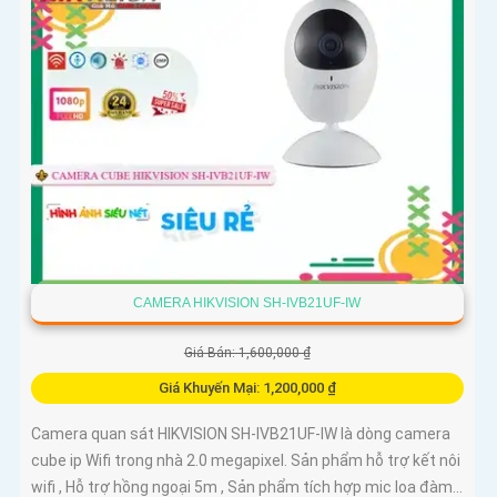
CAMERA HIKVISION SH-IVB21UF-IW
Giá Bán: 1,600,000 ₫
Giá Khuyến Mại: 1,200,000 ₫
Camera quan sát HIKVISION SH-IVB21UF-IW là dòng camera
cube ip Wifi trong nhà 2.0 megapixel. Sản phẩm hỗ trợ kết nôi
wifi , Hỗ trợ hồng ngoại 5m , Sản phẩm tích hợp mic loa đàm...