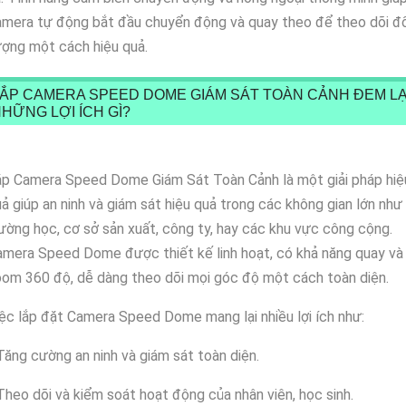
mera tự động bắt đầu chuyển động và quay theo để theo dõi đố
ợng một cách hiệu quả.
ẮP CAMERA SPEED DOME GIÁM SÁT TOÀN CẢNH ĐEM LẠ
HỮNG LỢI ÍCH GÌ?
ắp Camera Speed Dome Giám Sát Toàn Cảnh là một giải pháp hiệ
ả giúp an ninh và giám sát hiệu quả trong các không gian lớn như
ường học, cơ sở sản xuất, công ty, hay các khu vực công cộng.
mera Speed Dome được thiết kế linh hoạt, có khả năng quay và
om 360 độ, dễ dàng theo dõi mọi góc độ một cách toàn diện.
ệc lắp đặt Camera Speed Dome mang lại nhiều lợi ích như:
Tăng cường an ninh và giám sát toàn diện.
Theo dõi và kiểm soát hoạt động của nhân viên, học sinh.