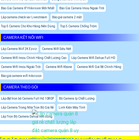
Báo Giá Camera IP Hikvision Mới Nhất
Báo Giá Camera Imou Ngoài Trời
Lắp camera check var Livestream
Báo giá camera 2 mắt
Top 5 Camera Cho Kho Hàng Nên Dùng
Top 5 Camera Chống Trộm
CAMERA KẾT NỐI WIFI
Lắp Camera Wiif 2K Ezviz
Camera Wifi Siêu Nét
Camera Wifi Imou Chính Hãng Chất Lượng Cao
Lắp Camera Wifi Dahua Full HD
Camera Wifi Imou Ngoài Trời
Camera Wifi Kbone
Camera Wifi Giá Rẻ Chính Hãng
Báo giá camera wifi hikvision
CAMERA THEO GÓI
Lắp đặt trọn bộ Camera Full Hd 1080P
Bộ Camera Ip Chất Lượng
Lắp Camera Trong Nhà Trọn Bộ Giá Rẻ
Linh Kiện Máy Tính
Lắp Trọn Bộ Camera Dahua nên dùng