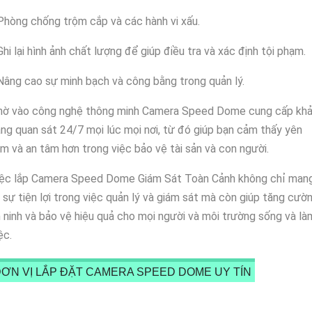
Phòng chống trộm cắp và các hành vi xấu.
Ghi lại hình ảnh chất lượng để giúp điều tra và xác định tội phạm.
Nâng cao sự minh bạch và công bằng trong quản lý.
hờ vào công nghệ thông minh Camera Speed Dome cung cấp kh
ng quan sát 24/7 mọi lúc mọi nơi, từ đó giúp bạn cảm thấy yên
m và an tâm hơn trong việc bảo vệ tài sản và con người.
iệc lắp Camera Speed Dome Giám Sát Toàn Cảnh không chỉ man
i sự tiện lợi trong việc quản lý và giám sát mà còn giúp tăng cườ
 ninh và bảo vệ hiệu quả cho mọi người và môi trường sống và là
ệc.
ƠN VỊ LẮP ĐẶT CAMERA SPEED DOME UY TÍN