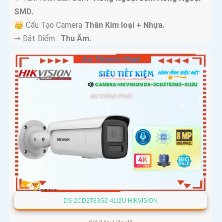
SMD.
👑 Cấu Tạo Camera
Thân Kim loại + Nhựa.
️⇝ Đặt Điểm :
Thu Âm.
DS-2CD2T83G2-4LI2U HIKVISION