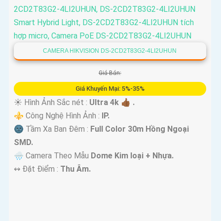
CAMERA HIKVISION DS-2CD2T83G2-4LI2UHUN
Giá Bán:
Giá Khuyến Mại: 5%-35%
☀️ Hình Ảnh Sắc nét :
Ultra 4k 👍🏾 .
⚜️ Công Nghệ Hình Ảnh :
IP.
🌚 Tầm Xa Ban Đêm :
Full Color 30m Hồng Ngoại
SMD.
🌧️ Camera Theo Mẫu
Dome Kim loại + Nhựa.
️↭ Đặt Điểm :
Thu Âm.