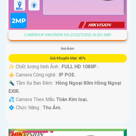
CAMERA IP HIKVISION DS-2CD2T23G2-4LI2U 2MP
Giá Bán:
Giá Khuyến Mại: 45%
✨ Chất lượng hình Ảnh :
FULL HD 1080P .
⚜️ Camera Công nghệ :
IP POE.
🔦 Tầm Xa Ban Đêm :
Hồng Ngoại 80m Hồng Ngoại
EXIR.
💦 Camera Theo Mẫu
Thân Kim loại.
️💠 Chức Năng :
Thu Âm.