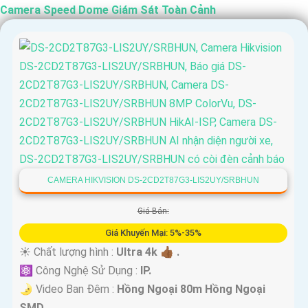
Camera Speed Dome Giám Sát Toàn Cảnh
CAMERA HIKVISION DS-2CD2T87G3-LIS2UY/SRBHUN
Giá Bán:
Giá Khuyến Mại: 5%-35%
☀️ Chất lượng hình :
Ultra 4k 👍🏾 .
⚛️ Công Nghệ Sử Dụng :
IP.
🌛 Video Ban Đêm :
Hồng Ngoại 80m Hồng Ngoại
SMD.