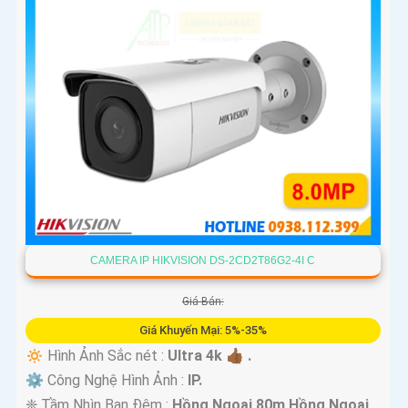
CAMERA IP HIKVISION DS-2CD2T86G2-4I C
Giá Bán:
Giá Khuyến Mại: 5%-35%
🔅 Hình Ảnh Sắc nét :
Ultra 4k 👍🏾 .
⚙ Công Nghệ Hình Ảnh :
IP.
❈ Tầm Nhìn Ban Đêm :
Hồng Ngoại 80m Hồng Ngoại