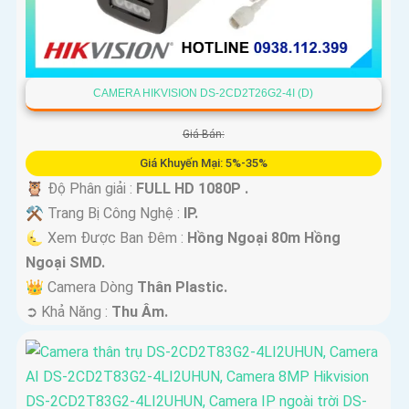
CAMERA HIKVISION DS-2CD2T26G2-4I (D)
Giá Bán:
Giá Khuyến Mại: 5%-35%
🦉 Độ Phân giải :
FULL HD 1080P .
⚒ Trang Bị Công Nghệ :
IP.
🌜 Xem Được Ban Đêm :
Hồng Ngoại 80m Hồng
Ngoại SMD.
👑 Camera Dòng
Thân Plastic.
️➲ Khả Năng :
Thu Âm.