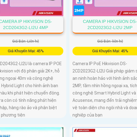
CAMERA IP HIKVISON DS-
CAMERA IP HIKVISION DS
2CD2043G2-LI2U 4MP
2CD2023G2-LI2U 2MP
Giá Bán: Liên hệ
Giá Bán: liên hệ
Giá Khuyến Mại: 45%
Giá Khuyến Mại: 45%
D2043G2-LI2U là camera IP POE
Camera IP PoE Hikvision DS-
kvision với độ phân giải 2K+, hỗ
2CD2023G2-LI2U Giải pháp giám 
ồng ngoại 40m và công nghệ
an ninh hoàn hảo với hình ảnh sắ
Hybrid Light cho hình ảnh ban
2MP, tầm nhìn hồng ngoại xa, tíc
àu khi phát hiện chuyển động.
công nghệ Smart Hybrid Light và
a còn có tính năng phát hiện
Acusense, mang đến trải nghiệ
hập, hàng rào ảo và phân biệt
vệ toàn diện cho ngôi nhà và do
, phương tiện
nghiệp của bạn