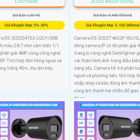
LI2UY/SRB
2CD2T46G2P-ISU/SL
Giá Bán: Liên Hệ
Giá Bán: 8.440.000vnd
Giá Khuyến Mại: 5%-35%
Giá Khuyến Mại: 5.150.000vnd
a DS-2CD2047G3-LI2UY/SRB
Camera DS-2CD2T46G2P-ISU/SL 
ình màu 24/7 nhờ cảm biến 1/1.
dòng camera IP có độ phân giải 
ộ phân giải 4MP cùng công nghệ
trang bị công nghệ DarkFighter g
ISP. Tích hợp đèn hồng ngoại và
cải thiện hình ảnh trong điều kiệ
áng trắng 40m, thu âm kép,
sáng yếu. Camera hỗ trợ phân loạ
người và phương tiện, tích hợp đ
nhấp nháy và báo động âm thanh
cùng âm thanh hai chiều để giao 
từ xa