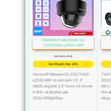
CAMERA IP HIKVISION DS-
2CD2763G2-LIZS2U 6MP
Giá Bán: 00 ₫
Giá Khuyến Mại: 45%
Camera IP Hikvision DS-2CD2763G2-
Thiết
LIZS2U 6MP có cảm biến 1/2. 4"
2CD202
CMOS, ống kính 2. 8-12mm, hỗ trợ nén
đến 2
H.265+ và độ phân giải
hình ả
3200x1800@25fps
năng q