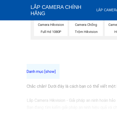
LẮP CAMERA CHÍNH
LẮP CAMERA
HÃNG
Camera Hikvision
Camera Chống
Came
Full Hd 1080P
Trộm Hikvision
H
Chắc chắn! Dưới đây là cách bạn có thể viết một bà
Lắp Camera Hikvision - Giải pháp an ninh hoàn hảo
Bạn đang tìm kiếm giải pháp an ninh hiệu quả và c
đầu trong lĩnh vực an ninh và giám sát. Với chất l