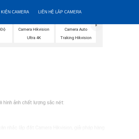
 KIỆN CAMERA
LIÊN HỆ LẮP CAMERA
 Độ
Camera Hikvision
Camera Auto
n
Ultra 4K
Traking Hikvision
i hình ảnh chất lượng sắc nét:
ân nhắc lắp đặt Camera Hikvision, giải pháp hàng
ự lựa chọn lý tưởng cho việc bảo vệ tài sản và an