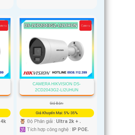
CAMERA HIKVISION DS-
2CD2043G2-LI2UHUN
Giá Bán:
Giá Khuyến Mại: 5%-35%
 4k
🦉 Độ Phân giải :
Ultra 2k + .
🕉️ Tích hợp công nghệ :
IP POE.