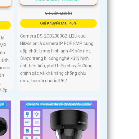
Giá Bán: Liên hệ
Giá Khuyến Mại: 45%
Camera DS-2CD2083G2-LI2U của
là
Hikvision là camera IP POE 8MP, cung
4MP
cấp chất lượng hình ảnh 4K sắc nét.
iúp
Được trang bị công nghệ xử lý hình
n ánh
ảnh tiên tiến, phát hiện chuyển động
i con
chính xác và khả năng chống chịu
èn
mưa, bụi với chuẩn IP67
,
tiếp