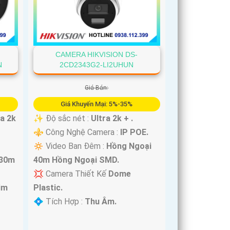
CAMERA HIKVISION DS-
N
2CD2343G2-LI2UHUN
Giá Bán:
Giá Khuyến Mại: 5%-35%
ra 2k
✨ Độ sắc nét :
Ultra 2k + .
⚜️ Công Nghệ Camera :
IP POE.
🔅 Video Ban Đêm :
Hồng Ngoại
 30m
40m Hồng Ngoại SMD.
💢 Camera Thiết Kế
Dome
im
Plastic.
️💠 Tích Hợp :
Thu Âm.