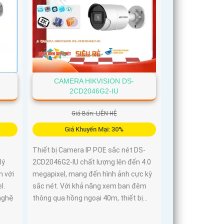
CAMERA HIKVISION DS-
2CD2046G2-IU
Giá Bán: LIÊN HỆ
Giá Khuyến Mại: 30%
Thiết bị Camera IP POE sắc nét DS-
lý
2CD2046G2-IU chất lượng lên đến 4.0
m với
megapixel, mang đến hình ảnh cực kỳ
l.
sắc nét. Với khả năng xem ban đêm
nghệ
thông qua hồng ngoại 40m, thiết bị...