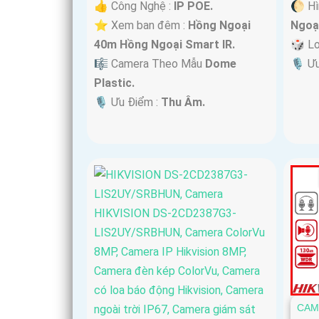
👍 Công Nghệ :
IP POE.
🌔 Hì
⭐ Xem ban đêm :
Hồng Ngoại
Ngoạ
40m Hồng Ngoại Smart IR.
🎲 L
🎼️ Camera Theo Mẫu
Dome
️🎙 Ư
Plastic.
️🎙 Ưu Điểm :
Thu Âm.
CAM