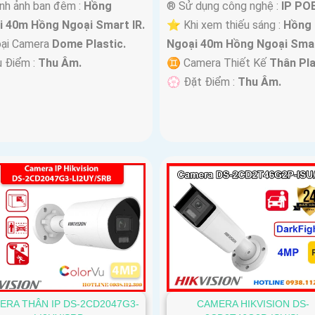
nh ảnh ban đêm :
Hồng
®️ Sử dụng công nghệ :
IP POE
i 40m Hồng Ngoại Smart IR.
⭐ Khi xem thiếu sáng :
Hồng
oại Camera
Dome Plastic.
Ngoại 40m Hồng Ngoại Smar
u Điểm :
Thu Âm.
♊ Camera Thiết Kế
Thân Pla
️💮 Đặt Điểm :
Thu Âm.
ERA THÂN IP DS-2CD2047G3-
CAMERA HIKVISION DS-