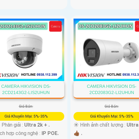
CAMERA HIKVISION DS-
CAMERA HIKVISION DS-
2CD2143G2-LIS2UHUN
2CD2083G2-LI2UHUN
Giá Bán:
Giá Bán:
Giá Khuyến Mại: 5%-35%
Giá Khuyến Mại: 5%-35%
 Phân giải :
Ultra 2k + .
☀️ Hình ảnh chất lượng :
Ultra
ch hợp công nghệ :
IP POE.
👍🏾 .