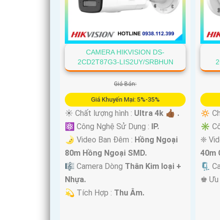
CAMERA HIKVISION DS-
2CD2T87G3-LIS2UY/SRBHUN
2
Giá Bán:
Giá Khuyến Mại: 5%-35%
☀️ Chất lượng hình :
Ultra 4k 👍🏾 .
🔅 Ch
⚛️ Công Nghệ Sử Dụng :
IP.
✳️ C
🌛 Video Ban Đêm :
Hồng Ngoại
❈ Vi
80m Hồng Ngoại SMD.
40m 
🎼️ Camera Dòng
Thân Kim loại +
🗜️ C
Nhựa.
️♚ Ưu
️💫 Tích Hợp :
Thu Âm.