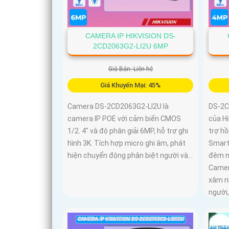
CAMERA IP HIKVISION DS-
2CD2063G2-LI2U 6MP
Giá Bán: Liên hệ
Giá Khuyến Mại: 45%
Camera DS-2CD2063G2-LI2U là
DS-2C
camera IP POE với cảm biến CMOS
của Hi
1/2. 4" và độ phân giải 6MP, hỗ trợ ghi
trợ h
hình 3K. Tích hợp micro ghi âm, phát
Smart 
hiện chuyển động phân biệt người và...
đêm m
Camer
xâm n
người