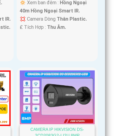
.
🔅 Xem ban đêm :
Hồng Ngoại
40m Hồng Ngoại Smart IR.
t IR.
💢 Camera Dòng
Thân Plastic.
stic.
️₤ Tích Hợp :
Thu Âm.
CAMERA IP HIKVISION DS-
2CD2083G2-LI2U 8MP