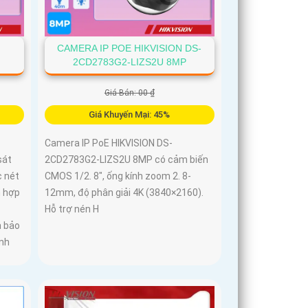
-
CAMERA IP POE HIKVISION DS-
2CD2783G2-LIZS2U 8MP
Giá Bán: 00 ₫
Giá Khuyến Mại: 45%
Camera IP PoE HIKVISION DS-
sát
2CD2783G2-LIZS2U 8MP có cảm biến
c nét
CMOS 1/2. 8", ống kính zoom 2. 8-
h hợp
12mm, độ phân giải 4K (3840×2160).
Hỗ trợ nén H
m bảo
anh