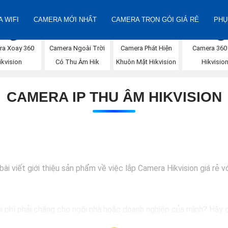
 WIFI
CAMERA MỚI NHẤT
CAMERA TRỌN GÓI GIÁ RẺ
PHỤ
Camera Phát Hiện
ra Xoay 360
Camera Ngoài Trời
Camera 360
Khuôn Mặt Hikvision
ikvision
Có Thu Âm Hik
Hikvisio
CAMERA IP THU ÂM HIKVISION
i viết giới thiệu sản phẩm về việc lắp Camera Hikvision giá rẻ vớ
hi phí phải chăng cho ngôi nhà hoặc doanh nghiệp của mình? Hãy c
ượng hình ảnh sắc nét và giá cả phải chăng, Camera Hikvision là s