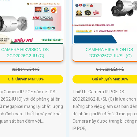
CAMERA HIKVISION DS-
CAMERA HIKVISION DS-
2CD2026G2-IU (C)
2CD2026G2-IU/SL (C)
Giá Bán: LIÊN HỆ
Giá Bán: LIÊN HỆ
Giá Khuyến Mại: 30%
Giá Khuyến Mại: 30%
 bị Camera IP POE sắc nét DS-
Thiết bị Camera IP POE DS-
6G2-IU (C) với độ phân giải lên
2CD2026G2-IU/SL (C) là lựa chọn 
.0 megapixel mang lại chất lượng
tưởng cho việc giám sát ban đê
nh đỉnh cao. Thiết bị này có khả
độ phân giải lên đến 2.0 megapixe
uan sát ban đêm với...
Camera này được trang bị công 
IP POE,...