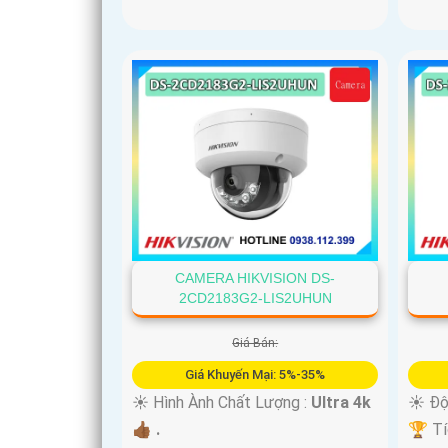
'
CAMERA HIKVISION DS-
2CD2183G2-LIS2UHUN
Giá Bán:
Giá Khuyến Mại: 5%-35%
☀️ Hình Ành Chất Lượng :
Ultra 4k
☀️ Độ
👍🏾 .
🏆 Tí