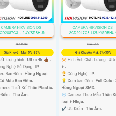
CAMERA HIKVISION DS-
CAMERA HIKVISION DS-
CD2087G3-LI2UY/SRBHUN
2CD2047G3-LI2UY/SRBHU
Giá Bán:
Giá Bán:
Giá Khuyến Mại: 5%-35%
Giá Khuyến Mại: 5%-35%
ất lượng hình :
Ultra 4k 👍🏾 .
🔆 Hình Ành Chất Lượng :
Ult
ông Nghệ Sử Dụng :
IP.
+ .
deo Ban Đêm :
Hồng Ngoại
🏆 Công Nghệ :
IP.
Có Màu Ban Ðêm.
💡 Xem ban đêm :
Full Color
amera Thiết Kế
Thân Plastic.
Hồng Ngoại SMD.
 Điểm :
Thu Âm.
❄ Camera Theo Mẫu
Thân K
loại + Nhựa.
️✔️ Ưu Điểm :
Thu Âm.