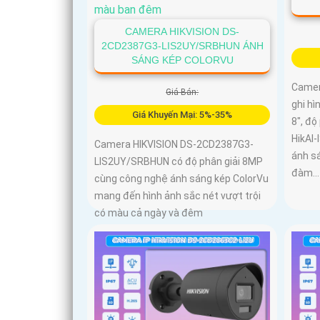
CAMERA HIKVISION DS-
2CD2387G3-LIS2UY/SRBHUN ÁNH
SÁNG KÉP COLORVU
Camer
Giá Bán:
ghi h
Giá Khuyến Mại: 5%-35%
8", đ
HikAI-
Camera HIKVISION DS-2CD2387G3-
ánh s
LIS2UY/SRBHUN có độ phân giải 8MP
đàm...
cùng công nghệ ánh sáng kép ColorVu
mang đến hình ảnh sắc nét vượt trội
có màu cả ngày và đêm