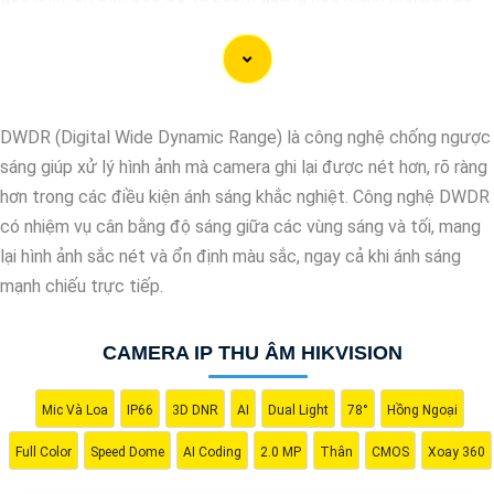
thể dễ dàng giám sát toàn bộ khu vực một cách chi tiết và
chính xác. Camera còn tích hợp nhiều tính năng thông minh như
nhận diện khuôn mặt, cảnh báo chuyển động và ghi hình chất
lượng cao, giúp bạn bảo vệ tài sản và người thân một cách hiệu
DWDR (Digital Wide Dynamic Range) là công nghệ chống ngược
quả. Với thiết kế chắc chắn và khả năng hoạt động ổn định,
sáng giúp xử lý hình ảnh mà camera ghi lại được nét hơn, rõ ràng
Camera Speed Dome Giám Sát Toàn Cảnh đáng để bạn cân
hơn trong các điều kiện ánh sáng khắc nghiệt. Công nghệ DWDR
nhắc khi cần một giải pháp an ninh đáng tin cậy.
có nhiệm vụ cân bằng độ sáng giữa các vùng sáng và tối, mang
lại hình ảnh sắc nét và ổn định màu sắc, ngay cả khi ánh sáng
mạnh chiếu trực tiếp.
CAMERA IP THU ÂM HIKVISION
Mic Và Loa
IP66
3D DNR
AI
Dual Light
78°
Hồng Ngoại
Full Color
Speed Dome
AI Coding
2.0 MP
Thân
CMOS
Xoay 360