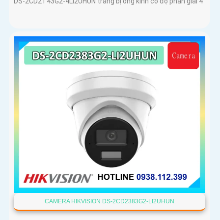
DS-2CD2T43G2-4LI2UHUN trang bị ống kính có độ phân giải 4
CAMERA HIKVISION DS-2CD2383G2-LI2UHUN