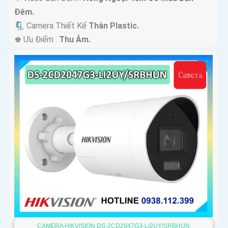
Ðêm.
🗜️ Camera Thiết Kế
Thân Plastic.
️♚ Ưu Điểm :
Thu Âm.
CAMERA HIKVISION DS-2CD2047G3-LI2UY/SRBHUN