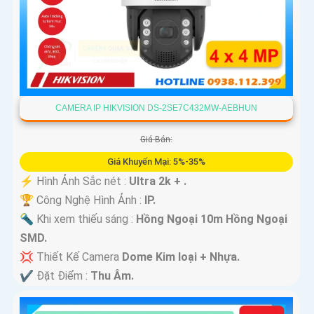
CAMERA IP HIKVISION DS-2SE7C432MW-AEBHUN
Giá Bán:
Giá Khuyến Mại: 5%-35%
️⚡ Hình Ảnh Sắc nét :
Ultra 2k + .
🏆 Công Nghệ Hình Ảnh :
IP.
🔦 Khi xem thiếu sáng :
Hồng Ngoại 10m Hồng Ngoại
SMD.
💢 Thiết Kế Camera
Dome Kim loại + Nhựa.
️✔️ Đặt Điểm :
Thu Âm.