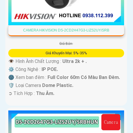
CAMERA HIKVISION DS-2CD2H47G3-LIZS2UY/SRB
Giá Bán:
Giá Khuyến Mại: 5%-35%
👁 Hình Ành Chất Lượng :
Ultra 2k + .
⚙ Công Nghệ :
IP POE.
🌚 Xem ban đêm :
Full Color 60m Có Màu Ban Ðêm.
🛡 Loại Camera
Dome Plastic.
️➲ Tích Hợp :
Thu Âm.