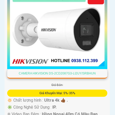
CAMERA HIKVISION DS-2CD2087G3-LI2UY/SRBHUN
Giá Bán:
Giá Khuyến Mại: 5%-35%
🔅 Chất lượng hình :
Ultra 4k 👍🏾 .
✳️ Công Nghệ Sử Dụng :
IP.
❈ Video Ban Đêm :
Hồng Ngoại 40m Có Màu Ban