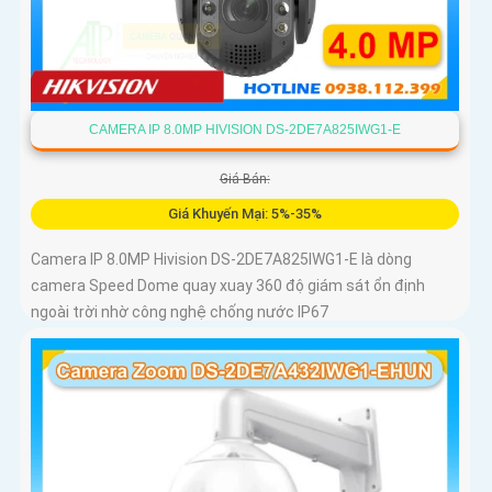
CAMERA IP 8.0MP HIVISION DS-2DE7A825IWG1-E
Giá Bán:
Giá Khuyến Mại: 5%-35%
Camera IP 8.0MP Hivision DS-2DE7A825IWG1-E là dòng
camera Speed Dome quay xuay 360 độ giám sát ổn định
ngoài trời nhờ công nghệ chống nước IP67