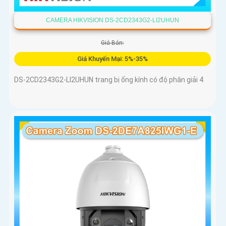
CAMERA HIKVISION DS-2CD2343G2-LI2UHUN
Giá Bán:
Giá Khuyến Mại: 5%-35%
DS-2CD2343G2-LI2UHUN trang bị ống kính có độ phân giải 4