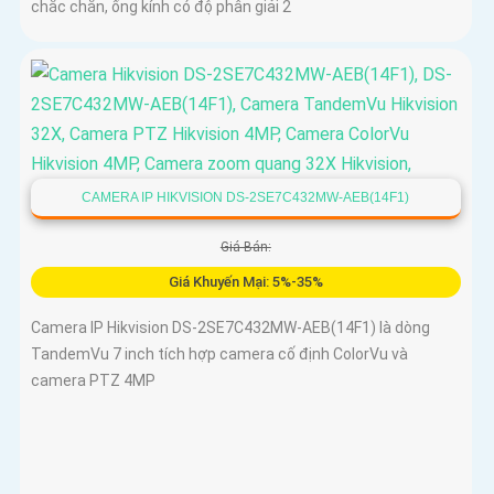
chắc chắn, ống kính có độ phân giải 2
CAMERA IP HIKVISION DS-2SE7C432MW-AEB(14F1)
Giá Bán:
Giá Khuyến Mại: 5%-35%
Camera IP Hikvision DS-2SE7C432MW-AEB(14F1) là dòng
TandemVu 7 inch tích hợp camera cố định ColorVu và
camera PTZ 4MP