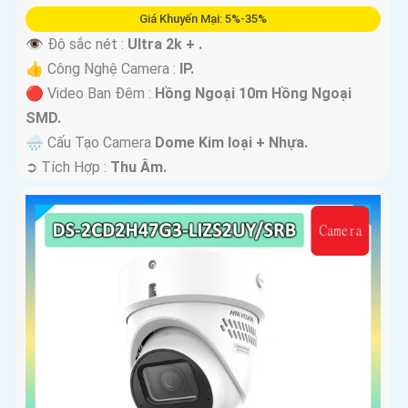
Giá Khuyến Mại: 5%-35%
👁 Độ sắc nét :
Ultra 2k + .
👍 Công Nghệ Camera :
IP.
🔴 Video Ban Đêm :
Hồng Ngoại 10m Hồng Ngoại
SMD.
🌧️ Cấu Tạo Camera
Dome Kim loại + Nhựa.
️➲ Tích Hợp :
Thu Âm.