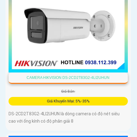
CAMERA HIKVISION DS-2CD2T83G2-4LI2UHUN
Giá Bán:
Giá Khuyến Mại: 5%-35%
DS-2CD2T83G2-4LI2UHUN là dòng camera có độ nét siêu
cao với ống kính có độ phân giải 8