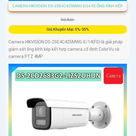
CAMERA HIKVISION DS-2SE4C425MWG-E/14 F0 ỐNG KÍNH KÉP
Giá Bán:
Giá Khuyến Mại: 5%-35%
Camera HIKVISION DS-2SE4C425MWG-E/14(F0) là giải pháp
giám sát ống kính kép kết hợp camera cố định ColorVu và
camera PTZ 4MP