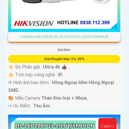
CAMERA HIKVISION DS-2CD2T47G3-LIS2UY/SRBHUN
Giá Bán:
Giá Khuyến Mại: 5%-35%
🔅 Độ Phân giải :
Ultra 4k 👍🏾 .
⚜️ Tích hợp công nghệ :
IP.
❈ Hình ảnh ban đêm :
Hồng Ngoại 60m Hồng Ngoại
SMD.
🎨 Mẫu Camera
Thân Kim loại + Nhựa.
️⇝ Ưu Điểm :
Thu Âm.