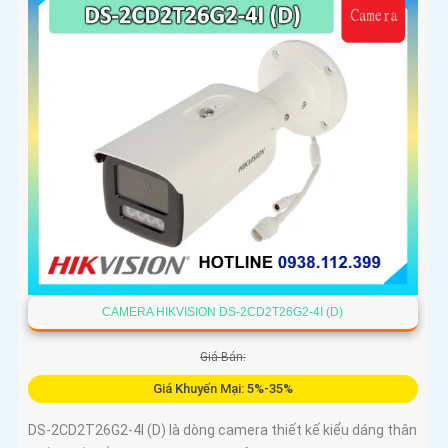
CAMERA HIKVISION DS-2CD2T26G2-4I (D)
Giá Bán:
Giá Khuyến Mại: 5%-35%
DS-2CD2T26G2-4I (D) là dòng camera thiết kế kiểu dáng thân