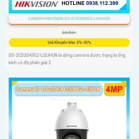
CAMERA HIKVISION DS-2CD2043G2-LI2UHUN
Giá Bán:
Giá Khuyến Mại: 5%-35%
DS-2CD2043G2-LI2UHUN là dòng camera được trang bị ống
kính có độ phân giải 2