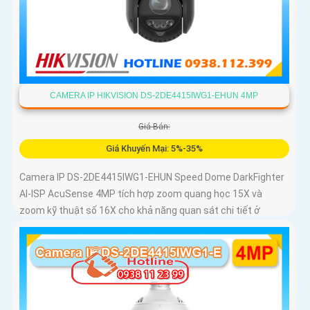
CAMERA IP HIKVISION DS-2DE4415IWG1-EHUN 4MP
Giá Bán:
Giá Khuyến Mại: 5%-35%
Camera IP DS-2DE4415IWG1-EHUN Speed Dome DarkFighter
AI-ISP AcuSense 4MP tích hợp zoom quang học 15X và
zoom kỹ thuật số 16X cho khả năng quan sát chi tiết ở
khoảng cách xa, AI AcuSense nhận diện người và phương
tiện hỗ trợ chụp đồng thời tối đa 5 khuôn mặt