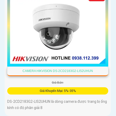
CAMERA HIKVISION DS-2CD2183G2-LIS2UHUN
Giá Bán:
Giá Khuyến Mại: 5%-35%
DS-2CD2183G2-LIS2UHUN là dòng camera được trang bị ống
kính có độ phân giải 8