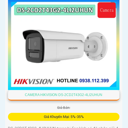
CAMERA HIKVISION DS-2CD2T43G2-4LI2UHUN
Giá Bán:
Giá Khuyến Mại: 5%-35%