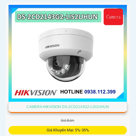
CAMERA HIKVISION DS-2CD2143G2-LIS2UHUN
Giá Bán:
Giá Khuyến Mại: 5%-35%