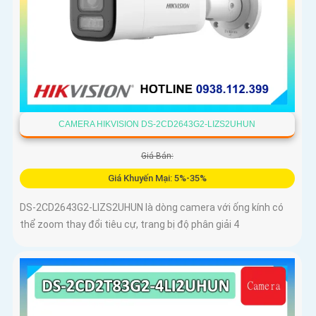
CAMERA HIKVISION DS-2CD2643G2-LIZS2UHUN
Giá Bán:
Giá Khuyến Mại: 5%-35%
DS-2CD2643G2-LIZS2UHUN là dòng camera với ống kính có
thể zoom thay đổi tiêu cự, trang bị độ phân giải 4