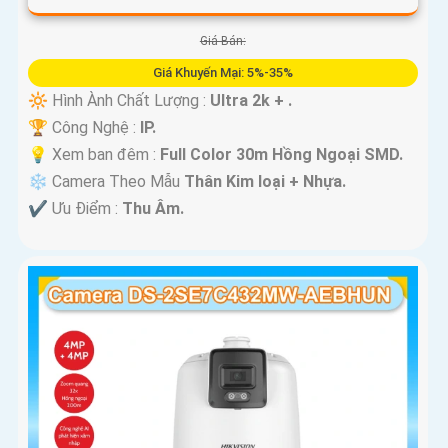
Giá Bán:
Giá Khuyến Mại: 5%-35%
🔆 Hình Ành Chất Lượng :
Ultra 2k + .
🏆 Công Nghệ :
IP.
💡 Xem ban đêm :
Full Color 30m Hồng Ngoại SMD.
❄ Camera Theo Mẫu
Thân Kim loại + Nhựa.
️✔️ Ưu Điểm :
Thu Âm.