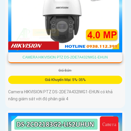
CAMERA HIKVISION PTZ DS-2DE7A432IWG1-EHUN
Giá Bán:
Giá Khuyến Mại: 5%-35%
Camera HIKVISION PTZ DS-2DE7A432IWG1-EHUN có khả
năng giám sát với độ phân giải 4