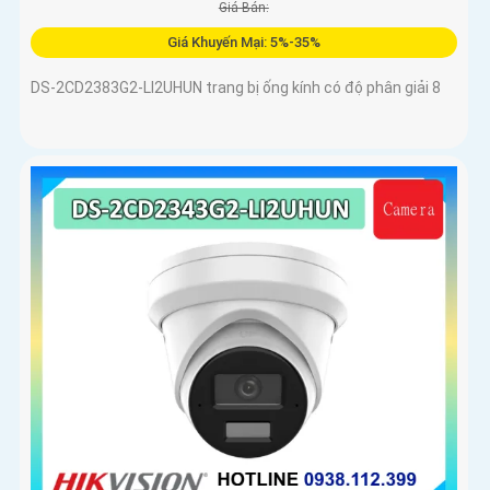
Giá Bán:
Giá Khuyến Mại: 5%-35%
DS-2CD2383G2-LI2UHUN trang bị ống kính có độ phân giải 8