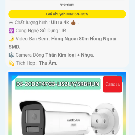
Giá Bán:
Giá Khuyến Mại: 5%-35%
☀️ Chất lượng hình :
Ultra 4k 👍🏾 .
⚛️ Công Nghệ Sử Dụng :
IP.
🌛 Video Ban Đêm :
Hồng Ngoại 80m Hồng Ngoại
SMD.
🎼️ Camera Dòng
Thân Kim loại + Nhựa.
️💫 Tích Hợp :
Thu Âm.