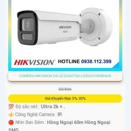
CAMERA HIKVISION DS-2CD2647G3-LIZS2UY/SRBHUN
Giá Bán:
Giá Khuyến Mại: 5%-35%
💯 Độ sắc nét :
Ultra 2k + .
⚜️ Công Nghệ Camera :
IP.
🔴 Nhìn Ban Đêm :
Hồng Ngoại 60m Hồng Ngoại
SMD.