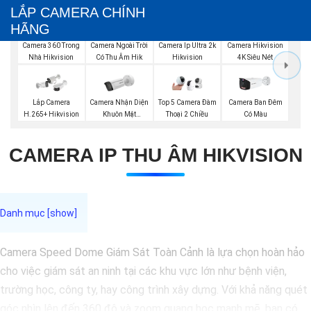
LẮP CAMERA CHÍNH
HÃNG
Camera 360 Trong
Camera Ngoài Trời
Camera Ip Ultra 2k
Camera Hikvision
Nhà Hikvision
Có Thu Âm Hik
Hikvision
4K Siêu Nét
Camera Nhận Diện
Lắp Camera
Top 5 Camera Đàm
Camera Ban Đêm
Khuôn Mặt
H.265+ Hikvision
Thoại 2 Chiều
Có Màu
Hikvision
CAMERA IP THU ÂM HIKVISION
Camera Speed Dome Giám Sát Toàn Cảnh là lựa chọn hoàn hảo
cho việc giám sát an ninh tại các khu vực lớn như bệnh viện,
trường học, công ty, hay công trình xây dựng. Với khả năng quét
góc nhìn lên đến 360 độ và zoom quang học mạnh mẽ, bạn có