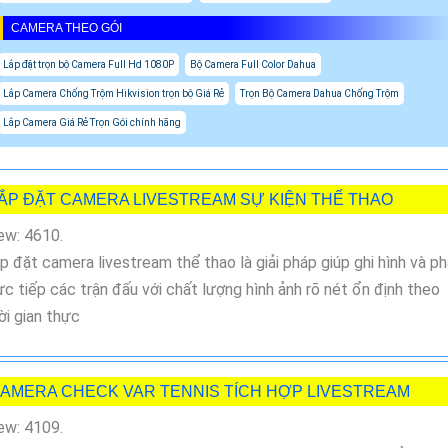
CAMERA THEO GÓI
Lắp đặt trọn bộ Camera Full Hd 1080P
Bộ Camera Full Color Dahua
Lắp Camera Chống Trộm Hikvision trọn bộ Giá Rẻ
Trọn Bộ Camera Dahua Chống Trộm
Lắp Camera Giá Rẻ Trọn Gói chính hãng
ẮP ĐẶT CAMERA LIVESTREAM SỰ KIỆN THỂ THAO
ew: 4610.
p đặt camera livestream thể thao là giải pháp giúp ghi hình và p
ực tiếp các trận đấu với chất lượng hình ảnh rõ nét ổn định theo
ời gian thực
AMERA CHECK VAR TENNIS TÍCH HỢP LIVESTREAM
ew: 4109.