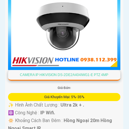
CAMERA IP HIKVISION DS-2DE2A404IWG1-E PTZ 4MP
Giá Bán:
Giá Khuyến Mại: 5%-35%
✨ Hình Ành Chất Lượng :
Ultra 2k + .
⚛️ Công Nghệ :
IP Wifi.
🔅 Khoảng Cách Ban Đêm :
Hồng Ngoại 20m Hồng
Ngoại Smart IR.