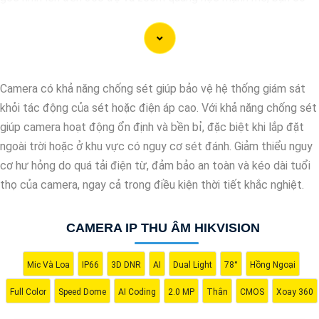
thể dễ dàng giám sát toàn bộ khu vực một cách chi tiết và
chính xác. Camera còn tích hợp nhiều tính năng thông minh như
nhận diện khuôn mặt, cảnh báo chuyển động và ghi hình chất
lượng cao, giúp bạn bảo vệ tài sản và người thân một cách hiệu
Camera có khả năng chống sét giúp bảo vệ hệ thống giám sát
quả. Với thiết kế chắc chắn và khả năng hoạt động ổn định,
khỏi tác động của sét hoặc điện áp cao. Với khả năng chống sét
Camera Speed Dome Giám Sát Toàn Cảnh đáng để bạn cân
giúp camera hoạt động ổn định và bền bỉ, đặc biệt khi lắp đặt
nhắc khi cần một giải pháp an ninh đáng tin cậy.
ngoài trời hoặc ở khu vực có nguy cơ sét đánh. Giảm thiểu nguy
cơ hư hỏng do quá tải điện từ, đảm bảo an toàn và kéo dài tuổi
thọ của camera, ngay cả trong điều kiện thời tiết khắc nghiệt.
CAMERA IP THU ÂM HIKVISION
Mic Và Loa
IP66
3D DNR
AI
Dual Light
78°
Hồng Ngoại
Full Color
Speed Dome
AI Coding
2.0 MP
Thân
CMOS
Xoay 360