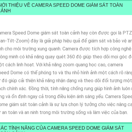
IỚI THIỆU VỀ CAMERA SPEED DOME GIÁM SÁT TOÀN
CẢNH
amera Speed Dome giám sát toàn cảnh hay còn được gọi là PTZ
an-Tilt-Zoom) đây là giải pháp hiệu quả để giám sát và bảo vệ a
nh cho môi trường xung quanh. Camera được tích hợp công nghệ
ông minh có khả năng quay quét 360 độ giúp theo dõi mọi góc đ
t cách linh hoạt. Với khả năng zoom quang học cao, camera
eed Dome có thể phóng to và thu nhỏ hình ảnh một cách rõ ràn
 đó giúp cải thiện khả năng nhận dạng và theo dõi đối tượng một
ch chính xác. Đồng thời, tính năng chống rung giúp hình ảnh luôn 
ng và ổn định ngay cả trong điều kiện ánh sáng yếu. Camera Spe
me giám sát toàn cảnh là sự lựa chọn lý tưởng cho việc nâng c
 an toàn và an ninh trong môi trường sống và làm việc của bạn.
ÁC TÍNH NĂNG CỦA CAMERA SPEED DOME GIÁM SÁT