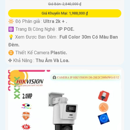
Giá Bán: 2,840,000 ₫
Giá Khuyến Mại: 1,988,000 ₫
🔆 Độ Phân giải :
Ultra 2k + .
⚛️ Trang Bị Công Nghệ :
IP POE.
💡 Xem Được Ban Đêm :
Full Color 30m Có Màu Ban
Ðêm.
♊ Thiết Kế Camera
Plastic.
️✤ Khả Năng :
Thu Âm Và Loa.