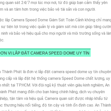
ng quan sát 24/7 mọi lúc mọi nơi, từ đó giúp bạn cảm thấy yên
m và an tâm hơn trong việc bảo vệ tài sản và con người.
iệc lắp Camera Speed Dome Giám Sát Toàn Cảnh không chỉ man
i sự tiện lợi trong việc quản lý và giám sát mà còn giúp tăng cườ
 ninh và bảo vệ hiệu quả cho mọi người và môi trường sống và là
ệc.
ƠN VỊ LẮP ĐẶT CAMERA SPEED DOME UY TÍN
 Thành Phát là đơn vị lắp đặt camera speed dome uy tín chuyê
ung cấp và lắp đặt hệ thống camera Speed Dome chất lượng, uy
n nhất tại TP.HCM. Với đội ngũ kỹ thuật viên giàu kinh nghiệm, An
ành Phát mang đến cho bạn hàng chính hãng, dịch vụ chuyên
hiệp, tận tâm và hiệu quả. Camera quan sát được nhập khẩu từ
c thương hiệu nổi tiếng, độ tin cậy và tính ổn định cao. An Thành