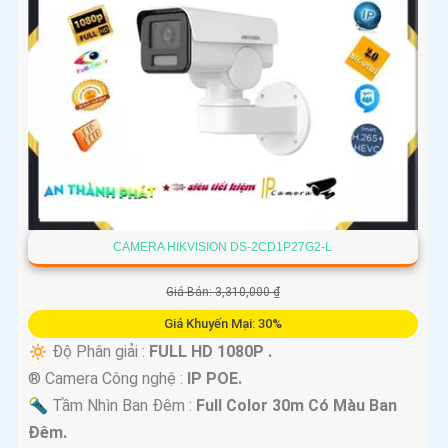
CAMERA HIKVISION DS-2CD1P27G2-L
Giá Bán: 3,310,000 ₫
Giá Khuyến Mại: 30%
🔅 Độ Phân giải :
FULL HD 1080P .
®️ Camera Công nghệ :
IP POE.
🔦 Tầm Nhìn Ban Đêm :
Full Color 30m Có Màu Ban
Ðêm.