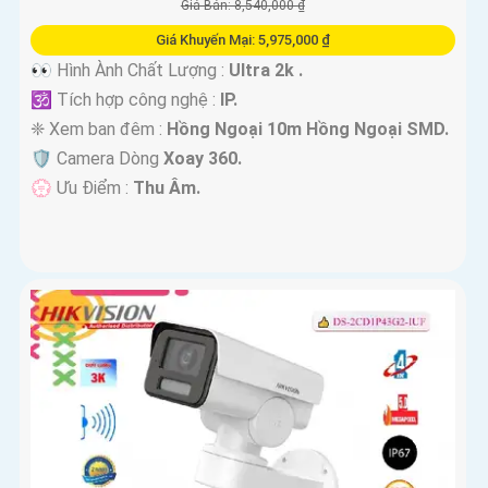
Giá Bán: 8,540,000 ₫
Giá Khuyến Mại: 5,975,000 ₫
👀 Hình Ành Chất Lượng :
Ultra 2k .
🕉️ Tích hợp công nghệ :
IP.
❈ Xem ban đêm :
Hồng Ngoại 10m Hồng Ngoại SMD.
🛡 Camera Dòng
Xoay 360.
️💮 Ưu Điểm :
Thu Âm.