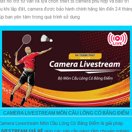
át hỗ trợ tư vấn và lựa chọn thiết bị camera phù hợp và bảo trì
u khi lắp đặt, camera được bảo hành chính hãng lên đến 24 thán
úp bạn yên tâm trong quá trình sử dụng.
CAMERA LIVESTREAM MÔN CẦU LÔNG CÓ BẢNG ĐIỂM
Camera Livestream Môn Cầu Lông Có Bảng Điểm là giải pháp
LIVESTREAM GIÁ RẺ
giúp các sân cầu nâng tầm chuyên nghiệp