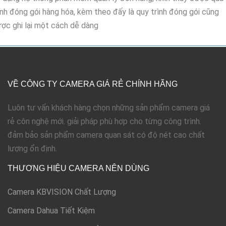
ình đóng gói hàng hóa, kèm theo đấy là quy trình đóng gói cũng
ợc ghi lại một cách dễ dàng
VỀ CÔNG TY CAMERA GIÁ RẺ CHÍNH HÃNG
Luôn tư vấn khách hàng chọn những sản phẩm camera giá
rẻ côn nghệ mới. giải pháp phù hợp cho từng công trình.
đảm bảo sản phẩm camera quan sát có độ nét cao chất
lượng ổn định.
THƯƠNG HIỆU CAMERA NÊN DÙNG
Camera KBVISION Chất Lượng
Camera Dahua Tiết Kiệm