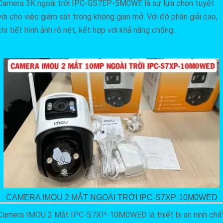
Camera 3K ngoài trời IPC-GS7EP-5M0WE là sự lựa chọn tuyệt
vời cho việc giám sát trong không gian mở. Với độ phân giải cao,
chi tiết hình ảnh rõ nét, kết hợp với khả năng chống...
CAMERA IMOU 2 MẮT NGOÀI TRỜI IPC-S7XP-10M0WED
Camera IMOU 2 Mắt IPC-S7XP-10M0WED là thiết bị an ninh chấ