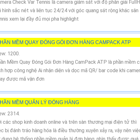
mera Check Var Tennis là camera giám sát với độ phân giải Full
i hình sắc nét và liên tục 24/24 với góc quang sát rộng khác sân
nnis xem lại đầy đủ mọi pha highlight
HẦN MỀM QUAY ĐÓNG GÓI ĐƠN HÀNG CAMPACK ATP
ew: 1200.
ần Mềm Quay Đóng Gói Đơn Hàng CamPack ATP là phần mềm c
ch hợp công nghệ Ai nhận diện và dọc mã QR/ bar code khi came
ay được mã vận đơn
HẦN MỀM QUẢN LÝ ĐÓNG HÀNG
ew: 2314.
i các shop kinh doanh online và trên sàn thương mại điện tử thì
ệc bị đánh tráo hàng hóa là điều thường xuyên xảy ra, vậy nên việ
 dụng hệ thống phần mềm quản lý đơn hàng, nhìn thấy được quá