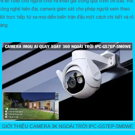
và an toàn cho người chơi và khán giả trong quá trình thi đấu. Với
công nghệ hiện đại, camera giám sát cho phép người xem theo
dõi trực tiếp từ xa mọi diễn biến trận đấu một cách chi tiết và rõ
ràng
GIỚI THIỆU CAMERA 3K NGOÀI TRỜI IPC-GS7EP-5M0WE