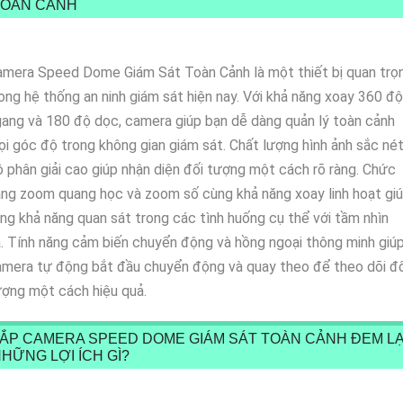
TOÀN CẢNH
amera Speed Dome Giám Sát Toàn Cảnh là một thiết bị quan trọ
ong hệ thống an ninh giám sát hiện nay. Với khả năng xoay 360 độ
ang và 180 độ dọc, camera giúp bạn dễ dàng quản lý toàn cảnh
i góc độ trong không gian giám sát. Chất lượng hình ảnh sắc nét
 phân giải cao giúp nhận diện đối tượng một cách rõ ràng. Chức
ng zoom quang học và zoom số cùng khả năng xoay linh hoạt gi
ng khả năng quan sát trong các tình huống cụ thể với tầm nhìn
.
Tính năng cảm biến chuyển động và hồng ngoại thông minh giú
mera tự động bắt đầu chuyển động và quay theo để theo dõi đố
ợng một cách hiệu quả.
ẮP CAMERA SPEED DOME GIÁM SÁT TOÀN CẢNH ĐEM LẠ
HỮNG LỢI ÍCH GÌ?