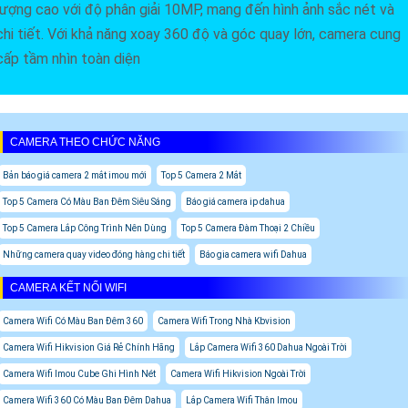
lượng cao với độ phân giải 10MP, mang đến hình ảnh sắc nét và
chi tiết. Với khả năng xoay 360 độ và góc quay lớn, camera cung
cấp tầm nhìn toàn diện
CAMERA THEO CHỨC NĂNG
Bản báo giá camera 2 mắt imou mới
Top 5 Camera 2 Mắt
Top 5 Camera Có Màu Ban Đêm Siêu Sáng
Báo giá camera ip dahua
Top 5 Camera Lắp Công Trình Nên Dùng
Top 5 Camera Đàm Thoại 2 Chiều
Những camera quay video đóng hàng chi tiết
Báo gia camera wifi Dahua
CAMERA KẾT NỐI WIFI
Camera Wifi Có Màu Ban Đêm 360
Camera Wifi Trong Nhà Kbvision
Camera Wifi Hikvision Giá Rẻ Chính Hãng
Lắp Camera Wifi 360 Dahua Ngoài Trời
Camera Wifi Imou Cube Ghi Hình Nét
Camera Wifi Hikvision Ngoài Trời
Camera Wifi 360 Có Màu Ban Đêm Dahua
Lắp Camera Wifi Thân Imou