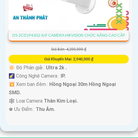
DS-2CD1P43G2-IUF CAMERA HIKVISION CHỨC NĂNG CAO CẤP
Giá Bán: 4,200,000 ₫
Giá Khuyến Mại: 2,940,000 ₫
🔅 Độ Phân giải :
Ultra 2k .
🌠 Công Nghệ Camera :
IP.
💥 Xem ban đêm :
Hồng Ngoại 30m Hồng Ngoại
SMD.
🕸️ Loại Camera
Thân Kim Loại.
️♚ Ưu Điểm :
Thu Âm.