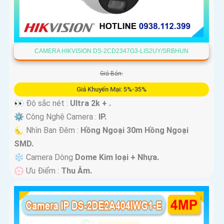
CAMERA HIKVISION DS-2CD2347G3-LIS2UY/SRBHUN
Giá Bán:
Giá Khuyến Mại: 5%-35%
👀 Độ sắc nét :
Ultra 2k + .
⚙ Công Nghệ Camera :
IP.
🌜 Nhìn Ban Đêm :
Hồng Ngoại 30m Hồng Ngoại
SMD.
❄ Camera Dòng
Dome Kim loại + Nhựa.
️💮 Ưu Điểm :
Thu Âm.