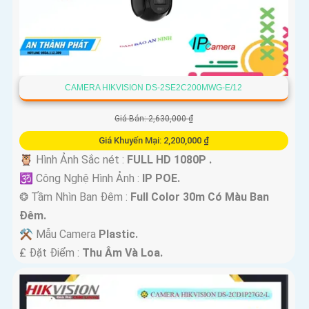
CAMERA HIKVISION DS-2SE2C200MWG-E/12
Giá Bán: 2,630,000 ₫
Giá Khuyến Mại: 2,200,000 ₫
🦉 Hình Ảnh Sắc nét :
FULL HD 1080P .
🕉️ Công Nghệ Hình Ảnh :
IP POE.
❂ Tầm Nhìn Ban Đêm :
Full Color 30m Có Màu Ban
Ðêm.
⚒ Mẫu Camera
Plastic.
️₤ Đặt Điểm :
Thu Âm Và Loa.