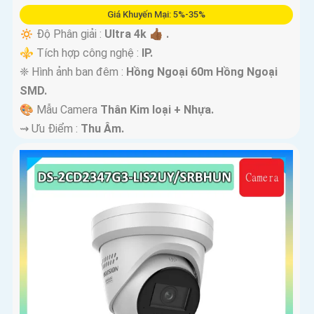
Giá Khuyến Mại: 5%-35%
🔅 Độ Phân giải :
Ultra 4k 👍🏾 .
⚜️ Tích hợp công nghệ :
IP.
❈ Hình ảnh ban đêm :
Hồng Ngoại 60m Hồng Ngoại
SMD.
🎨 Mẫu Camera
Thân Kim loại + Nhựa.
️⇝ Ưu Điểm :
Thu Âm.