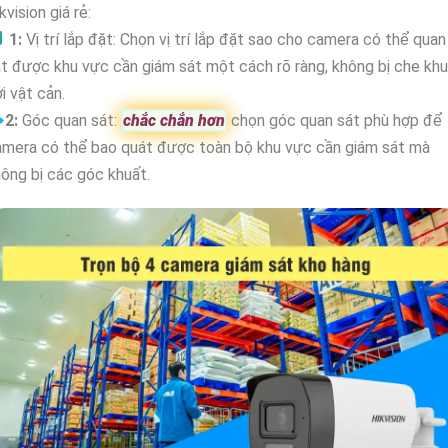
kvision giá rẻ:

1:
Vị trí lắp đặt: Chọn vị trí lắp đặt sao cho camera có thể quan
t được khu vực cần giám sát một cách rõ ràng, không bị che kh
i vật cản.

2:
Góc quan sát:
chắc chắn hơn
chọn góc quan sát phù hợp để
amera có thể bao quát được toàn bộ khu vực cần giám sát mà
ông bị các góc khuất.