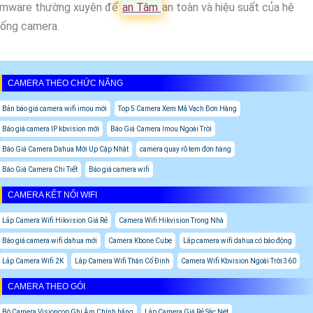
irmware thường xuyên để
an Tâm
an toàn và hiệu suất của hệ
hống camera.
CAMERA THEO CHỨC NĂNG
Bản báo giá camera wifi imou mới
Top 5 Camera Xem Mã Vạch Đơn Hàng
Báo giá camera IP kbvision mới
Báo Giá Camera Imou Ngoài Trời
Báo Giá Camera Dahua Mới Up Cập Nhật
camera quay rõ tem đơn hàng
Báo Giá Camera Chi Tiết
Báo giá camera wifi
CAMERA KẾT NỐI WIFI
Lắp Camera Wifi Hikvision Giá Rẻ
Camera Wifi Hikvision Trong Nhà
Báo giá camera wifi dahua mới
Camera Kbone Cube
Lắp camera wifi dahua có báo động
Lắp Camera Wifi 2K
Lắp Camera Wifi Thân Cố Định
Camera Wifi Kbvision Ngoài Trời 360
CAMERA THEO GÓI
Bộ Camera Visioncop Ghi Âm Chính hãng
Lắp Camera Giá Rẻ Sắc Nét