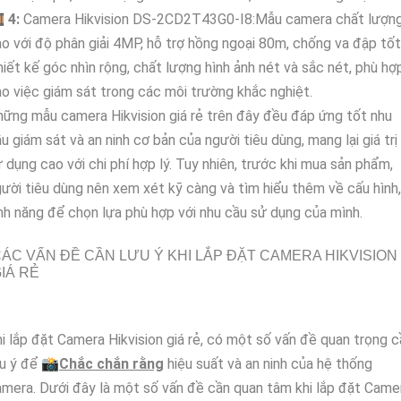

4:
Camera Hikvision DS-2CD2T43G0-I8:Mẫu camera chất lượn
o với độ phân giải 4MP, hỗ trợ hồng ngoại 80m, chống va đập tốt
iết kế góc nhìn rộng, chất lượng hình ảnh nét và sắc nét, phù hợ
o việc giám sát trong các môi trường khắc nghiệt.
ững mẫu camera Hikvision giá rẻ trên đây đều đáp ứng tốt nhu
u giám sát và an ninh cơ bản của người tiêu dùng, mang lại giá trị
 dụng cao với chi phí hợp lý. Tuy nhiên, trước khi mua sản phẩm,
ười tiêu dùng nên xem xét kỹ càng và tìm hiểu thêm về cấu hình,
nh năng để chọn lựa phù hợp với nhu cầu sử dụng của mình.
ÁC VẤN ĐỀ CẦN LƯU Ý KHI LẮP ĐẶT CAMERA HIKVISION
IÁ RẺ
i lắp đặt Camera Hikvision giá rẻ, có một số vấn đề quan trọng c
u ý để 📸
Chắc chắn rằng
hiệu suất và an ninh của hệ thống
mera. Dưới đây là một số vấn đề cần quan tâm khi lắp đặt Came