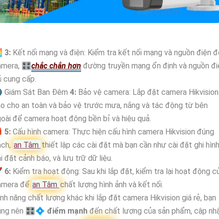

3:
Kết nối mạng và điện: Kiểm tra kết nối mạng và nguồn điện 
amera, 🎛
chắc chắn hơn
đường truyền mạng ổn định và nguồn đi
 cung cấp.
 Giám Sát Ban Đêm
4:
Bảo vệ camera: Lắp đặt camera Hikvision
o cho an toàn và bảo vệ trước mưa, nắng và tác động từ bên
oài để camera hoạt động bền bỉ và hiệu quả.

5:
Cấu hình camera: Thực hiện cấu hình camera Hikvision đúng
ách,
an Tâm
thiết lập các cài đặt mà bạn cần như cài đặt ghi hình
i đặt cảnh báo, và lưu trữ dữ liệu.
🚀
6:
Kiểm tra hoạt động: Sau khi lắp đặt, kiểm tra lại hoạt động c
amera để
an Tâm
chất lượng hình ảnh và kết nối.
nh năng chất lượng khác khi lắp đặt camera Hikvision giá rẻ, bạn
ũng nên 🎛
💠 điểm mạnh
đến chất lượng của sản phẩm, cập nh