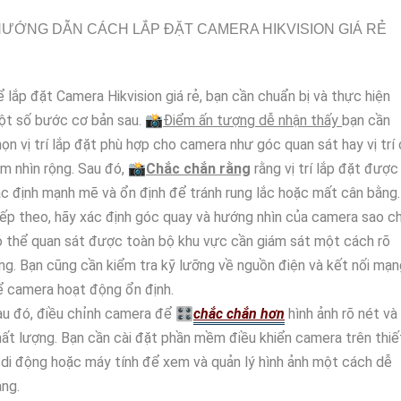
ƯỚNG DẪN CÁCH LẮP ĐẶT CAMERA HIKVISION GIÁ RẺ
 lắp đặt Camera Hikvision giá rẻ, bạn cần chuẩn bị và thực hiện
ột số bước cơ bản sau. 📸
Điểm ấn tượng dễ nhận thấy
bạn cần
ọn vị trí lắp đặt phù hợp cho camera như góc quan sát hay vị trí
m nhìn rộng. Sau đó, 📸
Chắc chắn rằng
rằng vị trí lắp đặt được
c định mạnh mẽ và ổn định để tránh rung lắc hoặc mất cân bằng.
ếp theo, hãy xác định góc quay và hướng nhìn của camera sao c
 thể quan sát được toàn bộ khu vực cần giám sát một cách rõ
ng. Bạn cũng cần kiểm tra kỹ lưỡng về nguồn điện và kết nối mạn
 camera hoạt động ổn định.
u đó, điều chỉnh camera để 🎛
chắc chắn hơn
hình ảnh rõ nét và
ất lượng. Bạn cần cài đặt phần mềm điều khiển camera trên thiế
 di động hoặc máy tính để xem và quản lý hình ảnh một cách dễ
ng.