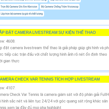
Trọn Bộ Camera Ghi Âm Kbvision
Bộ Camera Chống Trộm Visioncop
Lắp trọn bộ camera Ip giá rẻ chất lượng
ẮP ĐẶT CAMERA LIVESTREAM SỰ KIỆN THỂ THAO
ew: 4608.
p đặt camera livestream thể thao là giải pháp giúp ghi hình và p
ực tiếp các trận đấu với chất lượng hình ảnh rõ nét ổn định theo
ời gian thực
AMERA CHECK VAR TENNIS TÍCH HỢP LIVESTREAM
ew: 4107.
mera Check Var Tennis là camera giám sát với độ phân giải Full
i hình sắc nét và liên tục 24/24 với góc quang sát rộng khác sân
nnis xem lại đầy đủ mọi pha highlight