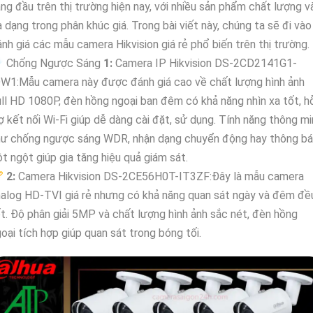
ng đầu trên thị trường hiện nay, với nhiều sản phẩm chất lượng v
 dạng trong phân khúc giá. Trong bài viết này, chúng ta sẽ đi vào
nh giá các mẫu camera Hikvision giá rẻ phổ biến trên thị trường.
️ Chống Ngược Sáng
1:
Camera IP Hikvision DS-2CD2141G1-
DW1:Mẫu camera này được đánh giá cao về chất lượng hình ảnh
ll HD 1080P, đèn hồng ngoại ban đêm có khả năng nhìn xa tốt, h
ợ kết nối Wi-Fi giúp dễ dàng cài đặt, sử dụng. Tính năng thông m
hư chống ngược sáng WDR, nhận dạng chuyển động hay thông b
t ngột giúp gia tăng hiệu quả giám sát.
🏆
2:
Camera Hikvision DS-2CE56H0T-IT3ZF:Đây là mẫu camera
alog HD-TVI giá rẻ nhưng có khả năng quan sát ngày và đêm đề
t. Độ phân giải 5MP và chất lượng hình ảnh sắc nét, đèn hồng
oại tích hợp giúp quan sát trong bóng tối.