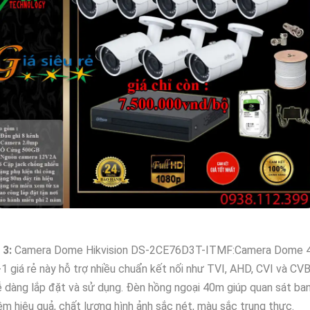
↻
3:
Camera Dome Hikvision DS-2CE76D3T-ITMF:Camera Dome 
-1 giá rẻ này hỗ trợ nhiều chuẩn kết nối như TVI, AHD, CVI và CV
 dàng lắp đặt và sử dụng. Đèn hồng ngoại 40m giúp quan sát ba
m hiệu quả, chất lượng hình ảnh sắc nét, màu sắc trung thực.