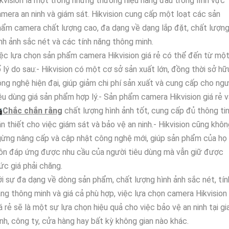
kvision là một trong những thương hiệu hàng đầu trong lĩnh vực
mera an ninh và giám sát. Hikvision cung cấp một loạt các sản
ẩm camera chất lượng cao, đa dạng về dạng lắp đặt, chất lượn
'
nh ảnh sắc nét và các tính năng thông minh.
ệc lựa chọn sản phẩm camera Hikvision giá rẻ có thể đến từ mộ
 lý do sau:- Hikvision có một cơ sở sản xuất lớn, đồng thời sở hữ
ng nghệ hiện đại, giúp giảm chi phí sản xuất và cung cấp cho ngư
êu dùng giá sản phẩm hợp lý.- Sản phẩm camera Hikvision giá rẻ 

Chắc chắn rằng
chất lượng hình ảnh tốt, cung cấp đủ thông ti
n thiết cho việc giám sát và bảo vệ an ninh.- Hikvision cũng khô
ừng nâng cấp và cập nhật công nghệ mới, giúp sản phẩm của họ
ôn đáp ứng được nhu cầu của người tiêu dùng mà vẫn giữ được
c giá phải chăng.
i sự đa dạng về dòng sản phẩm, chất lượng hình ảnh sắc nét, tín
ng thông minh và giá cả phù hợp, việc lựa chọn camera Hikvision
á rẻ sẽ là một sự lựa chọn hiệu quả cho việc bảo vệ an ninh tại gi
nh, công ty, cửa hàng hay bất kỳ không gian nào khác.