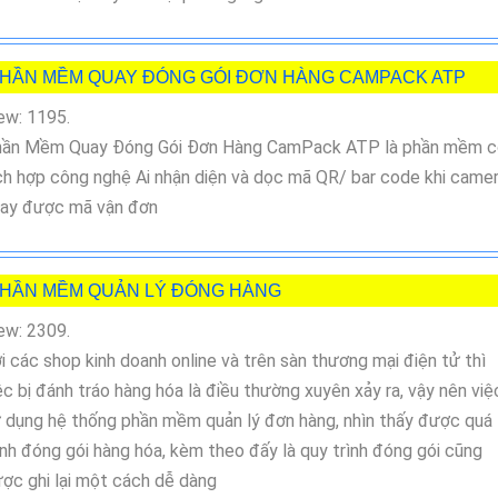
HẦN MỀM QUAY ĐÓNG GÓI ĐƠN HÀNG CAMPACK ATP
ew: 1195.
ần Mềm Quay Đóng Gói Đơn Hàng CamPack ATP là phần mềm c
ch hợp công nghệ Ai nhận diện và dọc mã QR/ bar code khi came
ay được mã vận đơn
HẦN MỀM QUẢN LÝ ĐÓNG HÀNG
ew: 2309.
i các shop kinh doanh online và trên sàn thương mại điện tử thì
ệc bị đánh tráo hàng hóa là điều thường xuyên xảy ra, vậy nên việ
 dụng hệ thống phần mềm quản lý đơn hàng, nhìn thấy được quá
ình đóng gói hàng hóa, kèm theo đấy là quy trình đóng gói cũng
ợc ghi lại một cách dễ dàng