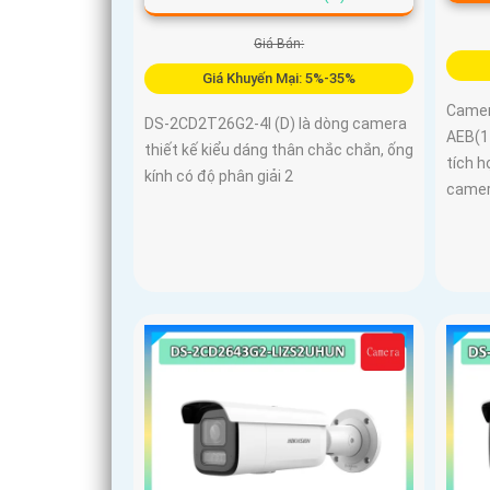
Giá Bán:
Giá Khuyến Mại: 5%-35%
Camer
DS-2CD2T26G2-4I (D) là dòng camera
AEB(1
thiết kế kiểu dáng thân chắc chắn, ống
tích 
kính có độ phân giải 2
came