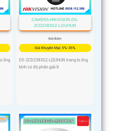
CAMERA HIKVISION DS-
2CD2383G2-LI2UHUN
Giá Bán:
Giá Khuyến Mại: 5%-35%
ị ống
DS-2CD2383G2-LI2UHUN trang bị ống
kính có độ phân giải 8