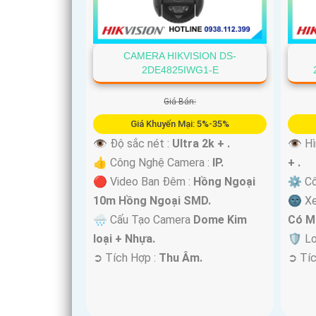
CAMERA HIKVISION DS-
2DE4825IWG1-E
Giá Bán:
Giá Khuyến Mại: 5%-35%
👁 Độ sắc nét :
Ultra 2k + .
👁 Hì
👍 Công Nghệ Camera :
IP.
+ .
🔴 Video Ban Đêm :
Hồng Ngoại
⚙ Cô
10m Hồng Ngoại SMD.
🌚 X
🌧️ Cấu Tạo Camera
Dome Kim
Có M
loại + Nhựa.
🛡 L
️➲ Tích Hợp :
Thu Âm.
️➲ Tí