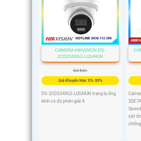
CAMERA HIKVISION DS-
CAM
2CD2343G2-LI2UHUN
Giá Bán:
Giá Khuyến Mại: 5%-35%
DS-2CD2343G2-LI2UHUN trang bị ống
Camer
kính có độ phân giải 4
2DE7A
Speed
sát ổn
chống