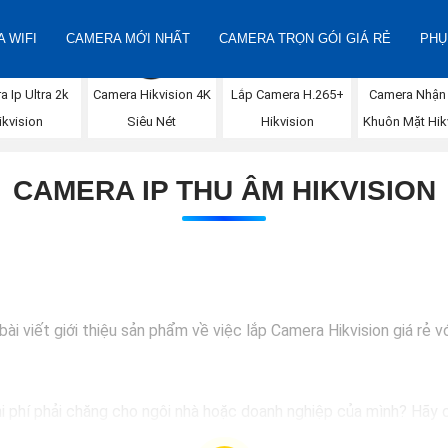
 WIFI
CAMERA MỚI NHẤT
CAMERA TRỌN GÓI GIÁ RẺ
PHỤ
Camera Nhận
 Ip Ultra 2k
Camera Hikvision 4K
Lắp Camera H.265+
Khuôn Mặt Hik
ikvision
Siêu Nét
Hikvision
CAMERA IP THU ÂM HIKVISION
i viết giới thiệu sản phẩm về việc lắp Camera Hikvision giá rẻ vớ
hi phí phải chăng cho ngôi nhà hoặc doanh nghiệp của mình? Hãy c
ượng hình ảnh sắc nét và giá cả phải chăng, Camera Hikvision là s