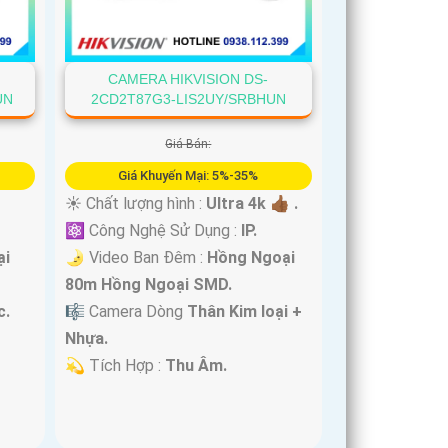
CAMERA HIKVISION DS-
UN
2CD2T87G3-LIS2UY/SRBHUN
Giá Bán:
Giá Khuyến Mại: 5%-35%
☀️ Chất lượng hình :
Ultra 4k 👍🏾 .
⚛️ Công Nghệ Sử Dụng :
IP.
ại
🌛 Video Ban Đêm :
Hồng Ngoại
80m Hồng Ngoại SMD.
c.
🎼️ Camera Dòng
Thân Kim loại +
Nhựa.
️💫 Tích Hợp :
Thu Âm.