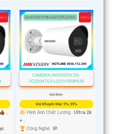
CAMERA HIKVISION DS-
N
2CD2047G3-LI2UY/SRBHUN
Giá Bán:
Giá Khuyến Mại: 5%-35%
🏾 .
🔆 Hình Ành Chất Lượng :
Ultra 2k
+ .
ại
🏆 Công Nghệ :
IP.