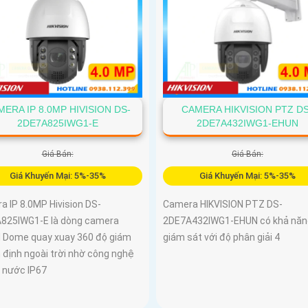
ERA IP 8.0MP HIVISION DS-
CAMERA HIKVISION PTZ DS
2DE7A825IWG1-E
2DE7A432IWG1-EHUN
Giá Bán:
Giá Bán:
Giá Khuyến Mại: 5%-35%
Giá Khuyến Mại: 5%-35%
a IP 8.0MP Hivision DS-
Camera HIKVISION PTZ DS-
825IWG1-E là dòng camera
2DE7A432IWG1-EHUN có khả năn
 Dome quay xuay 360 độ giám
giám sát với độ phân giải 4
 định ngoài trời nhờ công nghệ
 nước IP67