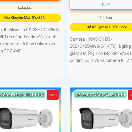
KÉP
Giá Bán:
Giá Khuyến Mại: 5%-35%
Giá Bán:
Giá Khuyến Mại: 5%-35%
a IP Hikvision DS-2SE7C432MW-
4F1) là dòng TandemVu 7 inch
Camera HIKVISION DS-
hợp camera cố định ColorVu và
2SE4C425MWG-E/14(F0) là giải 
ra PTZ 4MP
giám sát ống kính kép kết hợp c
cố định ColorVu và camera PTZ