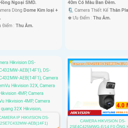
Hồng Ngoại SMD.
40m Có Màu Ban Ðêm.
mera Dòng
Dome Kim loại +
🗜️ Camera Thiết Kế
Thân Pla
.
️♚ Ưu Điểm :
Thu Âm.
u Điểm :
Thu Âm.
CAMERA IP HIKVISION DS-
CAMERA HIKVISION DS-
2SE7C432MW-AEB(14F1)
2SE4C425MWG-E/14 F0 ỐNG 