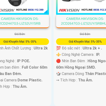
CAMERA HIKVISION DS-
CAMERA HIKVISION DS-
2CD2H47G3-LIZS2UY/SRB
2CD2647G3-LIZS2UY/SRBH
Giá Bán:
Giá Bán:
Giá Khuyến Mại: 5%-35%
Giá Khuyến Mại: 5%-35%
nh Ành Chất Lượng :
Ultra 2k
💯 Độ sắc nét :
Ultra 2k + .
⚜️ Công Nghệ Camera :
IP.
ng Nghệ :
IP POE.
🔴 Nhìn Ban Đêm :
Hồng Ngo
em ban đêm :
Full Color 60m
60m Hồng Ngoại SMD.
àu Ban Ðêm.
🎲 Camera Dòng
Thân Plasti
oại Camera
Dome Plastic.
️⇝ Tích Hợp :
Thu Âm.
ch Hợp :
Thu Âm.