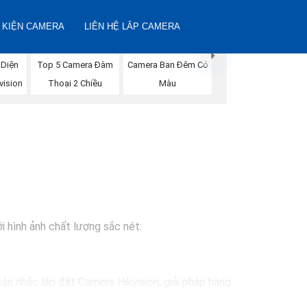
 KIỆN CAMERA
LIÊN HỆ LẮP CAMERA
 Diện
Top 5 Camera Đàm
Camera Ban Đêm Có
vision
Thoại 2 Chiều
Màu
i hình ảnh chất lượng sắc nét:
ân nhắc lắp đặt Camera Hikvision, giải pháp hàng
ự lựa chọn lý tưởng cho việc bảo vệ tài sản và an