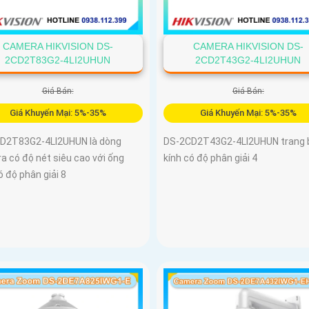
CAMERA HIKVISION DS-
CAMERA HIKVISION DS-
2CD2T83G2-4LI2UHUN
2CD2T43G2-4LI2UHUN
Giá Bán:
Giá Bán:
Giá Khuyến Mại: 5%-35%
Giá Khuyến Mại: 5%-35%
D2T83G2-4LI2UHUN là dòng
DS-2CD2T43G2-4LI2UHUN trang b
a có độ nét siêu cao với ống
kính có độ phân giải 4
ó độ phân giải 8