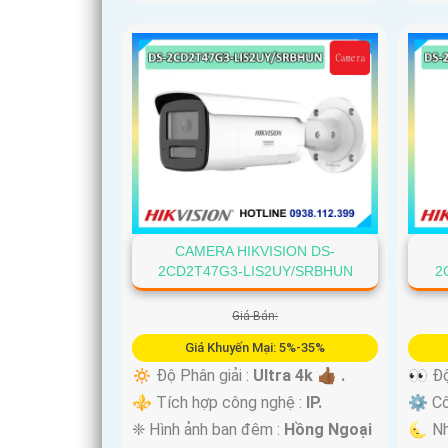
'
CAMERA HIKVISION DS-
2CD2T47G3-LIS2UY/SRBHUN
2
Giá Bán:
Giá Khuyến Mại: 5%-35%
🔅 Độ Phân giải :
Ultra 4k 👍🏾 .
👀 Độ
⚜️ Tích hợp công nghệ :
IP.
⚙ Cô
❈ Hình ảnh ban đêm :
Hồng Ngoại
🌜 Nh