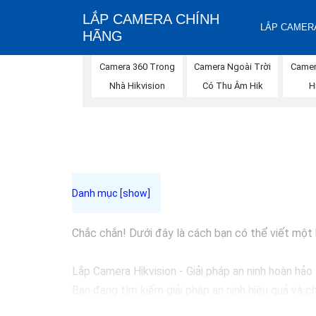
LẮP CAMERA CHÍNH
LẮP CAMERA
HÃNG
Camera 360 Trong
Camera Ngoài Trời
Camera
Nhà Hikvision
Có Thu Âm Hik
H
Chắc chắn! Dưới đây là cách bạn có thể viết một bà
Lắp Camera Hikvision - Giải pháp an ninh hoàn hảo
Bạn đang tìm kiếm giải pháp an ninh hiệu quả và c
đầu trong lĩnh vực an ninh và giám sát. Với chất l