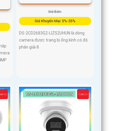
Giá Bán:
Giá Khuyến Mại: 5%-35%
DS-2CD2683G2-LIZS2UHUN là dòng
camera được trang bị ống kính có độ
pháp
phân giải 8
amera
 4MP