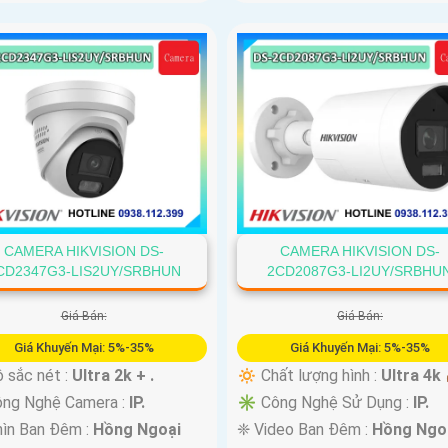
CAMERA HIKVISION DS-
CAMERA HIKVISION DS-
CD2347G3-LIS2UY/SRBHUN
2CD2087G3-LI2UY/SRBHU
Giá Bán:
Giá Bán:
Giá Khuyến Mại: 5%-35%
Giá Khuyến Mại: 5%-35%
 sắc nét :
Ultra 2k + .
🔅 Chất lượng hình :
Ultra 4k 
ng Nghệ Camera :
IP.
✳️ Công Nghệ Sử Dụng :
IP.
ìn Ban Đêm :
Hồng Ngoại
❈ Video Ban Đêm :
Hồng Ngo