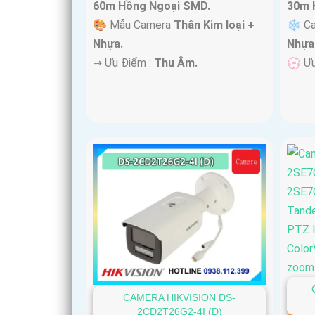
60m Hồng Ngoại SMD.
30m 
🎨 Mẫu Camera
Thân Kim loại +
❄ Ca
Nhựa.
Nhựa
️⇝ Ưu Điểm :
Thu Âm.
️💮 Ư
CAMERA HIKVISION DS-
2CD2T26G2-4I (D)