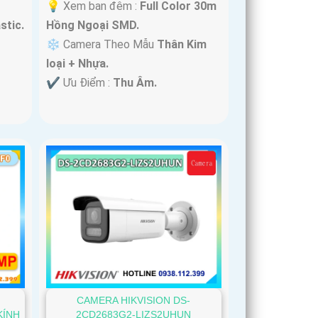
💡 Xem ban đêm :
Full Color 30m
stic.
Hồng Ngoại SMD.
❄ Camera Theo Mẫu
Thân Kim
loại + Nhựa.
️✔️ Ưu Điểm :
Thu Âm.
CAMERA HIKVISION DS-
KÍNH
2CD2683G2-LIZS2UHUN