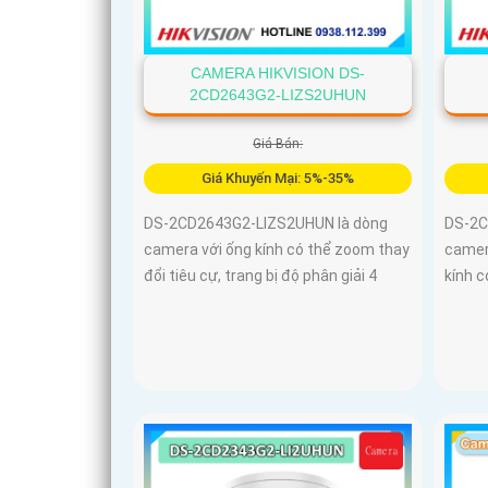
CAMERA HIKVISION DS-
2CD2643G2-LIZS2UHUN
Giá Bán:
Giá Khuyến Mại: 5%-35%
DS-2CD2643G2-LIZS2UHUN là dòng
DS-2C
camera với ống kính có thể zoom thay
camer
đổi tiêu cự, trang bị độ phân giải 4
kính c