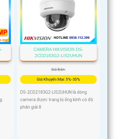
-
CAMERA HIKVISION DS-
2CD2183G2-LIS2UHUN
Giá Bán:
Giá Khuyến Mại: 5%-35%
DS-2CD2183G2-LIS2UHUN là dòng
g
camera được trang bị ống kính có độ
phân giải 8