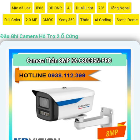
Mic Và Loa
IP66
3D DNR
AI
Dual Light
78°
Hồng Ngoại
Full Color
2.0 MP
CMOS
Xoay 360
Thân
AI Coding
Speed Dome
Đầu Ghi Camera Hỗ Trợ 2 Ổ Cứng
'