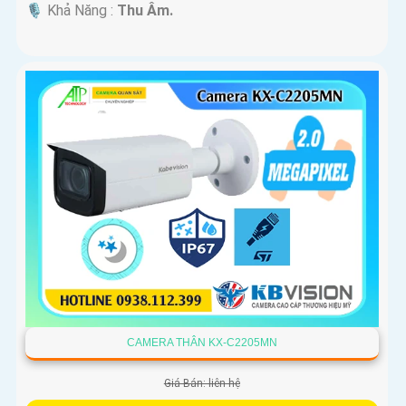
️🎙 Khả Năng :
Thu Âm.
CAMERA THÂN KX-C2205MN
Giá Bán: liên hệ