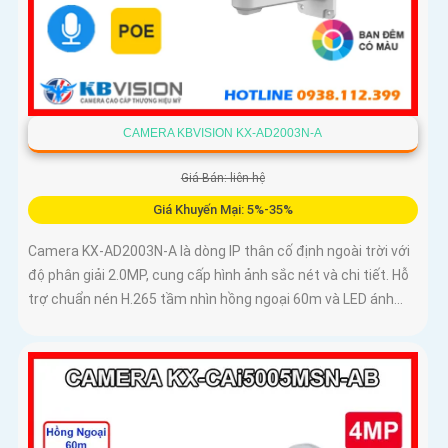
CAMERA KBVISION KX-AD2003N-A
Giá Bán: liên hệ
Giá Khuyến Mại: 5%-35%
Camera KX-AD2003N-A là dòng IP thân cố định ngoài trời với
độ phân giải 2.0MP, cung cấp hình ảnh sắc nét và chi tiết. Hỗ
trợ chuẩn nén H.265 tầm nhìn hồng ngoại 60m và LED ánh...