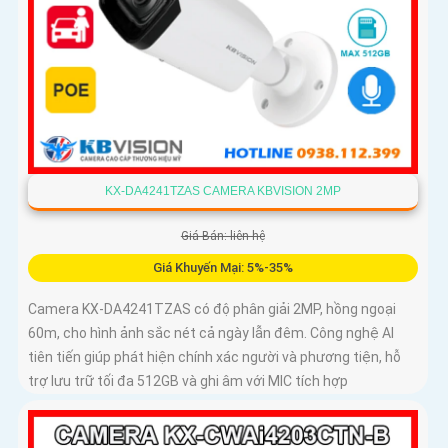
KX-DA4241TZAS CAMERA KBVISION 2MP
Giá Bán: liên hệ
Giá Khuyến Mại: 5%-35%
Camera KX-DA4241TZAS có độ phân giải 2MP, hồng ngoại
60m, cho hình ảnh sắc nét cả ngày lẫn đêm. Công nghệ AI
tiên tiến giúp phát hiện chính xác người và phương tiện, hỗ
trợ lưu trữ tối đa 512GB và ghi âm với MIC tích hợp