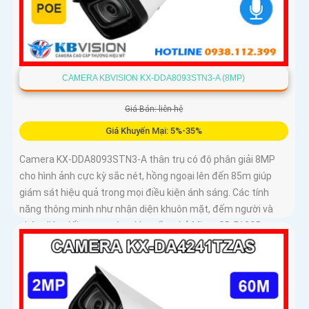
CAMERA KBVISION KX-DDA8093STN3-A (8MP)
Giá Bán: liên hệ
Giá Khuyến Mại: 5%-35%
Camera KX-DDA8093STN3-A thân trụ có độ phân giải 8MP
cho hình ảnh cực kỳ sắc nét, hồng ngoại lên đến 85m giúp
giám sát hiệu quả trong mọi điều kiện ánh sáng. Các tính
năng thông minh như nhận diện khuôn mặt, đếm người và
nhận diện đối tượng cùng khe cắm thẻ Micro SD 512GB
mang lại sự tiện lợi tối đa được bảo vệ với chuẩn IP67, IK10
và hỗ trợ PoE, camera đảm bảo hoạt động ổn định