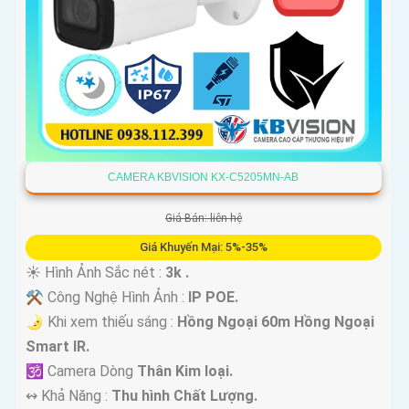
CAMERA KBVISION KX-C5205MN-AB
Giá Bán: liên hệ
Giá Khuyến Mại: 5%-35%
☀️ Hình Ảnh Sắc nét :
3k .
⚒ Công Nghệ Hình Ảnh :
IP POE.
🌛 Khi xem thiếu sáng :
Hồng Ngoại 60m Hồng Ngoại
Smart IR.
🕉️ Camera Dòng
Thân Kim loại.
️↭ Khả Năng :
Thu hình Chất Lượng.