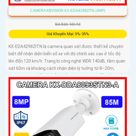
CAMERA KBVISION KX-EDA4298ZITN (4MP)
Giá Bán: liên hệ
Giá Khuyến Mại: 5%-35%
KX-EDA4298ZITN là camera quan sát được thiết kế chuyên
biệt để nhận diện biển số xe với độ chính xác cao ở tốc độ
lên đến 120 km/h. Trang bị công nghệ WDR 140dB, tầm quan
sát 60m và khoảng cách nhận diện lý tưởng từ 8–20m,
camera mang đến hình ảnh sắc nét trong mọi điều kiện ánh
sáng