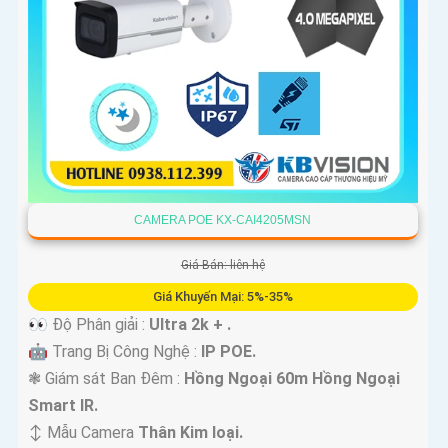
CAMERA POE KX-CAI4205MSN
Giá Bán: liên hệ
Giá Khuyến Mại: 5%-35%
👀 Độ Phân giải :
Ultra 2k + .
🤖️ Trang Bị Công Nghệ :
IP POE.
❃ Giám sát Ban Đêm :
Hồng Ngoại 60m Hồng Ngoại
Smart IR.
↕️ Mẫu Camera
Thân Kim loại.