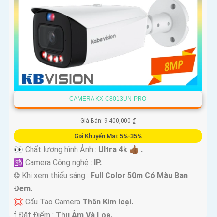
CAMERA KX-C8013UN-PRO
Giá Bán: 9,400,000 ₫
Giá Khuyến Mại: 5%-35%
👀 Chất lượng hình Ảnh :
Ultra 4k 👍🏾 .
🕉️ Camera Công nghệ :
IP.
❂ Khi xem thiếu sáng :
Full Color 50m Có Màu Ban
Ðêm.
💢 Cấu Tạo Camera
Thân Kim loại.
️ƒ Đặt Điểm :
Thu Âm Và Loa.