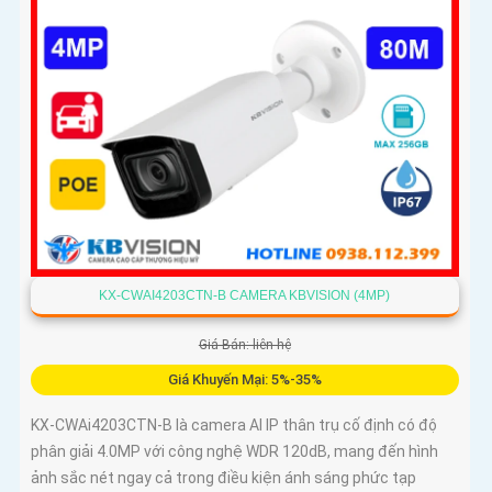
KX-CWAI4203CTN-B CAMERA KBVISION (4MP)
Giá Bán: liên hệ
Giá Khuyến Mại: 5%-35%
KX-CWAi4203CTN-B là camera AI IP thân trụ cố định có độ
phân giải 4.0MP với công nghệ WDR 120dB, mang đến hình
ảnh sắc nét ngay cả trong điều kiện ánh sáng phức tạp