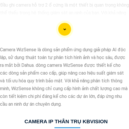
Đầu ghi camera hỗ trợ 2 ổ cứng là một thiết bị quan trọng không
thể thiếu trong hệ thống giám sát an ninh của bạn. Với khả năng
lưu trữ hình ảnh và video từ nhiều camera cùng một lúc, đầu ghi
này giúp bạn quản lý và theo dõi các hoạt động trong và ngoài
nhà một cách hiệu quả.
Công nghệ mới nhất được áp dụng vào đầu ghi camera này giúp
Camera WizSense là dòng sản phẩm ứng dụng giải pháp AI độc
nó hoạt động mạnh mẽ và ổn định. Khả năng hỗ trợ 2 ổ cứng cho
lập, sử dụng thuật toán tự phân tích hình ảnh và học sâu, được
phép bạn mở rộng không gian lưu trữ mà không cần lo lắng về
ra mắt bởi Dahua. dòng camera WizSense được thiết kế cho
việc ghi đè dữ liệu quan trọng.
các dòng sản phẩm cao cấp, giúp nâng cao hiệu suất giám sát
Nếu bạn đang tìm kiếm một giải pháp giám sát an ninh thông
và tối ưu hóa quy trình bảo mật. Với khả năng phân tích thông
minh và tiện lợi, đầu ghi camera hỗ trợ 2 ổ cứng công nghệ phù
minh, WizSense không chỉ cung cấp hình ảnh chất lượng cao mà
hợp sẽ là sự lựa chọn hoàn hảo cho nhu cầu của bạn. Hãy đầu tư
còn tiết kiệm chi phí đáng kể cho các dự án lớn, đáp ứng nhu
vào sản phẩm này để bảo vệ và giám sát nhà ở, cửa hàng hoặc
cầu an ninh dự án chuyên dụng.
văn phòng của bạn một cách chuyên nghiệp và hiệu quả nhất.
CAMERA IP THÂN TRỤ KBVISION