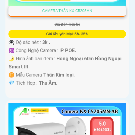
CAMERA THÂN KX-C5205MN
Giá Bán: liên hệ
Giá Khuyến Mại: 5%-35%
👁️‍🗨 Độ sắc nét :
3k .
🕉️ Công Nghệ Camera :
IP POE.
🌛 Hình ảnh ban đêm :
Hồng Ngoại 60m Hồng Ngoại
Smart IR.
♊ Mẫu Camera
Thân Kim loại.
️💎 Tích Hợp :
Thu Âm.