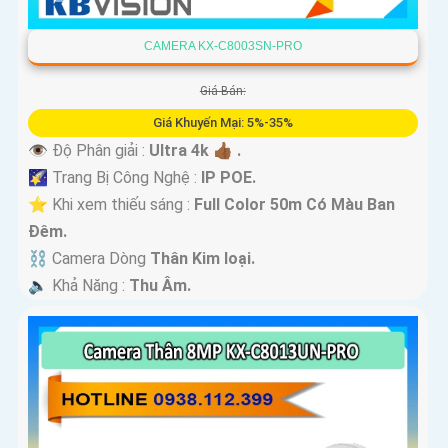
CAMERA KX-C8003SN-PRO
Giá Bán:
Giá Khuyến Mại: 5%-35%
👁 Độ Phân giải :
Ultra 4k 👍🏾 .
🌠 Trang Bị Công Nghệ :
IP POE.
⭐ Khi xem thiếu sáng :
Full Color 50m Có Màu Ban
Ðêm.
⛓ Camera Dòng
Thân Kim loại.
️🔈 Khả Năng :
Thu Âm.