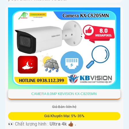
CAMERA 8.0MP KBVISION KX-C8205MN
Giá Bán: liên hệ
Giá Khuyến Mại: 5%-35%
👀 Chất lượng hình :
Ultra 4k 👍🏾 .