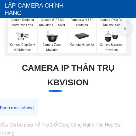
LẮP CAMERA CHÍNH
HÃNG
Camera Wifi 360
Camera Kbvision
Camera Wifi 360
Camera IP Có Ghi
Kbvision
Motorized Lens
Kbvision Full Color
Âm Kbvision
Camera Chip Sony
Camera Zoom
Camera Hilook Ai
Camera Speedom
NIR KBvision
Kbvision
Kbvision
CAMERA IP THÂN TRỤ
KBVISION
Đầu Ghi Camera Hỗ Trợ 2 Ổ Cứng Công Nghệ Phù Hợp Sư
Hướng