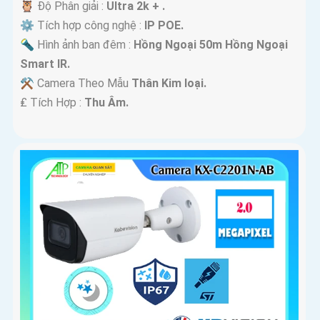
🦉 Độ Phân giải :
Ultra 2k + .
⚙ Tích hợp công nghệ :
IP POE.
🔦 Hình ảnh ban đêm :
Hồng Ngoại 50m Hồng Ngoại
Smart IR.
⚒ Camera Theo Mẫu
Thân Kim loại.
️₤ Tích Hợp :
Thu Âm.