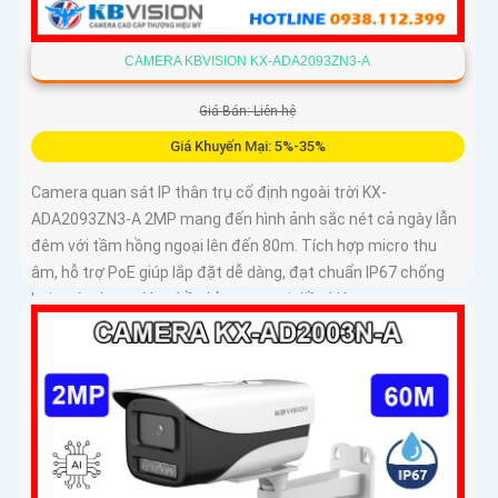
CAMERA KBVISION KX-ADA2093ZN3-A
Giá Bán: Liên hệ
Giá Khuyến Mại: 5%-35%
Camera quan sát IP thân trụ cố định ngoài trời KX-
ADA2093ZN3-A 2MP mang đến hình ảnh sắc nét cả ngày lẫn
đêm với tầm hồng ngoại lên đến 80m. Tích hợp micro thu
âm, hỗ trợ PoE giúp lắp đặt dễ dàng, đạt chuẩn IP67 chống
bụi nước, hoạt động bền bỉ trong mọi điều kiện