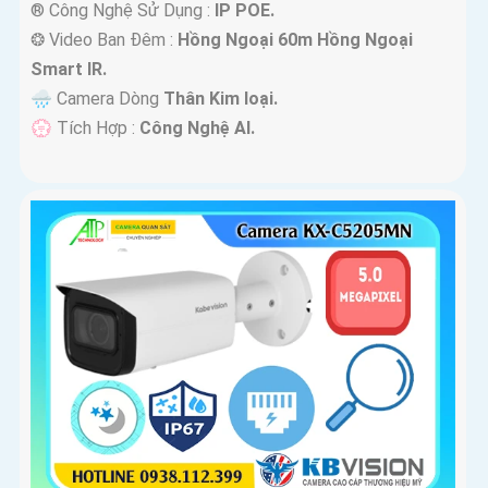
®️ Công Nghệ Sử Dụng :
IP POE.
❂ Video Ban Đêm :
Hồng Ngoại 60m Hồng Ngoại
Smart IR.
🌧️ Camera Dòng
Thân Kim loại.
️💮 Tích Hợp :
Công Nghệ AI.