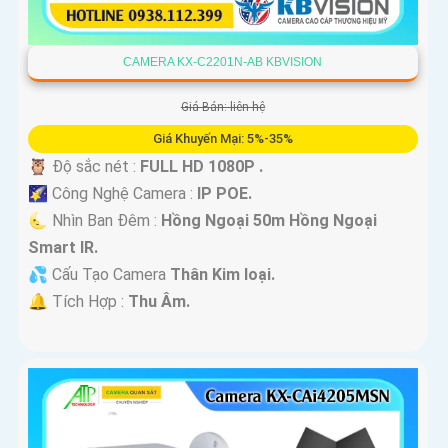
CAMERA KX-C2201N-AB KBVISION
Giá Bán: liên hệ
Giá Khuyến Mại: 5%-35%
🦉 Độ sắc nét :
FULL HD 1080P .
🌠 Công Nghệ Camera :
IP POE.
🌜 Nhìn Ban Đêm :
Hồng Ngoại 50m Hồng Ngoại
Smart IR.
💦 Cấu Tạo Camera
Thân Kim loại.
️🔔 Tích Hợp :
Thu Âm.