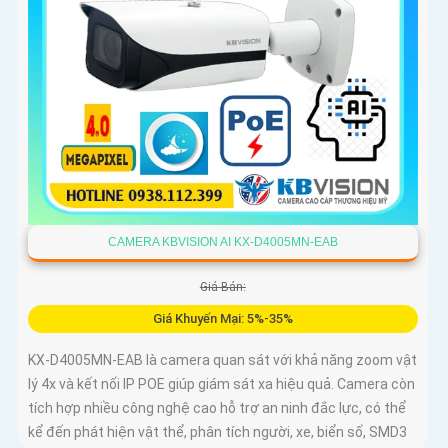
CAMERA KBVISION AI KX-D4005MN-EAB
Giá Bán:
Giá Khuyến Mại: 5%-35%
KX-D4005MN-EAB là camera quan sát với khả năng zoom vật
lý 4x và kết nối IP POE giúp giám sát xa hiệu quả. Camera còn
tích hợp nhiều công nghệ cao hỗ trợ an ninh đắc lực, có thể
kể đến phát hiện vật thể, phân tích người, xe, biển số, SMD3