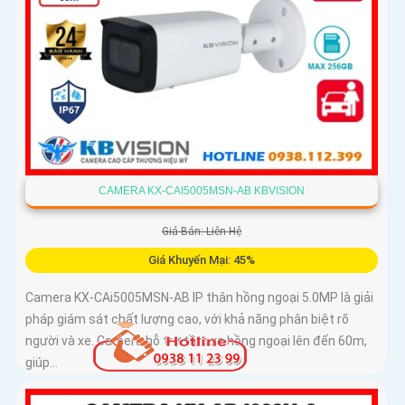
CAMERA KX-CAI5005MSN-AB KBVISION
Giá Bán: Liên Hệ
Giá Khuyến Mại: 45%
Camera KX-CAi5005MSN-AB IP thân hồng ngoại 5.0MP là giải
pháp giám sát chất lượng cao, với khả năng phân biệt rõ
người và xe. Camera hỗ trợ tầm xa hồng ngoại lên đến 60m,
giúp...