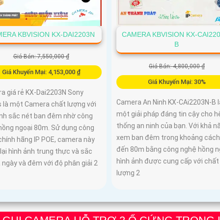
ERA KBVISION KX-DAI2203N
CAMERA KBVISION KX-CAI220
B
Giá Bán: 7,550,000 ₫
Giá Bán: 4,800,000 ₫
Giá Khuyến Mại: 4,153,000 ₫
Giá Khuyến Mại: 30%
a giá rẻ KX-Dai2203N Sony
Camera An Ninh KX-CAi2203N-B l
 là một Camera chất lượng với
một giải pháp đáng tin cậy cho h
ảnh sắc nét ban đêm nhờ công
thống an ninh của bạn. Với khả n
hồng ngoại 80m. Sử dụng công
xem ban đêm trong khoảng cách
chính hãng IP POE, camera này
đến 80m bằng công nghệ hồng ng
ại hình ảnh trung thực và sắc
hình ảnh được cung cấp với chất
 ngày và đêm với độ phân giải 2
lượng 2