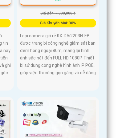
Giá Bán: 7,300,000 ₫
Giá Khuyến Mại: 30%
à
Loại camera giá rẻ KX-DAi2203N-EB
 tin
được trang bị công nghệ giám sát ban
ra này
đêm hồng ngoại 80m, mang lại hình
tiến,
ảnh sắc nét đến FULL HD 1080P. Thiết
và ghi
bị sử dụng công nghệ hình ảnh IP POE,
i góc
giúp việc thi công gọn gàng và dễ dàng