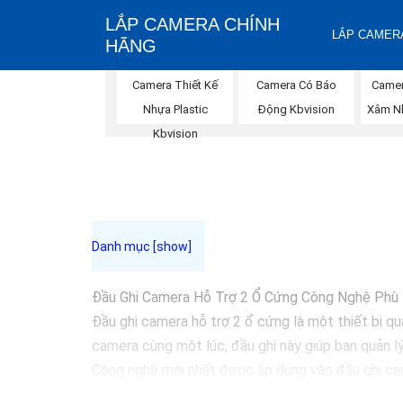
LẮP CAMERA CHÍNH
LẮP CAMERA
HÃNG
Camera Thiết Kế
Camera Có Báo
Camer
Nhựa Plastic
Động Kbvision
Xâm N
Kbvision
Đầu Ghi Camera Hỗ Trợ 2 Ổ Cứng Công Nghệ Ph
Đầu ghi camera hỗ trợ 2 ổ cứng là một thiết bị qu
camera cùng một lúc, đầu ghi này giúp bạn quản l
Công nghệ mới nhất được áp dụng vào đầu ghi cam
trữ mà không cần lo lắng về việc ghi đè dữ liệu qu