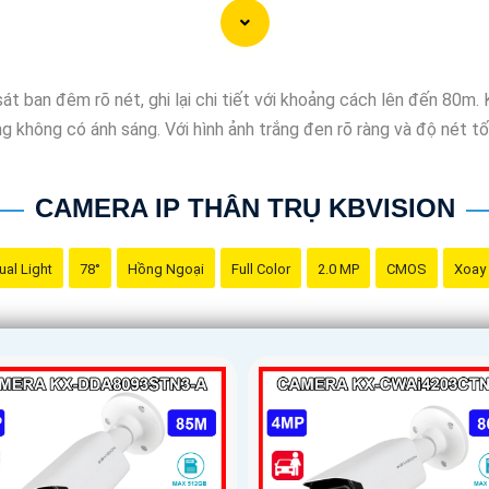
ninh thông minh và tiện lợi, đầu ghi camera hỗ trợ 2 ổ cứng côn
 vệ và giám sát nhà ở, cửa hàng hoặc văn phòng của bạn một các
t ban đêm rõ nét, ghi lại chi tiết với khoảng cách lên đến 80m. 
ờng không có ánh sáng. Với hình ảnh trắng đen rõ ràng và độ nét 
CAMERA IP THÂN TRỤ KBVISION
ual Light
78°
Hồng Ngoại
Full Color
2.0 MP
CMOS
Xoay