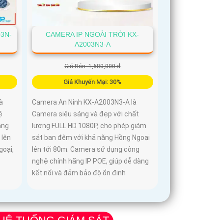
3N-
CAMERA IP NGOÀI TRỜI KX-
A2003N3-A
Giá Bán: 1,680,000 ₫
Giá Khuyến Mại: 30%
à
Camera An Ninh KX-A2003N3-A là
ệ
Camera siêu sáng và đẹp với chất
ăng
lượng FULL HD 1080P, cho phép giám
 lên
sát ban đêm với khả năng Hồng Ngoại
oại,
lên tới 80m. Camera sử dụng công
nghệ chính hãng IP POE, giúp dễ dàng
kết nối và đảm bảo độ ổn định