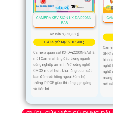
CAMERA KBVISION KX-DAI2203N-
CAM
EAB
Giá Bán: 9,058,000 ₫
Giá Khuyến Mại: 5,887,700 ₫
Camer
Camera quan sát KX-DAi2203N-EAB là
SNR1s
một Camera hàng đầu trong ngành
hình 
công nghiệp an ninh. Với công nghệ
nghệ 
CMOS mượt hơn, khả năng quan sát
nghệ 
ban đêm với hồng ngoại 80m, hệ
mang l
thống IP POE giúp thi công gọn gàng
nét cả
và tiện lợi