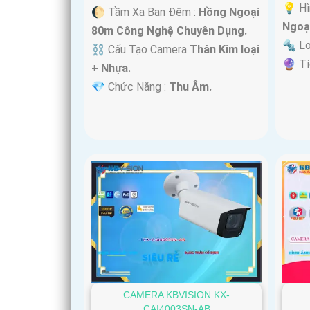
💡 Hì
🌔 Tầm Xa Ban Đêm :
Hồng Ngoại
Ngoạ
80m Công Nghệ Chuyên Dụng.
🔩 L
⛓ Cấu Tạo Camera
Thân Kim loại
️🔮 T
+ Nhựa.
️💎 Chức Năng :
Thu Âm.
CAMERA KBVISION KX-
CAI4003SN-AB