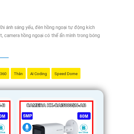
g nghệ phù hợp sẽ là sự lựa chọn hoàn hảo cho nhu
h chuyên nghiệp và hiệu quả nhất.
Khi ánh sáng yếu, đèn hồng ngoại tự động kích
tốt, camera hồng ngoại có thể ẩn mình trong bóng
 360
Thân
AI Coding
Speed Dome