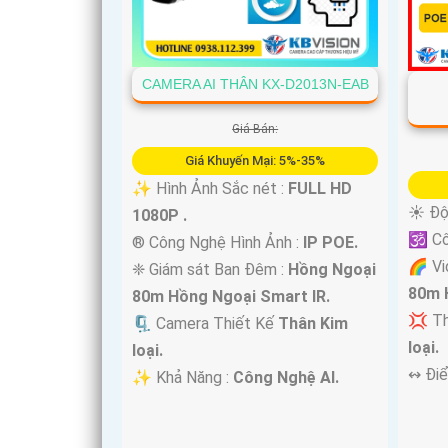
CAMERA AI THÂN KX-D2013N-EAB
Giá Bán:
Giá Khuyến Mại: 5%-35%
✨ Hình Ảnh Sắc nét :
FULL HD
☀️ Độ
1080P .
🕉️ C
®️ Công Nghệ Hình Ảnh :
IP POE.
'
🌈 Vi
❈ Giám sát Ban Đêm :
Hồng Ngoại
80m 
80m Hồng Ngoại Smart IR.
💢 T
🗜️ Camera Thiết Kế
Thân Kim
loại.
loại.
️↭ Đi
️✨ Khả Năng :
Công Nghệ AI.