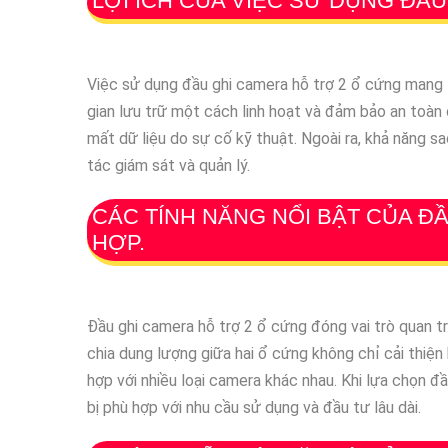
LỢI ÍCH CỦA VIỆC SỬ DỤNG ĐẦ
Việc sử dụng đầu ghi camera hỗ trợ 2 ổ cứng mang l
gian lưu trữ một cách linh hoạt và đảm bảo an toàn 
mất dữ liệu do sự cố kỹ thuật. Ngoài ra, khả năng 
tác giám sát và quản lý.
CÁC TÍNH NĂNG NỔI BẬT CỦA Đ
HỢP.
Đầu ghi camera hỗ trợ 2 ổ cứng đóng vai trò quan trọ
chia dung lượng giữa hai ổ cứng không chỉ cải thiện
hợp với nhiều loại camera khác nhau. Khi lựa chọn đầ
bị phù hợp với nhu cầu sử dụng và đầu tư lâu dài.