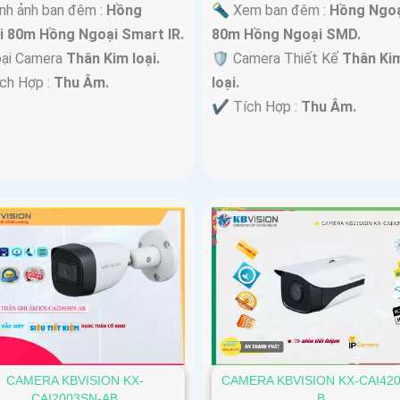
nh ảnh ban đêm :
Hồng
🔦 Xem ban đêm :
Hồng Ngoạ
i 80m Hồng Ngoại Smart IR.
80m Hồng Ngoại SMD.
oại Camera
Thân Kim loại.
🛡 Camera Thiết Kế
Thân Ki
ích Hợp :
Thu Âm.
loại.
️✔️ Tích Hợp :
Thu Âm.
CAMERA KBVISION KX-
CAMERA KBVISION KX-CAI420
CAI2003SN-AB
B