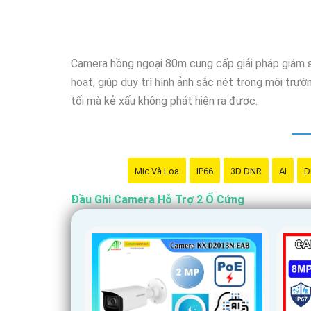
Nếu bạn đang tìm kiếm một giải pháp giám sát an 
cầu của bạn. Hãy đầu tư vào sản phẩm này để bảo
Camera hồng ngoại 80m cung cấp giải pháp giám sá
hoạt, giúp duy trì hình ảnh sắc nét trong môi trư
tối mà kẻ xấu không phát hiện ra được.
Mic Và Loa
IP66
3D DNR
AI
D
Đầu Ghi Camera Hỗ Trợ 2 Ổ Cứng