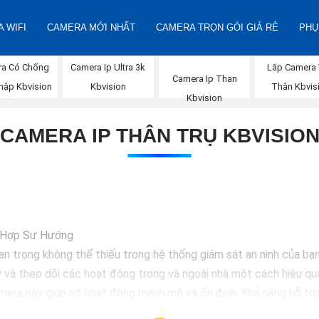
 WIFI
CAMERA MỚI NHẤT
CAMERA TRỌN GÓI GIÁ RẺ
PHỤ
a Có Chống
Camera Ip Ultra 3k
Lắp Camera 
Camera Ip Than
hập Kbvision
Kbvision
Thân Kbvis
Kbvision
CAMERA IP THÂN TRỤ KBVISIO
ù Hợp Sư Hướng
an trọng không thể thiếu trong hệ thống giám sát an ninh của bạn.
ý và theo dõi các hoạt động trong và ngoài nhà một cách hiệu qu
era này giúp nó hoạt động mạnh mẽ và ổn định. Khả năng hỗ trợ
an trọng.