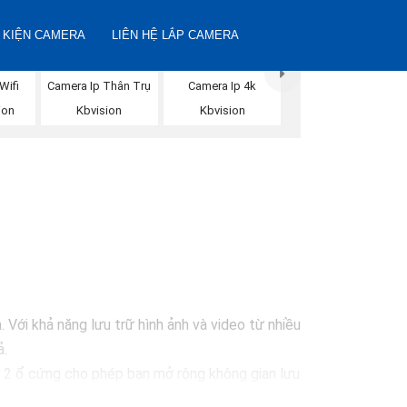
 KIỆN CAMERA
LIÊN HỆ LẮP CAMERA
Wifi
Camera Ip Thân Trụ
Camera Ip 4k
ion
Kbvision
Kbvision
N
 Với khả năng lưu trữ hình ảnh và video từ nhiều
ả.
 2 ổ cứng cho phép bạn mở rộng không gian lưu