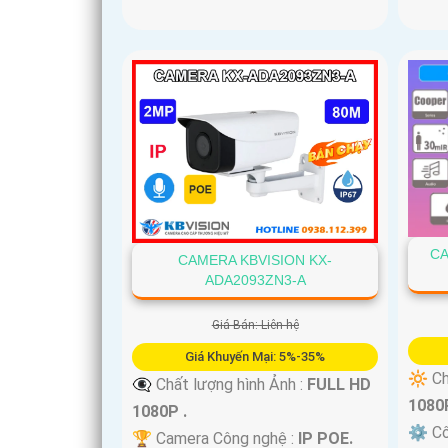
CA
CAMERA KBVISION KX-
ADA2093ZN3-A
Giá Bán: Liên hệ
Giá Khuyến Mại: 5%-35%
🔆 Ch
👁️‍🗨 Chất lượng hình Ảnh :
FULL HD
1080P
1080P .
⚙ Cô
🏆 Camera Công nghệ :
IP POE.