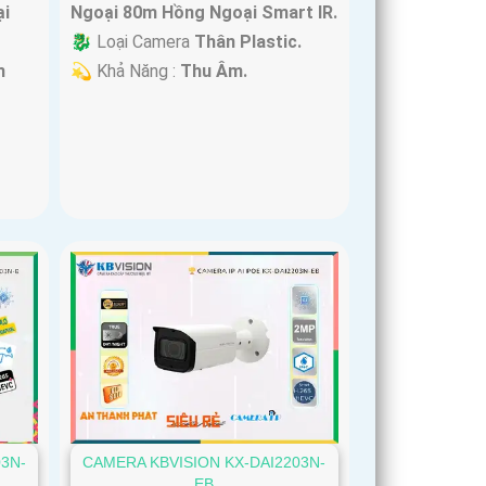
i
Ngoại 80m Hồng Ngoại Smart IR.
🐉️ Loại Camera
Thân Plastic.
m
️💫 Khả Năng :
Thu Âm.
3N-
CAMERA KBVISION KX-DAI2203N-
EB