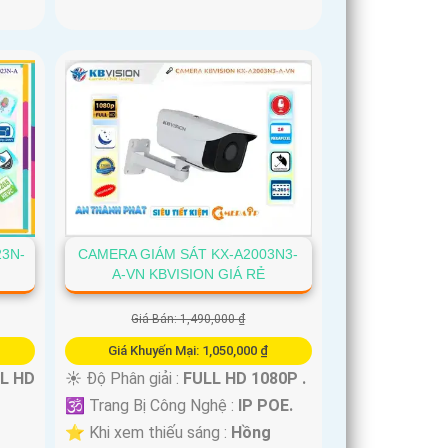
23N-
CAMERA GIÁM SÁT KX-A2003N3-
A-VN KBVISION GIÁ RẺ
Giá Bán: 1,490,000 ₫
Giá Khuyến Mại: 1,050,000 ₫
L HD
☀️ Độ Phân giải :
FULL HD 1080P .
🕉️ Trang Bị Công Nghệ :
IP POE.
⭐ Khi xem thiếu sáng :
Hồng