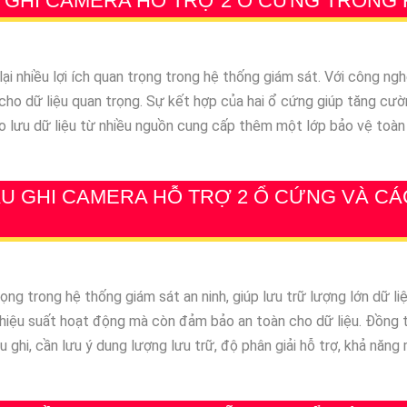
U GHI CAMERA HỖ TRỢ 2 Ổ CỨNG TRONG 
ại nhiều lợi ích quan trọng trong hệ thống giám sát. Với công ng
cho dữ liệu quan trọng. Sự kết hợp của hai ổ cứng giúp tăng cườ
sao lưu dữ liệu từ nhiều nguồn cung cấp thêm một lớp bảo vệ toàn
ẦU GHI CAMERA HỖ TRỢ 2 Ổ CỨNG VÀ C
ng trong hệ thống giám sát an ninh, giúp lưu trữ lượng lớn dữ liệ
 hiệu suất hoạt động mà còn đảm bảo an toàn cho dữ liệu. Đồng th
u ghi, cần lưu ý dung lượng lưu trữ, độ phân giải hỗ trợ, khả năn