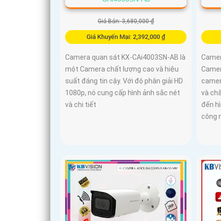
Giá Bán: 3,680,000 ₫
Giá Khuyến Mại: 2,392,000 ₫
Camera quan sát KX-CAi4003SN-AB là
Camer
một Camera chất lượng cao và hiệu
Camer
suất đáng tin cậy. Với độ phân giải HD
camera
1080p, nó cung cấp hình ảnh sắc nét
và ch
và chi tiết
đến h
công