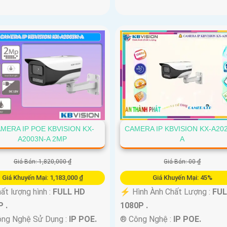
MERA IP POE KBVISION KX-
CAMERA IP KBVISION KX-A20
A2003N-A 2MP
A
Giá Bán: 1,820,000 ₫
Giá Bán: 00 ₫
Giá Khuyến Mại: 1,183,000 ₫
Giá Khuyến Mại: 45%
ất lượng hình :
FULL HD
️⚡ Hình Ành Chất Lượng :
FUL
 .
1080P .
ng Nghệ Sử Dụng :
IP POE.
®️ Công Nghệ :
IP POE.