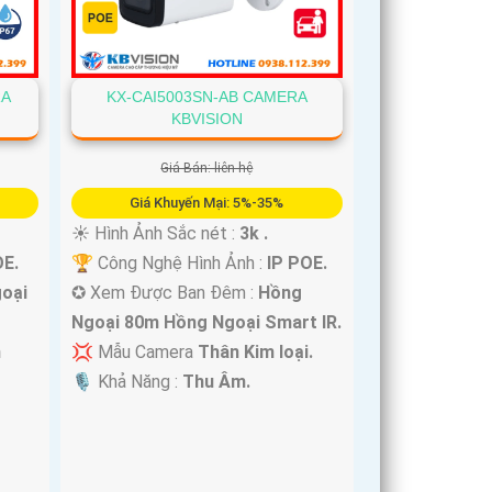
RA
KX-CAI5003SN-AB CAMERA
KBVISION
Giá Bán: liên hệ
Giá Khuyến Mại: 5%-35%
☀️ Hình Ảnh Sắc nét :
3k .
OE.
🏆 Công Nghệ Hình Ảnh :
IP POE.
oại
✪ Xem Được Ban Đêm :
Hồng
Ngoại 80m Hồng Ngoại Smart IR.
m
💢 Mẫu Camera
Thân Kim loại.
️🎙 Khả Năng :
Thu Âm.