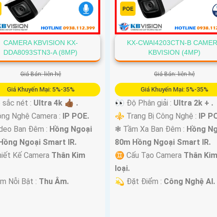
CAMERA KBVISION KX-
KX-CWAI4203CTN-B CAME
DDA8093STN3-A (8MP)
KBVISION (4MP)
Giá Bán: liên hệ
Giá Bán: liên hệ
Giá Khuyến Mại: 5%-35%
Giá Khuyến Mại: 5%-35%
 sắc nét :
Ultra 4k 👍🏾 .
👀 Độ Phân giải :
Ultra 2k + .
ông Nghệ Camera :
IP POE.
⚜️ Trang Bị Công Nghệ :
IP P
deo Ban Đêm :
Hồng Ngoại
❃ Tầm Xa Ban Đêm :
Hồng Ng
Hồng Ngoại Smart IR.
80m Hồng Ngoại Smart IR.
hiết Kế Camera
Thân Kim
♊ Cấu Tạo Camera
Thân Ki
loại.
ểm Nỗi Bật :
Thu Âm.
️💫 Đặt Điểm :
Công Nghệ AI.