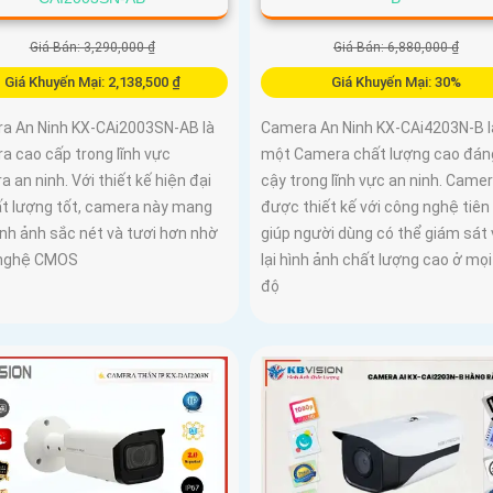
Giá Bán: 3,290,000 ₫
Giá Bán: 6,880,000 ₫
Giá Khuyến Mại: 2,138,500 ₫
Giá Khuyến Mại: 30%
a An Ninh KX-CAi2003SN-AB là
Camera An Ninh KX-CAi4203N-B l
a cao cấp trong lĩnh vực
một Camera chất lượng cao đáng
 an ninh. Với thiết kế hiện đại
cậy trong lĩnh vực an ninh. Came
ất lượng tốt, camera này mang
được thiết kế với công nghệ tiên 
ình ảnh sắc nét và tươi hơn nhờ
giúp người dùng có thể giám sát 
 nghệ CMOS
lại hình ảnh chất lượng cao ở mọ
độ