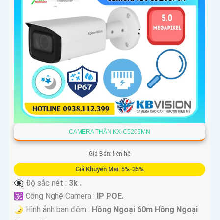
CAMERA THÂN KX-C5205MN
Giá Bán: liên hệ
Giá Khuyến Mại: 5%-35%
👁️‍🗨 Độ sắc nét :
3k .
🕉️ Công Nghệ Camera :
IP POE.
🌛 Hình ảnh ban đêm :
Hồng Ngoại 60m Hồng Ngoại