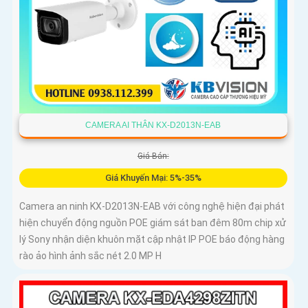
CAMERA AI THÂN KX-D2013N-EAB
Giá Bán:
Giá Khuyến Mại: 5%-35%
Camera an ninh KX-D2013N-EAB với công nghệ hiện đại phát
hiện chuyển động nguồn POE giám sát ban đêm 80m chip xử
lý Sony nhận diện khuôn mặt cập nhật IP POE báo động hàng
rào ảo hình ảnh sắc nét 2.0 MP H