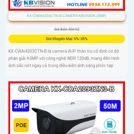
KX-CWAI4203CTN-B CAMERA KBVISION (4MP)
Giá Bán: liên hệ
Giá Khuyến Mại: 5%-35%
KX-CWAi4203CTN-B là camera AI IP thân trụ cố định có độ
phân giải 4.0MP với công nghệ WDR 120dB, mang đến hình
ảnh sắc nét ngay cả trong điều kiện ánh sáng phức tạp