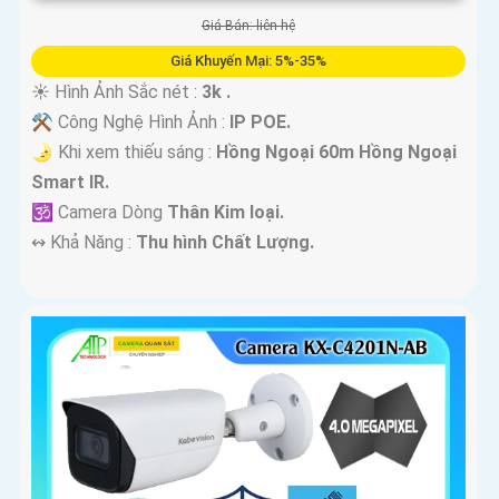
Giá Bán: liên hệ
Giá Khuyến Mại: 5%-35%
☀️ Hình Ảnh Sắc nét :
3k .
⚒ Công Nghệ Hình Ảnh :
IP POE.
🌛 Khi xem thiếu sáng :
Hồng Ngoại 60m Hồng Ngoại
Smart IR.
🕉️ Camera Dòng
Thân Kim loại.
️↭ Khả Năng :
Thu hình Chất Lượng.