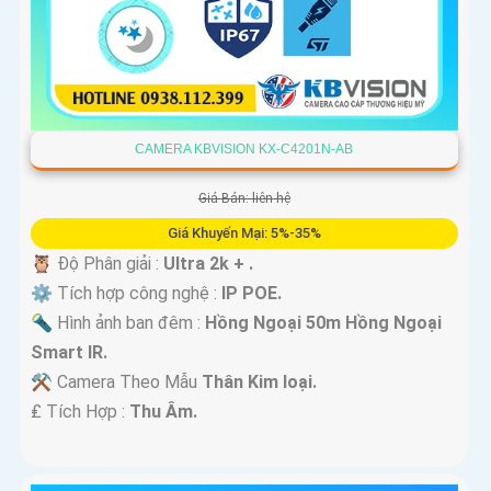
CAMERA KBVISION KX-C4201N-AB
Giá Bán: liên hệ
Giá Khuyến Mại: 5%-35%
🦉 Độ Phân giải :
Ultra 2k + .
⚙ Tích hợp công nghệ :
IP POE.
🔦 Hình ảnh ban đêm :
Hồng Ngoại 50m Hồng Ngoại
Smart IR.
⚒ Camera Theo Mẫu
Thân Kim loại.
️₤ Tích Hợp :
Thu Âm.