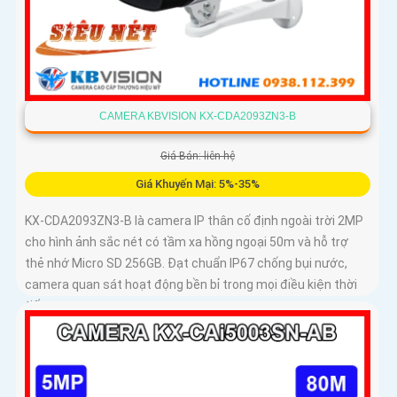
CAMERA KBVISION KX-CDA2093ZN3-B
Giá Bán: liên hệ
Giá Khuyến Mại: 5%-35%
KX-CDA2093ZN3-B là camera IP thân cố định ngoài trời 2MP
cho hình ảnh sắc nét có tầm xa hồng ngoại 50m và hỗ trợ
thẻ nhớ Micro SD 256GB. Đạt chuẩn IP67 chống bụi nước,
camera quan sát hoạt động bền bỉ trong mọi điều kiện thời
tiết