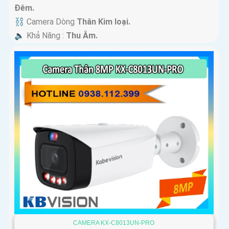
Ðêm.
⛓ Camera Dòng
Thân Kim loại.
️🔈 Khả Năng :
Thu Âm.
CAMERA KX-C8013UN-PRO