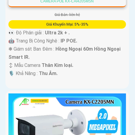
CAMERA POE KX-CAI4205MSN
Giá Bán: liên hệ
Giá Khuyến Mại: 5%-35%
👀 Độ Phân giải :
Ultra 2k + .
🤖️ Trang Bị Công Nghệ :
IP POE.
❃ Giám sát Ban Đêm :
Hồng Ngoại 60m Hồng Ngoại
Smart IR.
↕️ Mẫu Camera
Thân Kim loại.
️🎙 Khả Năng :
Thu Âm.