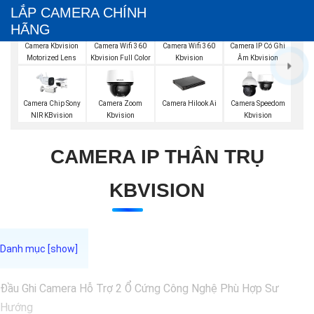
LẮP CAMERA CHÍNH
HÃNG
Camera Wifi 360
Camera Kbvision
Camera Wifi 360
Camera IP Có Ghi
Kbvision
Motorized Lens
Kbvision Full Color
Âm Kbvision
Camera Chip Sony
Camera Zoom
Camera Hilook Ai
Camera Speedom
NIR KBvision
Kbvision
Kbvision
CAMERA IP THÂN TRỤ
KBVISION
Đầu Ghi Camera Hỗ Trợ 2 Ổ Cứng Công Nghệ Phù Hợp Sư
Hướng