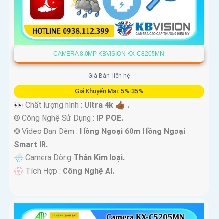
CAMERA 8.0MP KBVISION KX-C8205MN
Giá Bán: liên hệ
Giá Khuyến Mại: 5%-35%
👀 Chất lượng hình :
Ultra 4k 👍🏾 .
®️ Công Nghệ Sử Dụng :
IP POE.
❂ Video Ban Đêm :
Hồng Ngoại 60m Hồng Ngoại
Smart IR.
🌧️ Camera Dòng
Thân Kim loại.
️💮 Tích Hợp :
Công Nghệ AI.