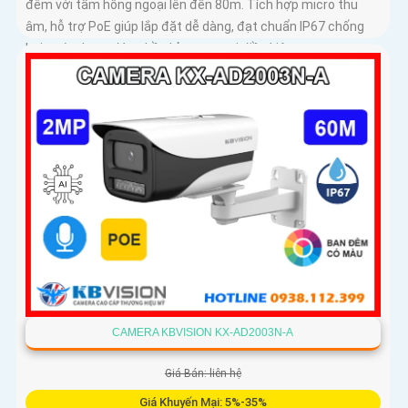
đêm với tầm hồng ngoại lên đến 80m. Tích hợp micro thu
âm, hỗ trợ PoE giúp lắp đặt dễ dàng, đạt chuẩn IP67 chống
bụi nước, hoạt động bền bỉ trong mọi điều kiện
CAMERA KBVISION KX-AD2003N-A
Giá Bán: liên hệ
Giá Khuyến Mại: 5%-35%