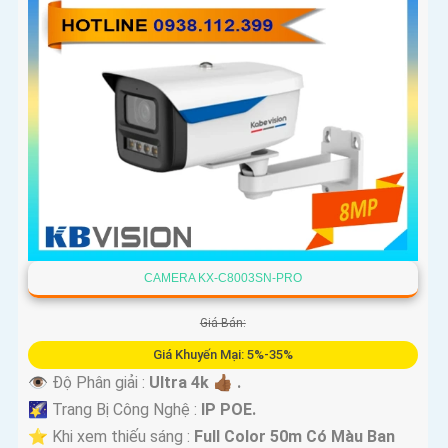
'
CAMERA KX-C8003SN-PRO
Giá Bán:
Giá Khuyến Mại: 5%-35%
👁 Độ Phân giải :
Ultra 4k 👍🏾 .
🌠 Trang Bị Công Nghệ :
IP POE.
⭐ Khi xem thiếu sáng :
Full Color 50m Có Màu Ban