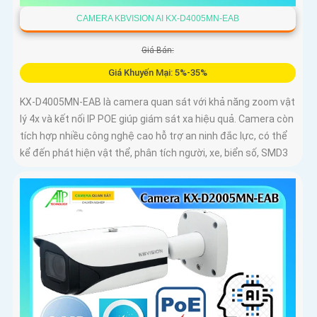
CAMERA KBVISION AI KX-D4005MN-EAB
Giá Bán:
Giá Khuyến Mại: 5%-35%
KX-D4005MN-EAB là camera quan sát với khả năng zoom vật
lý 4x và kết nối IP POE giúp giám sát xa hiệu quả. Camera còn
tích hợp nhiều công nghệ cao hỗ trợ an ninh đắc lực, có thể
kể đến phát hiện vật thể, phân tích người, xe, biển số, SMD3