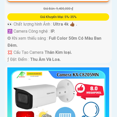
Giá Bán: 9,400,000 ₫
Giá Khuyến Mại: 5%-35%
👀 Chất lượng hình Ảnh :
Ultra 4k 👍🏾 .
🕉️ Camera Công nghệ :
IP.
❂ Khi xem thiếu sáng :
Full Color 50m Có Màu Ban
Ðêm.
💢 Cấu Tạo Camera
Thân Kim loại.
️ƒ Đặt Điểm :
Thu Âm Và Loa.