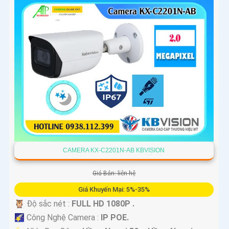
CAMERA KX-C2201N-AB KBVISION
Giá Bán: liên hệ
Giá Khuyến Mại: 5%-35%
🦉 Độ sắc nét :
FULL HD 1080P .
🌠 Công Nghệ Camera :
IP POE.