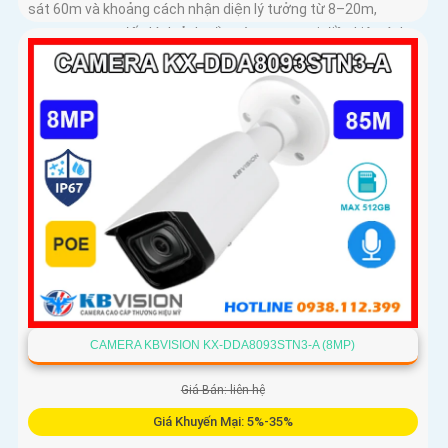
sát 60m và khoảng cách nhận diện lý tưởng từ 8–20m,
camera mang đến hình ảnh sắc nét trong mọi điều kiện ánh
sáng
CAMERA KBVISION KX-DDA8093STN3-A (8MP)
Giá Bán: liên hệ
Giá Khuyến Mại: 5%-35%